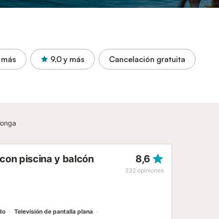
 más
9,0
y más
Cancelación gratuita
longa
con piscina y balcón
8,6
232
opiniones
do
Televisión de pantalla plana