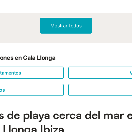
Mostrar todos
iones en Cala Llonga
rtamentos
V
os
as de playa cerca del mar 
 Llonga Ibiza