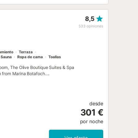
8,5
533
opiniones
amiento
Terraza
Sauna
Ropa de cama
Toallas
room, The Olive Boutique Suites & Spa
 from Marina Botafoch....
desde
301 €
por noche