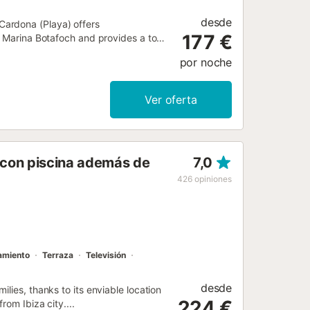
desde
Cardona (Playa) offers
177 €
m Marina Botafoch and provides a tour
por noche
Ver oferta
 con piscina además de
7,0
426
opiniones
amiento
Terraza
Televisión
desde
lies, thanks to its enviable location
224 €
rom Ibiza city....