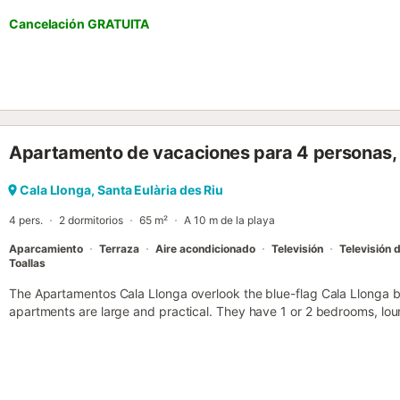
Cancelación GRATUITA
Apartamento de vacaciones para 4 personas, 
Cala Llonga, Santa Eulària des Riu
4 pers.
2 dormitorios
65 m²
A 10 m de la playa
Aparcamiento
Terraza
Aire acondicionado
Televisión
Televisión 
Toallas
The Apartamentos Cala Llonga overlook the blue-flag Cala Llonga be
apartments are large and practical. They have 1 or 2 bedrooms, lo
bathroom. They also have a balcony....