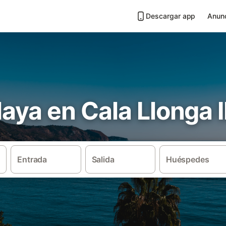
Descargar app
Anunc
playa en Cala Llonga 
Entrada
Salida
Huéspedes