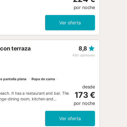
por noche
Ver oferta
con terraza
8,8
460
opiniones
de pantalla plana
Ropa de cama
desde
173 €
ach. It has a restaurant and bar. The
unge-dining room, kitchen and
por noche
Ver oferta