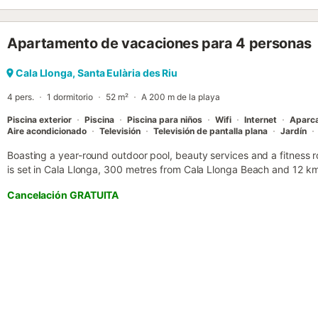
Apartamento de vacaciones para 4 personas
Cala Llonga, Santa Eulària des Riu
4 pers.
1 dormitorio
52 m²
A 200 m de la playa
Piscina exterior
Piscina
Piscina para niños
Wifi
Internet
Aparc
Aire acondicionado
Televisión
Televisión de pantalla plana
Jardín
Boasting a year-round outdoor pool, beauty services and a fitness 
is set in Cala Llonga, 300 metres from Cala Llonga Beach and 12 km
Cancelación GRATUITA