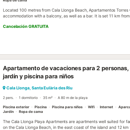
Ropa de cama
Located 100 metres from Cala Llonga Beach, Apartamentos Torres 
accommodation with a balcony, as well as a bar. It is set 11 km fro
desk....
Cancelación GRATUITA
Apartamento de vacaciones para 2 personas,
jardín y piscina para niños
Cala Llonga, Santa Eulària des Riu
2 pers.
1 dormitorio
35 m²
A 80 m de la playa
Piscina exterior
Piscina
Piscina para niños
Wifi
Internet
Aparc
Jardín
Ropa de cama
The Cala Llonga Playa Apartments are apartments well suited for fami
on the Cala Llonga Beach, in the east coast of the island and 12 km f