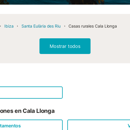
Ibiza
Santa Eulària des Riu
Casas rurales Cala Llonga
Mostrar todos
iones en Cala Llonga
rtamentos
V