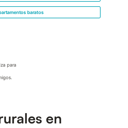
partamentos baratos
iza para
a
migos.
rurales en