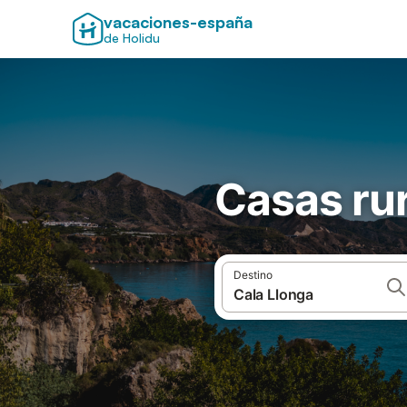
vacaciones-españa
de Holidu
Casas rur
Destino