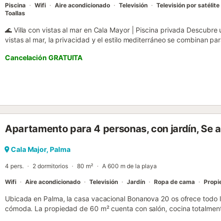
Piscina
Wifi
Aire acondicionado
Televisión
Televisión por satélite
Toallas
🌊 Villa con vistas al mar en Cala Mayor | Piscina privada Descubre 
vistas al mar, la privacidad y el estilo mediterráneo se combinan par
Ubicada en Cala Mayor, una de las zonas más deseadas de Palma, 
Cancelación GRATUITA
disfrutar de la isla con comodidad, espacio y un entorno privilegiad
diferencia Desde la villa podrás disfrutar de impresionantes vistas 
ambiente perfecto para relajarte y desconectar. 👉 El escenario ide
verano con vistas al mar. 🏡 Espacios amplios y versátiles La vivi
combinando estilo mediterráneo con confort moderno. Distribución: P
dobles3 baños completosAmplio salón luminosoCocina moderna tot
grupos o familias que buscan compartir sin renunciar a la privacidad. 
Apartamento para 4 personas, con jardín, Se
El exterior está diseñado para aprovechar al máximo el clima medit
de soláriumSofás exteriores y zonas chill-outEspacios ideales para
entorno perfecto para largas tardes de verano. ❄️ ComodidadesAire
Cala Major, Palma
estanciasWiFi en toda la viviendaSmart TV con canales internaciona
4 pers.
2 dormitorios
80 m²
A 600 m de la playa
Wifi
Aire acondicionado
Televisión
Jardín
Ropa de cama
Propi
Ubicada en Palma, la casa vacacional Bonanova 20 os ofrece todo l
cómoda. La propiedad de 60 m² cuenta con salón, cocina totalmente
dormitorios con colchones de 140x200 cm y 150x200 cm respectiva