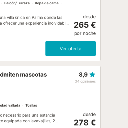
Balcón/Terraza
Ropa de cama
desde
una villa única en Palma donde las
265 €
a ofrecer una experiencia inolvidable.
esta propiedad es perfecta para
por noche
o. 🌅 Vistas al mar que marcan la
abiertas al Mediterráneo, creando un
al para desayunos al sol o noches de
Ver oferta
enda ha sido completamente renovada,
lanta principal:4 dormitorios
almente equipada 👉 Perfecto para
🏊‍♂️ Exterior para disfrutar Mallorca
 admiten mascotas
8,9
erráneo: Piscina privadaVarias zonas
 relajarse o compartir momentos Un
34
opiniones
 acondicionado en todas las
les Todo pensad...
edad vallada
Toallas
desde
o necesario para una estancia
278 €
 equipada con lavavajillas, 2
mente, y 2 baños, ideal para 4