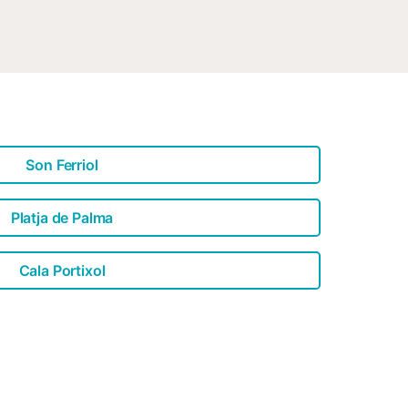
ongélateur armoire, réfrigérateur -
sement - Téléviseur: TV Entretien
licitará un depósito, cuyo importe
 impuesto de residencia se pagará en
200 Número de habitaciones : 1
Son Ferriol
Platja de Palma
Cala Portixol