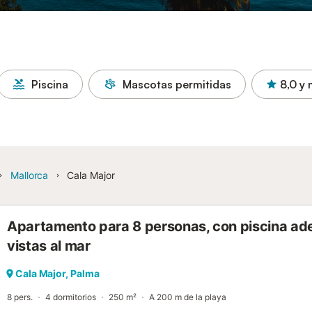
Piscina
Mascotas permitidas
8,0
y 
Mallorca
Cala Major
Apartamento para 8 personas, con piscina ad
vistas al mar
Cala Major, Palma
8 pers.
4 dormitorios
250 m²
A 200 m de la playa