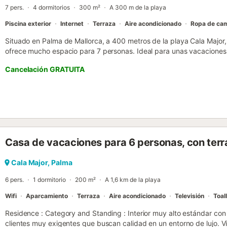
7 pers.
4 dormitorios
300 m²
A 300 m de la playa
Piscina exterior
Internet
Terraza
Aire acondicionado
Ropa de ca
Situado en Palma de Mallorca, a 400 metros de la playa Cala Major,
ofrece mucho espacio para 7 personas. Ideal para unas vacaciones 
barrio de moda de Santa Catalina. El chalet está en una zona muy bo
Cancelación GRATUITA
Restaurantes y bares están cerca de la casa; además se puede andar
El campo de golf Son Vida está a 4 km mientras el Club Náutico de 
capital de la isla tiene muchas posibilidades de ocio, cultura y resta
famoso por el mercadillo, donde se puede comer buenas tapas antes 
barrio de Sant Jaume y Santa Catalina hay muchos museos y galerías
puede ir al Paseo Marítimo con discotecas y bares, entre ellos el fam
comercial Porto Pi con tiendas y supermercados está a 3 km de la 
Casa de vacaciones para 6 personas, con terr
que encontrará todos los servicios esenciales cerca. En la piscina 
sobre los techos de Cala Major, un barrio en las afueras de Palma. 
x 4 metros y una profundidad de entre 1.4 y 2 metros. Alrededor de 
Cala Major, Palma
sol con varias hamacas. Unas escaleras van a la zona de barbacoa, 
6 pers.
1 dormitorio
200 m²
A 1,6 km de la playa
Wifi
Aparcamiento
Terraza
Aire acondicionado
Televisión
Toal
Residence : Category and Standing : Interior muy alto estándar con 
clientes muy exigentes que buscan calidad en un entorno de lujo. V