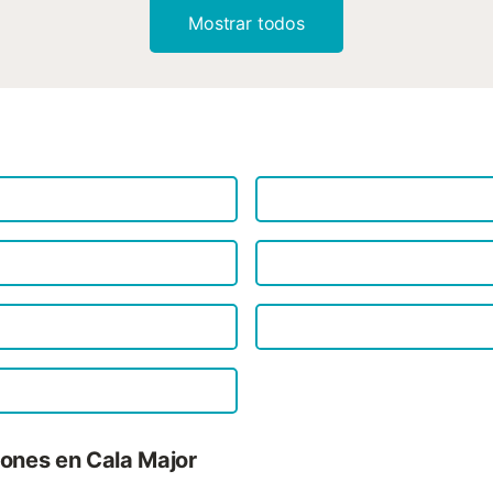
Cuisiner/Habiter - cafetière: cafetière - réfrigérateur/congélateur: c
Mostrar todos
four - grille-pain - micro-ondes - lave-vaisselle - cheminée Divertis
ménager - fer à repasser Espace extérieur - mobilier extérieur Se so
varía según el alojamiento y, a menos que se haga la excepción, el
el lugar. Características del alquiler vacacional : Superficie (m²) : 
Número de baño : 1 Número de piezas : 1 Televisión Lavad...
iones en Cala Major