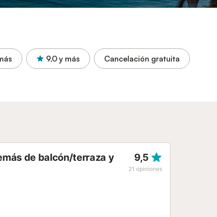
más
9,0
y más
Cancelación gratuita
emás de balcón/terraza y
9,5
21
opiniones