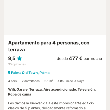
bares de moda. 300 m de una parada de autobuses. 1 km
de la playa de arena Ca’n Pere Antoni y la estación
Intermodal Plaça d’Espanya. Un corto paseo de 5-10
minutos a las principales atracciones como la Catedral,
Plaza Mayor y Passeig d’es Born. Duplex Palma Apartment
está en el barrio de Sa Gerreria, un enclave conocido por
su encanto local, su vibrante propuesta gastronómica y el
arte urbano que decora sus calles. Información Importante
Apartamento para 4 personas, con
Acceso al Garaje: Recomendamos...
terraza
9,5
477 €
desde
por noche
35
opiniones
Palma Old Town, Palma
4 pers.
2 dormitorios
191 m²
A 850 m de la playa
Wifi, Garaje, Terraza, Aire acondicionado, Televisión,
Ropa de cama
Les damos la bienvenida a este impresionante edificio
clásico de 5 plantas, delicadamente reformado a