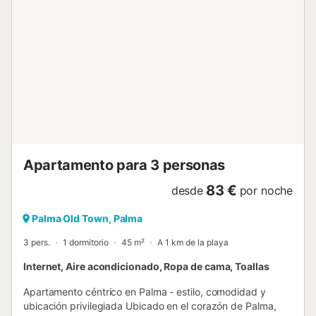
para compartir momentos especiales. El apartamento está
situado en una calle tranquila, ideal para descansar
después de un día explorando la ciudad. Además, puedes
solicitar cunas o tronas bajo petición.Cerca del alojamiento
hay puntos de interés como Passeig del Born, Pueblo
Español y Plaza Mayor de Palma. El aeropuerto
(Aeropuerto de Palma de Mallorca - Son Sant Joan) está a
9 km....
Apartamento para 3 personas
83 €
desde
por noche
Palma Old Town, Palma
3 pers.
1 dormitorio
45 m²
A 1 km de la playa
Internet, Aire acondicionado, Ropa de cama, Toallas
Apartamento céntrico en Palma - estilo, comodidad y
ubicación privilegiada Ubicado en el corazón de Palma,