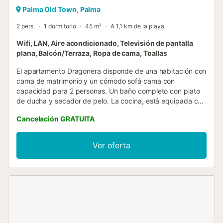
Palma Old Town, Palma
2 pers.
1 dormitorio
45 m²
A 1,1 km de la playa
Wifi, LAN, Aire acondicionado, Televisión de pantalla
plana, Balcón/Terraza, Ropa de cama, Toallas
El apartamento Dragonera disponde de una habitación con
cama de matrimonio y un cómodo sofá cama con
capacidad para 2 personas. Un baño completo con plato
de ducha y secador de pelo. La cocina, está equipada con
todo el menaje y los utensilios necesarios para su estancia:
Cancelación GRATUITA
vitrocerámica, cafetera, kettle, tostadora, etc. Ofrecemos
Wi-Fi gratuita además de aire acondicionado con
calor.Sant Miquel Homes es un edificio de 1900 cuya
Ver oferta
estructura conserva el carácter típico de las
construcciones de la época. Se encuentra perfectamente
reformado y nuestros apartamentos están equipados y
acondicionados y cuentan con todo lo necesario para
disfrutar de sus vacaciones (menaje, sábanas, toallas...).Se
sitúa en una de las calles más comerciales de la capital
mallorquina, todo tipo de tiendas, cafeterías y restaurante
alrededor, además de música en vivo, artistas callejeros y