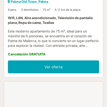
Palma Old Town, Palma
6 pers.
3 dormitorios
75 m²
A 1,1 km de la playa
Wifi, LAN, Aire acondicionado, Televisión de pantalla
plana, Ropa de cama, Toallas
Este moderno apartamento de 75 m², ideal para un
máximo de 6 personas, se encuentra en el corazón de
Palma de Mallorca, lo que lo convierte en un lugar perfecto
para explorar la ciudad. Con entrada privada, aire
acondicionado y dos baños completos, el apartamento
Cancelación GRATUITA
está diseñado para ofrecer comodidad y tranquilidad.
Cuenta con tres amplios dormitorios: uno con cama doble,
otro con dos camas individuales y un tercero con cama
Ver oferta
doble. Además, dispone de una cocina totalmente
equipada con lavavajillas, horno, microondas, nevera,
cafetera y utensilios de cocina, lo que te permitirá disfrutar
de tus comidas en casa. Para tu comodidad, también
ofrece una lavadora, secadora y productos de limpieza. El
salón cuenta con un sofá, TV de pantalla plana y acceso a
canales vía satélite. Disfruta de una estancia agradable
con WiFi gratuito, calefacción, y una zona de comedor