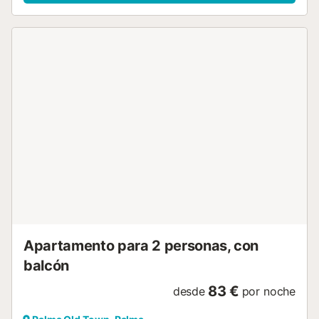
microondas, fogones, tostadora, horno, cafetera y
hervidor. También cuenta con zona de comedor, TV de
pantalla plana, WiFi, aire acondicionado, calefacción y
armario. Ubicado en la quinta planta de un edificio
histórico completamente restaurado (sin ascensor, acceso
por escaleras únicamente), el apartamento forma parte de
Can Carrió – Turismo de Interior. Destaca por su
luminosidad y con vistas a la calle. A solo 5 minutos de
Plaza de España, con acceso a tren, metro, autobuses y
taxis, incluyendo el famoso Tren de Sóller. El aeropuerto se
encuentra a 8 km.Cuna disponible bajo petición. No se
permite fumar en el interior.Perfecto para disfrutar de una
estancia cómoda en el corazón de Palma....
Apartamento para 2 personas, con
balcón
83 €
desde
por noche