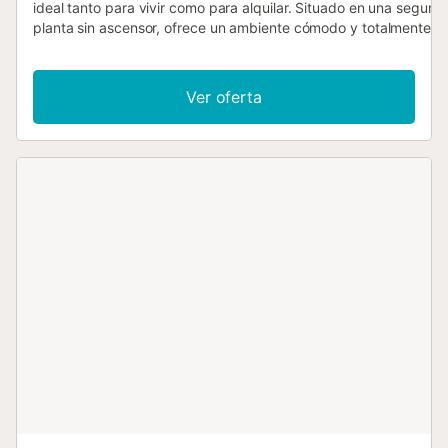
ideal tanto para vivir como para alquilar. Situado en una segund
planta sin ascensor, ofrece un ambiente cómodo y totalmente
equipado para tu día a día. 🏡✨ 🛏️ Distribución: 2 dormitorios: u
doble y otro individual, perfectos para parejas o pequeñas famil
Suelos de parquet que aportan calidez y confort. Ventanas y pe
Ver oferta
de aluminio con doble acristalamiento, garantizando un buen
aislamiento térmico y acústico. 🌿 📍 Ubicación inmejorable: Sit
el centro histórico de Palma, disfrutarás de la vida urbana sin re
a la tranquilidad de una calle sin tráfico. Muy cerca de comercio
restaurantes y todos los servicios. ¡Una oportunidad única en u
privilegiada! 🌇🍴🛍️ Opcionalmente, existe la posibilidad de un 
de estacionamiento en un edificio cercano (sujeto a disponibilid
por noche). ⚡ Incluye 200 kWh/mes. Si se sobrepasa, se descon
de la fianza según la tarifa actualizada de consumo eléctrico. 📄
Alquiler de temporada (regulado por la LAU, no turístico): ✅ Con
igual o superior a 31 noches. ✅ Motivo de la estancia: trabajo,
estudios, etc. ✅ No incluye servicios turísticos (limpieza diaria,
recepción, etc.). 📌 Número de Identificación Nacional:
ESFCNT000007042001081926000000000000000000000000