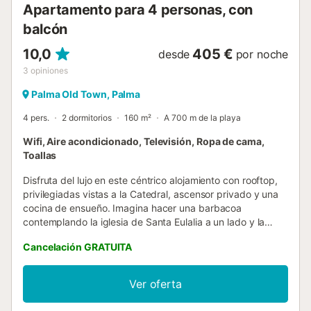
Apartamento para 4 personas, con
en el alquiler. En caso de ...
balcón
10,0
405 €
desde
por noche
3
opiniones
Palma Old Town, Palma
4 pers.
2 dormitorios
160 m²
A 700 m de la playa
Wifi, Aire acondicionado, Televisión, Ropa de cama,
Toallas
Disfruta del lujo en este céntrico alojamiento con rooftop,
privilegiadas vistas a la Catedral, ascensor privado y una
cocina de ensueño. Imagina hacer una barbacoa
contemplando la iglesia de Santa Eulalia a un lado y la
Catedral al otro, conversar en los sofás del rooftop o cenar
Cancelación GRATUITA
en la magnífica terraza mientras ves el atardecer. La
decoración está cuidadosamente seleccionada, con
elementos auténticos mallorquines, en uno de los barrios
Ver oferta
más emblemáticos del casco antiguo de Palma. ¿Te
imaginas la privacidad de una casa con los altos