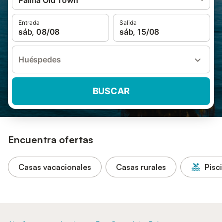
Palma Old Town
Entrada
Salida
sáb, 08/08
sáb, 15/08
Huéspedes
BUSCAR
Encuentra ofertas
Casas vacacionales
Casas rurales
Pisc