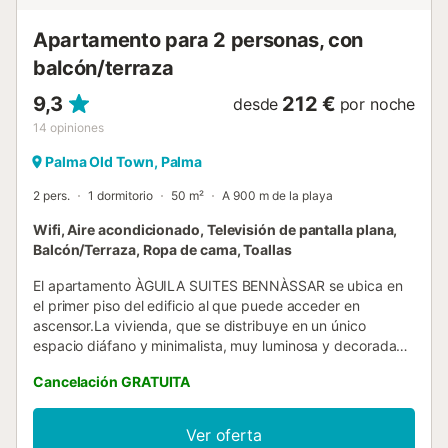
en-suite con ducha. La segunda se encuentra en la altura
superior al salón y cu...
Apartamento para 2 personas, con
balcón/terraza
9,3
212 €
desde
por noche
14
opiniones
Palma Old Town, Palma
2 pers.
1 dormitorio
50 m²
A 900 m de la playa
Wifi, Aire acondicionado, Televisión de pantalla plana,
Balcón/Terraza, Ropa de cama, Toallas
El apartamento ÀGUILA SUITES BENNÀSSAR se ubica en
el primer piso del edificio al que puede acceder en
ascensor.La vivienda, que se distribuye en un único
espacio diáfano y minimalista, muy luminosa y decorada
con un gusto exquisito dispone de un confortable salón
Cancelación GRATUITA
comedor, la TV con conexión a internet y toda la oferta por
SATÉLITE disponible, conjuntamente en la sala diáfana
dispondrá de una cocina totalmente equipada, donde
Ver oferta
encontrará los electrodomésticos y el menaje necesarios