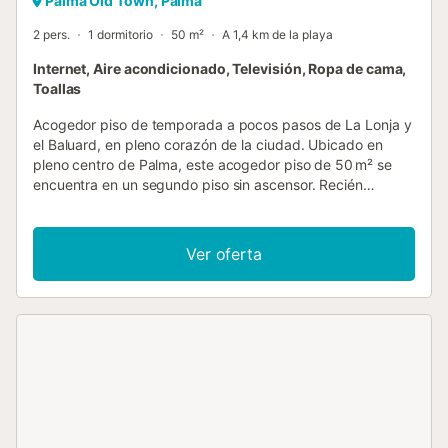
Palma Old Town, Palma
2 pers.
1 dormitorio
50 m²
A 1,4 km de la playa
Internet, Aire acondicionado, Televisión, Ropa de cama,
Toallas
Acogedor piso de temporada a pocos pasos de La Lonja y
el Baluard, en pleno corazón de la ciudad. Ubicado en
pleno centro de Palma, este acogedor piso de 50 m² se
encuentra en un segundo piso sin ascensor. Recién
reformado y totalmente equipado, ofrece un espacio
funcional y cómodo, ideal para estancias temporales de
más de 30 días. Características del apartamento
Ver oferta
Dormitorio independiente con aire acondicionado y baño
con ducha en suite. Zona de estar con ventilador. Cocina
totalmente equipada. Balconcito interior encantador,
perfecto para disfrutar de un momento de tranquilidad.
WiFi de alta velocidad, ropa de cama y toallas incluidas.
Acceso adicional Terraza comunitaria en la azotea del
edificio. Horario de uso: 10:00 a 20:00. Exclusiva para
huéspedes con contrato de alquiler. Información
importante Opcionalmente, existe la posibilidad de un
espacio de estacionamiento en un edificio cercano (sujeto