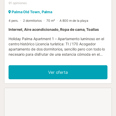
91
opiniones
Palma Old Town, Palma
4 pers.
2 dormitorios
70 m²
A 800 m de la playa
Internet, Aire acondicionado, Ropa de cama, Toallas
Holiday Palma Apartment 1 – Apartamento luminoso en el
centro histórico Licencia turística: TI / 170 Acogedor
apartamento de dos dormitorios, sencillo pero con todo lo
necesario para disfrutar de una estancia cómoda en el
centro de Palma de Mallorca. Se encuentra en un edificio
ubicado en el casco histórico, en una zona animada pero
en una calle con muy poco tránsito, lo que permite
Ver oferta
disfrutar de tranquilidad sin renunciar a la vida de la
ciudad. El apartamento es muy luminoso, gracias a sus
tres grandes ventanales, y dispone además de balcón con
vistas a la calle. Distribución del apartamento La vivienda
cuenta con: Cocina equipada con vitrocerámica,
microondas, tostadora, kettle, cafetera, nevera,
congelador y lavadora. Baño con ducha, reformado. Dos
dormitorios: uno con cama matrimonial y otro con dos