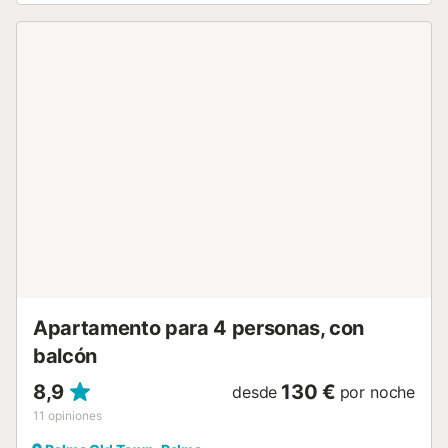
estándares de un hotel? Todo en esta casa transmite lujo,
buen gusto y elegancia. Se encuentra en una ubicación
privilegiada, entre Cort y Santa Eulalia, a solo 3 minutos del
Borne, 6 de Jaime III y 5 de la Catedral. Podrás visitar la
ciudad a tu ritmo y, al regresar, disfrutar de tu propio
ascensor privado. El espacio ha sido recientemente
reformado con un gusto exquisito y detalles únicos,
respetando los antiguos azulejos, las típicas ventanas y
todo el carácter de una auténtica casa mallorquina. La
casa cuenta con un sofá cama para dos huéspedes
adicionales, aunque es ideal para cuatro personas....
Apartamento para 4 personas, con
balcón
8,9
130 €
desde
por noche
11
opiniones