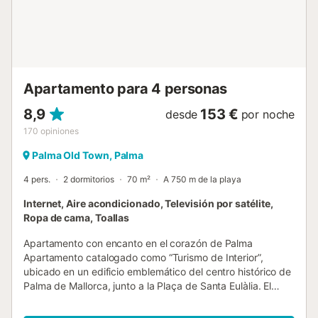
des Grells 4.2 km, Cala Major 4.6 km...
Apartamento para 4 personas
8,9
153 €
desde
por noche
170
opiniones
Palma Old Town, Palma
4 pers.
2 dormitorios
70 m²
A 750 m de la playa
Internet, Aire acondicionado, Televisión por satélite,
Ropa de cama, Toallas
Apartamento con encanto en el corazón de Palma
Apartamento catalogado como “Turismo de Interior”,
ubicado en un edificio emblemático del centro histórico de
Palma de Mallorca, junto a la Plaça de Santa Eulàlia. El
edificio, que antiguamente albergaba el histórico Museo
de la Juguetería, fue cuidadosamente rehabilitado en 2019