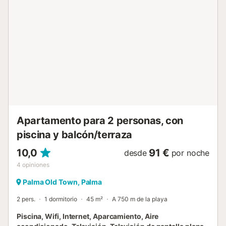
una cama doble tradicional y un aseo. El segundo nivel
cuenta con una suite de dormitorio luminosa y soleada con
una cama doble grande y una pequeña zona con escritorio
y espacio de armario. El baño en suite tiene ducha sobre
bañera. El tercer nivel es un dormitorio muy espacioso con
dos camas individuales. También hay un baño con ducha a
ras de suelo. La casa dispone de calefacción central para
el invierno y ventiladores para el verano. ¡Disfrute de
Palma y sus muchas atracciones! Es un lugar perfecto
para unas vacaciones en Palma para disfrutar de compras,
museos, explorar la cultura del casco antiguo,...
Apartamento para 2 personas, con
piscina y balcón/terraza
10,0
91 €
desde
por noche
4
opiniones
Palma Old Town, Palma
2 pers.
1 dormitorio
45 m²
A 750 m de la playa
Piscina, Wifi, Internet, Aparcamiento, Aire