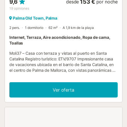
9,6
153 €
desde
por noche
19
opiniones
Palma Old Town, Palma
2 pers.
1 dormitorio
62 m²
A 1,9 km de la playa
Internet, Terraza, Aire acondicionado, Ropa de cama,
Toallas
Moli37 – Casa con terraza y vistas al puerto en Santa
Catalina Registro turístico: ETV/9707 Impresionante casa
de vacaciones ubicada en el barrio de Santa Catalina, en
el centro de Palma de Mallorca, con vistas panorámicas al
puerto. La propiedad cuenta con una hermosa terraza en
la azotea, ideal para disfrutar del soleado clima de la isla y
de las vistas de la Bahía de Palma. Tenga en cuenta que
Ver oferta
se encuentra en un distrito animado, conocido por su vida
nocturna. La casa se distribuye en tres plantas: Planta
baja: Sala de estar con Smart TV, cocina equipada con
electrodomésticos de diseño y agua tratada por ósmosis,
zona de lavandería y aseo. Segunda planta: Amplio
dormitorio con balcón y baño. Planta superior: Terraza en
la azotea con vistas panorámicas. Renovada en enero de