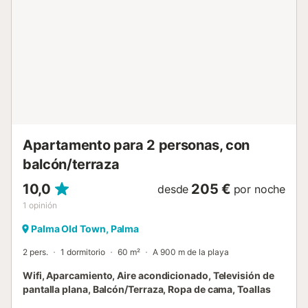
mucho ambiente en la zona. Y es que el corazón de la
ciudad se encuentra a sus pies. Al final de la calle, se
encuentra la Plaza Mayor. La Plaza España, desde la que
podrá coger autobuses o trenes a cualquier lugar de la
isla, está a escasos metros.El apartamento Dragonera
tiene una decoración muy original y está muy bien
cuidado, es muy luminoso y tiene un pequeño balcón
desde el que disfrutará del ir y venir de la gente y del
bullicio de la ciudad.El famoso Mercat de l'Olivar se
encuentra a dos calles y allí podrá comp...
Apartamento para 2 personas, con
balcón/terraza
10,0
205 €
desde
por noche
1
opinión
Palma Old Town, Palma
2 pers.
1 dormitorio
60 m²
A 900 m de la playa
Wifi, Aparcamiento, Aire acondicionado, Televisión de
pantalla plana, Balcón/Terraza, Ropa de cama, Toallas