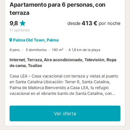
Apartamento para 6 personas, con
terraza
9,8
413 €
desde
por noche
11
opiniones
Palma Old Town, Palma
6 pers.
3 dormitorios
190 m²
A 1,8 km de la playa
Internet, Terraza, Aire acondicionado, Televisión, Ropa
de cama, Toallas
Casa LEA – Casa vacacional con terraza y vistas al puerto
en Santa Catalina Ubicación: Terrer 6, Santa Catalina,
Palma de Mallorca Bienvenido a Casa LEA, tu refugio
vacacional en el vibrante barrio de Santa Catalina, con
impresionantes vistas al mar y al puerto de Palma. Esta
elegante casa de tres plantas ofrece espacio y comodidad
para hasta 6 personas, combinando estilo, confort y la
Ver oferta
esencia única de Palma. La propiedad se encuentra en
una zona animada de ocio nocturno, por lo que las noches
de viernes y sábado pueden ser algo más ruidosas; la