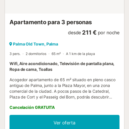
Apartamento para 3 personas
211 €
desde
por noche
Palma Old Town, Palma
3 pers.
2 dormitorios
65 m²
A 1 km de la playa
Wifi, Aire acondicionado, Televisión de pantalla plana,
Ropa de cama, Toallas
Acogedor apartamento de 65 m² situado en pleno casco
antiguo de Palma, junto a la Plaza Mayor, en una zona
comercial de la ciudad. A pocos pasos de la Catedral,
Plaza de Cort y el Passeig del Born, podrás descubrir
Palma cómodamente a pie. El alojamiento, ideal para
Cancelación GRATUITA
máximo 3 personas, dispone de 2 dormitorios: un
dormitorio con cama doble y otro dormitorio con cama
individual, un baño completo con ducha y una cocina
Ver oferta
totalmente equipada con nevera, lavavajillas, lavadora,