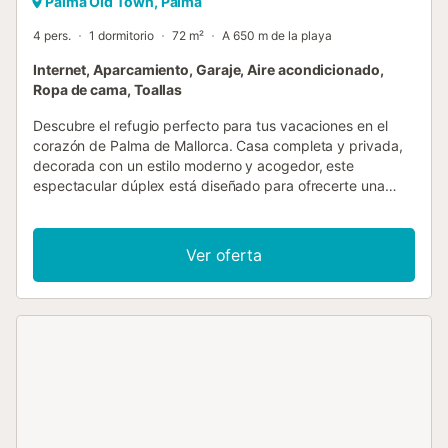
Palma Old Town, Palma
4 pers.
1 dormitorio
72 m²
A 650 m de la playa
Internet, Aparcamiento, Garaje, Aire acondicionado,
Ropa de cama, Toallas
Descubre el refugio perfecto para tus vacaciones en el
corazón de Palma de Mallorca. Casa completa y privada,
decorada con un estilo moderno y acogedor, este
espectacular dúplex está diseñado para ofrecerte una
estancia inolvidable. Con capacidad para 4 personas,
cuenta con todas las comodidades que necesitas,
incluyendo parking privado y una ubicación privilegiada en
Ver oferta
pleno casco histórico. Distribución y Comodidades Planta
Baja: Garaje privado y baño completo con ducha. Primera
Planta: Luminoso salón con sofá cama, TV y una cocina
completamente equipada para que te sientas como en
casa. Planta Superior: Acogedor dormitorio principal con
baño en suite y ducha. Extras disponibles: Si viajas con un
bebé, podemos instalar una cuna por solo 10 €/día
(requiere solicitud con al menos 48 horas de antelación).
Ubicación Inmejorable Situado a tan solo: 50 m de la Plaza
Raimnundo Clar repleta de todo tipo de restaurantes y