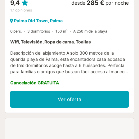
9,4
285 €
desde
por noche
des Born. ...
17
opiniones
Palma Old Town, Palma
6 pers.
3 dormitorios
150 m²
A 250 m de la playa
Wifi, Televisión, Ropa de cama, Toallas
Descripción del alojamiento A solo 300 metros de la
querida playa de Palma, esta encantadora casa adosada
de tres dormitorios acoge hasta a 6 huéspedes. Perfecta
para familias o amigos que buscan fácil acceso al mar con
todas las comodidades del hogar. Este es el alojamiento
Cancelación GRATUITA
ideal para quienes deseen explorar la ciudad de Palma. Su
ubicación privilegiada es su principal atractivo. La casa se
encuentra cerca de la Catedral gótica católica romana de
Ver oferta
Palma, así como de muchas otras atracciones turísticas y
tiendas. La primera planta alberga la zona de estar con un
comedor de planta abierta con puertas acristaladas que
se pueden abrir para disfrutar de la brisa veraniega. Hay
una cocina bien equipada con todo lo necesario para
cocinar en casa. También hay un acogedor dormitorio con