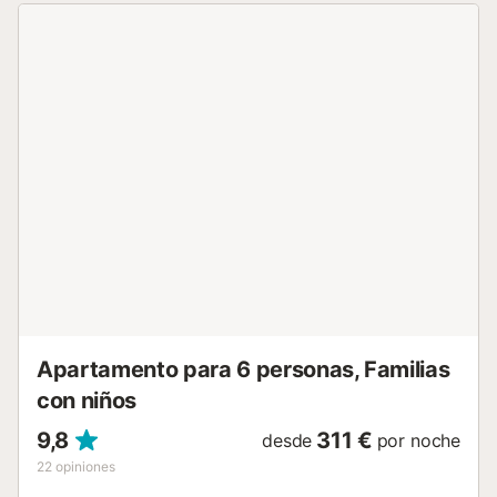
casa está bien insonorizada y dispone de ventanas
gruesas para mitigar el ruido. Distribución de la casa
Planta baja: Amplio salón, cocina totalmente equipada,
cuarto de lavado y baño con ducha. Primera planta:
Dormitorio principal con baño en suite (ducha y bañera) y
segundo dormitorio con cama doble y tercer dormitorio
con sofá cama doble tipo litera nido (ideal para niños o
adultos). Segundo baño con ducha. Planta superior:
Preciosa terraza con vistas panorámicas al puerto, la bahía
de Palma y el Castillo de Bellver, equipada con mesa y
hamacas para disfrutar del sol y comidas al aire libre. La
casa cuenta con aire acondicionado en todas las
habitaciones, calefacción central y conexión Wi-Fi,
asegurando comodidad durante toda la estancia. Barrio de
Santa Catalina Santa Catalina es uno de los barrios más
modernos y animados de Palma. ...
Apartamento para 6 personas, Familias
con niños
9,8
311 €
desde
por noche
22
opiniones