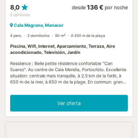
8,0
136 €
desde
por noche
5
opiniones
Cala Magrana, Manacor
4 pers.
2 dormitorios
90 m²
A 450 m de la playa
Piscina, Wifi, Internet, Aparcamiento, Terraza, Aire
acondicionado, Televisión, Jardín
Residence : Belle petite résidence confortable "Can
Suarez". Au centre de Cala Mendia, Portocristo. Excellente
situation: centrale mais tranquille, à 2.5 km de la forêt, à
650 m de la mer, à 650 m de la plage. En commun: grand
jardin avec plantes, piscine rectangulaire (13 x 5 m,
profondeur 100 - 180 cm, disponibilité saisonnière: 01.Jan.
- 31.Dec.). Douche extérieure, jardinet, entretien de la
Ver oferta
piscine par le propriétaire/jardinier. A usage privé: petit
jardin entretenu avec pelouse et plantes. Pergola, terrasse,
meubles de jardin, barbecue. Infrastructures de la Maison:
accès internet, Connexion WIFI, réduit pour bicyclettes,
air-conditionné, lave-linge. Place de parking No 5.2
(nombre de places limité) près de la maison sur le terrain,