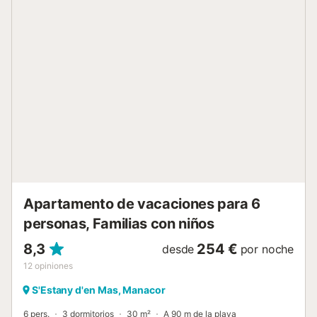
parking public couvert, parking public possible dans la
rue. Supermarché 260 m, restaurant 270 m, bar,
boulangerie, biergarten 280 m, centre à 10 minutes à
pieds, arrêt de bus "Cala Mendia" 800 m, gare ferroviaire
"Manacor" 17 km, plage de sable "Cala Mendia y Cala
Anguila" 700 m, plage de rochers "Cala Murta" 3.5 km.
Port plaisance 3.8 km, marina 3.8 km, terrain de golf (18
trous) 17 km, tennis 4.5 km, centre équestre 1.3 km,
chemins de randonnées pédestres depuis la maison 2 km,
piste cyclable 1 km. Attractions à proximité: Portocristo-
Manacor-Son Servera-Felanitx, Coves Del Drach
Portocristo 2.9 km, Palma City 66 km, Cala
Romantica,Cala Varq...
Apartamento de vacaciones para 6
personas, Familias con niños
8,3
254 €
desde
por noche
12
opiniones
S'Estany d'en Mas, Manacor
6 pers.
3 dormitorios
30 m²
A 90 m de la playa