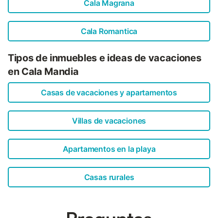
Cala Magrana
su disposición. El apartamento se encuentra en el primer
piso y no hay ascensor. Cala Mandia es una urbanización
costera, perteneciente a Manacor, con una de las calas
Cala Romantica
más espectaculares de la isla, la cual se encuentra a sólo
200 m del apartamento y tienen acceso directo a ella
Tipos de inmuebles e ideas de vacaciones
desde éste. En l...
en Cala Mandia
Casas de vacaciones y apartamentos
Villas de vacaciones
Apartamentos en la playa
Casas rurales