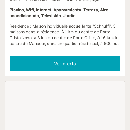
Piscina, Wifi, Internet, Aparcamiento, Terraza, Aire
acondicionado, Televisión, Jardín
Residence : Maison individuelle accueillante "Schnuffi". 3
maisons dans la résidence. À 1 km du centre de Porto
Cristo Novo, à 3 km du centre de Porto Cristo, à 16 km du
centre de Manacor, dans un quartier résidentiel, à 600 m
de la mer. A usage privé: terrain (clôturé), jardin avec
pelouse et plantes, piscine (6 x 3 m, disponibilité
saisonnière: 01.Jan. - 31.Dec.). Place de parking près de la
Ver oferta
maison. Magasins 3 km, supermarché 3 km, restaurant 3
km, arrêt de bus 3.5 km, plage de sable "Cala Anguila"
600 m. Veuillez noter: voiture recommandée. Catégorie et
Standing : Aménagement intérieur de haut standing.
Mobilier assorti et confortable. Pour les clients qui
souhaitent un intérieur de grande qualité. Vivienda :
"Schnuffi", maison 3 pièces 90 m2 sur 2 niveaux.
Aménagement moderne et plaisant: séjour/salle à manger
avec table pour les repas, TV (satellite), DVD et radiateur.
Sortie sur la terrasse. Petite cuisine ouverte (4 plaques de
cuisson, four, lave-vaisselle, grille-pain, bouilloire