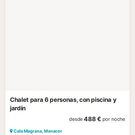
para servir comidas al aire libre en la zona de acceso y un
jardín con una pequeña piscina cerca de la zona de estar.
Piscina privada para niños con jardín para relajarse al sol y
donde los niños pueden jugar fuera. (3m de largo - 2m de
ancho - 0,80m de profundidad) La casa está equipada
con nevera, microondas, horno, lavavajillas, lavadora y aire
acondicionado. TV vía satélite, WIFI, aire acondicionado,
barbacoa eléctrica, cama y silla alta. Dormitorio 1 : cama
doble 1,80m con baño privado Dormitorio 2 : cama doble
1,60m Dormitorio 3 : cama doble 1,60m La casa tiene un
jardín privado con piscina infantil. La tierra está cercada y
forrada con una cobertura para preservar la privacidad de
los inquilinos. En el sótano de la casa hay un apartamento
con entrada independiente de ...
Chalet para 6 personas, con piscina y
jardín
488 €
desde
por noche
Cala Magrana, Manacor