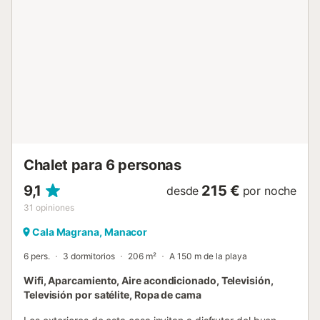
andando. El aeropuerto más cercano es el de Palma de
Mallorca, que está a una hora (65km) en coche. Hay
aparcamiento en la calle. La ropa de cama y las toallas
están incluidas en el precio. Dormitorio 1: 1 cama de
matrimonio Dormitorio 2: 2 camas individuales Nombre: Es
Mirador...
Chalet para 6 personas
9,1
215 €
desde
por noche
31
opiniones
Cala Magrana, Manacor
6 pers.
3 dormitorios
206 m²
A 150 m de la playa
Wifi, Aparcamiento, Aire acondicionado, Televisión,
Televisión por satélite, Ropa de cama