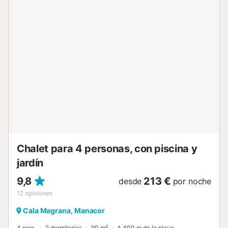
contracorriente. Sentirá que está a la altura del
Mediterráneo, una experiencia inolvidable. Lejos de la
piscina, hay varias zonas de relajación, ya sea como
grupos de asientos o zonas de tumbonas bajo sombrillas.
Junto a la piscina se encuentra la cómoda terraza con
vistas directas al mar y a la piscina. En la planta superior
hay otras 2 terrazas. Usted encontrará tanto un jardín
mediterráneo con palmeras y cactus, así como una
impresionante vista sin obstáculos del mar Mediterráneo,
que limita directamente con la propiedad, y toda la
propiedad está vallada. En 2 plantas hay 4 dormitorios
amueblados con estilo y 4 baños en suite. Tres de los
dormitorios con camas dobles de 200 x 180cm están en la
primera planta, el c...
Chalet para 4 personas, con piscina y
jardín
9,8
213 €
desde
por noche
12
opiniones
Cala Magrana, Manacor
4 pers.
2 dormitorios
90 m²
A 400 m de la playa