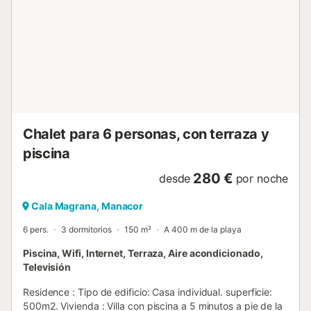
acondicionado y calefacción. Hay una amplia terraza
donde se puede relajarse en el sol y un jardín donde los
niños pueden jugar afuera. Cuenta con una piscina con
jardín y muebles de exterior. Terraza con sofás para
relajarse. Porche con mesa y carnes para el desayuno
fuera. barbacoa de carbón. La parcela está dividida y
tiene una cobertura alrededor del límite de la parcela para
preservar la privacidad de los inquilinos. Muy cerca de
dos...
Chalet para 6 personas, con terraza y
piscina
280 €
desde
por noche
Cala Magrana, Manacor
6 pers.
3 dormitorios
150 m²
A 400 m de la playa
Piscina, Wifi, Internet, Terraza, Aire acondicionado,
Televisión
Residence : Tipo de edificio: Casa individual. superficie:
500m2. Vivienda : Villa con piscina a 5 minutos a pie de la