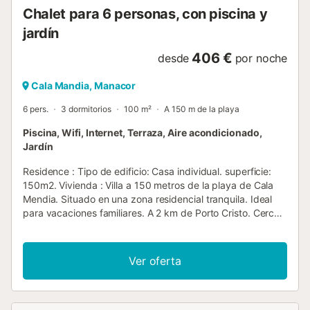
Chalet para 6 personas, con piscina y
jardín
406 €
desde
por noche
Cala Mandia, Manacor
6 pers.
3 dormitorios
100 m²
A 150 m de la playa
Piscina, Wifi, Internet, Terraza, Aire acondicionado,
Jardín
Residence : Tipo de edificio: Casa individual. superficie:
150m2. Vivienda : Villa a 150 metros de la playa de Cala
Mendia. Situado en una zona residencial tranquila. Ideal
para vacaciones familiares. A 2 km de Porto Cristo. Cerca
de tiendas, restaurantes y hotel Cala Mandia. No
aceptamos grupos de jóvenes, fiestas de BACHEROL,
grupos de solteros,... La propiedad se reserva el derecho
Ver oferta
de admitir invitados. Disponibilidad para 6 personas. Casa
independiente de 150 m2 en la planta baja con salón,
cocina, dos baños (uno en suite), tres dormitorios dobles.
Cuenta con una amplia terraza al aire libre con comedor