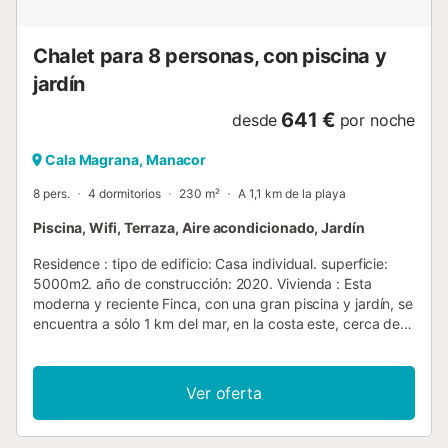
inducción/cerámica, plancha y tabla de planchar. Hay ...
Chalet para 8 personas, con piscina y
jardín
641 €
desde
por noche
Cala Magrana, Manacor
8 pers.
4 dormitorios
230 m²
A 1,1 km de la playa
Piscina, Wifi, Terraza, Aire acondicionado, Jardín
Residence : tipo de edificio: Casa individual. superficie:
5000m2. año de construcción: 2020. Vivienda : Esta
moderna y reciente Finca, con una gran piscina y jardín, se
encuentra a sólo 1 km del mar, en la costa este, cerca del
pueblo pesquero de Porto Cristo. Desde la finca, se puede
acceder fácilmente a pie en unos minutos, lo que le
permitirá disfrutar de una copa de vino en paz en uno de
Ver oferta
los típicos bares de Mallorca del puerto deportivo. La finca
tiene un gran y hermoso jardín mediterráneo con muchos
rincones sombreados donde se puede encontrar mucha