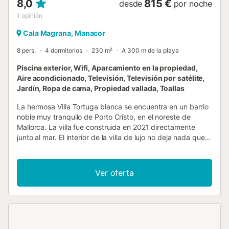
8,0
815 €
desde
por noche
1
opinión
Cala Magrana, Manacor
8 pers.
4 dormitorios
230 m²
A 300 m de la playa
Piscina exterior, Wifi, Aparcamiento en la propiedad,
Aire acondicionado, Televisión, Televisión por satélite,
Jardín, Ropa de cama, Propiedad vallada, Toallas
La hermosa Villa Tortuga blanca se encuentra en un barrio
noble muy tranquilo de Porto Cristo, en el noreste de
Mallorca. La villa fue construida en 2021 directamente
junto al mar. El interior de la villa de lujo no deja nada que
desear. Toda la casa con sus grandes frentes de ventanas
de cristal está inundada de luz y muy elegantemente
amueblada a un alto nivel. El interior se completa con una
Ver oferta
zona exterior perfectamente diseñada. El jardín
mediterráneo le da acceso a la villa y en el lado del mar de
la villa se encuentra la piscina de 9 x 5 m con entrada
escalonada independiente. La piscina puede climatizarse
y está equipada con chorros de masaje y un sistema de