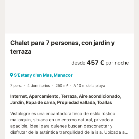
électrique, micro-ondes, cafetière électrique). Douche/WC.
À l'étage supérieur: 2 chambres, chaque chambre avec: 1
grand-lit (180 cm). Sortie sur la terrasse. Douche/WC.
Chauffage électrique, air-conditionné. 3 terrasses.
Meubles de terrasse, barbecue, chaises longues (4),
réduit. A disposition: lave-linge, sèche-linge, coffre-fort, fer
à repasser, sèche-cheveux. Internet (Connexion WIFI,
Chalet para 7 personas, con jardín y
gratu...
terraza
457 €
desde
por noche
S'Estany d'en Mas, Manacor
7 pers.
4 dormitorios
250 m²
A 10 m de la playa
Internet, Aparcamiento, Terraza, Aire acondicionado,
Jardín, Ropa de cama, Propiedad vallada, Toallas
Vistalegre es una encantadora finca de estilo rústico
mallorquín, situada en un entorno natural, privado y
apacible, ideal para quienes buscan desconectar y
disfrutar de la auténtica tranquilidad de la isla. Ubicada a
tan solo 3 km de la playa de Cala Mandia, 3 km de la