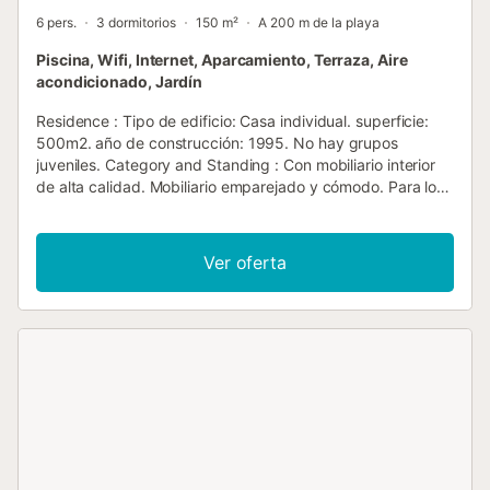
6 pers.
3 dormitorios
150 m²
A 200 m de la playa
Piscina, Wifi, Internet, Aparcamiento, Terraza, Aire
acondicionado, Jardín
Residence : Tipo de edificio: Casa individual. superficie:
500m2. año de construcción: 1995. No hay grupos
juveniles. Category and Standing : Con mobiliario interior
de alta calidad. Mobiliario emparejado y cómodo. Para los
clientes que quieren un interior de alta calidad. Vivienda :
Villa con piscina y jardín a 5 minutos a pie de las playas de
Cala Mandía y Cala Anguila. Situado en una zona
Ver oferta
residencial muy tranquila. Ideal para vacaciones con
familia o grupo de amigos. A 2 km de la ciudad de Porto
Cristo. Unifamiliar independiente de 150 m2 en planta baja
con salón-comedor con TV de pantalla plana (sólo canales
españoles), cocina completa, dos baños, disponible para 6
personas, tres dormitorios. Dormitorio 1 : cama 1,50m
Dormitorio 2 : cama 1.35m Dormitorio 3 : cama 1.35m Las
cunas están disponibles bajo petición. Equipamiento:
nevera, cafetera, microondas, horno, lavavajillas, lavadora,
secadora, plancha, secador de pelo, conexión wifi, aire