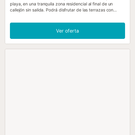
playa, en una tranquila zona residencial al final de un
callejón sin salida. Podrá disfrutar de las terrazas con
vistas a un valle verde todavía preservado para nadar o
tomar una copa mientras admira el atardecer. Este es un
lugar ideal para pasar unas vacaciones con tu familia o
Ver oferta
amigos. La playa de Cala Mendia está a 400 m, Cala
Angila está a 800 m y la ruta costera está a 200 m. Los
supermercados, restaurantes y una farmacia están a
menos de 300 m. El pueblo de Porto Cristo está a 2 km y
tiene un hospital, puerto, tiendas, atracciones... Tendrás
fácil acceso a una amplia gama de opciones de
entretenimiento como golf, tenis, equitación, buceo, surf,
viajes en barco, etc. Casa unifamiliar de 150 m2 en dos
plantas con espacio para hasta 6 personas. En la planta
baja hay un salón-comedor, una cocina totalmente
equipada, un dormitorio doble, un baño y una terraza. En
la primera planta hay un dormitorio doble con baño en
suite, un dormitorio con dos camas individuales, otro baño,
una terraza y un porche. Instalaciones: Habitaciones con
aire acondicionado, NO TV vía satélite, WIFI, lavadora, caja
fuerte, nevera, congelador, microondas, horno, lavavajillas,
cafetera, cafetera, cafetera express, tostadora, placa de