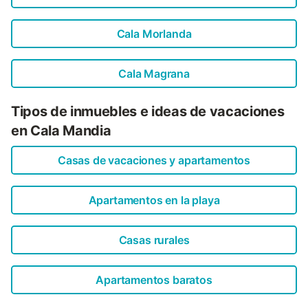
Una amplia escalera conduce a la planta superior, donde
una galería con una zona de dormitorio adicional da
acceso a la terraza de la azotea. La moderna finca "Can
Cala Morlanda
Llorenc Jove" está situada en una apartada zona rural, en
un enorme terreno. Sin embargo, está a menos de 5 km de
Cala Romántica para ir de ...
Cala Magrana
Tipos de inmuebles e ideas de vacaciones
en Cala Mandia
Casas de vacaciones y apartamentos
Apartamentos en la playa
Casas rurales
Apartamentos baratos