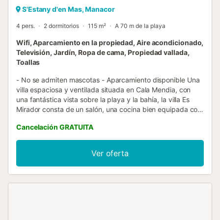
S'Estany d'en Mas, Manacor
4 pers.
2 dormitorios
115 m²
A 70 m de la playa
Wifi, Aparcamiento en la propiedad, Aire acondicionado,
Televisión, Jardín, Ropa de cama, Propiedad vallada,
Toallas
- No se admiten mascotas - Aparcamiento disponible Una
villa espaciosa y ventilada situada en Cala Mendia, con
una fantástica vista sobre la playa y la bahía, la villa Es
Mirador consta de un salón, una cocina bien equipada con
lavavajillas, 2 dormitorios, así como 2 baños y por lo tanto
Cancelación GRATUITA
en ella se pueden alojar 4 personas. Los servicios
adicionales incluyen Wi-Fi, aire acondicionado y una
televisión. Hay una cuna y una trona disponibles bajo
Ver oferta
petición. En el exterior, encontrarás una terraza privada
con zonas cubiertas y abiertas, junto con una parrilla y un
jardín. El supermercado más cercano se encuentra en el
centro de Cala Mendia, a 10 minutos (800m) andando.
También hay una modesta selección de restaurantes y
bares en la zona. Encontrarás las escaleras que bajan a la
playa de Cala Mendia a sólo un par de minutos (200m)