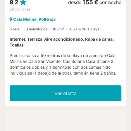
9,2
155 €
desde
por noche
29
opiniones
Cala Molins, Pollença
6 pers.
3 dormitorios
100 m²
A 60 m de la playa
Internet, Terraza, Aire acondicionado, Ropa de cama,
Toallas
Preciosa casa a 50 metros de la playa de arena de Cala
Molins en Cala San Vicente. Can Botana Casa 3 tiene 2
dormitorios dobles y 1 dormitorio con dos camas nido
individuales (1 debajo de la otra). también tiene 2 baños
equipados con ducha. Hay un balcón con sillas y mesas
para comer al aire libre y disfrutar de las vistas que nos
ofrece Cala Molins. Ofrecemos un total de 8 casas
Ver oferta
adosadas idénticas en alquiler de vacaciones, todo en el
mismo complejo con piscina comunitaria, con mobiliario
moderno y cocina totalmente equipada. Hay aire
acondicionado en todas las casas. Todas las casas
cuentan con acceso a internet wifi. Cala San Vicente
cuenta con tiendas, supermercados, bares y restaurantes