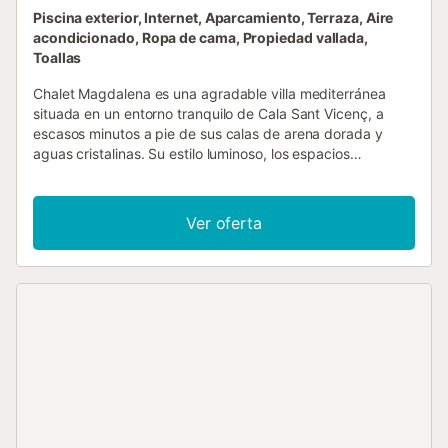
Piscina exterior, Internet, Aparcamiento, Terraza, Aire
acondicionado, Ropa de cama, Propiedad vallada,
Toallas
Chalet Magdalena es una agradable villa mediterránea
situada en un entorno tranquilo de Cala Sant Vicenç, a
escasos minutos a pie de sus calas de arena dorada y
aguas cristalinas. Su estilo luminoso, los espacios
exteriores bien aprovechados y la cercanía al mar la
convierten en una opción ideal para quienes desean
disfrutar de unas vacaciones relajadas junto a la playa. La
Ver oferta
propiedad dispone de piscina privada, integrada de forma
armoniosa en la terraza, perfecta para refrescarse durante
los días más cálidos y disfrutar del clima mediterráneo con
total privacidad. La casa se distribuye en dos plantas,
ofreciendo espacios cómodos y bien organizados para
toda la familia. En la planta superior se encuentra la
entrada principal, que da paso a un acogedor salón con
luz natural. La cocina está completamente equipada y
ofrece todas las facilidades necesarias para cocinar
cómodamente durante la estancia. En esta misma planta
hay un dormitorio con dos camas individuales, un