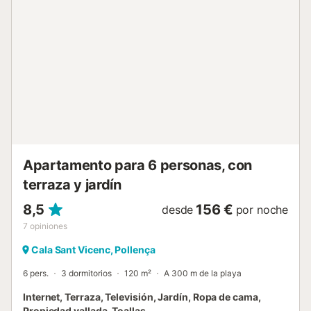
y se puede llegar fácilmente a pie. Es un lugar ideal para
todos los amantes de la playa que buscan un alojamiento
cómodo, tranquilo y contemporáneo. La piscina
comunitaria tiene unas dimensiones de 8 x 4, profundidad
1.80 x .70m compartidos entre 8 casas....
Apartamento para 6 personas, con
terraza y jardín
8,5
156 €
desde
por noche
7
opiniones
Cala Sant Vicenc, Pollença
6 pers.
3 dormitorios
120 m²
A 300 m de la playa
Internet, Terraza, Televisión, Jardín, Ropa de cama,
Propiedad vallada, Toallas