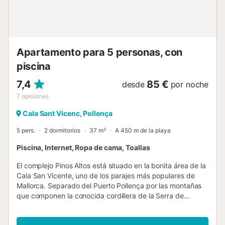
con una cama doble y dos habitaciones con dos camas
individuales cada una. Todas ellas disponen de un
ventilador de techo. Además, hay dos baños con ducha. A
pesar de estar muy cerca de la playa, la vivienda cuenta
con unas vistas panorámicas...
Apartamento para 5 personas, con
piscina
7,4
85 €
desde
por noche
7
opiniones
Cala Sant Vicenc, Pollença
5 pers.
2 dormitorios
37 m²
A 450 m de la playa
Piscina, Internet, Ropa de cama, Toallas
El complejo Pinos Altos está situado en la bonita área de la
Cala San Vicente, uno de los parajes más populares de
Mallorca. Separado del Puerto Pollença por las montañas
que componen la conocida cordillera de la Serra de
Tramontana, la Cala San Vicente se halla en un pequeño
valle al abrigo de un bosque de pinos que se extienden