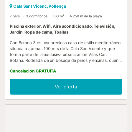
Cala Sant Vicenc, Pollença
7 pers.
3 dormitorios
160 m²
A 250 m de la playa
Piscina exterior, Wifi, Aire acondicionado, Televisión,
Jardín, Ropa de cama, Toallas
Can Botana 3 es una preciosa casa de estilo mediterráneo
situada a apenas 100 mts de la Cala San Vicente y que
forma parte de la exclusiva urbanización Villas Can
Botana. Rodeada de un bosuqe de pinos y encinas, cuenta
con una piscina y unos formidables jardines comunitarios.
Cancelación GRATUITA
Además tiene un porche en el que poder relejarte después
de un día apasionante en la zona norte de la isla de
Mallorca. En sus algo más de 180m2 de superficie destaca
Ver oferta
un espléndido salón con estufa de leña para el invierno y
que cuenta con una Smart TV y un equipo de música.
También encontramos una cocina recién reformada y
completamente equipada, un segundo salón comedor, tres
dormitorios con dos camas individuales cada uno, dos
baños completos y un aseo de cortesía. La casa cuenta
también con aire acondicionado....