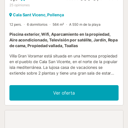
25
opiniones
Cala Sant Vicenc, Pollença
12 pers.
6 dormitorios
564 m²
A 550 m de la playa
Piscina exterior, Wifi, Aparcamiento en la propiedad,
Aire acondicionado, Televisión por satélite, Jardín, Ropa
de cama, Propiedad vallada, Toallas
Villa Gran Voramar está situada en una hermosa propiedad
en el pueblo de Cala San Vicente, en el norte de la popular
isla mediterránea. La lujosa casa de vacaciones se
extiende sobre 2 plantas y tiene una gran sala de estar
con vigas de techo rústicas y elementos de piedra natural,
una cocina muy bien equipada, 6 dormitorios (un
dormitorio con una litera para 2 personas), 4 baños así
Ver oferta
como un medio baño y puede acomodar a 12 personas.
Las comodidades también incluyen Wi-Fi, aire
acondicionado, chimenea, televisión por satélite, una cama
para bebé y una silla alta. El punto culminante de la zona
exterior es la gran piscina donde se puede refrescar en los
días calurosos. El patio trasero circundante con su