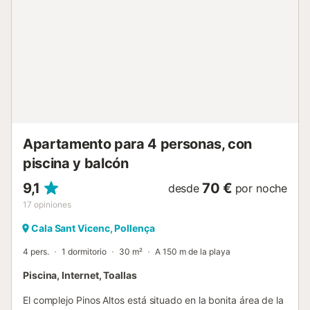
Hay una gran piscina dividida en dos por una barrera
metálica: un lado es para adultos y el otro para niños. El
supermercado más cercano está a 5 minutos a pie (400
m) y restaurantes, bares y cafeterías se encuentran a solo
un minuto a pie (120 m) de la casa de vacaciones. La
playa Cala Molins se puede alcanzar tras solo 3 minutos a
pie (270 m). La capital de Mallorca, Palma, y el aeropuerto
están a 67 km (50 minutos en coche), en el lado opuesto
de la isla. No se permiten mascotas. Hay 2 cámaras de C...
Apartamento para 4 personas, con
piscina y balcón
9,1
70 €
desde
por noche
17
opiniones
Cala Sant Vicenc, Pollença
4 pers.
1 dormitorio
30 m²
A 150 m de la playa
Piscina, Internet, Toallas
El complejo Pinos Altos está situado en la bonita área de la