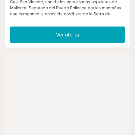
Cala San Vicente, uno de los parajes más populares de
Mallorca. Separado del Puerto Pollença por las montañas
que componen la conocida cordillera de la Serra de
Tramontana, la Cala San Vicente se halla en un pequeño
valle al abrigo de un bosque de pinos que se extienden
hasta prácticamente alcanzar sus arenosas playas,
Ver oferta
coronadas por las fantásticas vistas que ofrece el Cavall
Bernat, una montaña de caída vertical que se adentra
varios kilómetros en el mar. La Cala San Vicente es el lugar
ideal para disfrutar de unas vacaciones tranquilas. Hay
unas cuantas tiendas, bares, restaurantes, hoteles y un
centro médico que se agrupan alrededor de sus dos
pequeñas bahías, separadas por un promontorio rocoso.
Por si no fuera suficiente, a poco más de cinco minutos en
coche se llega al Puerto Pollença, así como al antiguo y
bonito pueblo de Pollença. Es en este paraje en el que se
halla ubicado Pinos Altos, junto a altos pinos de donde
toma su nombre. Supone una excelente elección para
familias con niños pequeños, así como parejas que
simplemente deseen descansar. Desde el complejo se
puede ir caminando hasta la playa, y hay una parada de
autobús muy cercana. Desde la recepción se accede a los
tres diferentes tipos de apartamentos de los que consta el