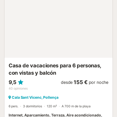
exuberante vegetación mediterránea le invita a relajarse
durante unas horas. Las terrazas y la terraza del
alojamiento son ideales para hacer barbacoas y comer al
aire libre. Un supermercado está a 500 m y a 7 minutos
andando y un restaurante está a sólo 300 m de la casa. En
la hermosa bahía de Playa de Cala Barques, a la que se
llega después de 600 m o un corto paseo, se puede nadar
en el turquesa, el mar cristalino y olvidar el estrés diario.
Hay aparcamientos disponibles en la propiedad. La ropa
de cama y las toallas están incluidas en el precio....
Casa de vacaciones para 6 personas,
con vistas y balcón
9,5
155 €
desde
por noche
40
opiniones
Cala Sant Vicenc, Pollença
6 pers.
3 dormitorios
120 m²
A 700 m de la playa
Internet, Aparcamiento, Terraza, Aire acondicionado,