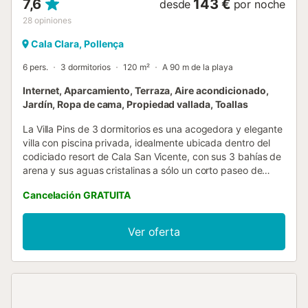
7,6
143 €
desde
por noche
28
opiniones
Cala Clara, Pollença
6 pers.
3 dormitorios
120 m²
A 90 m de la playa
Internet, Aparcamiento, Terraza, Aire acondicionado,
Jardín, Ropa de cama, Propiedad vallada, Toallas
La Villa Pins de 3 dormitorios es una acogedora y elegante
villa con piscina privada, idealmente ubicada dentro del
codiciado resort de Cala San Vicente, con sus 3 bahías de
arena y sus aguas cristalinas a sólo un corto paseo de
distancia. Con capacidad para 6 personas en cómodos
Cancelación GRATUITA
interiores amueblados, la villa cuenta con aire
acondicionado y es la opción perfecta para todos aquellos
huéspedes que buscan unas vacaciones verdaderamente
Ver oferta
mallorquinas sin necesidad de depender constantemente
de un coche. Las bahías que forman Cala San Vicente
(llamadas respectivamente Cala Clara, Cala Barques y
Cala Molins) son una encantadora joya de Mallorca, aún
oculta al turismo de masas, y el lugar perfecto para
relajarse y relajarse en un ambiente acogedor y amistoso.