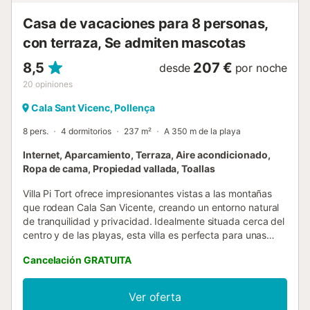
complejo, así como a la zona de piscina. Las principales
Casa de vacaciones para 8 personas,
características de ca...
con terraza, Se admiten mascotas
8,5
207 €
desde
por noche
20
opiniones
Cala Sant Vicenc, Pollença
8 pers.
4 dormitorios
237 m²
A 350 m de la playa
Internet, Aparcamiento, Terraza, Aire acondicionado,
Ropa de cama, Propiedad vallada, Toallas
Villa Pi Tort ofrece impresionantes vistas a las montañas
que rodean Cala San Vicente, creando un entorno natural
de tranquilidad y privacidad. Idealmente situada cerca del
centro y de las playas, esta villa es perfecta para unas
vacaciones relajadas en un lugar pintoresco. Cala San
Cancelación GRATUITA
Vicente es una joya costera con restaurantes y dos calas
de arena, todo a un corto paseo. La villa tiene 4
dormitorios, capacidad para 8 personas, piscina privada,
Ver oferta
amplias zonas exteriores y comodidades como WiFi y aire