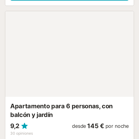
comunitaria con los demás huéspedes del complejo,
mientras que dispondrás de una barbacoa privada. Tanto
desde el salón como desde los dos dormitorios se accede
a balcones privados, desde donde se disfruta de unas
impresionantes vistas de las bahías de Cala Molins y Cala
Carbó. A tan sólo 500 m y a 8 minutos andando para
llegar allí, la diversión está garantizada. Un supermercado,
restaurantes, bares y cafés están a 900 m y a 14 minutos
andando del apartamento. La ropa de cama y las toallas
están incluidas en el precio....
Apartamento para 6 personas, con
balcón y jardín
9,2
145 €
desde
por noche
30
opiniones