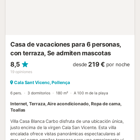
dormitorio con cama matrimonial y un dormitorio individual,
todos ellos luminosos y bien ventilados. Estas habitaciones
comparten un baño completo situado en el pasillo.
Además, el dormitorio individual cuenta con acceso directo
a la terraza. En esta planta también se dispone de un aseo
exterior con ducha, muy práctico tras un día de playa.
Desde el exterior, una escalera conduce a la planta baja,
Casa de vacaciones para 6 personas,
donde se encuentran...
con terraza, Se admiten mascotas
8,5
219 €
desde
por noche
19
opiniones
Cala Sant Vicenc, Pollença
6 pers.
3 dormitorios
180 m²
A 100 m de la playa
Internet, Terraza, Aire acondicionado, Ropa de cama,
Toallas
Villa Casa Blanca Carbo disfruta de una ubicación única,
justo encima de la virgen Cala San Vicente. Esta villa
encalada ofrece vistas panorámicas espectaculares al
mar, así como amplias terrazas para una emocionante vida