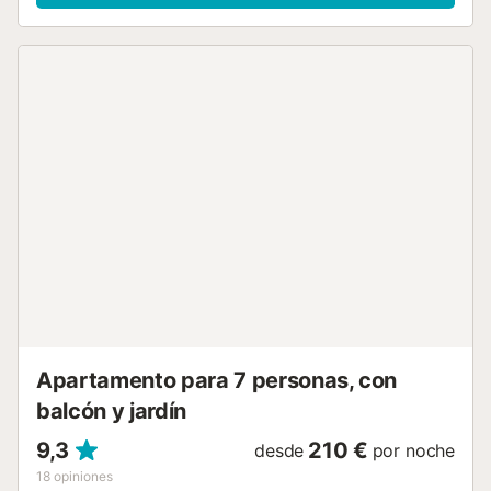
acondicionado/calefacción en los dormitorios. Ubicada en
la calle principal que lleva a Cala San Vicente, se alza
ligeramente sobre el nivel de la calle y está rodeada de
setos para mayor privacidad. Al entrar, un arco cubierto de
parras y unos escalones conducen a la puerta principal. El
salón-comedor, amplio y luminoso, cuenta con chimenea
decorativa y conecta con la terraza junto a la piscina, ideal
para disfrutar al aire libre. La cocina, funcional y bien
equipada, tiene acceso directo a la zona de barbacoa e
incluye horno, microondas, frigorífico, lavavajillas,
lavadora, tostadora y tetera. En la planta baja hay un
dormitorio principal con baño en suite, dos dormitorios
dobles que comparten un baño, y todos con acceso al
jardín. En la primera planta se encuentra el cuarto
dormitorio, con cama de matrimonio, baño en suite y vistas
a la montaña. En el exterior, la villa ofrece una...
Apartamento para 7 personas, con
balcón y jardín
9,3
210 €
desde
por noche
18
opiniones