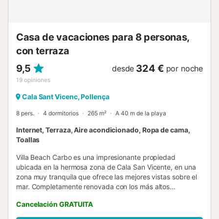
dejarlo encendido si no se encuentra en la propiedad, ni
utilizarlo las 24 horas del día. Si al finalizar la estancia se
observa una suciedad excesiva, podría aplicarse un cargo
adicional de limpieza al cliente....
Casa de vacaciones para 8 personas,
con terraza
9,5
324 €
desde
por noche
19
opiniones
Cala Sant Vicenc, Pollença
8 pers.
4 dormitorios
265 m²
A 40 m de la playa
Internet, Terraza, Aire acondicionado, Ropa de cama,
Toallas
Villa Beach Carbo es una impresionante propiedad
ubicada en la hermosa zona de Cala San Vicente, en una
zona muy tranquila que ofrece las mejores vistas sobre el
mar. Completamente renovada con los más altos
estándares, la villa ofrece acceso directo a la bahía rocosa
Cancelación GRATUITA
de Cala Carbó, mientras que la localidad costera de Cala
Sant Vincenç, con su playa de arena fina, está a solo unos