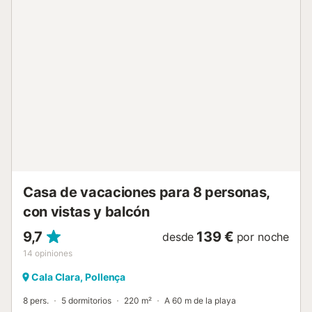
En el interior, la villa es moderna, está convenientemente
situada en una sola planta y cuidadosamente terminada
para ofrecer unas vacaciones inolvidables rodeada de
todas las comodidades. Hay un gran salón con cocina y
comedor contiguo, con grandes puertas de patio que se
abren directamente a los patios de la piscina y jardines
con césped, arbustos y pinos. La cocina, dispone de todos
los electrodomésticos necesarios para unas vacaciones y
el salón dispone de cómodos sofás, televisión por satélite
(canales gratuitos) y reproductor de DVD. Hay 3
dormitorios en total, uno doble y 2 dobles, así como 2
grandes baños con ducha. El a...
Casa de vacaciones para 8 personas,
con vistas y balcón
9,7
139 €
desde
por noche
14
opiniones
Cala Clara, Pollença
8 pers.
5 dormitorios
220 m²
A 60 m de la playa