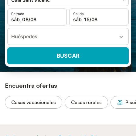
Cala Sant Vicenc
Entrada
Salida
sáb, 08/08
sáb, 15/08
Huéspedes
BUSCAR
Encuentra ofertas
Casas vacacionales
Casas rurales
Pisc