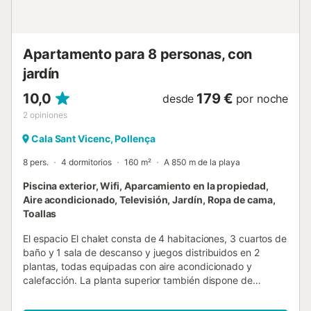
terraza cubierta, ideal para comer al aire libre o disfrutar
de una barbacoa familiar al caer la tarde. La cocina está
totalmente equipada, incluyendo un frigorífico/congelador
tipo am...
Apartamento para 8 personas, con
jardín
10,0
179 €
desde
por noche
2
opiniones
Cala Sant Vicenc, Pollença
8 pers.
4 dormitorios
160 m²
A 850 m de la playa
Piscina exterior, Wifi, Aparcamiento en la propiedad,
Aire acondicionado, Televisión, Jardín, Ropa de cama,
Toallas
El espacio El chalet consta de 4 habitaciones, 3 cuartos de
baño y 1 sala de descanso y juegos distribuidos en 2
plantas, todas equipadas con aire acondicionado y
calefacción. La planta superior también dispone de
calefacción central, lo que hace que Villa Arizona sea
adecuada incluso en los meses de invierno. La cocina está