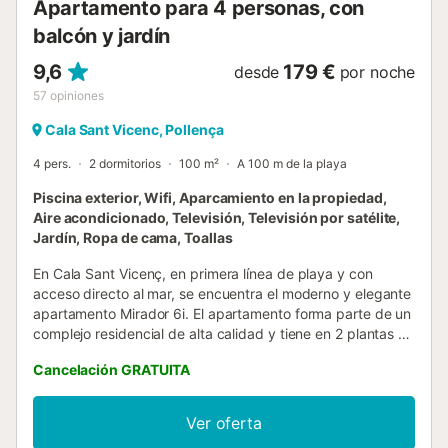
Apartamento para 4 personas, con
balcón y jardín
9,6
179 €
desde
por noche
57
opiniones
Cala Sant Vicenc, Pollença
4 pers.
2 dormitorios
100 m²
A 100 m de la playa
Piscina exterior, Wifi, Aparcamiento en la propiedad,
Aire acondicionado, Televisión, Televisión por satélite,
Jardín, Ropa de cama, Toallas
En Cala Sant Vicenç, en primera línea de playa y con
acceso directo al mar, se encuentra el moderno y elegante
apartamento Mirador 6i. El apartamento forma parte de un
complejo residencial de alta calidad y tiene en 2 plantas un
salón comedor luminoso, una cocina muy bien equipada y
Cancelación GRATUITA
2 dormitorios, así como 2 baños y puede alojar a 4
personas. Los servicios también incluyen WLAN, aire
acondicionado, televisión por satélite, una cuna y una
Ver oferta
trona. Compartirás un jardín y una fantástica piscina