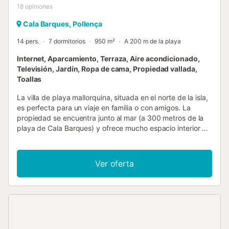
18
opiniones
Cala Barques, Pollença
14 pers.
7 dormitorios
950 m²
A 200 m de la playa
Internet, Aparcamiento, Terraza, Aire acondicionado,
Televisión, Jardín, Ropa de cama, Propiedad vallada,
Toallas
La villa de playa mallorquina, situada en el norte de la isla,
es perfecta para un viaje en familia o con amigos. La
propiedad se encuentra junto al mar (a 300 metros de la
playa de Cala Barques) y ofrece mucho espacio interior y
exterior para 14 personas. La villa cuenta con siete
dormitorios, siete baños, una cocina-comedor y un amplio
salón con chimenea. Hay mucho espacio para compartir
Ver oferta
momentos juntos y para retirarse tranquilamente si se
necesita un respiro. Con calefacción central, la casa se
puede utilizar durante todo el año y también es ideal para
grupos de senderismo y ciclismo, una estancia de trabajo
(workation) o un viaje de team building. La casa dispone
de un amplio garaje donde se pueden guardar bicicletas