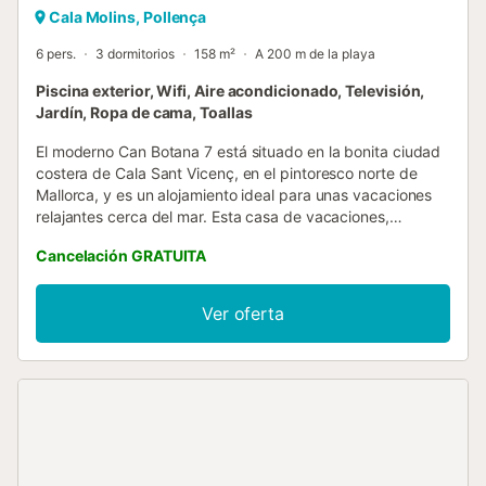
Cala Molins, Pollença
6 pers.
3 dormitorios
158 m²
A 200 m de la playa
Piscina exterior, Wifi, Aire acondicionado, Televisión,
Jardín, Ropa de cama, Toallas
El moderno Can Botana 7 está situado en la bonita ciudad
costera de Cala Sant Vicenç, en el pintoresco norte de
Mallorca, y es un alojamiento ideal para unas vacaciones
relajantes cerca del mar. Esta casa de vacaciones,
localizada en el bosque de Can Botana, consta de 2
Cancelación GRATUITA
plantas y es perfecta para parejas y familias, tanto con
niños como sin ellos. Dispone de un salón, una cocina bien
equipada con lavavajillas, 3 dormitorios (cada uno con 2
Ver oferta
camas individuales), 2 baños y un aseo adicional, con
capacidad para 6 personas. Los servicios adicionales
incluyen Wi-Fi, aire acondicionado, chimenea, televisión,
cuna y trona. La terraza cubierta privada es un lugar ideal
para disfrutar del desayuno y de las tardes rodeado de la
exuberante vegetación del amplio jardín. La zona de la
piscina, que es compartida con las casas de vacaciones
adyacentes, es perfecta para tomar el sol y refrescarse.