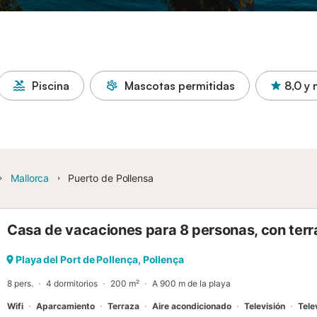
Piscina
Mascotas permitidas
8,0
y 
Mallorca
Puerto de Pollensa
Casa de vacaciones para 8 personas, con terr
Playa del Port de Pollença, Pollença
8 pers.
4 dormitorios
200 m²
A 900 m de la playa
Wifi
Aparcamiento
Terraza
Aire acondicionado
Televisión
Tele