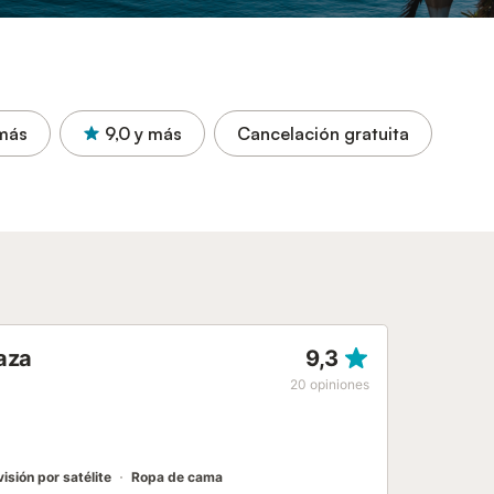
más
9,0
y más
Cancelación gratuita
aza
9,3
20
opiniones
visión por satélite
Ropa de cama