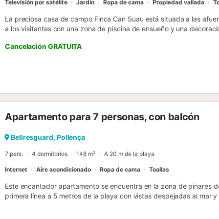
Televisión por satélite
Jardín
Ropa de cama
Propiedad vallada
To
La preciosa casa de campo Finca Can Suau está situada a las afuer
a los visitantes con una zona de piscina de ensueño y una decoració
vacaciones integra con gusto muebles antiguos y arquitectura rús
Cancelación GRATUITA
un salón con una acogedora chimenea, una cocina muy bien equipad
4 dormitorios (2 con 2 camas individuales y 2 con camas de matrim
Por lo tanto, la villa puede alojar a 8 personas. Los servicios adicion
acondicionado, lavadora, televisión por satélite, una cuna y una tr
propiedad, sin embargo, es la amplia y lujosa zona exterior, que es 
visitantes. Una piscina de 120m2 recrea el ambiente de una cala p
con una pequeña fuente en el centro. Los visitantes pueden refresca
Apartamento para 7 personas, con balcón
en las tumbonas de la terraza que rodea la piscina. En la terraza 
pueden cenar juntos al aire libre y contemplar el hermoso jardín, 
ping pong para garantizar la diversión de todo el grupo. Una gran s
Bellresguard, Pollença
bares y cafeterías se encuentra en el centro de Port de Pollença, a
7 pers.
4 dormitorios
148 m²
A 20 m de la playa
escu...
Internet
Aire acondicionado
Ropa de cama
Toallas
Este encantador apartamento se encuentra en la zona de pinares d
primera línea a 5 metros de la playa con vistas despejadas al mar y 
ofrece 4 habitaciones, de las cuales 1 es una cama doble y las otra
habitaciones. 2 baños también disponibles en la propiedad uno de l