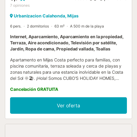
7
opiniones
Urbanizacion Calahonda, Mijas
6 pers.
2 dormitorios
63 m²
A 500 m de la playa
Internet, Aparcamiento, Aparcamiento en la propiedad,
Terraza, Aire acondicionado, Televisión por satélite,
Jardín, Ropa de cama, Propiedad vallada, Toallas
Apartamento en Mijas Costa perfecto para familias, con
piscina comunitaria, terraza soleada y cerca de playas y
zonas naturales para una estancia inolvidable en la Costa
del Sol 🌞🏖️. ¡Hola! Somos CUBO'S HOLIDAY HOMES,
especializados en alojamientos vacacionales desde 2005.
Cancelación GRATUITA
Disfruta de este acogedor apartamento en Mijas Costa,
ideal para familias y grupos de hasta 6 personas. Ubicado
en una bonita urbanización con piscina comunitaria y
Ver oferta
jardines, aquí encontrarás el equilibrio perfecto entre
descanso y proximidad a la playa y servicios locales. El
apartamento se encuentra en una segunda planta con
ascensor y cuenta con una amplia terraza orientada al sur,
donde podrás tomar el sol y usar su práctica barbacoa