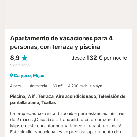
con un suplemento, lo que permite combinar ocio y
bienestar sin salir de la urbanización. En los alrededores
encontrarás una amplia variedad de restaurantes que
ofrecen gastronomía local e internacional, así como un
minimarket donde podrás abastecerte de todo lo
necesario durante tu estancia. Gracias a esta combinación
Apartamento de vacaciones para 4
de ubicación, comodidades y...
personas, con terraza y piscina
8,9
132 €
desde
por noche
9
opiniones
Calypso, Mijas
4 pers.
1 dormitorio
60 m²
A 200 m de la playa
Piscina, Wifi, Terraza, Aire acondicionado, Televisión de
pantalla plana, Toallas
La propiedad solo está disponible para estancias mínimas
de 2 meses ¡Descubre la tranquilidad en el corazón de
Mijas en este encantador apartamento para 4 personas!
Este alquiler vacacional es un precioso apartamento de un