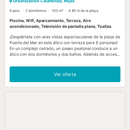
Urbanizacion Calahonda, Mijas
6 pers.
2 dormitorios
100 m²
A 80 m de la playa
Piscina, Wifi, Aparcamiento, Terraza, Aire
acondicionado, Televisión de pantalla plana, Toallas
¡Despiértate con unas vistas espectaculares de la playa de
Puerta del Mar en este ático con terraza para 6 personas!
En un complejo cerrado, un paseo peatonal conduce a un
ático con dos dormitorios y dos baños. Además de acceso
a la piscina compartida y una zona de descanso al aire
libre, cuenta con una terraza privada con mesa y sillas
dispuestas para desayunar. Hay tumbonas para disfrutar
Ver oferta
del sol. Los interiores sencillos y tranquilos de la vivienda
complementan el salón, que está equipado con un sofá
doble y un televisor inteligente integrado en un elegante
mueble de madera. Bien conservado y con acceso
mediante ascensor, el ático cuenta con una amplia zona
de estar y una cocina independiente. Está equipado con
todo lo imprescindible, como una placa de inducción, un
lavavajillas y una cafetera Nespresso. Además, con wifi
gratuito y un espacio de trabajo adecuado para el
ordenador portátil, este alquiler situado a orillas del mar es