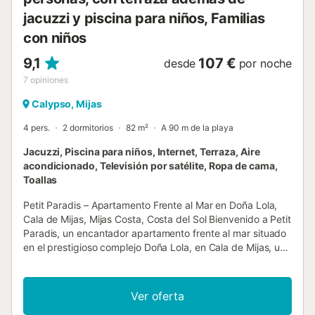
jacuzzi y piscina para niños, Familias
con niños
9,1
107 €
desde
por noche
7
opiniones
Calypso, Mijas
4 pers.
2 dormitorios
82 m²
A 90 m de la playa
Jacuzzi, Piscina para niños, Internet, Terraza, Aire
acondicionado, Televisión por satélite, Ropa de cama,
Toallas
Petit Paradis – Apartamento Frente al Mar en Doña Lola,
Cala de Mijas, Mijas Costa, Costa del Sol Bienvenido a Petit
Paradis, un encantador apartamento frente al mar situado
en el prestigioso complejo Doña Lola, en Cala de Mijas, un
pintoresco y pequeño pueblo blanco pesquero de la Costa
del Sol. Esta vivienda ha sido cuidadosamente decorada y
diseñada para ofrecer un retiro tranquilo y relajante, con
Ver oferta
vistas espectaculares al Mediterráneo desde la sala de