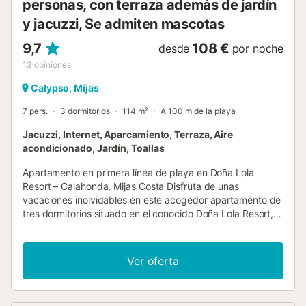
personas, con terraza además de jardín
y jacuzzi, Se admiten mascotas
9,7
108 €
desde
por noche
13
opiniones
Calypso, Mijas
7 pers.
3 dormitorios
114 m²
A 100 m de la playa
Jacuzzi, Internet, Aparcamiento, Terraza, Aire
acondicionado, Jardín, Toallas
Apartamento en primera línea de playa en Doña Lola
Resort – Calahonda, Mijas Costa Disfruta de unas
vacaciones inolvidables en este acogedor apartamento de
tres dormitorios situado en el conocido Doña Lola Resort,
en Calahonda, una de las zonas más apreciadas de Mijas
Costa en la popular Costa del Sol. Su privilegiada
ubicación en primera línea de playa permite disfrutar del
Ver oferta
mar Mediterráneo a pocos pasos, convirtiéndolo en una
opción ideal para quienes buscan un apartamento
vacacional cerca del mar en la Costa del Sol. El