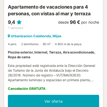
desayunar con vistas al mar o contemplar las puestas de
Apartamento de vacaciones para 4
sol que caracteriza...
personas, con vistas al mar y terraza
9,4
96 €
desde
por noche
7
opiniones
Urbanizacion Calahonda, Mijas
4 pers.
2 dormitorios
80 m²
A 900 m de la playa
Piscina exterior, Internet, Terraza, Aire acondicionado,
Ropa de cama
Esta propiedad está registrada ante la Dirección General
de Turismo de la Junta de Andalucía bajo el Decreto
28/2016. Número de registro – VUT/MA/92630.
Apartamento luminoso y espacioso en primera planta,
orientado al sur, con 2 dormitorios y 2 baños. Recién
Cancelación GRATUITA
renovado y amueblado con gusto, este alojamiento ofrece
el escenario perfecto para unas vacaciones. La gran
terraza orientada al suroeste ofrece impresionantes vistas
Ver oferta
panorámicas al mar y a la piscina. El apartamento dispone