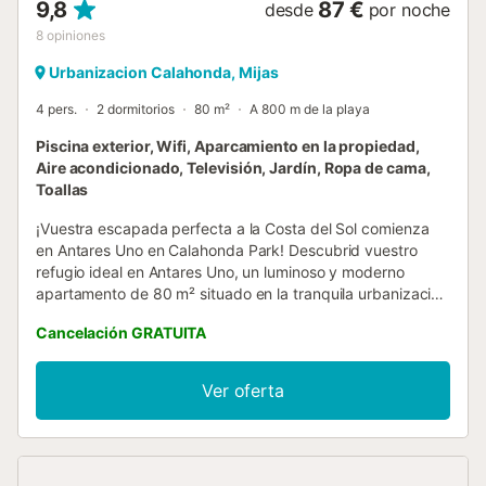
9,8
87 €
desde
por noche
8
opiniones
Urbanizacion Calahonda, Mijas
4 pers.
2 dormitorios
80 m²
A 800 m de la playa
Piscina exterior, Wifi, Aparcamiento en la propiedad,
Aire acondicionado, Televisión, Jardín, Ropa de cama,
Toallas
¡Vuestra escapada perfecta a la Costa del Sol comienza
en Antares Uno en Calahonda Park! Descubrid vuestro
refugio ideal en Antares Uno, un luminoso y moderno
apartamento de 80 m² situado en la tranquila urbanización
Calahonda Park, a pocos pasos del mar Mediterráneo.
Cancelación GRATUITA
Perfecto para hasta cuatro personas, este elegante
alojamiento combina comodidad y estilo, ofreciendo todo
lo necesario para unas vacaciones relajantes e inolvidables
Ver oferta
bajo el sol de la Costa del Sol. En el interior encontraréis
una sala de estar moderna con Smart TV y Wi-Fi gratuito,
una cocina totalmente equipada para preparar vuestras
comidas, dos dormitorios (uno con cama doble) y dos