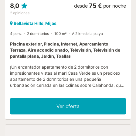
8,0
75 €
desde
por noche
2
opiniones
Bellavista Hills, Mijas
4 pers.
2 dormitorios
100 m²
A 2 km de la playa
Piscina exterior, Piscina, Internet, Aparcamiento,
Terraza, Aire acondicionado, Televisión, Televisión de
pantalla plana, Jardín, Toallas
¡Un encantador apartamento de 2 dormitorios con
impresionantes vistas al mar! Casa Verde es un precioso
apartamento de 2 dormitorios en una pequeña
urbanización cerrada en las colinas sobre Calahonda, que
goza de impresionantes vistas. Decorado con tonos
neutros y mobiliario contemporáneo, aquí encontrará paz y
tranquilidad en un entorno maravillosamente relajante,
Ver oferta
mientras se encuentra a solo 2 km de la animada localidad
de Calahonda y de la playa. Este apartamento es ideal
para una familia o un pequeño grupo de golfistas, ya que
tiene una variedad de campos de golf en un radio de 5
km. El apartamento ofrece un dormitorio de matrimonio