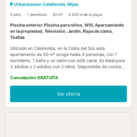
Urbanizacion Calahonda, Mijas
3 pers.
1 dormitorio
50 m²
A 200 m de la playa
Piscina exterior, Piscina para niños, Wifi, Aparcamiento
en la propiedad, Televisión, Jardín, Ropa de cama,
Toallas
Ubicado en Calahonda, en la Costa del Sol, este
apartamento de 50 m² acoge hasta 4 personas, con 1
dormitorio, 1 baño y un salón con sofá cama. Es ideal para
3 adultos o 2 adultos con 2 niños. Dispondréis de cocina
privada equipada con cafetera y Wi-Fi de alta velocidad,
Cancelación GRATUITA
perfecto para videollamadas. También tenéis Wi-Fi
estándar para todas vuestras necesidades de conexión.
Disfrutad del jardín comunitario y de la terraza cubierta,
Ver oferta
ideales para relajaros bajo el clima mediterráneo. La
propiedad ofrece 2 piscinas exteriores compartidas y una
piscina infantil para que aprovechéis al máximo vuestra
estancia. No se permiten fiestas ni eventos. El
apartamento goza de una ubicación privilegiada entre
Marbella y Fuengirola, a solo 300 metros de la playa.
Todos los servicios esenciales están a poca distancia a pie: