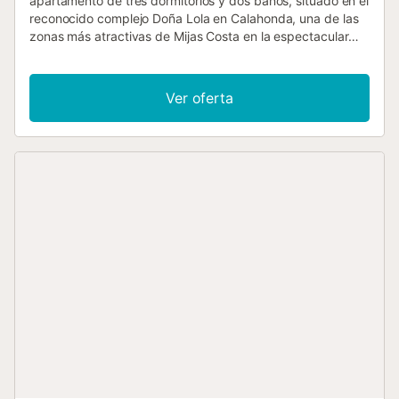
apartamento de tres dormitorios y dos baños, situado en el
reconocido complejo Doña Lola en Calahonda, una de las
zonas más atractivas de Mijas Costa en la espectacular
Costa del Sol. Este complejo vacacional es conocido por
ofrecer instalaciones completas y una ubicación
privilegiada en primera línea de playa, convirtiéndose en
Ver oferta
una excelente opción para disfrutar de unas vacaciones
inolvidables junto al mar. Ubicado en la última planta del
edificio, el apartamento ha sido cuidadosamente diseñado
y equipado para ofrecer una estancia cómoda y relajante.
La vivienda dispone de aire acondicionado en todas las
estancias, garantizando el máximo confort durante todo el
año. El amplio salón se presenta como un espacio luminoso
y acogedor, equipado con televisión de pantalla plana con
una amplia selección de canales internacionales y
conexión a internet de alta velocidad mediante fibra
óptica, ideal tanto para el ocio como para quienes
necesitan mantenerse conectados durante su estancia.
Uno de los grandes atractivos de esta propiedad es su
impresionante terraza cerrada con cortinas de cristal, que
pueden abrirse completamente para disfrutar de
magníficas vistas panorámicas al mar Mediterráneo. Este
espacio se convierte en el lugar perfecto para relajarse,