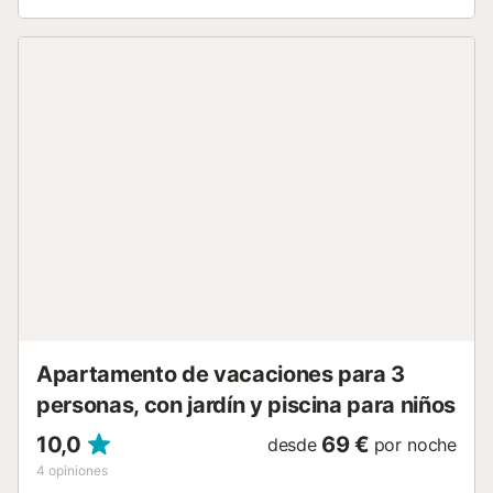
estar y la terraza. La estancia incluye WiFi gratuito y
acceso a la piscina comunitaria, perfecta para disfrutar del
sol y del mar. Distribuido en una sola planta, el
apartamento cuenta con un acogedor salón-comedor que
se abre a la terraza, ideal para disfrutar de comidas al aire
libre mientras contemplas las panorámicas vistas al mar y
a la piscina del complejo Doña Lola. La cocina totalmente
equipada incluye menaje completo, cubiertos, tostadora y
todo lo necesario para preparar tus platos favoritos. Ideal
para familias o parejas, la habitación principal dispone de
cama doble y acceso a la terraza, mientras que la
segunda habitación cuenta con dos camas individuales
que se pueden unir para formar otra cama doble. Ambas
habitaciones tienen armarios empotrados, y el baño
incluye ducha y lavabo, con un aseo adicional en la
entrada. Entre los servicios destacan aire acondicionado,
canales internacionales, lavadora y WiFi. La ur...
Apartamento de vacaciones para 3
personas, con jardín y piscina para niños
10,0
69 €
desde
por noche
4
opiniones