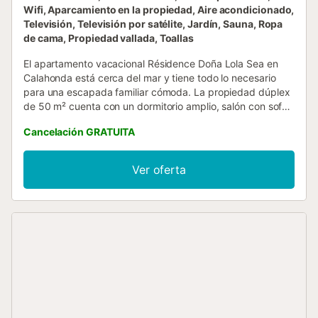
Wifi, Aparcamiento en la propiedad, Aire acondicionado,
Televisión, Televisión por satélite, Jardín, Sauna, Ropa
de cama, Propiedad vallada, Toallas
El apartamento vacacional Résidence Doña Lola Sea en
Calahonda está cerca del mar y tiene todo lo necesario
para una escapada familiar cómoda. La propiedad dúplex
de 50 m² cuenta con un dormitorio amplio, salón con sofá
cama para 2 personas, 1 baño y capacidad para hasta 4
Cancelación GRATUITA
huéspedes. Entre los servicios encontraréis Wi-Fi de alta
velocidad, aire acondicionado, lavadora, secadora,
lavavajillas y televisión. El apartamento dispone de un
Ver oferta
espacio exterior privado con terraza al aire libre, balcón y
barbacoa, perfecto para disfrutar del clima mediterráneo.
También tenéis acceso a una zona exterior compartida
con piscina y piscina infantil para relajaros en familia. Hay
aparcamiento disponible en la propiedad. Las familias con
niños son bienvenidas. No se admiten mascotas. El Wi-Fi
permite videollamadas. La propiedad también dispone de
una pequeña habitación con 2 camas adicionales, ideal
para 2 niños de hasta 10 años....