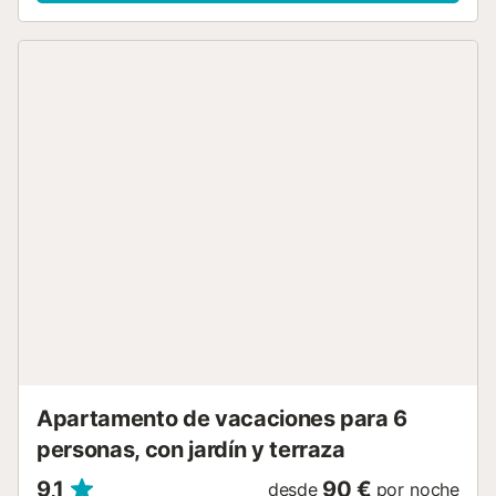
de aire acondicionado integral. Todos los servicios y la
playa local se encuentran a un agradable paseo de quince
minutos, y hay un bar local cerca. Una excelente opción
para todas las edades. Esta propiedad también ofrece
WIFI gratuito y una selección de canales de televisión por
internet europeos. La piscina de Antares permanece
oficialmente cerrada entre mediados de octubre y
mediados de mayo. Del 16 de mayo al 15 de octubre, la
piscina está abierta con la presencia de un socorrista; los
horarios varían mes a mes. HORARIO DE APERTURA DE LA
PISCINA 2025 Abril – Cerrado 1-15 de mayo – Cerrado 16-
31 de mayo – 11:00 - 17:00 1-12 de junio – 10:00 - 18:00
13-30 de junio – 10:00 - 19:00 Julio y Agosto – 10:00 -
20:00 Septiembre – 10:00 - 19:00 1-15 de octubre – 11:00
- 18:00 16-29 de octubre – 12:00 - 17:00 CERRADO POR
INVIERNO Como en todas nuestras casas de vacaciones,
esta es una propiedad PARA NO FUMADO...
Apartamento de vacaciones para 6
personas, con jardín y terraza
9,1
90 €
desde
por noche