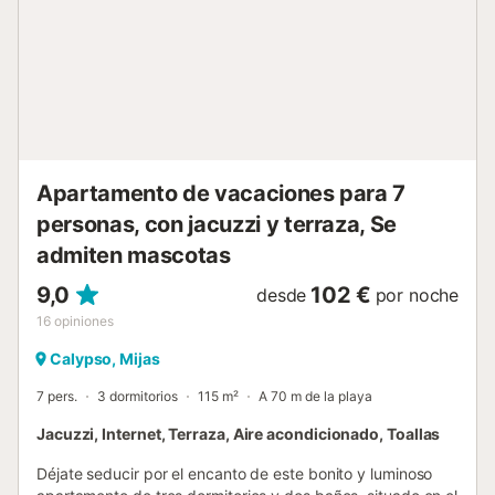
ideal como espacio de trabajo. Dormitorios Dormitorio 1:
Un dormitorio tranquilo con una cama de matrimonio, un
armario y un baño en suite. Cuenta con acceso privado a
la terraza con vistas al mar. Dormitorio 2: Un precioso
dormitorio con dos camas individuales y un armario. Salón:
Un sofá cama doble con acceso a la terraza con vistas al
mar. Baños Baño 1: Un baño en suite con bañera, bidé y
aseo. Baño 2: Un baño muy luminoso con ducha y aseo.
Apartamento de vacaciones para 7
Ext...
personas, con jacuzzi y terraza, Se
admiten mascotas
9,0
102 €
desde
por noche
16
opiniones
Calypso, Mijas
7 pers.
3 dormitorios
115 m²
A 70 m de la playa
Jacuzzi, Internet, Terraza, Aire acondicionado, Toallas
Déjate seducir por el encanto de este bonito y luminoso