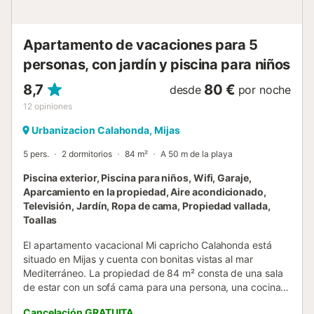
pie/en coche al supermercado más cercano: 200m. A 5
minutos a pie de supermercados, tiendas y restaurantes.
Una parada de autobús público e...
Apartamento de vacaciones para 5
personas, con jardín y piscina para niños
8,7
80 €
desde
por noche
12
opiniones
Urbanizacion Calahonda, Mijas
5 pers.
2 dormitorios
84 m²
A 50 m de la playa
Piscina exterior, Piscina para niños, Wifi, Garaje,
Aparcamiento en la propiedad, Aire acondicionado,
Televisión, Jardín, Ropa de cama, Propiedad vallada,
Toallas
El apartamento vacacional Mi capricho Calahonda está
situado en Mijas y cuenta con bonitas vistas al mar
Mediterráneo. La propiedad de 84 m² consta de una sala
de estar con un sofá cama para una persona, una cocina
bien equipada, 2 dormitorios y 2 baños, por lo que puede
Cancelación GRATUITA