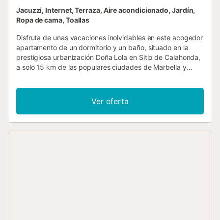
Jacuzzi, Internet, Terraza, Aire acondicionado, Jardín,
Ropa de cama, Toallas
Disfruta de unas vacaciones inolvidables en este acogedor
apartamento de un dormitorio y un baño, situado en la
prestigiosa urbanización Doña Lola en Sitio de Calahonda,
a solo 15 km de las populares ciudades de Marbella y
Fuengirola, en la espectacular Costa del Sol. Su ubicación
privilegiada lo convierte en la opción ideal para quienes
buscan un alojamiento tranquilo y bien comunicado cerca
Ver oferta
de la playa y de servicios locales. El apartamento ofrece
todas las comodidades necesarias para una estancia
confortable, combinando un estilo rústico y acogedor con
un ambiente relajante que te hará sentir como en casa. El
salón y la cocina están completamente equipados,
mientras que el dormitorio y el baño proporcionan un
espacio cómodo y funcional para disfrutar de tu descanso.
La urbanización Doña Lola cuenta con una piscina exterior
perfecta para refrescarse y disfrutar del cálido sol
mediterráneo. Además, aquellos que deseen mantenerse
activos durante sus vacaciones pueden acceder al
gimnasio y a la piscina interior del complejo, disponibles