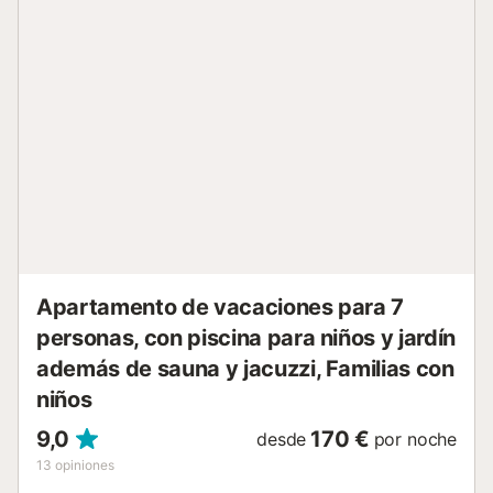
baños modernos. Si viajáis con un bebé, hay cuna
disponible por un suplemento. Disfrutad del aire
acondicionado y de la comodidad de tener lavadora
propia, ideal para estancias largas o días de playa. Salid a
vuestra terraza privada, un auténtico oasis exterior donde
podréis cenar al aire libre mientras contempláis la puesta
de sol sobre el mar. La residencia también ofrece piscina
comunitaria y jardines cuidados, perfectos para tomar el
sol o daros un chapuzón refrescante. Incluye plaza de
aparcamiento privada, facilitando el acceso a pueblos y
playas cercanas. Para la comodidad de todos, no se
permiten mascotas, fumar ni fiestas. Tened en cuenta que
pueden existir normativas gubernamentales sobre el uso
del agua durante vuestra ...
Apartamento de vacaciones para 7
personas, con piscina para niños y jardín
además de sauna y jacuzzi, Familias con
niños
9,0
170 €
desde
por noche
13
opiniones