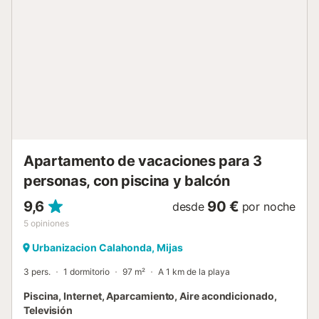
supermercados, restaurantes, bares, cafeterías y
transporte público. Es un punto de partida perfecto para
descubrir Andalucía mientras disfrutáis del sol y el mar....
Apartamento de vacaciones para 3
personas, con piscina y balcón
9,6
90 €
desde
por noche
5
opiniones
Urbanizacion Calahonda, Mijas
3 pers.
1 dormitorio
97 m²
A 1 km de la playa
Piscina, Internet, Aparcamiento, Aire acondicionado,
Televisión