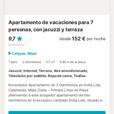
información de la zona local, opciones de actividades,
mapas de campos de golf y mucho más. Nuestro personal
también está a su disposición para hacer reservas,
recomendaciones y garantizar el buen fun...
Apartamento de vacaciones para 7
personas, con jacuzzi y terraza
9,7
152 €
desde
por noche
8
opiniones
Calypso, Mijas
7 pers.
3 dormitorios
117 m²
A 80 m de la playa
Jacuzzi, Internet, Terraza, Aire acondicionado,
Televisión por satélite, Ropa de cama, Toallas
Encantador Apartamento de 3 Dormitorios en Doña Lola,
Calahonda, Mijas Costa – Primera Línea de Playa
¡Bienvenido a este acogedor apartamento de tres
dormitorios en el exclusivo complejo Doña Lola, situado en
Calahonda, Mijas Costa, uno de los destinos más
codiciados de la Costa del Sol! Este apartamento combina