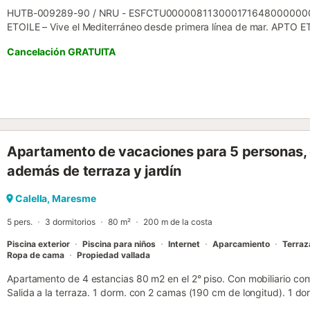
HUTB-009289-90 / NRU - ESFCTU00000811300017164800000
ETOILE – Vive el Mediterráneo desde primera línea de mar. APTO E
vacacional, ideal para disfrutar de unas vacaciones inolvidables ju
Cancelación GRATUITA
personas, se encuentra en la cuarta planta de un edificio con ascens
ofreciendo una experiencia única donde el Mediterráneo es el autén
cuenta con un luminoso salón-comedor con servicio de wifi, perfecto
contemplan las impresionantes vistas. La cocina americana, totalm
práctica y moderna, ideal para preparar y compartir agradables co
cómodos dormitorios, un baño completo y un encantador balcón, d
espectaculares vistas panorámicas al mar Mediterráneo. Su interio
Apartamento de vacaciones para 5 personas, 
con gusto, cuidando cada detalle para que tu estancia sea cómoda
las estancias podrás sentir la cercanía del mar, disfrutando de la luz
además de terraza y jardín
descanso y la desconexión. Otro de sus grandes atractivos es su in
metros de la playa y del paseo marítimo, y muy cerca de la estación 
Calella, Maresme
que permite moverte con...
5 pers.
3 dormitorios
80 m²
200 m de la costa
Piscina exterior
Piscina para niños
Internet
Aparcamiento
Terraz
Ropa de cama
Propiedad vallada
Apartamento de 4 estancias 80 m2 en el 2° piso. Con mobiliario co
Salida a la terraza. 1 dorm. con 2 camas (190 cm de longitud). 1 d
1 dorm. con 1 cama de matrimonio (190 cm). Cocina (4 fogones, ho