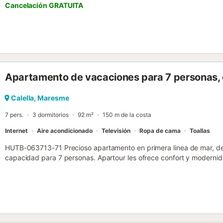
Cancelación GRATUITA
Ducha/WC. Calefacción de gas. Terraza pequeña 9 m2. Vista parcial 
lavadora. Internet (Wifi, gratis). HUTB007991 // Reg. Nr.:
ESFCTU00000811300018624600000000000000HUTB-007991-42
Apartamento de vacaciones para 7 personas,
Calella, Maresme
7 pers.
3 dormitorios
92 m²
150 m de la costa
Internet
Aire acondicionado
Televisión
Ropa de cama
Toallas
HUTB-063713-71 Precioso apartamento en primera linea de mar, de
capacidad para 7 personas. Apartour les ofrece confort y modernid
decoración le hacen diferente y unico. En su interior encontrará am
sentir como en casa. Desde su balcón, con mobiliario de terraza, p
vistas al mar Mediterraneo. Apartamento ideal para pasar unas exc
úbicado en una zona privilegiada de Calella. Acceso directo a la pla
distribuye de la siguiente manera: - amplio salón comedor con vistas
: cama doble habitación 2: cama doble habitación 3: 3 camas indiv