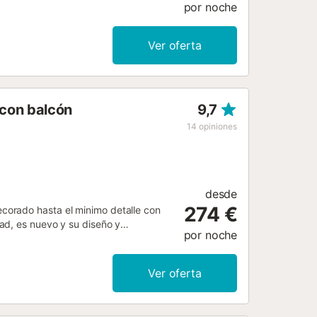
por noche
al mar. El alojamiento dispone de:
7...
Ver oferta
 con balcón
9,7
14
opiniones
desde
274 €
corado hasta el minimo detalle con
ad, es nuevo y su diseño y
por noche
plios espacios luminosos que le haran
odrá disfrutar de unas espectaculres
elentes vacaciones ya que esta
Ver oferta
ya cruzando por el paso a nivel. Se
 al mar - 3 habitaciones: habitación 1
iduales - cocina americana totalmente