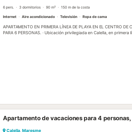
vacaciones ...
6 pers.
3 dormitorios
90 m²
150 m de la costa
Internet
Aire acondicionado
Televisión
Ropa de cama
APARTAMENTO EN PRIMERA LÍNEA DE PLAYA EN EL CENTRO DE 
PARA 6 PERSONAS. · Ubicación privilegiada en Calella, en primera lí
ciudad. Sus amplias playas de arena, espacios naturales, eventos dep
convierten Calella en unos de de los destinos turísticos mas visitado
encuentra a tan solo 50 kilometros de Barcelona y de Girona, dos 
cuales podrán disfrutar de su cultura y ocio. La estación de tren es
alojamiento facilitándole los desplazamientos por toda la costa con
Calella hará que grandes y pequeños puedan disfrutar de un paseo
podrás visitar las hermosas playas y pueblos de la Costa de Barcel
Barcelona. · El apartamento está ubicado en un tercer piso con balcón
paseo marítimo. Apartamento perfecto para las familias con niños. S
3 dormitorios: . dormitorio 1: cama doble con baño . dormitorio 2: 2 
litera - Cocina equipada - 2 baños completos - Amplio salón comed
Calefacción central en todo el alojamiento - Servicio wifi gratis Muy
Apartamento de vacaciones para 4 personas,
Calella, Maresme