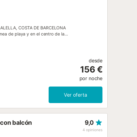
CALELLA, COSTA DE BARCELONA
nea de playa y en el centro de la
ortivos, culturales y familiares,
s de nuestro país. Calella se
ciudades con mucho encanto en las
ta a tan solo unos 800 metros del
desde
 mayor comodidad. El tren turístico de
156 €
 agradable por sus calles. También
ona, Costa Brava y la ciudad de
por noche
 y vistas al mar, a la playa y al
e distribuye de la siguiente manera: -
Ver oferta
camas individuales . dormitorio 3: 1
or con aire acondicionado -
 buena comunicación por carretera, ...
 con balcón
9,0
4
opiniones