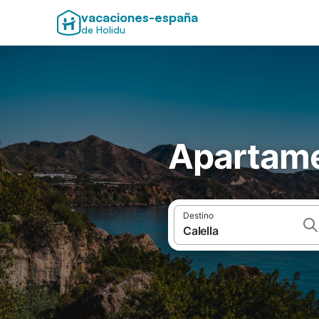
vacaciones-españa
de Holidu
Apartame
Destino