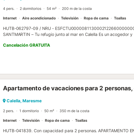
4 pers.
2 dormitorios
54 m²
200 m de la costa
Internet
Aire acondicionado
Televisión
Ropa de cama
Toallas
HUTB-062797-09 / NRU - ESFCTU00000811300021226600000
SANTMARTIN – Tu refugio junto al mar en Calella Es un acogedor y
hasta 4 personas, situado en una primera planta sin ascensor. Cue
Cancelación GRATUITA
wifi y aire acondicionado en el salón. Cuenta con una cocina indep
dormitorios, un baño y un gran balcón con vistas al mar, perfecto para 
moderno, con suelos de parquet y decoración actual, crea un ambie
unas vacaciones perfectas. Uno de sus grandes atractivos es su ex
de la playa y muy cerca de la principal zona comercial y de restaur
gastronomía y el ambiente de Calella. Sin duda, una opción ideal p
comodidad, cercanía al mar y una estancia inolvidable en la Costa 
Apartamento de vacaciones para 2 personas,
encantadora localidad costera en la Costa del Maresme, en Barcelo
arena dorada, ambiente familiar y clima mediterráneo ideal para desc
la zona, con un paseo marítimo animado, zonas peatonales, tiendas,
Calella, Maresme
gustos. Cada año, en octubre, Calella se convierte en el escenario d
2 pers.
1 dormitorio
50 m²
350 m de la costa
emblemá...
Internet
Televisión
Ropa de cama
Toallas
HUTB-041839. Con capacidad para 2 personas. APARTAMENTO E