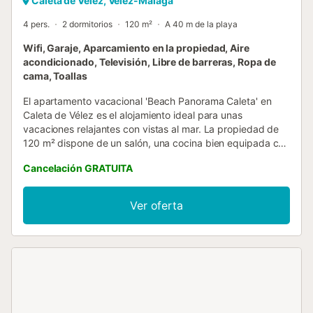
Caleta de Vélez, Vélez-Málaga
4 pers.
2 dormitorios
120 m²
A 40 m de la playa
Wifi, Garaje, Aparcamiento en la propiedad, Aire
acondicionado, Televisión, Libre de barreras, Ropa de
cama, Toallas
El apartamento vacacional 'Beach Panorama Caleta' en
Caleta de Vélez es el alojamiento ideal para unas
vacaciones relajantes con vistas al mar. La propiedad de
120 m² dispone de un salón, una cocina bien equipada con
lavavajillas, 2 dormitorios, 1 baño y un aseo adicional, con
Cancelación GRATUITA
capacidad para 4 personas. Entre las comodidades se
incluyen Wi-Fi de alta velocidad (apto para
videollamadas), aire acondicionado (en salón y dormitorio,
Ver oferta
también con función de calefacción), lavadora y TV.
Vuestra zona exterior privada cuenta con muebles de
jardín, una terraza abierta y un balcón. A pie o en coche,
encontraréis el restaurante más cercano a 2 m, la cafetería
a 161 m, el bar a 265 m y el supermercado a 261 m. La
playa, Playa de la Caleta de Vélez, está a 300 m. El
aeropuerto más cercano es el de Málaga - Costa del Sol, a
50 km. Hay aparcamiento subterráneo disponible sin coste