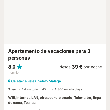
ideal para desayunar al aire libre o disfrutar del atardecer.
El apartamento se encuentra en tercera planta de un
edificio con ascensor, facilitando el acceso sin necesidad
de subir escaleras. Comodidades y servicios Para que tu
estancia sea cómoda y sin complicaciones, el apartamento
ofrece: Wifi gratuito de alta velocidad para mantenerte
conectado. Aire acondicionado frío/calor para confort en
cualqu...
Apartamento de vacaciones para 3
personas
8,0
39 €
desde
por noche
1
opinión
Caleta de Vélez, Vélez-Málaga
3 pers.
1 dormitorio
45 m²
A 300 m de la playa
Wifi, Internet, LAN, Aire acondicionado, Televisión, Ropa
de cama, Toallas