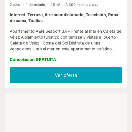
2 pers.
1 dormitorio
45 m²
A 300 m de la playa
Internet, Terraza, Aire acondicionado, Televisión, Ropa
de cama, Toallas
Apartamento A&N Seaport 3A – Frente al mar en Caleta de
Vélez Alojamiento turístico con terraza y vistas al puerto ·
Caleta de Vélez · Costa del Sol Disfruta de unas
vacaciones junto al mar en este apartamento turístico
situado frente al Puerto Deportivo de Caleta de Vélez, con
Cancelación GRATUITA
terraza privada y vistas panorámicas al puerto y al
Mediterráneo. Su ubicación privilegiada permite acceder
fácilmente a las playas cercanas y a una amplia oferta de
Ver oferta
servicios locales, restaurantes y cafeterías. Distribución y
equipamiento El apartamento está diseñado para ofrecer
comodidad y funcionalidad durante toda tu estancia:
Dormitorio independiente con cama de matrimonio.
Salón‑comedor con sofá cama, creando un espacio
versátil para relajarte tras un día de playa. Cocina abierta
completamente equipada con electrodomésticos y menaje
necesarios para preparar tus comidas. Baño completo con
ducha, equipado con secador de pelo y todo lo necesario.
Terraza privada con vistas al Puerto Deportivo y al mar,