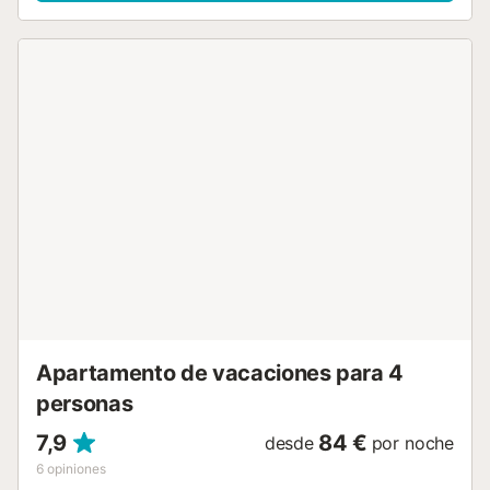
salón comedor con acceso a la maravillosa terraza con
vistas espectaculares al mar y al paseo marítimo, una
habitación con cama de matrimonio, una cocina tipo
americana y un baño privado con bañera. La cocina está
equipada con lo esencial para que disfrutes de tus días en
plenitud. Además, cuenta con aire acondicionado para tu
confort. ¡Sumérgete en la experiencia Puerto Blanco
reservando ahora tu apartamento vacacional en el corazón
de Caleta de Vélez!...
Apartamento de vacaciones para 4
personas
7,9
84 €
desde
por noche
6
opiniones