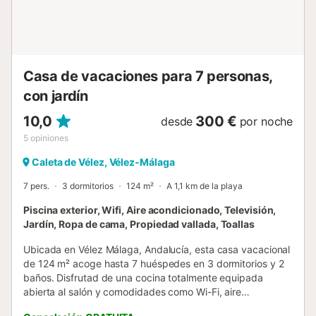
Málaga: 50,7km Hay aparcamiento gratuito en la calle. Se
admiten mascotas pequeñas. La ropa de cama y las
toallas están incluidas en el precio. El edificio dispone de
un ascensor. Hay una trona disponible bajo petición....
Casa de vacaciones para 7 personas,
con jardín
10,0
300 €
desde
por noche
5
opiniones
Caleta de Vélez, Vélez-Málaga
7 pers.
3 dormitorios
124 m²
A 1,1 km de la playa
Piscina exterior, Wifi, Aire acondicionado, Televisión,
Jardín, Ropa de cama, Propiedad vallada, Toallas
Ubicada en Vélez Málaga, Andalucía, esta casa vacacional
de 124 m² acoge hasta 7 huéspedes en 3 dormitorios y 2
baños. Disfrutad de una cocina totalmente equipada
abierta al salón y comodidades como Wi-Fi, aire
acondicionado en salón y dormitorios, televisión, vídeo