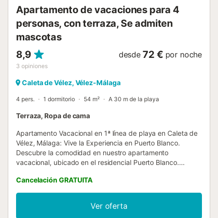
Apartamento de vacaciones para 4
personas, con terraza, Se admiten
mascotas
8,9
72 €
desde
por noche
3
opiniones
Caleta de Vélez, Vélez-Málaga
4 pers.
1 dormitorio
54 m²
A 30 m de la playa
Terraza, Ropa de cama
Apartamento Vacacional en 1ª línea de playa en Caleta de
Vélez, Málaga: Vive la Experiencia en Puerto Blanco.
Descubre la comodidad en nuestro apartamento
vacacional, ubicado en el residencial Puerto Blanco.
Situado en el corazón de Caleta de Vélez, estas
Cancelación GRATUITA
acogedoras instalaciones te ofrecen un refugio perfecto
para tu escapada. Accesible a través de ascensor, el
edificio asegura fácil acceso sin necesidad de subir
Ver oferta
escaleras hasta el ascensor. Este apartamento consta de