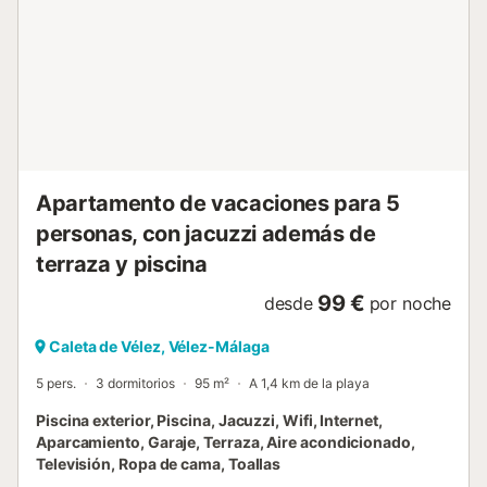
electrodomésticos y menaje Baño completo con ducha y
secador de pelo El alojamiento se encuentra en la segunda
planta de un edificio con ascensor, lo que facilita el
acceso. ❄️ Comodidades Para que tu estancia sea lo más
agradable posible, el apartamento dispone de: Wifi
gratuito de alta velocidad Aire acondicionado frío/calor
Televisión con canales por satélite Ropa de cama y toallas
incluidas Lavadora, ideal para estancias más largas
También ofrecemo...
Apartamento de vacaciones para 5
personas, con jacuzzi además de
terraza y piscina
99 €
desde
por noche
Caleta de Vélez, Vélez-Málaga
5 pers.
3 dormitorios
95 m²
A 1,4 km de la playa
Piscina exterior, Piscina, Jacuzzi, Wifi, Internet,
Aparcamiento, Garaje, Terraza, Aire acondicionado,
Televisión, Ropa de cama, Toallas