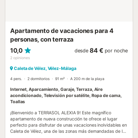
acondicionado 📺 Televisión con canales internacionales 🏢
Edificio con ascensor ✈️ Traslado al aeropuerto disponible
bajo petición (con sup...
Apartamento de vacaciones para 4
personas, con terraza
10,0
84 €
desde
por noche
2
opiniones
Caleta de Vélez, Vélez-Málaga
4 pers.
2 dormitorios
91 m²
A 200 m de la playa
Internet, Aparcamiento, Garaje, Terraza, Aire
acondicionado, Televisión por satélite, Ropa de cama,
Toallas
¡Bienvenido a TERRASOL ALEXIA 9! Este magnífico
apartamento de nueva construcción te ofrece el lugar
perfecto para disfrutar de unas vacaciones inolvidables en
Caleta de Vélez, una de las zonas más demandadas de la
Costa del Sol por su tranquilidad, cercanía al mar y