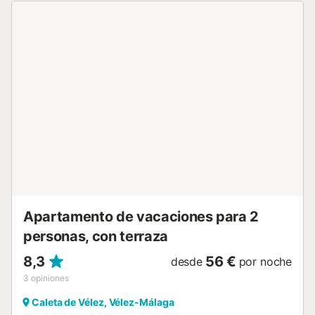
barbacoa. Además, hay una zona exterior comunitaria con
piscina (abierta de mediados de mayo a mediados de
septiembre), piscina infantil y ducha exterior, que podéis
utilizar. La vivienda está rodeada de un campo de golf. El
centro de Caleta de Vélez y Torre del Mar están a poca
distancia en coche y el transporte público se encuentra a
poca distancia a pie. Tenéis una plaza de aparcamiento
disponible en garaje; también hay aparcamiento gratuito
en la calle. Se admiten familias con niños. No se permiten
mascotas. Por favor, evitad ruidos innecesarios y respetad
a los vecinos. No se permiten visitas externas no incluidas
en la reserva. El interior es libre de barreras y el edificio
dispone de ascensor. Hay toallas de playa y piscina
disponibles. Tened en cuenta que durante vuestra
estancia...
Apartamento de vacaciones para 2
personas, con terraza
8,3
56 €
desde
por noche
3
opiniones
Caleta de Vélez, Vélez-Málaga