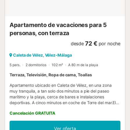
Conexión Wi-Fi gratuita de alta velocidad. Cocina
equipada con electrodomésticos modernos. Ropa de cama
y toallas de calidad superior incluidas....
Apartamento de vacaciones para 5
personas, con terraza
72 €
desde
por noche
Caleta de Vélez, Vélez-Málaga
5 pers.
2 dormitorios
102 m²
A 80 m de la playa
Terraza, Televisión, Ropa de cama, Toallas
Apartamento ubicado en Caleta de Vélez, en una zona
muy tranquila, a tan solo dos minutos a pie del paseo
marítimo y la playa, cerca de bares e instalaciones
deportivas. A cinco minutos en coche de Torre del mar.El
apartamento consta de dos amplias habitaciones con
Cancelación GRATUITA
armarios empotrados, una cocina abierta completamente
equipada diáfana al salón -comedor, una gran terraza con
buenas vistas .Ideal para pasar unas cálidas vacaciones
Ver oferta