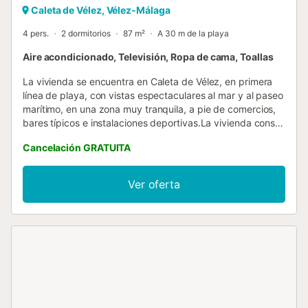
Caleta de Vélez, Vélez-Málaga
4 pers.
2 dormitorios
87 m²
A 30 m de la playa
Aire acondicionado, Televisión, Ropa de cama, Toallas
La vivienda se encuentra en Caleta de Vélez, en primera
línea de playa, con vistas espectaculares al mar y al paseo
marítimo, en una zona muy tranquila, a pie de comercios,
bares típicos e instalaciones deportivas.La vivienda consta
de dos amplias habitaciones con armarios empotrados,
Cancelación GRATUITA
una cocina independiente totalmente equipada, un salón-
comedor con vistas a la terraza con ventanales
panorámicos, un mobiliario confortable.Ideal para pasar
Ver oferta
unas cálidas vacaciones cerca del mar y en familia....