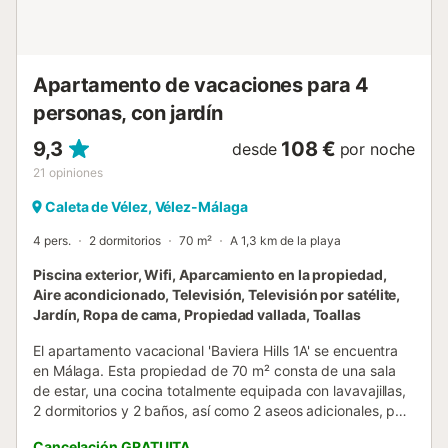
tostadora y menaje completo. Lavadora, secadora y
equipo de planchado están en el lavadero independiente.
El balcón orientado al oeste invita a relajaros en las dos
tumbonas, perfecto para disfrutar del sol por la mañana y
Apartamento de vacaciones para 4
de atardeceres espectaculares. La...
personas, con jardín
9,3
108 €
desde
por noche
21
opiniones
Caleta de Vélez, Vélez-Málaga
4 pers.
2 dormitorios
70 m²
A 1,3 km de la playa
Piscina exterior, Wifi, Aparcamiento en la propiedad,
Aire acondicionado, Televisión, Televisión por satélite,
Jardín, Ropa de cama, Propiedad vallada, Toallas
El apartamento vacacional 'Baviera Hills 1A' se encuentra
en Málaga. Esta propiedad de 70 m² consta de una sala
de estar, una cocina totalmente equipada con lavavajillas,
2 dormitorios y 2 baños, así como 2 aseos adicionales, por
lo que puede alojar a 4 personas. Los servicios adicionales
Cancelación GRATUITA