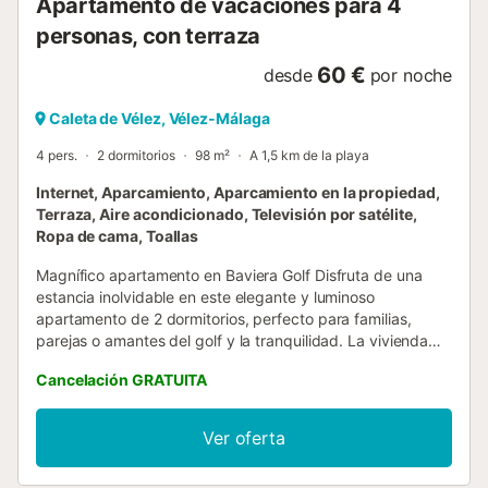
Apartamento de vacaciones para 4
personas, con terraza
60 €
desde
por noche
Caleta de Vélez, Vélez-Málaga
4 pers.
2 dormitorios
98 m²
A 1,5 km de la playa
Internet, Aparcamiento, Aparcamiento en la propiedad,
Terraza, Aire acondicionado, Televisión por satélite,
Ropa de cama, Toallas
Magnífico apartamento en Baviera Golf Disfruta de una
estancia inolvidable en este elegante y luminoso
apartamento de 2 dormitorios, perfecto para familias,
parejas o amantes del golf y la tranquilidad. La vivienda
cuenta con dos amplios dormitorios con armarios
Cancelación GRATUITA
empotrados y aire acondicionado, pensados para
garantizar el máximo confort. Dispone además de dos
baños completos, uno de ellos en suite: uno equipado con
Ver oferta
bañera y el otro con ducha. El salón-comedor, espacioso y
muy luminoso, también dispone de aire acondicionado y