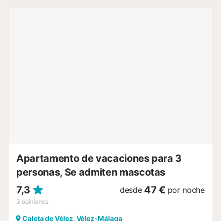
acceso directo a una fantástica terraza donde podrás
relajarte disfrutando de unas maravillosas vistas al mar y al
recinto de Baviera Golf. La cocina está totalmente
equipada con todo lo necesario para una estancia cómoda
y práctica. El apartamento incluye plaza de aparcamiento
privada y acceso a una cuidada urbanización con piscina
y jardines comunitarios, ideales para descansar y disfrutar
del clima de la Costa del Sol. Una opción perfecta para
quienes buscan comodidad, tranquilidad y unas vistas
privilegiadas en un entorno exclusivo....
Apartamento de vacaciones para 3
personas, Se admiten mascotas
7,3
47 €
desde
por noche
3
opiniones
Caleta de Vélez, Vélez-Málaga