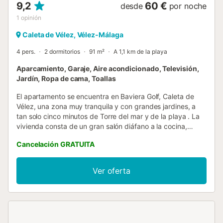
9,2
60 €
desde
por noche
1
opinión
Caleta de Vélez, Vélez-Málaga
4 pers.
2 dormitorios
91 m²
A 1,1 km de la playa
Aparcamiento, Garaje, Aire acondicionado, Televisión,
Jardín, Ropa de cama, Toallas
El apartamento se encuentra en Baviera Golf, Caleta de
Vélez, una zona muy tranquila y con grandes jardines, a
tan solo cinco minutos de Torre del mar y de la playa . La
vivienda consta de un gran salón diáfano a la cocina,
totalmente equipada, dos amplias habitaciones con
Cancelación GRATUITA
armarios empotrados y salida a la gran terraza, un
espacioso baño y un aseo. Sin duda la mejor manera para
pasar unas cálidas vacaciones en familia ....
Ver oferta