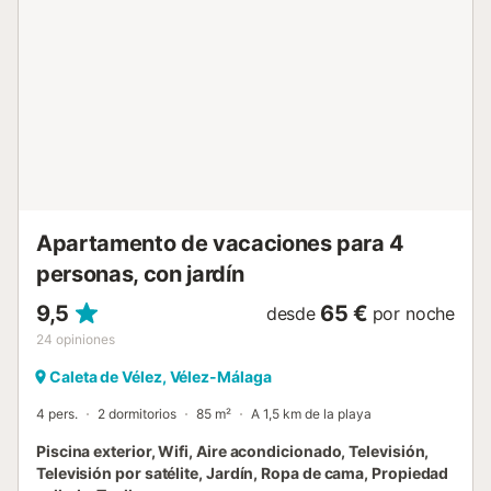
adicional. No se permiten mascotas, fiestas ni ruidos
fuertes. Si se requiere limpieza extra, el importe se
descontará de la fianza. El edificio dispone de ascensor....
Apartamento de vacaciones para 4
personas, con jardín
9,5
65 €
desde
por noche
24
opiniones
Caleta de Vélez, Vélez-Málaga
4 pers.
2 dormitorios
85 m²
A 1,5 km de la playa
Piscina exterior, Wifi, Aire acondicionado, Televisión,
Televisión por satélite, Jardín, Ropa de cama, Propiedad