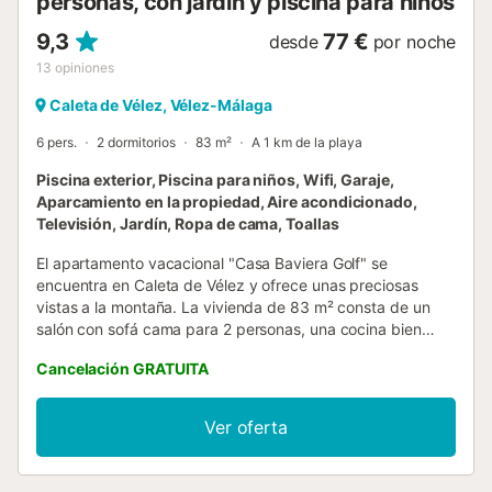
personas, con jardín y piscina para niños
9,3
77 €
desde
por noche
13
opiniones
Caleta de Vélez, Vélez-Málaga
6 pers.
2 dormitorios
83 m²
A 1 km de la playa
Piscina exterior, Piscina para niños, Wifi, Garaje,
Aparcamiento en la propiedad, Aire acondicionado,
Televisión, Jardín, Ropa de cama, Toallas
El apartamento vacacional "Casa Baviera Golf" se
encuentra en Caleta de Vélez y ofrece unas preciosas
vistas a la montaña. La vivienda de 83 m² consta de un
salón con sofá cama para 2 personas, una cocina bien
equipada con lavavajillas, 2 dormitorios y 2 baños, y tiene
Cancelación GRATUITA
capacidad para un máximo de 6 personas. Entre las
comodidades adicionales se incluyen Wi-Fi, smart TV con
servicios de streaming, aire acondicionado en el salón,
Ver oferta
calefacción y lavadora. Bajo petición y con coste adicional,
podéis disponer de cuna y trona. El alojamiento cuenta con
un espacio exterior privado con terraza abierta y