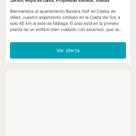
Jardín, Ropa de cama, Propiedad vallada, Toallas
Bienvenidos al apartamento Baviera Golf en Caleta de
Vélez, vuestro alojamiento cómodo en la Costa del Sol, a
solo 45 km al este de Málaga. El piso está en la primera
planta de un edificio bien cuidado con ascensor, que os
lleva directamente desde la plaza de garaje privada hasta
la puerta. Desde el balcón parcialmente cubierto
disfrutaréis de unas vistas preciosas a los jardines y al mar,
Ver oferta
así como a Torre del Mar. El luminoso recibidor conduce al
salón, que cuenta con una acogedora zona de estar,
Smart TV y un elegante comedor para cuatro personas.
Desde aquí también se accede al balcón, ideal para
desayunos al aire libre o veladas relajadas. Ambos
dormitorios tienen camas dobles. El dormitorio principal
dispone de aire acondicionado y el segundo de ventilador.
Los dos cuentan con grandes armarios empotrados con
mucho espacio de almacenaje; uno de ellos ofrece acceso
directo al balcón. Hay dos baños modernos: uno con
ducha a ras de suelo y otro con bañera-ducha,
proporcionando comodidad y privacidad. La cocina está
totalmente equipada con frigorífico grande, lavavajillas,
horno, vitrocerámica, microondas, cafetera, hervidor,