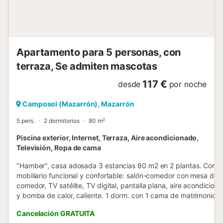
integrada, las comidas al aire libre se convierten en un
verdadero placer bajo el sol español. Ubicación perfecta
para diversas actividades A tan solo 15 km, las impresio...
Apartamento para 5 personas, con
terraza, Se admiten mascotas
117 €
desde
por noche
Camposol (Mazarrón), Mazarrón
5 pers.
2 dormitorios
80 m²
Piscina exterior, Internet, Terraza, Aire acondicionado,
Televisión, Ropa de cama
"Hamber", casa adosada 3 estancias 80 m2 en 2 plantas. Con
mobiliario funcional y confortable: salón-comedor con mesa de
comedor, TV satélite, TV digital, pantalla plana, aire acondicion
y bomba de calor, caliente. 1 dorm. con 1 cama de matrimonio (
cm, 190 cm de longitud). 1 dorm. con 1 cama (90 cm, 190 cm d
Cancelación GRATUITA
longitud), 1 cama de matrimonio (140 cm, 190 cm de longitud).