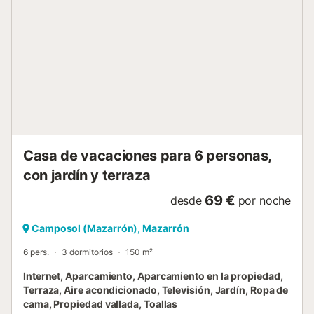
supervisadas y no molesten a los vecinos. Le
recomendamos que traiga su propia cama para mascotas
y limpie después de ellas. ¿Puedo llevar niños y bebés?
Absolutamente. Los niños y bebés son bienvenidos. Hay
una cuna de viaje disponible; por favor, confirme al hacer
la reserva si la necesita. ¿Se permite fumar dentro de la
propiedad? No, fumar está estrictamente prohibido dentro
de la villa. Puede fumar en el exterior, en el jardín o en el
patio, pero por favor, ...
Casa de vacaciones para 6 personas,
con jardín y terraza
69 €
desde
por noche
Camposol (Mazarrón), Mazarrón
6 pers.
3 dormitorios
150 m²
Internet, Aparcamiento, Aparcamiento en la propiedad,
Terraza, Aire acondicionado, Televisión, Jardín, Ropa de
cama, Propiedad vallada, Toallas