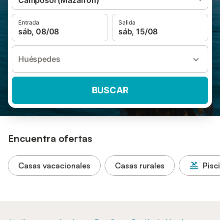
Camposol (Mazarrón)
Entrada
Salida
sáb, 08/08
sáb, 15/08
Huéspedes
BUSCAR
Encuentra ofertas
Casas vacacionales
Casas rurales
Pisc