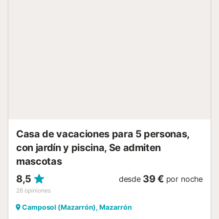
amueblados, modernos y elegantes, equipados con todas
las comodidades. También hay aire acondicionado y
mosquiteras en todas partes. En el exterior, podrá disfrutar
de una gran piscina privada iluminada (10x5m), rodeada
por una amplia zona de estar y una terraza cubierta con
cómodos asientos y una zona de comedor. Una ducha
exterior es práctica junto a la piscina. La gran terraza para
tomar el sol está equipada con suficientes muebles de
jardín para relajarse. Una espaciosa y maravillosamente
cálida terraza en la azotea con una hermosa vista junto al
tercer dormitorio es ideal para los amantes del sol. En la
parte delantera, hay un encantador rincón para el aperitivo
donde podrá disfrutar del...
Casa de vacaciones para 5 personas,
con jardín y piscina, Se admiten
mascotas
8,5
39 €
desde
por noche
26
opiniones
Camposol (Mazarrón), Mazarrón