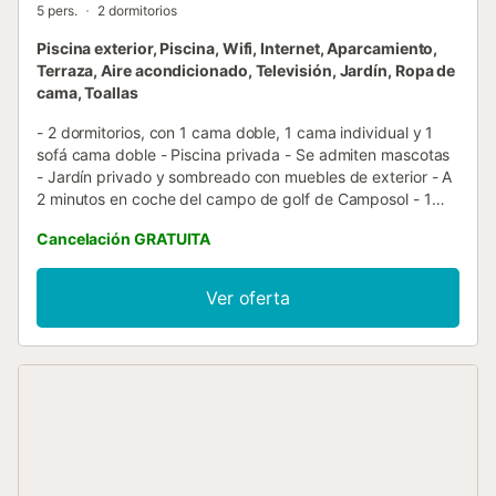
5 pers.
2 dormitorios
Piscina exterior, Piscina, Wifi, Internet, Aparcamiento,
Terraza, Aire acondicionado, Televisión, Jardín, Ropa de
cama, Toallas
- 2 dormitorios, con 1 cama doble, 1 cama individual y 1
sofá cama doble - Piscina privada - Se admiten mascotas
- Jardín privado y sombreado con muebles de exterior - A
2 minutos en coche del campo de golf de Camposol - 1
baño con ducha sobre bañera - Aire acondicionado en
Cancelación GRATUITA
toda la casa - Aparcamiento gratuito en el recinto -
Mosquiteras en todas las ventanas y puertas - Cocina
totalmente equipada - Ropa de cama, toallas y artículos
Ver oferta
de aseo básicos incluidos Atracciones: - Campo de golf de
Camposol (a 2 minutos en coche) - Mercado de los jueves
de Camposol (a 5 minutos en coche) - Puerto de Mazarrón
(a 20 minutos en coche) - Parque Natural de Sierra Espuña
(a 50 minutos en coche) Preguntas frecuentes: ¿A qué
hora es el check-in y el check-out? Check-in: A partir de
las 15:00 (3 PM) Check-out: Antes de las 10:00 AM ¿Se
admiten mascotas en la propiedad? ¡Sí! Las mascotas son
bienvenidas. Por favor, asegúrese de que estén