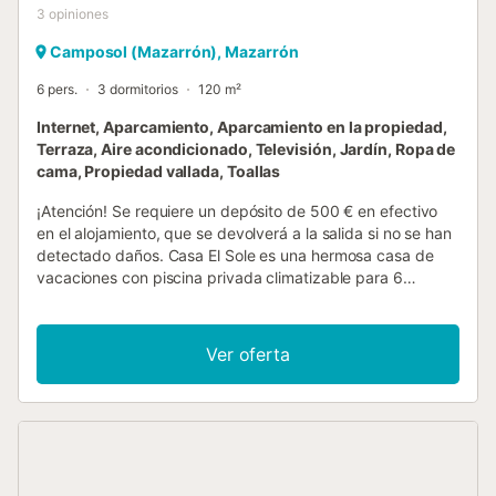
3
opiniones
Camposol (Mazarrón), Mazarrón
6 pers.
3 dormitorios
120 m²
Internet, Aparcamiento, Aparcamiento en la propiedad,
Terraza, Aire acondicionado, Televisión, Jardín, Ropa de
cama, Propiedad vallada, Toallas
¡Atención! Se requiere un depósito de 500 € en efectivo
en el alojamiento, que se devolverá a la salida si no se han
detectado daños. Casa El Sole es una hermosa casa de
vacaciones con piscina privada climatizable para 6
personas en Camposol (Murcia, Costa Blanca). Esta casa
de vacaciones se encuentra en un tranquilo barrio español
y combina el encanto de la arquitectura tradicional
Ver oferta
española con un interior moderno. El interior incluye un
acogedor salón y una cocina moderna equipada con
electrodomésticos de última generación. La casa de
vacaciones también cuenta con tres dormitorios, todos
equipados con camas cómodas y colchones nuevos para
un buen descanso nocturno. Además, hay tres baños