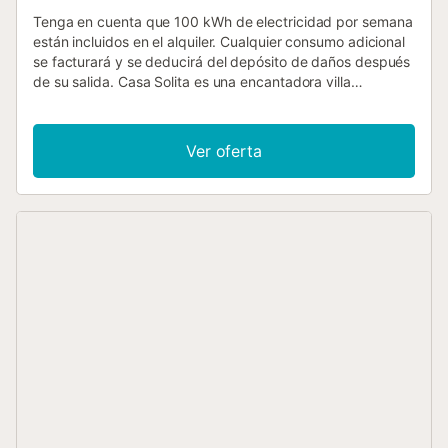
Tenga en cuenta que 100 kWh de electricidad por semana
están incluidos en el alquiler. Cualquier consumo adicional
se facturará y se deducirá del depósito de daños después
de su salida. Casa Solita es una encantadora villa
independiente ubicada en la tranquila urbanización
Camposol, en la soleada Costa Cálida. Disfrute de
impresionantes vistas y la máxima relajación en este oasis
Ver oferta
de tranquilidad. Gracias a los flexibles días de entrada y
salida, puede adaptar su estancia a sus planes de viaje.
Interior: Fresco y confortable para los días cálidos Esta
moderna villa ofrece el máximo confort con tres
dormitorios y dos baños en suite. Todas las habitaciones
están equipadas con aire acondicionado (frío y calor), y
dos dormitorios también disponen de ventiladores de
techo para una refrigeración adicional. El acogedor salón y
la cocina totalmente equipada la convierten en el hogar
perfecto lejos del hogar para familias y amigos. Exterior:
Sumérjase en su piscina privada Relájese en la espaciosa
zona exterior, dese un refrescante baño en su piscina
privada (4 x 8 m, 2 m de profundidad) o disfrute de largas
noches de verano en la terraza cubierta. El amplio jardín
cerrado es ideal para familias. Además, con la barbacoa