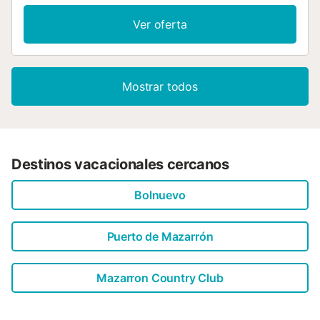
Cocina abierta (horno, lavavajillas, 4 placas de vitrocerámica,
tostadora, microondas, congelador, cafetera eléctrica, Cápsulas
Ver oferta
café (Nespresso) extra) con barra americana. Baño/WC. Aire
caliente. Terraza. Muebles de terraza. El alojamiento dispone de
lavadora, plancha, secador de pelo. Internet (Wifi, gratis). Permi
máximo 1 mascota / perro. VV.MU.7999-1 // Reg. Nr.:
Mostrar todos
ESFCTU0000300280005991960000000000000000VV.MU.79
16...
Destinos vacacionales cercanos
Bolnuevo
Puerto de Mazarrón
Mazarron Country Club