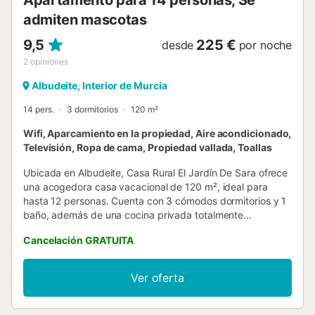
Apartamento para 14 personas, Se
admiten mascotas
9,5
225 €
desde
por noche
2
opiniones
Albudeite, Interior de Murcia
14 pers.
3 dormitorios
120 m²
Wifi, Aparcamiento en la propiedad, Aire acondicionado,
Televisión, Ropa de cama, Propiedad vallada, Toallas
Ubicada en Albudeite, Casa Rural El Jardín De Sara ofrece
una acogedora casa vacacional de 120 m², ideal para
hasta 12 personas. Cuenta con 3 cómodos dormitorios y 1
baño, además de una cocina privada totalmente
equipada. La propiedad dispone de vistas a la montaña y
Cancelación GRATUITA
comodidades esenciales como aire acondicionado, Wi-Fi,
TV y lavadora. Para familias con niños pequeños, hay cuna
disponible. Disfruta de una terraza privada sin cubrir para
Ver oferta
relajarte y contemplar el paisaje montañoso. También
encontrarás una barbacoa privada para cenas al aire libre
inolvidables. El aparcamiento está disponible con plazas