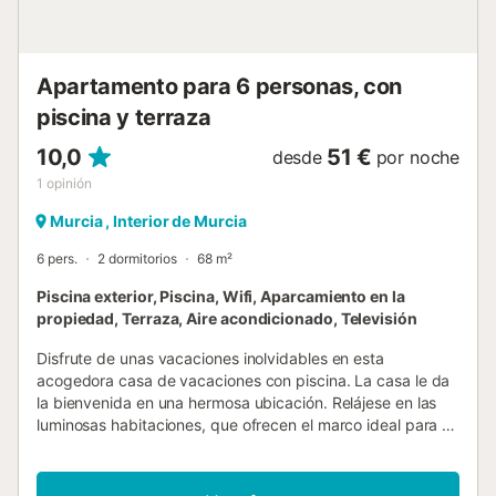
Varios grandes supermercados (incluyendo Dia, Lidl, Aldi,
Carrefour), tiendas y centros de entretenimiento se
pueden encontrar en el cercano pueblo de 'Los Alcazares'
Apartamento para 6 personas, con
a unos 15 minutos en coche. Por supuesto, hay muchos
lugares de inte...
piscina y terraza
10,0
51 €
desde
por noche
1
opinión
Murcia , Interior de Murcia
6 pers.
2 dormitorios
68 m²
Piscina exterior, Piscina, Wifi, Aparcamiento en la
propiedad, Terraza, Aire acondicionado, Televisión
Disfrute de unas vacaciones inolvidables en esta
acogedora casa de vacaciones con piscina. La casa le da
la bienvenida en una hermosa ubicación. Relájese en las
luminosas habitaciones, que ofrecen el marco ideal para su
descanso vacacional con un mobiliario moderno y de buen
gusto. Por la noche, póngase cómodo en el sofá, repase
las experiencias del día y charle hasta altas horas de la