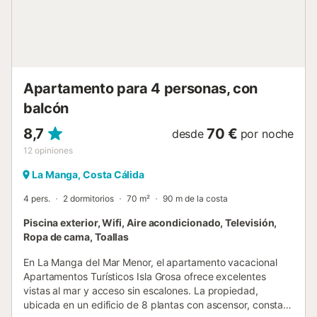
Hay aparcamiento gratuito en la propiedad. No se
permiten fiestas. Limpieza adicional disponible por un
suplemento. Se admiten mascotas bajo petición, excepto
en temporada alta. ¡Os damos la bienvenida para vuestra
estancia de invierno o vacaciones de verano en Villa...
Apartamento para 4 personas, con
balcón
8,7
70 €
desde
por noche
12
opiniones
La Manga, Costa Cálida
4 pers.
2 dormitorios
70 m²
90 m de la costa
Piscina exterior, Wifi, Aire acondicionado, Televisión,
Ropa de cama, Toallas
En La Manga del Mar Menor, el apartamento vacacional
Apartamentos Turísticos Isla Grosa ofrece excelentes
vistas al mar y acceso sin escalones. La propiedad,
ubicada en un edificio de 8 plantas con ascensor, consta