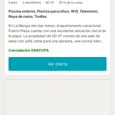
5 pers.
2 dormitorios
60 m²
50 m de la costa
Piscina exterior, Piscina para niños, Wifi, Televisión,
Ropa de cama, Toallas
En La Manga del mar menor, el apartamento vacacional
Puerto Playa cuenta con una excelente ubicación cerca de
la playa. La propiedad de 60 m² consta de una sala de
estar con sofá cama para una persona, una cocina bien
equipada, 2 dormitorios y 1 baño, por lo que puede alojar a
Cancelación GRATUITA
5 personas. Los servicios adicionales incluyen Wi-Fi de alta
velocidad (apto para videollamadas), televisión y lavadora.
También hay disponible una cuna. Calefactores
Ver oferta
disponibles bajo petición. Este establecimiento dispone de
una zona exterior privada con terraza y balcón. Los
huéspedes también tienen acceso a un espacio exterior
compartido que incluye piscina (abierta del 15 de junio al
15 de septiembre), piscina infantil y ducha exterior. La
propiedad está ubicada en la playa, a poca distancia a pie
de los medios de transporte público y a 15 minutos a pie
de una pista de tenis. Hay aparcamiento gratuito en la
calle. Se admite un animal de compañía. No se permite
fumar ni celebrar eventos. Este inmueble no dispone de