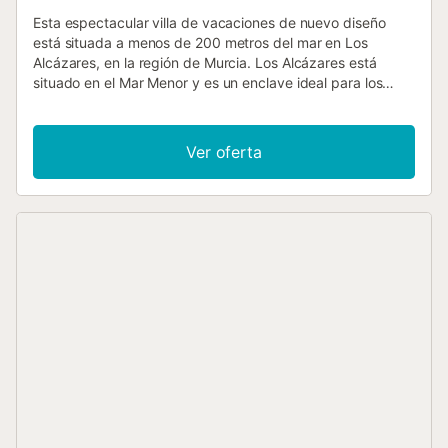
Esta espectacular villa de vacaciones de nuevo diseño
está situada a menos de 200 metros del mar en Los
Alcázares, en la región de Murcia. Los Alcázares está
situado en el Mar Menor y es un enclave ideal para los
amantes de los deportes náuticos con sus siete kilómetros
de playa. Esta vivienda ha sido construida con materiales
de alta calidad con un interior elegante e innovador acorde
Ver oferta
con las últimas tendencias, en el que la luz juega un papel
protagonista. La casa cuenta con 3 amplios y luminosos
dormitorios con televisores inteligentes, grandes armarios
y zonas de descanso para el máximo confort, 2 cuartos de
baño con duchas de fácil acceso y un moderno salón en
tonos suaves que invita a relajarse en el sofá. Una cocina
totalmente equipada completa las cómodas instalaciones.
En el exterior, hay una terraza soleada donde podrá pasar
veladas sociables con su familia y amigos, preparar
deliciosas comidas a la parrilla o simplemente tomar el sol
junto a la hermosa piscina privada. El servicio de
mantenimiento de la piscina todos los jueves por la
mañana está incluido en el precio y revisa y limpia el agua.
Un lugar ideal para disfrutar de sus días de descanso.
Debido a su proximidad al mar, ofrece una gran variedad