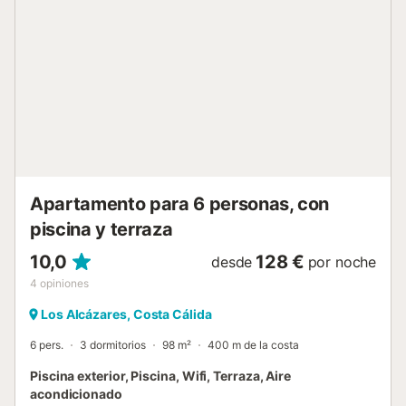
de transporte público y a 15 minutos a pie de una pista de
tenis. Hay aparcamiento disponible en un garaje. Se
permite una mascota. No se permite fumar ni celebrar
eventos. Este inmueble no dispone de aire acondicionado.
La propiedad no tiene escalones. El edificio dispone de
ascensor....
Apartamento para 6 personas, con
piscina y terraza
10,0
128 €
desde
por noche
4
opiniones
Los Alcázares, Costa Cálida
6 pers.
3 dormitorios
98 m²
400 m de la costa
Piscina exterior, Piscina, Wifi, Terraza, Aire
acondicionado