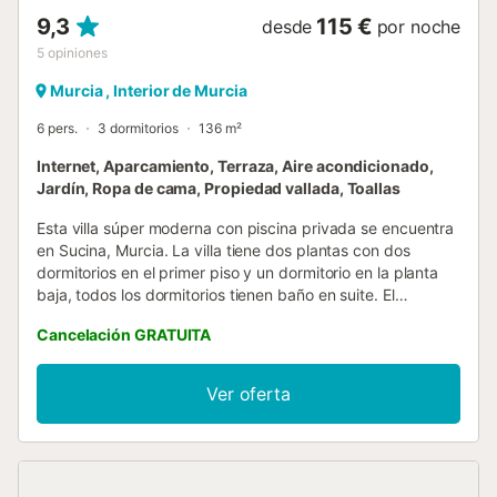
9,3
115 €
desde
por noche
5
opiniones
Murcia , Interior de Murcia
6 pers.
3 dormitorios
136 m²
Internet, Aparcamiento, Terraza, Aire acondicionado,
Jardín, Ropa de cama, Propiedad vallada, Toallas
Esta villa súper moderna con piscina privada se encuentra
en Sucina, Murcia. La villa tiene dos plantas con dos
dormitorios en el primer piso y un dormitorio en la planta
baja, todos los dormitorios tienen baño en suite. El
dormitorio principal de arriba tiene una gran terraza con
Cancelación GRATUITA
asientos exteriores y vistas a la piscina y a las montañas.
En la planta baja, hay una gran sala de estar, comedor y
cocina de planta abierta con puertas de patio a dos lados
Ver oferta
que dan a la terraza y al área de la piscina. Una de las
grandes características de esta villa es el espacio exterior,
que cuenta con una gran piscina exterior de agua salada
con chorros en un extremo. La piscina también se puede
climatizar durante los meses de invierno por una tarifa