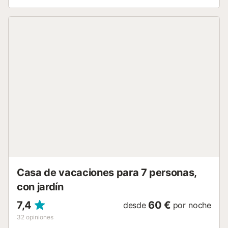
estancias prolongadas, incluyendo dormitorios con aire
acondicionado, baños privados en cada dormitorio, wifi y
amplios espacios al aire libre que rápidamente se
convierten en el centro de las vacaciones. La piscina y la
terraza que la rodea hacen que sea fácil pasar tardes
enteras al aire libre sin sentir la necesidad de salir, mientras
que la barbacoa y la zona de comedor exterior resultan
especialmente agradables al regresar de la costa. Se
puede llegar a las playas de la Costa Cálida en unos 15
minutos en coche, y los supermercados y restaurantes de
El Algar están lo suficientemente cerca como para hacer la
compra por la tarde sin problemas. Mar Menor se
encuentra a unos 15 minutos y es uno de los mejores
lugares de la región para practicar vela en aguas
tranquilas, paddle surf y disfrutar de días de playa en
familia. La Playa de Calblanque, a unos 24 minutos de la
villa, ofrec...
Casa de vacaciones para 7 personas,
con jardín
7,4
60 €
desde
por noche
32
opiniones