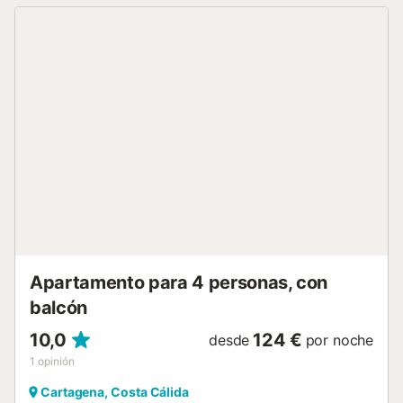
compartidas en la propiedad y opciones adicionales en la
calle. Se admiten mascotas durante la estancia. No se
permite música alta después de medianoche. Las familias
apreciarán la zona de juegos compartida donde los niños
pueden jugar con seguridad....
Apartamento para 4 personas, con
balcón
10,0
124 €
desde
por noche
1
opinión
Cartagena, Costa Cálida