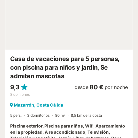
barbacoa Orientación sur Amplia zona de estar de planta
abierta Cocina Acceso directo a la piscina desde las 3
habitaciones Cerraduras inteligentes (no se requieren
llaves) Wifi rápido gratuito Smart TV La propiedad se
encuentra a 1 km de Sucina, a 1 km del restaurante La
Mario, a 1 km del restaurante Taj Classic, a 1 km del
restaur...
Casa de vacaciones para 5 personas,
con piscina para niños y jardín, Se
admiten mascotas
9,3
80 €
desde
por noche
8
opiniones
Mazarrón, Costa Cálida
5 pers.
3 dormitorios
80 m²
8,5 km de la costa
Piscina exterior, Piscina para niños, Wifi, Aparcamiento
en la propiedad, Aire acondicionado, Televisión,