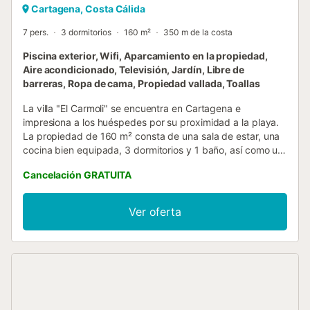
Cartagena, Costa Cálida
7 pers.
3 dormitorios
160 m²
350 m de la costa
Piscina exterior, Wifi, Aparcamiento en la propiedad,
Aire acondicionado, Televisión, Jardín, Libre de
barreras, Ropa de cama, Propiedad vallada, Toallas
La villa "El Carmoli" se encuentra en Cartagena e
impresiona a los huéspedes por su proximidad a la playa.
La propiedad de 160 m² consta de una sala de estar, una
cocina bien equipada, 3 dormitorios y 1 baño, así como un
aseo adicional y tiene capacidad para 8 personas. Los
Cancelación GRATUITA
servicios adicionales incluyen un espacio de trabajo
dedicado a la oficina en casa, televisión por cable, aire
acondicionado en el salón, ventilador y lavadora. También
Ver oferta
hay disponible una cuna. ¡Bienvenido a nuestro
impresionante alquiler de vacaciones! Esta propiedad
cuenta con una serie de servicios de lujo para su disfrute.
Entre en su propio oasis privado al aire libre, con piscina
climatizada y un hermoso jardín. Relájese y tome el sol en
una de las tres terrazas descubiertas, o encuentre sombra
en la terraza cubierta. También tiene a su disposición una