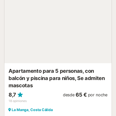
adicional. En el exterior, encontrará una gran terraza con
tumbonas y jardín, así como el área de cocina exterior con
barbacoa, nevera, fregadero, horno y placa de cocina.
Sucina es un pequeño pueblo a solo 20 minutos en coche
de las playas de la Costa Cálida y un excelente punto de
partida para disfrutar de los numerosos campos de golf de
la zona. El pueblo tiene todo lo que necesita, incluyendo
restaurantes, bares, bancos, gasolinera y centro médico.
Características principales Piscina privada de agua salada
Cocina exterior y barbacoa Amplia sala de estar de planta
abierta Cerraduras inteligentes (no se requieren llaves) Wifi
rápido gratuito Smart...
Apartamento para 5 personas, con
balcón y piscina para niños, Se admiten
mascotas
8,7
65 €
desde
por noche
18
opiniones
La Manga, Costa Cálida