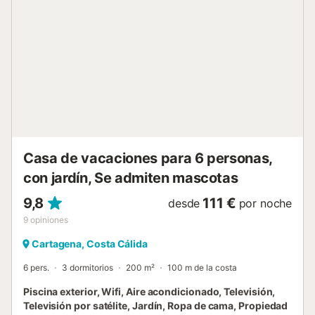
barbacoa, perfecta para disfrutar de comidas al aire libre.
Y después de un refrescante baño, enjuáguese en la
ducha exterior. La propiedad está ubicada en cerca de la
playa. Hay una plaza de aparcamiento disponible en la
propiedad y hay aparcamiento gratuito disponible en la
calle. Se admite un máximo de 5 mascotas (de pago). No
hay Wi-Fi disponible. La propiedad no dispone de
escalones en su acceso ni en su interior. Se proporcionan
toallas de playa/piscina. La propiedad cuenta con una
zona de aparcamiento para motos y bicicletas. Iluminación
de bajo c...
Casa de vacaciones para 6 personas,
con jardín, Se admiten mascotas
9,8
111 €
desde
por noche
9
opiniones
Cartagena, Costa Cálida
6 pers.
3 dormitorios
200 m²
100 m de la costa
Piscina exterior, Wifi, Aire acondicionado, Televisión,
Televisión por satélite, Jardín, Ropa de cama, Propiedad