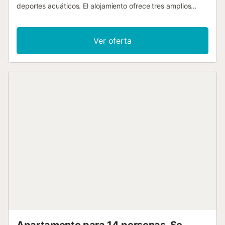
deportes acuáticos. El alojamiento ofrece tres amplios
dormitorios, uno de los cuales tiene acceso a una terraza
donde podrá disfrutar del desayuno al sol. El amplio y
moderno salón-comedor es ideal para disfrutar del tiempo
Ver oferta
juntos. En el exterior, hay una piscina para refrescarse, una
barbacoa y una gran mesa para comer al aire libre. En los
alrededores encontrará pueblos como Alcáceres o Cabo
de Palos, muy conocidos por sus especialidades
arroceras. El campo de golf Manga Club y el Parque
Natural de Calblanque también están cerca....