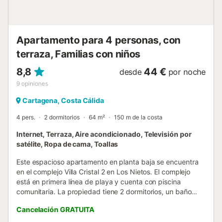
tercer dormitorio es ideal para los amantes del sol. En la
parte delantera, hay un encantador rincón para el aperitivo
donde podrá disfrutar del...
Apartamento para 4 personas, con
terraza, Familias con niños
8,8
44 €
desde
por noche
9
opiniones
Cartagena, Costa Cálida
4 pers.
2 dormitorios
64 m²
150 m de la costa
Internet, Terraza, Aire acondicionado, Televisión por
satélite, Ropa de cama, Toallas
Este espacioso apartamento en planta baja se encuentra
en el complejo Villa Cristal 2 en Los Nietos. El complejo
está en primera línea de playa y cuenta con piscina
comunitaria. La propiedad tiene 2 dormitorios, un baño
familiar, un aseo independiente, cocina totalmente
Cancelación GRATUITA
equipada y un gran patio con barbacoa. Hay internet
disponible y canales de televisión ingleses y españoles. La