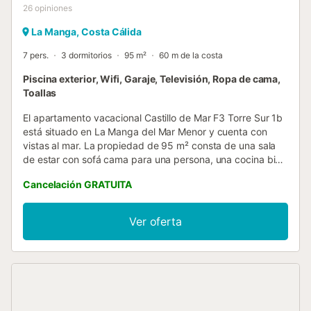
26
opiniones
La Manga, Costa Cálida
7 pers.
3 dormitorios
95 m²
60 m de la costa
Piscina exterior, Wifi, Garaje, Televisión, Ropa de cama,
Toallas
El apartamento vacacional Castillo de Mar F3 Torre Sur 1b
está situado en La Manga del Mar Menor y cuenta con
vistas al mar. La propiedad de 95 m² consta de una sala
de estar con sofá cama para una persona, una cocina bien
equipada, 3 dormitorios y 2 baños, por lo que puede alojar
Cancelación GRATUITA
a 7 personas. Los servicios adicionales incluyen Wi-Fi de
alta velocidad (apto para videollamadas), televisión y
lavadora. También hay disponible una cuna. Calefactores
Ver oferta
disponibles bajo petición. Este establecimiento cuenta con
una zona exterior privada con terraza descubierta y
balcón. Además, los huéspedes tienen acceso a una zona
exterior compartida con piscina (abierta del 15 de junio al
15 de septiembre) y ducha exterior. La propiedad está
ubicada en la playa, a poca distancia a pie de los medios