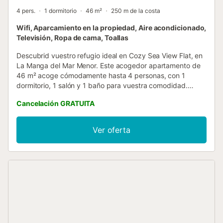
4 pers.
1 dormitorio
46 m²
250 m de la costa
Wifi, Aparcamiento en la propiedad, Aire acondicionado,
Televisión, Ropa de cama, Toallas
Descubrid vuestro refugio ideal en Cozy Sea View Flat, en
La Manga del Mar Menor. Este acogedor apartamento de
46 m² acoge cómodamente hasta 4 personas, con 1
dormitorio, 1 salón y 1 baño para vuestra comodidad.
Disfrutad de aire acondicionado, ventilador, televisión y
Cancelación GRATUITA
Wi-Fi para una estancia agradable. Desde el balcón
privado podréis contemplar hermosas vistas al mar. La
ubicación es perfecta, cerca de la playa para que podáis
Ver oferta
acceder fácilmente al mar y la arena. Si os apetece
manteneros activos durante las vacaciones, hay una pista
de tenis a solo 15 minutos a pie. El apartamento ofrece
aparcamiento compartido en el recinto para 1 vehículo.
Podéis traer 1 mascota con vosotros. Tened en cuenta que
no se permiten eventos en la propiedad....