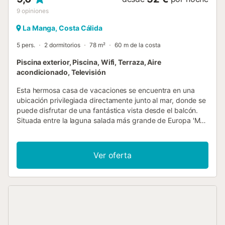
9
opiniones
La Manga, Costa Cálida
5 pers.
2 dormitorios
78 m²
60 m de la costa
Piscina exterior, Piscina, Wifi, Terraza, Aire
acondicionado, Televisión
Esta hermosa casa de vacaciones se encuentra en una
ubicación privilegiada directamente junto al mar, donde se
puede disfrutar de una fantástica vista desde el balcón.
Situada entre la laguna salada más grande de Europa 'Mar
Menor' y el Mar Mediterráneo, podrá disfrutar de los
beneficios de dos mares a la vez. Este mágico lugar ofrece
una amplia gama de instalaciones y actividades turísticas
Ver oferta
como buceo, golf, equitación, senderismo, compras,
cultura y mucho más. Las excursiones en velero desde el
puerto de Tomás Maestre son muy recomendables....