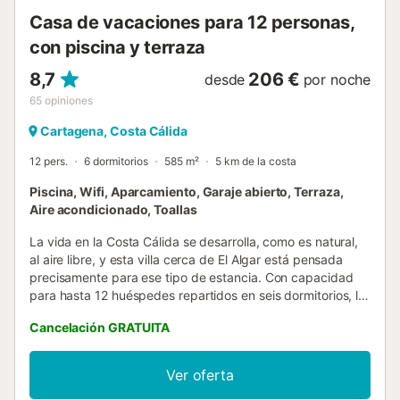
Casa de vacaciones para 12 personas,
con piscina y terraza
8,7
206 €
desde
por noche
65
opiniones
Cartagena, Costa Cálida
12 pers.
6 dormitorios
585 m²
5 km de la costa
Piscina, Wifi, Aparcamiento, Garaje abierto, Terraza,
Aire acondicionado, Toallas
La vida en la Costa Cálida se desarrolla, como es natural,
al aire libre, y esta villa cerca de El Algar está pensada
precisamente para ese tipo de estancia. Con capacidad
para hasta 12 huéspedes repartidos en seis dormitorios, la
casa resulta ideal para familias numerosas o grupos de
Cancelación GRATUITA
amigos que buscan días de playa, cenas al aire libre y
espacio suficiente para dejarse llevar por el ritmo pausado
de la vida mediterránea. La villa combina el carácter
Ver oferta
tradicional español con comodidades prácticas para