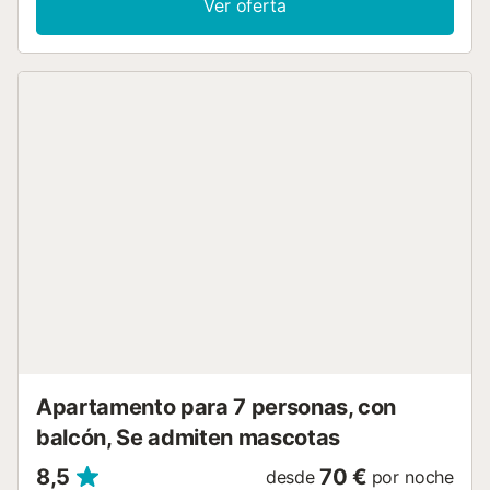
Ver oferta
noche. Tome el sol en el atractivo terreno, relájese en una
cómoda tumbona junto a la piscina. Nade unos largos y
termine el día con bebidas frías y buena comida en la
terraza. Aproveche la proximidad del campo de golf para
mejorar su hándicap. También puede llegar fácilmente a la
costa en coche desde aquí. Disfrute de maravillosos días
de playa con toda la familia. Disfrute de su estancia en
esta cómoda casa de vacaciones....
Apartamento para 7 personas, con
balcón, Se admiten mascotas
8,5
70 €
desde
por noche