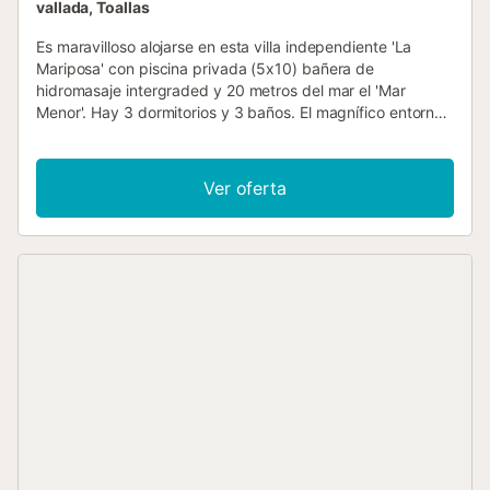
vallada, Toallas
Es maravilloso alojarse en esta villa independiente 'La
Mariposa' con piscina privada (5x10) bañera de
hidromasaje intergraded y 20 metros del mar el 'Mar
Menor'. Hay 3 dormitorios y 3 baños. El magnífico entorno
de esta villa le da la sensación de estar en el paraíso.
Palmeras ondulantes, vistas al mar, paz y espacio son las
palabras clave de este lugar especial. Esta villa con piscina
Ver oferta
privada y aire acondicionado se encuentra en la zona muy
bien cuidada de 'Estrella de Mar' en el pueblo de Los
Urrutias'. Está a sólo 20 metros de la playa del mar interior
'Mar Menor'. Usted puede sentarse aquí en la playa,
pasear por el agua, practicar diversos deportes acuáticos
o relajarse utilizando la piscina privada y la tranquilidad de
la propia villa. Disfrutar de descansar en la terraza,
despertarse por la mañana con el sol naciente con vistas al
mar, o tener un buen almuerzo en el restaurante
adyacente o en el restaurante del puerto deportivo
cercano. Todo es posible. A 20 minutos en coche se
encuentra La Manga, donde también puede ir a la playa
del Mar Mediterráneo. En 'Estrella de Mar' hay varios
restaurantes y hay un supermercado a 1,5 km de la casa.