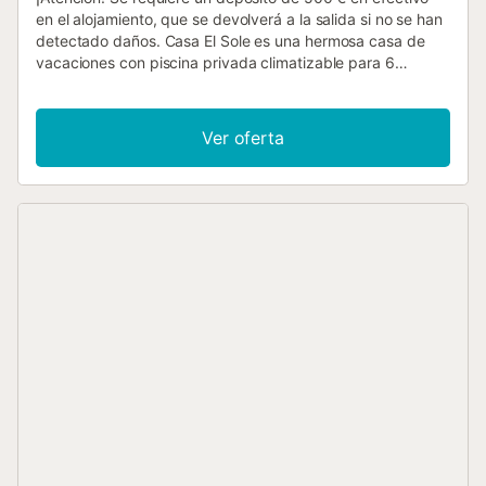
en el alojamiento, que se devolverá a la salida si no se han
detectado daños. Casa El Sole es una hermosa casa de
vacaciones con piscina privada climatizable para 6
personas en Camposol (Murcia, Costa Blanca). Esta casa
de vacaciones se encuentra en un tranquilo barrio español
y combina el encanto de la arquitectura tradicional
Ver oferta
española con un interior moderno. El interior incluye un
acogedor salón y una cocina moderna equipada con
electrodomésticos de última generación. La casa de
vacaciones también cuenta con tres dormitorios, todos
equipados con camas cómodas y colchones nuevos para
un buen descanso nocturno. Además, hay tres baños
amueblados, modernos y elegantes, equipados con todas
las comodidades. También hay aire acondicionado y
mosquiteras en todas partes. En el exterior, podrá disfrutar
de una gran piscina privada iluminada (10x5m), rodeada
por una amplia zona de estar y una terraza cubierta con
cómodos asientos y una zona de comedor. Una ducha
exterior es práctica junto a la piscina. La gran terraza para
tomar el sol está equipada con suficientes muebles de
jardín para relajarse. Una espaciosa y maravillosamente
cálida terraza en la azotea con una hermosa vista junto al