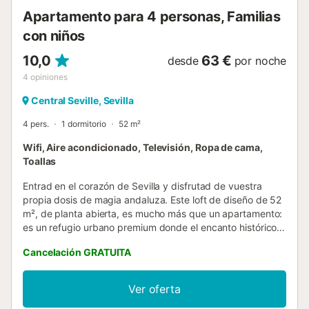
mascota, ideal para quiene...
Apartamento para 4 personas, Familias
con niños
10,0
63 €
desde
por noche
4
opiniones
Central Seville, Sevilla
4 pers.
1 dormitorio
52 m²
Wifi, Aire acondicionado, Televisión, Ropa de cama,
Toallas
Entrad en el corazón de Sevilla y disfrutad de vuestra
propia dosis de magia andaluza. Este loft de diseño de 52
m², de planta abierta, es mucho más que un apartamento:
es un refugio urbano premium donde el encanto histórico
se une al confort más avanzado, a pocos pasos de la
Cancelación GRATUITA
legendaria Alameda de Hércules. Tras recorrer callejuelas
y plazas soleadas, relajaos en el exclusivo diván de masaje
por zonas, con función de calor y mando a distancia.
Ver oferta
Después, disfrutad de la ducha de hidromasaje con