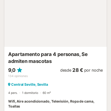
restaurantes, monumentos y lugares de interés, este
apartamento es perfecto para quienes desean explorar
Sevilla a pie, sin renunciar al confort y la calma de un
hogar acogedor. La reserva de cada alojamiento de
Genteel Home conlleva el ofrecimiento de experiencias o
actividades extras para mejorar su estancia, las cuales son
gestionadas por proveedores externos, que las pondrán
en su conocimiento a través de e-mail o Whats App,
pudiendo usted contratarlas o rechazarlas. Para más
información sobre la gestión de experiencias y actividades
extras de los alojamientos, vi...
Apartamento para 4 personas, Se
admiten mascotas
9,0
28 €
desde
por noche
134
opiniones
Central Seville, Sevilla
4 pers.
1 dormitorio
60 m²
Wifi, Aire acondicionado, Televisión, Ropa de cama,
Toallas