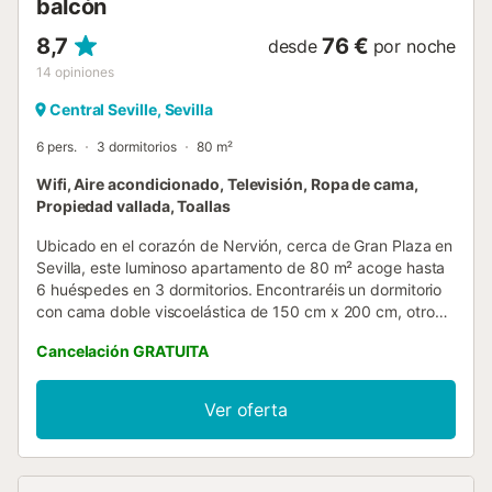
balcón
8,7
76 €
desde
por noche
14
opiniones
Central Seville, Sevilla
6 pers.
3 dormitorios
80 m²
Wifi, Aire acondicionado, Televisión, Ropa de cama,
Propiedad vallada, Toallas
Ubicado en el corazón de Nervión, cerca de Gran Plaza en
Sevilla, este luminoso apartamento de 80 m² acoge hasta
6 huéspedes en 3 dormitorios. Encontraréis un dormitorio
con cama doble viscoelástica de 150 cm x 200 cm, otro
con 2 camas individuales y otro con una cama individual
Cancelación GRATUITA
más cama nido. Todos los dormitorios disponen de armario
y el apartamento cuenta con cocina compartida
totalmente equipada con isla. Las comodidades incluyen
Ver oferta
Wi-Fi privado, TV con vídeo bajo demanda, lavadora,
secadora y espacio de trabajo dedicado. El apartamento
ofrece suelo de parquet, materiales y decoración de alta
calidad, y ventanas de doble acristalamiento en todas las