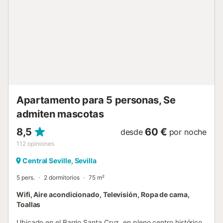
Apartamento para 5 personas, Se
admiten mascotas
8,5
60 €
desde
por noche
112
opiniones
Central Seville, Sevilla
5 pers.
2 dormitorios
75 m²
Wifi, Aire acondicionado, Televisión, Ropa de cama,
Toallas
Ubicado en el Barrio Santa Cruz, en pleno centro histórico