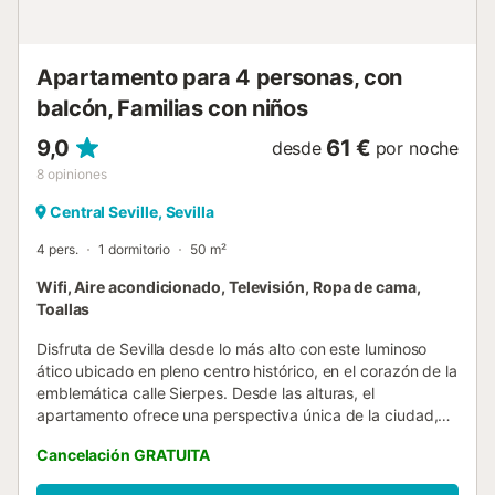
alojamiento de Genteel Home conlleva el ofrecimiento de
experiencias o actividades extras para mejorar s...
Apartamento para 4 personas, con
balcón, Familias con niños
9,0
61 €
desde
por noche
8
opiniones
Central Seville, Sevilla
4 pers.
1 dormitorio
50 m²
Wifi, Aire acondicionado, Televisión, Ropa de cama,
Toallas
Disfruta de Sevilla desde lo más alto con este luminoso
ático ubicado en pleno centro histórico, en el corazón de la
emblemática calle Sierpes. Desde las alturas, el
apartamento ofrece una perspectiva única de la ciudad,
con luz natural abundante, vistas sobre los tejados
Cancelación GRATUITA
andaluces y esa sensación de exclusividad que solo un
ático puede brindar. El apartamento dispone de una