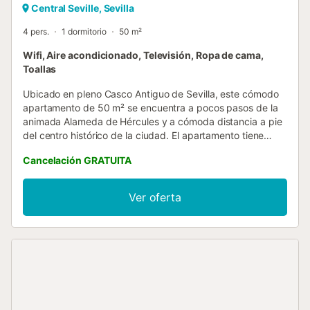
Central Seville, Sevilla
4 pers.
1 dormitorio
50 m²
Wifi, Aire acondicionado, Televisión, Ropa de cama,
Toallas
Ubicado en pleno Casco Antiguo de Sevilla, este cómodo
apartamento de 50 m² se encuentra a pocos pasos de la
animada Alameda de Hércules y a cómoda distancia a pie
del centro histórico de la ciudad. El apartamento tiene
capacidad para 4 personas y cuenta con un dormitorio
Cancelación GRATUITA
con 2 camas individuales, un salón con sofá cama para 2
personas, una cocina totalmente equipada (nevera,
microondas, cafetera, tostadora, hervidor y vitrocerámica)
Ver oferta
y un baño completo con ducha. Dispone también de un
balcón privado con vistas a la ciudad. Entre sus
comodidades encontrarás aire acondicionado, calefacción,
WiFi, TV con cable, plancha, secador de pelo, ropa de
cama, toallas, artículos de aseo y juegos de mesa. El
acceso al apartamento es autónomo. Hay aparcamiento
gratuito en la calle. Ten en cuenta que el apartamento se
encuentra en el tercer piso y el edificio no dispone de