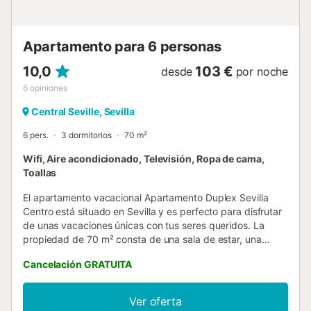
estación de tren disponible por un cargo adicional. Opción
de cuna y cama adicional disponibles bajo petición. Se
admite 1 mascota, idea...
Apartamento para 6 personas
10,0
103 €
desde
por noche
6
opiniones
Central Seville, Sevilla
6 pers.
3 dormitorios
70 m²
Wifi, Aire acondicionado, Televisión, Ropa de cama,
Toallas
El apartamento vacacional Apartamento Duplex Sevilla
Centro está situado en Sevilla y es perfecto para disfrutar
de unas vacaciones únicas con tus seres queridos. La
propiedad de 70 m² consta de una sala de estar, una
cocina, 3 dormitorios y 2 baños y por lo tanto puede
Cancelación GRATUITA
acomodar a 6 personas. Los servicios adicionales incluyen
Wi-Fi con un espacio de trabajo dedicado para la oficina
en casa, una smart TV con servicios de streaming, aire
Ver oferta
acondicionado, así como una lavadora. El alojamiento goza