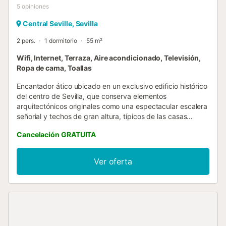
5
opiniones
Central Seville, Sevilla
2 pers.
1 dormitorio
55 m²
Wifi, Internet, Terraza, Aire acondicionado, Televisión,
Ropa de cama, Toallas
Encantador ático ubicado en un exclusivo edificio histórico
del centro de Sevilla, que conserva elementos
arquitectónicos originales como una espectacular escalera
señorial y techos de gran altura, típicos de las casas
tradicionales sevillanas. El acceso al apartamento se
Cancelación GRATUITA
realiza a través de una terraza privada de uso exclusivo,
amueblada con mobiliario de exterior, ideal para disfrutar
del clima sevillano con total intimidad. En el interior
Ver oferta
encontramos un salón luminoso, decorado con gusto y
mobiliario de calidad, que incluye un cómodo sofá cama
de 1,50 x 1,90 m. Desde el salón se accede a una cocina
totalmente equipada con todos los utensilios y
electrodomésticos necesarios para una estancia cómoda.
El dormitorio cuenta con una cama de matrimonio y un