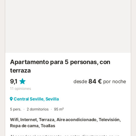
ascensor, aunque la escalera es cómoda de subir. No se
admiten mascotas, está prohibido fumar y no se permiten
eventos. Se ofrecen servicios adicionales disponibles por
un coste extra, como alquiler de bicicletas, desayuno,
almuerzo, cena y traslado al aeropuerto o a la estación de
tren. - Cena Pagos 30,00 € por persona y noche - Comida
Pagos 30,00 € por persona y noche...
Apartamento para 5 personas, con
terraza
9,1
84 €
desde
por noche
11
opiniones
Central Seville, Sevilla
5 pers.
2 dormitorios
95 m²
Wifi, Internet, Terraza, Aire acondicionado, Televisión,
Ropa de cama, Toallas