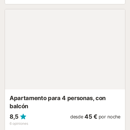
columna y grifería negra de diseño, un detalle que realza
cada rincón de lujo del espacio. La vida inteligente está
integrada: Wi-Fi de alta velocidad para videollamadas,
cargador inalámbrico para móviles, altavoz de escritorio
Wi-Fi y ambientes de luz programables que pasan de
jornada laboral a velada romántica en segundos. El
espacio de trabajo dedicado convierte este loft en la base
ideal para profesionales en remoto. Dormid plácidamente:
las ventanas dobles insonorizadas dan a la tranquila calle
peatonal Reposo, ofreciendo el raro privilegio de silencio
en el barrio más animado. Hasta 4 huéspedes descansan
cómodamente en una cama doble y un sofá cama doble
de calidad. La cocina premium totalmente equipada —con
cafeteras de cápsulas e italiana— os permite preparar
desde un espresso hasta una comida completa. Lavadora,
armario de tres metros con puertas correderas, cuna
plegable y acceso...
Apartamento para 4 personas, con
balcón
8,5
45 €
desde
por noche
6
opiniones