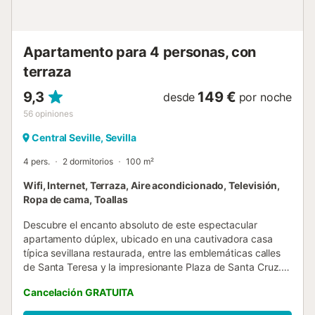
Apartamento para 4 personas, con
terraza
9,3
149 €
desde
por noche
56
opiniones
Central Seville, Sevilla
4 pers.
2 dormitorios
100 m²
Wifi, Internet, Terraza, Aire acondicionado, Televisión,
Ropa de cama, Toallas
Descubre el encanto absoluto de este espectacular
apartamento dúplex, ubicado en una cautivadora casa
típica sevillana restaurada, entre las emblemáticas calles
de Santa Teresa y la impresionante Plaza de Santa Cruz.
La cuidadosa restauración ha preservado
Cancelación GRATUITA
meticulosamente los elementos arquitectónicos originales,
creando un espacio excepcional y un entorno único donde