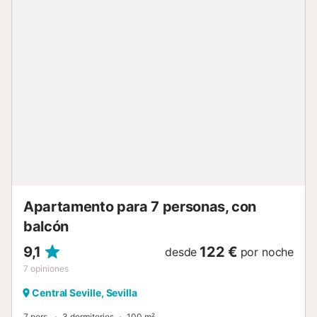
estancias. Salid al balcón privado para disfrutar de la luz
natural que inunda este espacio luminoso. Hay
aparcamiento en la calle en la zona compartida. No se
admiten mascotas, está prohibido fumar y no se permiten
fiestas ni eventos. Hay aire acondicionado y calefacción
en todo el alojamiento excepto en el dormitorio con 2
camas individuales. Disponéis de cuna para bebé bajo
petición al propietario. Os alojaréis en un barrio tranquilo,
ideal para descansar tras explorar Sevilla. Paradas de
autobús, metro, taxis, estadio, universidades y
restaurantes están a pocos metros, facilitando los
desplazamientos a pie o en transporte público. Centros
comerciales y tiendas están cerca para vuestra
comodidad, y la zona ofrece fácil aparcami...
Apartamento para 7 personas, con
balcón
9,1
122 €
desde
por noche
7
opiniones
Central Seville, Sevilla
7 pers.
3 dormitorios
100 m²