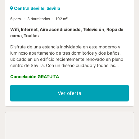
Central Seville, Sevilla
6 pers.
3 dormitorios
102 m²
Wifi, Internet, Aire acondicionado, Televisión, Ropa de
cama, Toallas
Disfruta de una estancia inolvidable en este moderno y
luminoso apartamento de tres dormitorios y dos baños,
ubicado en un edificio recientemente renovado en pleno
centro de Sevilla. Con un diseño cuidado y todas las
comodidades necesarias, este alojamiento combina estilo,
Cancelación GRATUITA
confort y una excelente localización. El apartamento
ofrece un amplio salón con cocina integrada, decorado
con gusto y con acceso a un balcón interior que aporta luz
Ver oferta
natural y tranquilidad. La cocina está totalmente equipada
con todo lo necesario para preparar tus comidas. La zona
de descanso incluye una habitación principal con cama de
matrimonio y baño privado con ducha, además de dos
dormitorios con camas individuales. También hay un
segundo baño completo con ducha, ideal para compartir
en grupo o en familia. Situado a pocos pasos de tiendas,