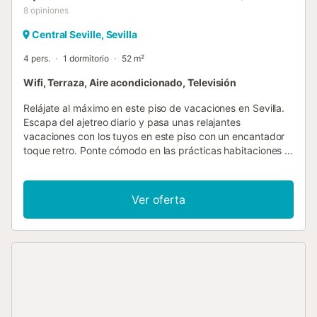
8
opiniones
Central Seville, Sevilla
4 pers.
1 dormitorio
52 m²
Wifi, Terraza, Aire acondicionado, Televisión
Relájate al máximo en este piso de vacaciones en Sevilla.
Escapa del ajetreo diario y pasa unas relajantes
vacaciones con los tuyos en este piso con un encantador
toque retro. Ponte cómodo en las prácticas habitaciones y
utiliza el piso como base para hacer excursiones por los
alrededores. Después de un día ajetreado, prepara una
deliciosa cena en la cocina. Por la noche, podrá comentar
Ver oferta
sus experiencias y hacer planes para los próximos días
tomando una copa de vino. Visite la hermosa ciudad de
Sevilla y déjese cautivar por la arquitectura mudéjar, las
especialidades culinarias y los inquietantes ritmos del
flamenco, que nació aquí. Relájese en este apartamento
de vacaciones y vuelva a casa renovado....