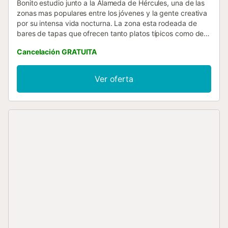
Bonito estudio junto a la Alameda de Hércules, una de las
zonas mas populares entre los jóvenes y la gente creativa
por su intensa vida nocturna. La zona esta rodeada de
bares de tapas que ofrecen tanto platos típicos como de
moda. También hay locales con jazz en directo y noches
Cancelación GRATUITA
de micro abierto, además de discotecas y bares, lo que
hacen atractiva la vida nocturna de la zona. El
apartamento es un amplio estudio que consta de cama de
Ver oferta
matrimonio, baño, cocina estilo americana totalmente
equipada y salón de estar integrado con sofá y TV, ideal
para parejas....