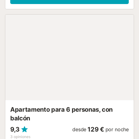
de una ubicación céntrica en Sevilla, a poca distancia de
museos, monumentos y conexiones de transporte público.
Cerca de la propiedad los huéspedes pueden encontrar
fácilmente todos los servicios y comodidades necesarios.
No se permiten mascotas, fumar ni celebrar eventos....
Apartamento para 6 personas, con
balcón
9,3
129 €
desde
por noche
3
opiniones