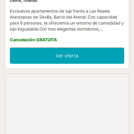
cama, Toallas
Exclusivos apartamentos de lujo frente a Las Reales
Atarazanas de Sevilla, Barrio del Arenal. Con capacidad
para 6 personas, te ofrecemos un entorno de comodidad y
lujo inigualable.Con tres elegantes dormitorios,
meticulosamente diseñados para brindar un ambiente de
Cancelación GRATUITA
lujo y estilo.Disfruta de momentos inolvidables en nuestra
espaciosa terraza de 39 m², donde puedes relajarte con
una copa de vino al atardecer o disfrutar del sol sevillano
Ver oferta
mientras contemplas las vistas a la Catedral....