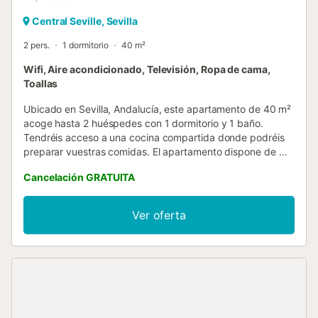
Central Seville, Sevilla
2 pers.
1 dormitorio
40 m²
Wifi, Aire acondicionado, Televisión, Ropa de cama,
Toallas
Ubicado en Sevilla, Andalucía, este apartamento de 40 m²
acoge hasta 2 huéspedes con 1 dormitorio y 1 baño.
Tendréis acceso a una cocina compartida donde podréis
preparar vuestras comidas. El apartamento dispone de Wi-
Fi privado, aire acondicionado y televisión para vuestra
Cancelación GRATUITA
comodidad y entretenimiento. Salid al patio privado para
relajaros y descansar tras explorar la vibrante ciudad de
Sevilla. No se permiten eventos en la propiedad....
Ver oferta