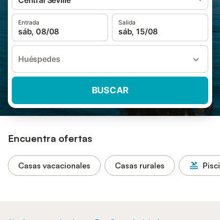
Central Seville
Entrada
Salida
sáb, 08/08
sáb, 15/08
Huéspedes
BUSCAR
Encuentra ofertas
Casas vacacionales
Casas rurales
Pisc