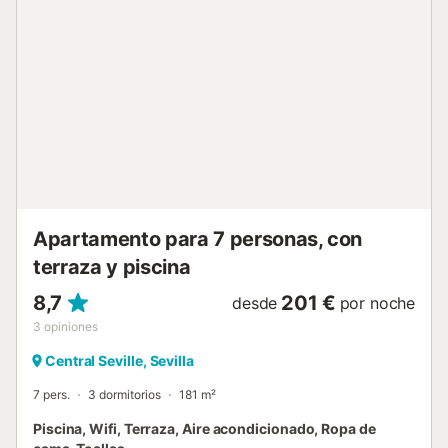
baño completo en suite. La ubicación es inmejorable: el
ático se encuentra junto a la Plaza del Duque, en una de
las zonas más cotizadas del centro de Sevilla, y a pocos
pasos de la Avenida de Torneo, la estación de Plaza de
Armas, el Paseo Colón y el río Guadalquivir. La calle Liñán,
donde se encuentra el apartamento, es una vía muy
tranquila y silenciosa. A su alrededor hay numerosos bares
de tapas, restaurantes, tiendas y supermercados.
Además, los principales monumentos de la ciudad como la
Catedral, la Giralda, el Alcázar y el Archivo de Indias están
a escasos minutos a pie. La reserva de cada alojamiento
de Genteel Home co...
Apartamento para 7 personas, con
terraza y piscina
8,7
201 €
desde
por noche
3
opiniones
Central Seville, Sevilla
7 pers.
3 dormitorios
181 m²
Piscina, Wifi, Terraza, Aire acondicionado, Ropa de