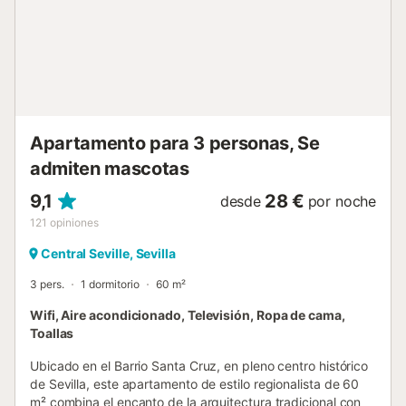
cómoda. La calle Feria es una de las más históricas y
conocidas del centro de Sevilla. Se trata de una zona
pintoresca y auténtica, muy apreciada tanto por locales
como por visitantes. En los últimos años, ha experimentado
un notable auge, convirtiéndose en una de las zonas más
exclusivas y cotizadas de la ciudad. En los alrededores
encontrarás comercios tradicionales sevillanos, tiendas de
alimentación con prod...
Apartamento para 3 personas, Se
admiten mascotas
9,1
28 €
desde
por noche
121
opiniones
Central Seville, Sevilla
3 pers.
1 dormitorio
60 m²
Wifi, Aire acondicionado, Televisión, Ropa de cama,
Toallas
Ubicado en el Barrio Santa Cruz, en pleno centro histórico
de Sevilla, este apartamento de estilo regionalista de 60
m² combina el encanto de la arquitectura tradicional con