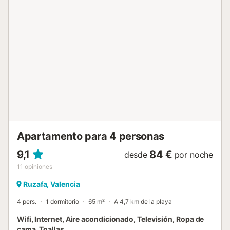
completado nuestro formulario de llegada.
Proporcionamos las comodidades básicas para los
primeros días de estancia: muestras de gel de ducha,
champú, jabón, papel higiénico, papel de cocina, esponja,
productos para lavar la vajilla y bolsa de basura. Si
necesita limpieza o ropa de cama adicional durante la
estancia, háganoslo saber y estaremos encantados de
proveerlas a un cargo adicional. Hay una política de
tolerancia cero para fumar en la propiedad, pero los
huéspedes pueden fumar en los espacios exteriores de la
vivienda si cuenta con ellos. Si nuestro equipo descubre
pruebas de que se ha incumplido esta norma (por ejemplo,
olor a humo, cenizas, colillas, etc.), nos reservamos ...
Apartamento para 4 personas
9,1
84 €
desde
por noche
11
opiniones
Ruzafa, Valencia
4 pers.
1 dormitorio
65 m²
A 4,7 km de la playa
Wifi, Internet, Aire acondicionado, Televisión, Ropa de
cama, Toallas