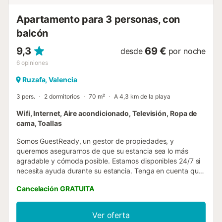
Apartamento para 3 personas, con
balcón
9,3
69 €
desde
por noche
6
opiniones
Ruzafa, Valencia
3 pers.
2 dormitorios
70 m²
A 4,3 km de la playa
Wifi, Internet, Aire acondicionado, Televisión, Ropa de
cama, Toallas
Somos GuestReady, un gestor de propiedades, y
queremos asegurarnos de que su estancia sea lo más
agradable y cómoda posible. Estamos disponibles 24/7 si
necesita ayuda durante su estancia. Tenga en cuenta que
esta es una casa personal, así que por favor cuídela como
Cancelación GRATUITA
si fuera suya. La propiedad es fácilmente accesible en
transporte público y en coche. La parada de autobús más
cercana está a solo 1 minuto a pie. La principal estación de
Ver oferta
metro, Xàtiva (líneas 3, 5 y 9), está a 10 minutos a pie.