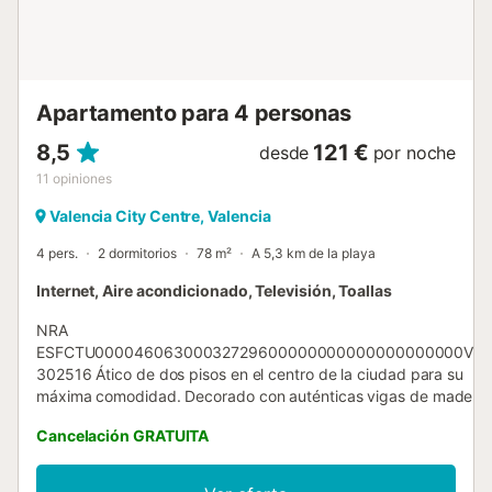
necesita limpieza o ropa de cama adicional durante la
estancia, háganoslo saber y estaremos encantados de
proveerlas a un cargo adicional. Hay una política de
tolerancia cero para fumar en la propiedad, pero los
huéspedes pueden fumar en los espacios exteriores de la
Apartamento para 4 personas
vivienda...
8,5
121 €
desde
por noche
11
opiniones
Valencia City Centre, Valencia
4 pers.
2 dormitorios
78 m²
A 5,3 km de la playa
Internet, Aire acondicionado, Televisión, Toallas
NRA
ESFCTU00004606300032729600000000000000000000VT-
302516 Ático de dos pisos en el centro de la ciudad para su
máxima comodidad. Decorado con auténticas vigas de madera
y ventanales con vistas a la ciudad, dispone de una acogedora
Cancelación GRATUITA
terraza que podrá disfrutar durante todo el año. Con una
cocina íntegramente equipada que da al amplio salón comedor
de la casa, contando con otro espacio de relax en el segundo