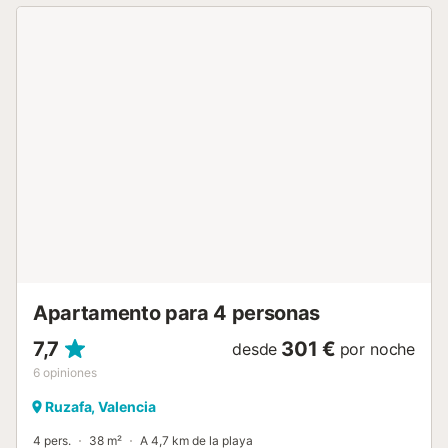
ciudad como un local gracias a la cocina completa a tu
disposición y la privacidad que ofrece la tranquila calle
peatonal en la que se encuentra. Flats Friends Nave es un
apartamento reformado recientemente y completamente
amueblado para acoger a hasta 8 personas. Dispone de
tres habitaciones dobles (dos con cama de matrimonio y la
tercera con dos camas individuales) más un sofá-cama en
el salón, sábanas y toallas de algodón, cocina moderna y
dos baños con ducha. Cuando te apetezca salir, estás a 5
minutos andando del casco histórico si caminas hacia la
izquierda y de la principal zona comercial (calles Colón y
Don Juan de Austria) si vas hacia la derecha. ¡Es la
localización ideal para descubrir la ciudad a pie! NOTA:
Para reservas que incluyan múltiples apartamentos y para
grup...
Apartamento para 4 personas
7,7
301 €
desde
por noche
6
opiniones
Ruzafa, Valencia
4 pers.
38 m²
A 4,7 km de la playa