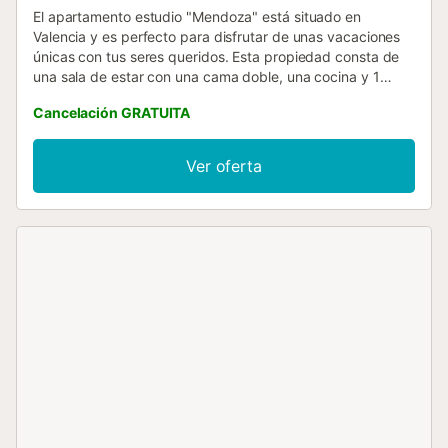
El apartamento estudio "Mendoza" está situado en
Valencia y es perfecto para disfrutar de unas vacaciones
únicas con tus seres queridos. Esta propiedad consta de
una sala de estar con una cama doble, una cocina y 1
baño, por lo que puede alojar a 2 personas. Los servicios
Cancelación GRATUITA
adicionales incluyen Wi-Fi, televisión, aire acondicionado y
lavadora. El apartamento vacacional también tiene un
balcón privado, perfecto para relajarte por la noche. No se
Ver oferta
admiten animales de compañía....