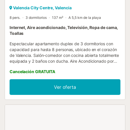
Valencia City Centre, Valencia
8 pers.
3 dormitorios
137 m²
A 5,5 km de la playa
Internet, Aire acondicionado, Televisión, Ropa de cama,
Toallas
Espectacular apartamento duplex de 3 dormitorios con
capacidad para hasta 8 personas, ubicado en el corazón
de Valencia. Salón-comedor con cocina abierta totalmente
equipada y 2 baños con ducha. Aire Acondicionado por
splits en salón-comedor y dormitorios. Muy bien
Cancelación GRATUITA
comunicado por bus y metro y a tan sólo 1,2 km del
centro, 4,5km de la Ciudad de las Artes y las Ciencias,
6,5km de las Playas de las Arenas y Malvarrosa de
Ver oferta
Valencia y 18 km del Parque Natural de la Albufera. El
alojamiento: Apartamento duplex en edificio recientemente
renovado, ubicado en el barrio de Arrancapins
(Extramurs). Ha sido decorado con un mobiliario
cuidadosamente escogido donde percibirás un ambiente
fresco, acogedor y práctico, con todo lo que puedas
necesitar durante tu estancia. El apartamento duplex, de