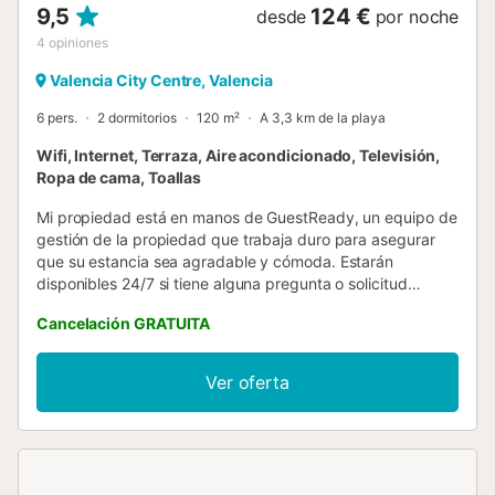
9,5
124 €
desde
por noche
4
opiniones
Valencia City Centre, Valencia
6 pers.
2 dormitorios
120 m²
A 3,3 km de la playa
Wifi, Internet, Terraza, Aire acondicionado, Televisión,
Ropa de cama, Toallas
Mi propiedad está en manos de GuestReady, un equipo de
gestión de la propiedad que trabaja duro para asegurar
que su estancia sea agradable y cómoda. Estarán
disponibles 24/7 si tiene alguna pregunta o solicitud
durante su estancia. La propiedad es fácilmente accesible
Cancelación GRATUITA
en transporte público y en coche. La estación de
autobuses más cercana, Escultor Josep Capuz (imparell) -
La Plata, está a sólo 3 minutos a pie. El aeropuerto de
Ver oferta
Valencia está a 23 minutos en coche. El check-in en este
alojamiento es presencial. El check-in es a partir de las
15:00 (early check-in bajo solicitud). Recibirás el contacto
de nuestro agente y el resto de las instrucciones de
check-in unos días antes de tu llegada, una vez