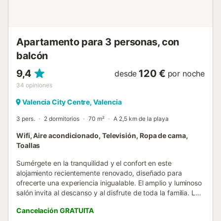
Apartamento para 3 personas, con
balcón
9,4
120 €
desde
por noche
34
opiniones
Valencia City Centre, Valencia
3 pers.
2 dormitorios
70 m²
A 2,5 km de la playa
Wifi, Aire acondicionado, Televisión, Ropa de cama,
Toallas
Sumérgete en la tranquilidad y el confort en este
alojamiento recientemente renovado, diseñado para
ofrecerte una experiencia inigualable. El amplio y luminoso
salón invita al descanso y al disfrute de toda la familia. La
cocina, completamente equipada, hará las delicias de los
Cancelación GRATUITA
amantes de la gastronomía. Su ubicación estratégica