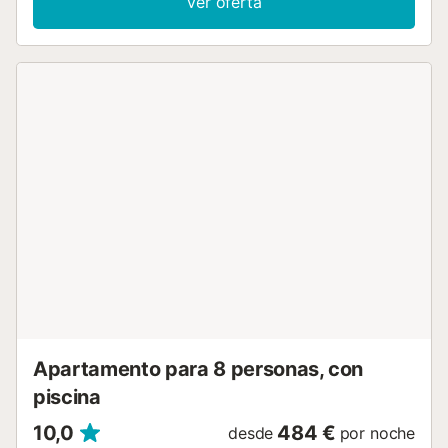
Ver oferta
piso de la vivienda. Este increíble ático duplex se localiza a
pocos metros del fascinante Jardín Botánico de Valencia,
parada indispensable para los amantes de la naturaleza. Aquí
se adentrará en los diferentes continentes, imaginando lugares
exóticos y lejanos, y podrá disfrutar del asombroso manto de
vegetación que pertenece a nuestro paisaje mediterráneo. Esta
visita le permitirá conocer una muestra de la gran biodiversidad
que compone nuestro planeta. Además, al pie del Jardín
Botánico se encuentran los Jardines del Turia, antiguo cauce
del río con más de 9km de extensión. Es considerado el pulmón
de la ciudad, ya que constituye un verdadero espacio verde
que recorre la ciudad de este a oeste, desde la Ciudad de las
Artes y de las Ciencias hasta el Bioparc. Asimismo, el centro
histórico de la ciudad se ubica a 10 minutos caminando de este
inmueble. El acceso al edificio se realiza mediante código...
Apartamento para 8 personas, con
piscina
10,0
484 €
desde
por noche