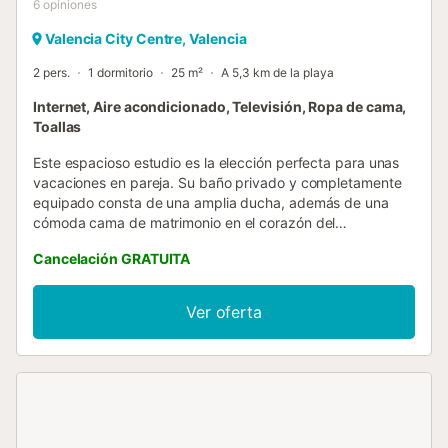
6
opiniones
Valencia City Centre, Valencia
2 pers.
1 dormitorio
25 m²
A 5,3 km de la playa
Internet, Aire acondicionado, Televisión, Ropa de cama,
Toallas
Este espacioso estudio es la elección perfecta para unas
vacaciones en pareja. Su baño privado y completamente
equipado consta de una amplia ducha, además de una
cómoda cama de matrimonio en el corazón del
apartamento. Dispone de una acogedora terraza donde
Cancelación GRATUITA
podrá disfrutar del buen clima de la ciudad durante todo el
año. Todas sus ventajas harán de su estancia algo
inolvidable. Muy próximo al apartamento se encuentran los
Ver oferta
Jardines del Turia, antiguo cauce del río Turia con más de
9km de extensión. Son considerados los pulmones de la
ciudad, ya que constituye verdadero espacio verde que
recorre la ciudad de oeste a este, desde el Bioparc hasta
la Ciudad de las Artes y de las Ciencias, pasando por el
Jardín Botánico, a una calle de esta vivienda. El acceso al
edificio se realiza mediante código. Se solicitará una