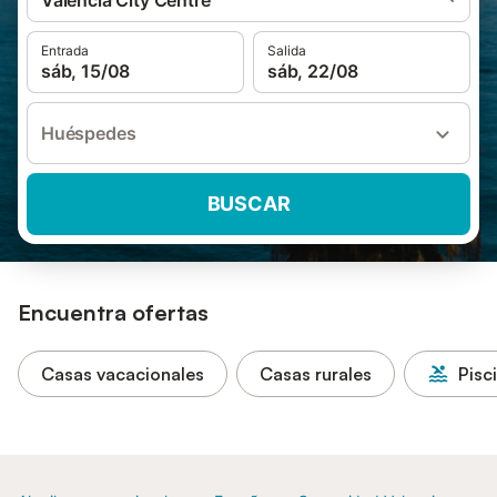
Valencia City Centre
Entrada
Salida
sáb, 15/08
sáb, 22/08
Huéspedes
BUSCAR
Encuentra ofertas
Casas vacacionales
Casas rurales
Pisc