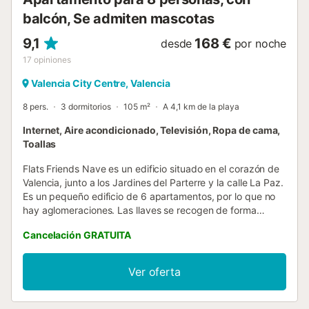
balcón, Se admiten mascotas
9,1
168 €
desde
por noche
17
opiniones
Valencia City Centre, Valencia
8 pers.
3 dormitorios
105 m²
A 4,1 km de la playa
Internet, Aire acondicionado, Televisión, Ropa de cama,
Toallas
Flats Friends Nave es un edificio situado en el corazón de
Valencia, junto a los Jardines del Parterre y la calle La Paz.
Es un pequeño edificio de 6 apartamentos, por lo que no
hay aglomeraciones. Las llaves se recogen de forma
autónoma en una pequeña caja fuerte que está en la
Cancelación GRATUITA
entrada del edificio. De esta forma, se minimiza el contacto
entre personas aunque nuestro personal está disponible
por teléfono o WhatsApp ante cualquier duda. El
Ver oferta
apartamento dispone de todas las comodidades que
buscas en un hotel, como personal disponible todos los
días o wifi gratuito. Al mismo tiempo, puedes disfrutar de la