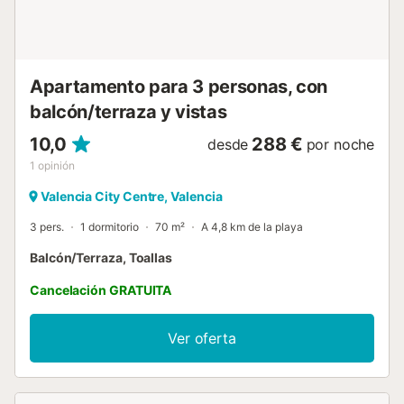
pero los huéspedes pueden fumar en los espacios
exteriores de la vivienda si cuenta con ellos. Si nuestro
equipo descubre pruebas de que se ha incumplido esta
norma (por ejemplo, olor a humo, cenizas, colillas, etc.),
nos reservamos plenamente el ...
Apartamento para 3 personas, con
balcón/terraza y vistas
10,0
288 €
desde
por noche
1
opinión
Valencia City Centre, Valencia
3 pers.
1 dormitorio
70 m²
A 4,8 km de la playa
Balcón/Terraza, Toallas
Cancelación GRATUITA
Ver oferta