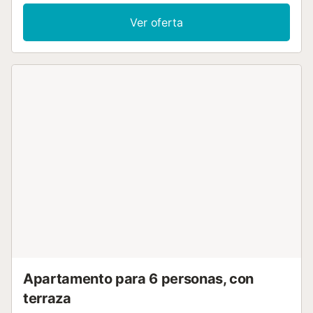
permite un acceso directo tanto al centro de la ciudad
como a las playas de Valencia. Además, el alojamiento
Ver oferta
cuenta con Wi-Fi de alta velocidad, ideal para el
teletrabajo. Hay aparcamiento gratuito disponible en la
calle (no reservado, sujeto a disponibilidad). La propiedad
no tiene escalones en el interior y el edificio dispone de
ascensor, lo que facilita la accesibilidad. No se permiten
mascotas. Las fiestas y los grupos de jóvenes no están
permitidos. Los huéspedes deben tener al menos 25 años
para realizar el check-in....
Apartamento para 6 personas, con
terraza