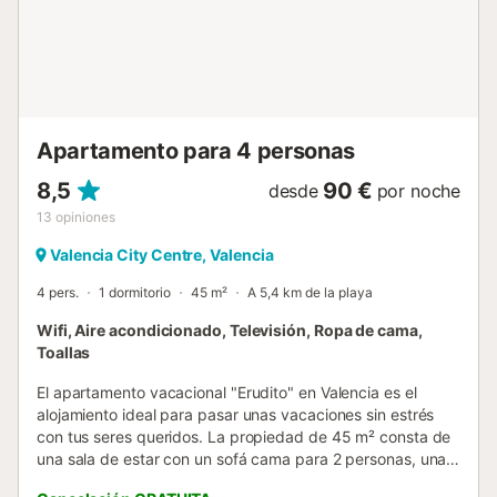
proveerlas a un cargo adicional. Hay una política de
tolerancia cero para fumar en la propiedad, pero los
huéspedes pueden fumar en los espacios exteriores de la
vivienda si cuenta con ellos. Si nuestro equipo descubre
pruebas de que se ha incumplido est...
Apartamento para 4 personas
8,5
90 €
desde
por noche
13
opiniones
Valencia City Centre, Valencia
4 pers.
1 dormitorio
45 m²
A 5,4 km de la playa
Wifi, Aire acondicionado, Televisión, Ropa de cama,
Toallas
El apartamento vacacional "Erudito" en Valencia es el
alojamiento ideal para pasar unas vacaciones sin estrés
con tus seres queridos. La propiedad de 45 m² consta de
una sala de estar con un sofá cama para 2 personas, una
cocina totalmente equipada con lavavajillas, 1 dormitorio y