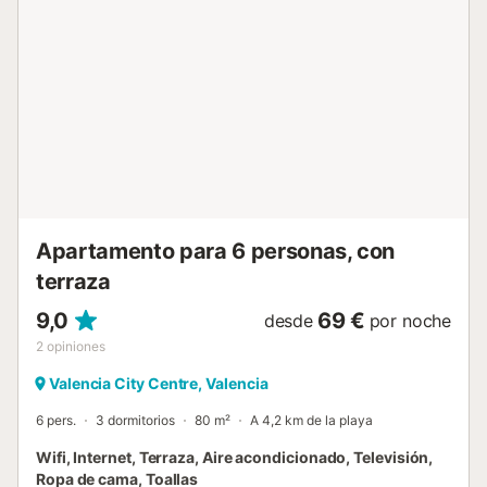
garantía de 200€, la cual no se cargará ni se bloqueará en
tu cuenta bancaria. Esta garantía funcionará como límite a
modo de fianza en caso de incidentes en la propiedad....
Apartamento para 6 personas, con
terraza
9,0
69 €
desde
por noche
2
opiniones
Valencia City Centre, Valencia
6 pers.
3 dormitorios
80 m²
A 4,2 km de la playa
Wifi, Internet, Terraza, Aire acondicionado, Televisión,
Ropa de cama, Toallas