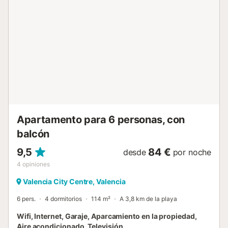
Apartamento para 6 personas, con
balcón
9,5
84 €
desde
por noche
4
opiniones
Valencia City Centre, Valencia
6 pers.
4 dormitorios
114 m²
A 3,8 km de la playa
Wifi, Internet, Garaje, Aparcamiento en la propiedad,
Aire acondicionado, Televisión