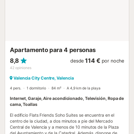
tolerancia cero para fumar en la propiedad, pero los
huéspedes pueden fumar en los espacios exteriores de la
vivienda si cuenta con ellos. Si nuestro equipo descubre
pruebas de que se ha incumplido esta norma (por ejemplo,
olor a humo, cenizas, colillas, etc.), nos reservamos
plenamente el de...
Apartamento para 4 personas
8,8
114 €
desde
por noche
42
opiniones
Valencia City Centre, Valencia
4 pers.
1 dormitorio
84 m²
A 4,9 km de la playa
Internet, Garaje, Aire acondicionado, Televisión, Ropa de
cama, Toallas
El edificio Flats Friends Soho Suites se encuentra en el
centro de la ciudad, a dos minutos a pie del Mercado
Central de Valencia y a menos de 10 minutos de la Plaza
del Ayuntamiento y de la Catedral. Además, dispone de un