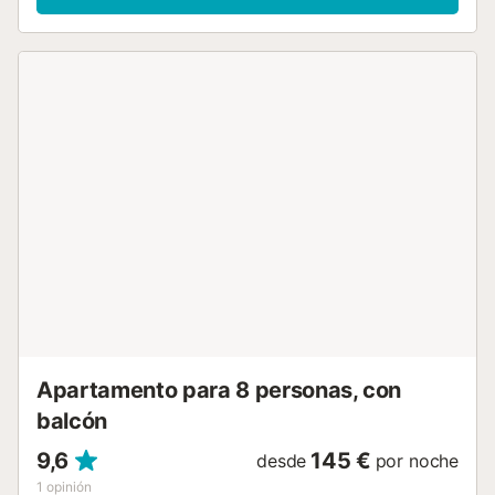
Puede tomar las líneas 3 ó 5 directamente desde y hacia
el aeropuerto. Si opta por alquilar una bicicleta, hay varias
tiendas de alquiler a poca distancia a pie. El aeropuerto de
Valencia está a unos 15 minutos en coche. El check-in en
este alojamiento es presencial. El check-in es a partir de
las 15:00 (early check-in bajo solicitud). Recibirás el
contacto de nuestro agente y el resto de las instrucciones
de check-in unos días antes de tu llegada, una vez
completado nuestro formulario de llegada.
Proporcionamos las comodidades básicas para los
primeros días de estancia: muestras de gel de ducha,
champú, jabón, papel higiénico, papel de cocina, esponja,
productos para lavar la vajilla y bolsa de basura. Si
necesita limpieza o ropa de cama adicional durante la
estancia, háganoslo saber y estaremos encantados de
proveerlas a un cargo adicional. Hay una política de
tolerancia cero para fumar e...
Apartamento para 8 personas, con
balcón
9,6
145 €
desde
por noche
1
opinión