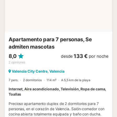
toque único y diferente. En esta zona común, la vegetación y
las pequeñas zonas de descanso crean una bonita armonía y
el resultado es un patio interior absolutamente perfecto y
con un efecto de modernidad y amplitud. De Ruzafa os
encantarán sus edificios históricos rehabilitados, sus zonas
de ocio nocturno y su amplísima oferta de bares y
restaurantes. Ruzafa es ...
Apartamento para 7 personas, Se
admiten mascotas
8,0
133 €
desde
por noche
2
opiniones
Valencia City Centre, Valencia
7 pers.
2 dormitorios
114 m²
A 5,5 km de la playa
Internet, Aire acondicionado, Televisión, Ropa de cama,
Toallas
Precioso apartamento duplex de 2 dormitorios para 7
personas, en el corazón de Valencia. Salón-comedor con
cocina abierta totalmente equipada y baño con ducha.