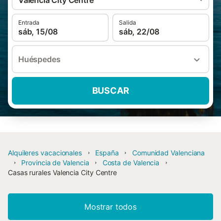
Valencia City Centre
Entrada
Salida
sáb, 15/08
sáb, 22/08
Huéspedes
BUSCAR
Alquileres vacacionales
España
Comunidad Valenciana
Provincia de Valencia
Costa de Valencia
Casas rurales Valencia City Centre
Mostrar todos