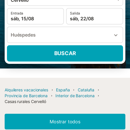
Cervelló
Entrada
Salida
sáb, 15/08
sáb, 22/08
Huéspedes
BUSCAR
Alquileres vacacionales
España
Cataluña
Provincia de Barcelona
Interior de Barcelona
Casas rurales Cervelló
Mostrar todos