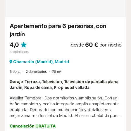
Apartamento para 6 personas, con
jardín
4,0
60 €
desde
por noche
4
opiniones
Chamartín (Madrid), Madrid
6 pers.
2 dormitorios
75 m²
Garaje, Terraza, Televisión, Televisión de pantalla plana,
Jardín, Ropa de cama, Propiedad vallada
Alquiler Temporal. Dos dormitorios y amplio salón. Con un
baño completo y cocina integrada amplia completamente
equipada. Decorado con mucho cariño y detalles en la
mejor zona residencial de Madrid. Al ser un chalet dispone
de patio y mobiliario de exterior. Totalmente decorado y
Cancelación GRATUITA
equipado. Estancias amplias con: un amplio dormitorio con