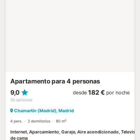
comodidades como lavadora, microondas y cocina, lo que
te permite preparar fácilmente tus comidas. El baño
cuenta con bañera y lavabo, perfecto para relajarte
después de un largo día. Bienvenido a un hogar lejos de
casa, donde todo está disponible para una experiencia
inolvidable. Lugares de interés cercanos: Ubicado en el
corazón de Madrid, este estudio te permite descubrir
fácilmente lugares emblemáticos. A pocos minutos se
encuentran el majestuoso Palacio Real, el famoso Parque
del Retiro y el Museo del Prado para los amantes del arte.
El barrio de Salamanca también o...
Apartamento para 4 personas
9,0
182 €
desde
por noche
26
opiniones
Chamartín (Madrid), Madrid
4 pers.
2 dormitorios
80 m²
Internet, Aparcamiento, Garaje, Aire acondicionado, Televisi
de cama