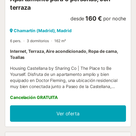
terraza
160 €
desde
por noche
Chamartín (Madrid), Madrid
6 pers.
3 dormitorios
162 m²
Internet, Terraza, Aire acondicionado, Ropa de cama,
Toallas
Housing Castellana by Sharing Co | The Place to Be
Yourself. Disfruta de un apartamento amplio y bien
equipado en Doctor Fleming, una ubicación residencial
muy bien conectada junto a Paseo de la Castellana,
Santiago Bernabéu, Chamartín y Nuevos Ministerios. Una
Cancelación GRATUITA
zona práctica y cómoda para moverte por Madrid, tanto si
viajas por trabajo como si vienes a disfrutar de la ciudad.
El apartamento cuenta con tres dormitorios y cuatro baños
Ver oferta
—dos con ducha, uno con bañera y un aseo adicional—,
ofreciendo una distribución especialmente cómoda para
familias, grupos familiares, viajes profesionales o estancias
de mayor duración en Madrid. Con capacidad para 6