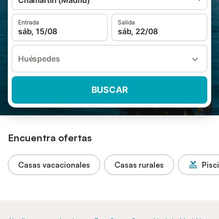
Chamartín (Madrid)
Entrada
Salida
sáb, 15/08
sáb, 22/08
Huéspedes
BUSCAR
Encuentra ofertas
Casas vacacionales
Casas rurales
Pisc