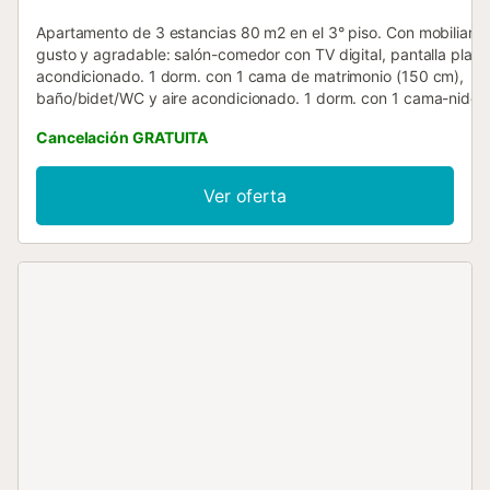
Apartamento de 3 estancias 80 m2 en el 3° piso. Con mobiliario
gusto y agradable: salón-comedor con TV digital, pantalla plana
acondicionado. 1 dorm. con 1 cama de matrimonio (150 cm),
baño/bidet/WC y aire acondicionado. 1 dorm. con 1 cama-nido (
x 90 cm), aire acondicionado. Cocina (horno, lavavajillas, 4 pla
Cancelación GRATUITA
vitrocerámica, microondas, congelador). Baño/bidet/WC. Calefac
alojamiento dispone de: lavadora. Internet (Wifi, gratis). VT-8927
Nr.:
Ver oferta
ESFCNT000028102000082416000000000000000000000000