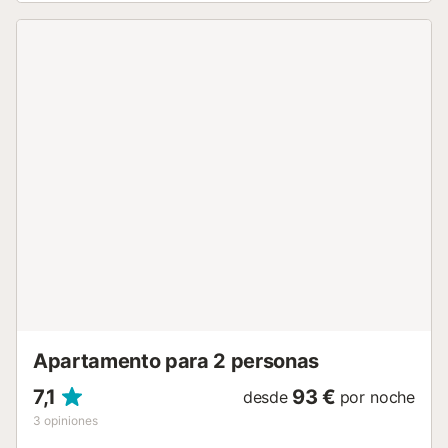
modernos y de alta calidad. Ubicado en una de las zonas
más exclusivas de Madrid, cerca de comercios,
restaurantes y transporte público, es la opción perfecta
para parejas o profesionales que buscan lo mejor en
diseño y confort. Si buscas un loft en Chamartín, con fácil
acceso a todo lo que Madrid tiene para ofrecer, este
alojamiento es la opción perfecta....
Apartamento para 2 personas
7,1
93 €
desde
por noche
3
opiniones