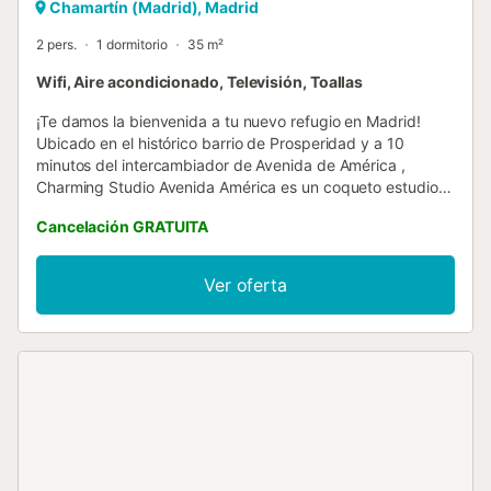
Chamartín (Madrid), Madrid
2 pers.
1 dormitorio
35 m²
Wifi, Aire acondicionado, Televisión, Toallas
¡Te damos la bienvenida a tu nuevo refugio en Madrid!
Ubicado en el histórico barrio de Prosperidad y a 10
minutos del intercambiador de Avenida de América ,
Charming Studio Avenida América es un coqueto estudio
que combina confort y funcionalidad. Perfecto para
Cancelación GRATUITA
parejas, amigos o solo travellers, este espacio es ideal
para quienes buscan explorar Madrid desde una
perspectiva más tranquila o aquellos que desean alojarse
Ver oferta
cerca de la estación Avenida de América. Charming Studio
Avenida América cuenta con todo lo necesario para hacer
tu estancia agradable y confortable. El estudio cuenta con
una cómoda cama doble, un confortable sofá de dos
plazas, una Smart TV, y un escritorio con silla ergonómica,
además de internet de alta velocidad por si fuese
necesario teletrabajar. La zona de cocina está
completamente equipada con todo lo necesario para
preparar riquísimas comidas: placa con 4 fogones, horno,