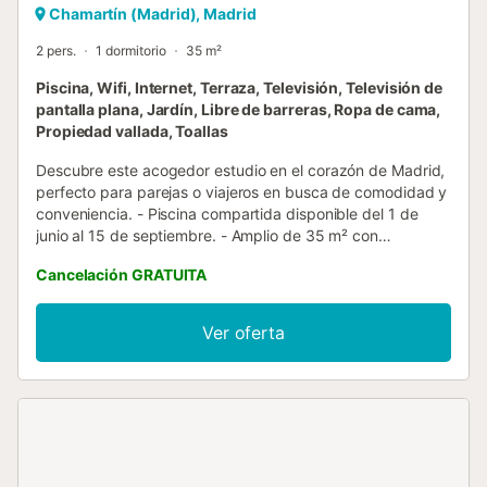
Chamartín (Madrid), Madrid
2 pers.
1 dormitorio
35 m²
Piscina, Wifi, Internet, Terraza, Televisión, Televisión de
pantalla plana, Jardín, Libre de barreras, Ropa de cama,
Propiedad vallada, Toallas
Descubre este acogedor estudio en el corazón de Madrid,
perfecto para parejas o viajeros en busca de comodidad y
conveniencia. - Piscina compartida disponible del 1 de
junio al 15 de septiembre. - Amplio de 35 m² con
comodidades modernas. - Accesible con ascensor y
Cancelación GRATUITA
rampa. Exterior : Fuera, puedes disfrutar de un hermoso
jardín, ideal para relajarte después de un día de turismo.
La piscina compartida, abierta del 1 de junio al 15 de
Ver oferta
septiembre, añade una capa extra de comodidad a tu
estancia. La terraza ofrece una vista tranquila del jardín,
convirtiéndola en un lugar ideal para tomar tu café de la
mañana o una bebida fría por la noche. Estudio : El estudio
de 35 m² ofrece una atmósfera moderna con una cama
doble cómoda y una cocina totalmente equipada. El
diseño abierto incluye un acogedor sofá, un escritorio y