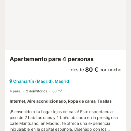
amplias zonas comunes, cocina equipada, climatización y
conexión a internet incluida, ofreciendo un espacio
funcional y preparado para estancias de corta o media
duración. Además, alojarte en Doctor Fleming te conecta
con NUGA Castellana, un nuevo espacio urbano situado en
los bajos del edificio y pensado para hacer más cómodo el
día a día. Restaurantes, cafeterías, terrazas y servicios a
pie de portal que aportan una capa extra de comodidad
para desayunar antes de una reunión, trabajar fuera de
casa o disfrutar del entorno al final del día. NU...
Apartamento para 4 personas
80 €
desde
por noche
Chamartín (Madrid), Madrid
4 pers.
2 dormitorios
60 m²
Internet, Aire acondicionado, Ropa de cama, Toallas
¡Bienvenido a tu hogar lejos de casa! Este espectacular
piso de 2 habitaciones y 1 baño ubicado en la prestigiosa
calle Mantuano, en Madrid, te ofrece una experiencia
inigualable en la capital española. Diseñado con los