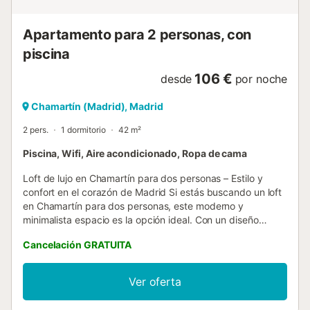
complementa la experiencia del edificio con una oferta útil
y cercana, especialmente inte...
Apartamento para 2 personas, con
piscina
106 €
desde
por noche
Chamartín (Madrid), Madrid
2 pers.
1 dormitorio
42 m²
Piscina, Wifi, Aire acondicionado, Ropa de cama
Loft de lujo en Chamartín para dos personas – Estilo y
confort en el corazón de Madrid Si estás buscando un loft
en Chamartín para dos personas, este moderno y
minimalista espacio es la opción ideal. Con un diseño
elegante en tonos neutros y una gran entrada de luz
Cancelación GRATUITA
natural, este loft ofrece un ambiente cálido y acogedor. La
disposición de los espacios, separados inteligentemente
por paneles decorativos, combina a la perfección estilo y
Ver oferta
funcionalidad. El loft cuenta con una habitación doble
diseñada para tu comodidad y un baño con acabados