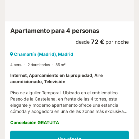
para hacer más cómodo el día a día. Restaurantes,
cafeterías, terrazas y servicios a pie de portal que aportan
una capa extra de comodidad para desayunar antes de
una reunión, trabajar fuera de casa o disfrutar del entorno
al final del día. NUGA Castellana compleme...
Apartamento para 4 personas
72 €
desde
por noche
Chamartín (Madrid), Madrid
4 pers.
2 dormitorios
85 m²
Internet, Aparcamiento en la propiedad, Aire
acondicionado, Televisión
Piso de alquiler Temporal. Ubicado en el emblemático
Paseo de la Castellana, en frente de las 4 torres, este
elegante y moderno apartamento ofrece una estancia
cómoda y acogedora en una de las zonas más exclusivas
de Madrid. A pocos metros de del metro de Begoña.
Cancelación GRATUITA
Perfecto tanto para viajeros de negocios como para
familias o grupos de amigos, el piso ha sido diseñado para
combinar confort, funcionalidad y un estilo
Ver oferta