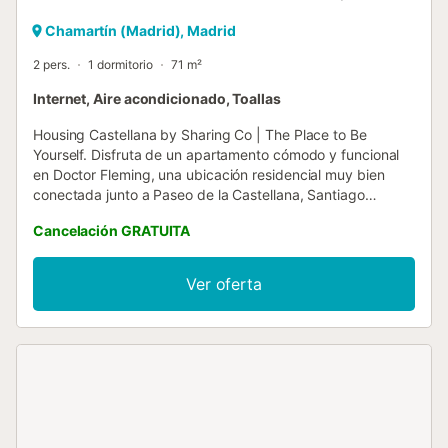
Chamartín (Madrid), Madrid
2 pers.
1 dormitorio
71 m²
Internet, Aire acondicionado, Toallas
Housing Castellana by Sharing Co | The Place to Be
Yourself. Disfruta de un apartamento cómodo y funcional
en Doctor Fleming, una ubicación residencial muy bien
conectada junto a Paseo de la Castellana, Santiago
Bernabéu, Chamartín y Nuevos Ministerios. Una zona
Cancelación GRATUITA
práctica y con toda la facilidad para moverte por Madrid,
tanto si viajas por trabajo como si vienes a disfrutar de la
ciudad. El apartamento cuenta con una habitación y un
Ver oferta
baño completo con ducha. Dispone de una cama
matrimonial y tiene capacidad para 2 huéspedes. Esta
distribución está pensada para ofrecer una estancia
funcional, confortable y bien adaptada a quienes buscan
privacidad, comodidad y flexibilidad durante su paso por
Madrid. La vivienda dispone de salón, cocina equipada,
climatización y conexión a internet incluida, combinando
comodidad y practicidad tanto para escapadas urbanas