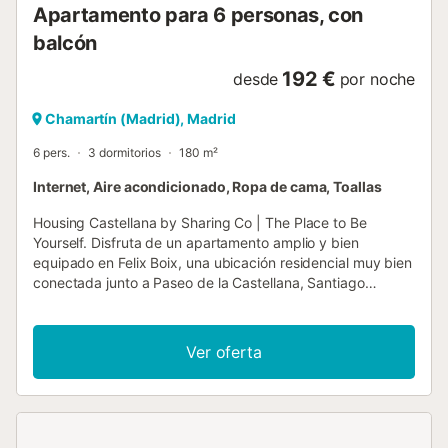
Apartamento para 6 personas, con
balcón
192 €
desde
por noche
Chamartín (Madrid), Madrid
6 pers.
3 dormitorios
180 m²
Internet, Aire acondicionado, Ropa de cama, Toallas
Housing Castellana by Sharing Co | The Place to Be
Yourself. Disfruta de un apartamento amplio y bien
equipado en Felix Boix, una ubicación residencial muy bien
conectada junto a Paseo de la Castellana, Santiago
Bernabéu, Chamartín y Nuevos Ministerios. Una zona
práctica y cómoda para moverte por Madrid, tanto si
viajas por trabajo como si vienes a disfrutar de la ciudad.
Ver oferta
El apartamento cuenta con tres dormitorios y dos baños
completos —uno con ducha y otro con bañera—,
ofreciendo una distribución especialmente cómoda para
familias, grupos familiares, viajes profesionales o estancias
de mayor duración. Con capacidad para 6 huéspedes, la