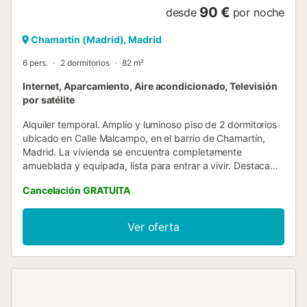
90 €
desde
por noche
Chamartín (Madrid), Madrid
6 pers.
2 dormitorios
82 m²
Internet, Aparcamiento, Aire acondicionado, Televisión
por satélite
Alquiler temporal. Amplio y luminoso piso de 2 dormitorios
ubicado en Calle Malcampo, en el barrio de Chamartín,
Madrid. La vivienda se encuentra completamente
amueblada y equipada, lista para entrar a vivir. Destaca
por su amplitud, comodidad, excelente distribución y
Cancelación GRATUITA
buena luz natural gracias a sus ventanas que hacen que la
vivienda sea luminosa y agradable, además de su
ubicación en una zona muy bien comunicada. La vivienda
Ver oferta
cuenta con: • Dos dormitorios con cama doble y canapé,
mesitas de noche, espejo, armarios amplios y ventanas. •
Amplio salón con sofá convertible en sofá cama doble, TV,
mesa de comedor, espejo y aire acondicionado. • Baño
completo con WC, bidé, ducha, espejo, lavadora y espacio
de almacenamiento. • Cocina totalmente equipada con