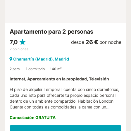
Apartamento para 2 personas
7,0
26 €
desde
por noche
2
opiniones
Chamartín (Madrid), Madrid
2 pers.
1 dormitorio
140 m²
Internet, Aparcamiento en la propiedad, Televisión
El piso de alquiler Temporal, cuenta con cinco dormitorios,
cada uno listo para ofrecerte tu propio espacio personal
dentro de un ambiente compartido: Habitación London:
Cuenta con todas las comodidades la cama con un
colchón premium 135, canapé con gran almacenaje,
Cancelación GRATUITA
escritorio + silla, armarios, hasta smart TV "plana42",
climatización, caja fuerte, Conexión Internet Alta
Velocidad, Nevera, Caja fuerte, Altavoz Bluetooth,