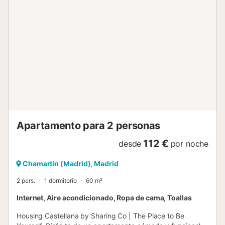
microondas, frigorífico, horno, lavavajillas, utensilios de
cocina y buena capacidad de almacenaje. El piso destaca
por su amplitud y luminosidad, creando un ambiente
cómodo y agradable. Además, cuenta con aire
acondicionado y calefacción. El barrio: Situado en el barrio
de Chamartín, una de las zonas más tranquilas,
demandadas y bien comunicadas de Madrid, conocido por
su carácter residencial, ambiente agradable y proximidad
a importantes zonas de negocio y ocio. Cuenta con todos
los servicios a pocos pasos: supermercados, farmacias,
bancos, gimnasios, centros de salud, restaurantes y zonas
comerciales, ofreciendo una excelente ...
Apartamento para 2 personas
112 €
desde
por noche
Chamartín (Madrid), Madrid
2 pers.
1 dormitorio
60 m²
Internet, Aire acondicionado, Ropa de cama, Toallas
Housing Castellana by Sharing Co | The Place to Be