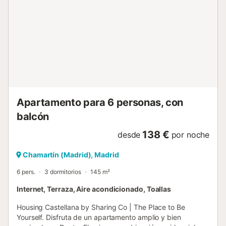
como para alquileres temporales o viajes corporativos.
Además, alojarte en Doctor Fleming te conecta con NUGA
Castellana, un nuevo espacio urbano situado en los bajos
del edificio y pensado para hacer más cómodo el día a día.
Restaurantes, cafeterías, terrazas y servicios a pie de
portal que aportan una capa extra de comodidad para
desayunar antes de una reunión, trabajar fuera de casa o
disfrutar del entorno al final del día. NUGA Castellana
complementa la experiencia del edificio con una oferta útil
y cercana, especialmente inte...
Apartamento para 6 personas, con
balcón
138 €
desde
por noche
Chamartín (Madrid), Madrid
6 pers.
3 dormitorios
145 m²
Internet, Terraza, Aire acondicionado, Toallas
Housing Castellana by Sharing Co | The Place to Be
Yourself. Disfruta de un apartamento amplio y bien