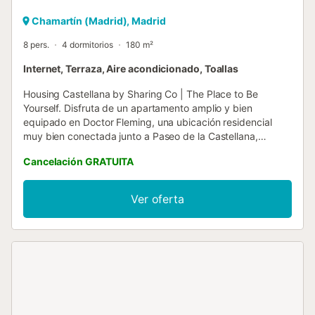
Chamartín (Madrid), Madrid
8 pers.
4 dormitorios
180 m²
Internet, Terraza, Aire acondicionado, Toallas
Housing Castellana by Sharing Co | The Place to Be
Yourself. Disfruta de un apartamento amplio y bien
equipado en Doctor Fleming, una ubicación residencial
muy bien conectada junto a Paseo de la Castellana,
Santiago Bernabéu, Chamartín y Nuevos Ministerios. Una
Cancelación GRATUITA
zona práctica y cómoda para moverte por Madrid, tanto si
viajas por trabajo como si vienes a disfrutar de la ciudad.
El apartamento cuenta con cuatro habitaciones y cuatro
Ver oferta
baños —dos con ducha, uno con bañera y un aseo
adicional—, ofreciendo una distribución especialmente
cómoda para familias, grupos familiares, viajes
profesionales o estancias de mayor duración en Madrid.
Con capacidad para 8 huéspedes, la combinación de dos
camas matrimoniales y cuatro camas individuales aporta
amplitud, privacidad y versatilidad para diferentes
necesidades de alojamiento. La vivienda dispone de