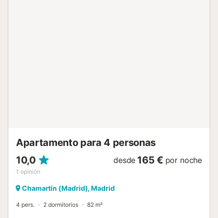
huéspedes, la combinación de dos camas matrimoniales y
dos camas individuales aporta amplitud, privacidad y
versatilidad para diferentes necesidades de alojamiento.
La vivienda dispone de amplias zonas comunes, cocina
equipada, climatización y conexión a internet incluida,
creando un entorno cómodo y bien preparado para
distintos tipos de estancia. Además, alojarte en Doctor
Fleming te conecta con NUGA Castellana, un nuevo
espacio urbano situado en los bajos del edificio y pensado
para hacer más cómodo el día a día. Restaurantes,
cafeterías, terrazas y servicios a pie de portal que aportan
una capa extra de comodidad para desayunar antes de
una reunión, trabajar fuera de casa o disfrutar del entorno
al final del día. NUGA Castellana c...
Apartamento para 4 personas
10,0
165 €
desde
por noche
1
opinión
Chamartín (Madrid), Madrid
4 pers.
2 dormitorios
82 m²