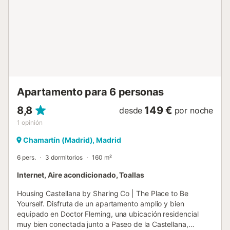
microondas, cafetera, hervidor de agua, frigorífico, y una
selección extensa de utensilios y vajilla. Charming Studio
Avenida América cuenta también con un baño equipado
con una ducha moderna además de gel, champú, jabón y
secador de pelo. También dispone de lavadora. El estudio
dispone de calefacción para los meses más fríos y aire
acondicionado para los más calurosos, garantizando
siempre el máximo confort. También incluye sábanas,
toallas, plancha, y tabla de planchar para que te sie...
Apartamento para 6 personas
8,8
149 €
desde
por noche
1
opinión
Chamartín (Madrid), Madrid
6 pers.
3 dormitorios
160 m²
Internet, Aire acondicionado, Toallas
Housing Castellana by Sharing Co | The Place to Be
Yourself. Disfruta de un apartamento amplio y bien
equipado en Doctor Fleming, una ubicación residencial
muy bien conectada junto a Paseo de la Castellana,