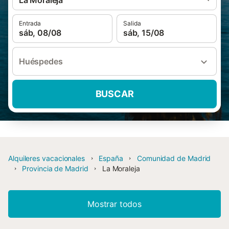
La Moraleja
Entrada
Salida
sáb, 08/08
sáb, 15/08
Huéspedes
BUSCAR
Alquileres vacacionales
España
Comunidad de Madrid
Provincia de Madrid
La Moraleja
Mostrar todos