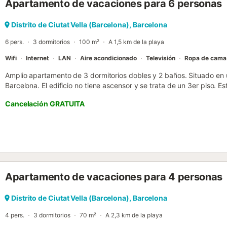
Apartamento de vacaciones para 6 personas
previo aviso. Estas variaciones no afectan las características, como
propiedad....
Distrito de Ciutat Vella (Barcelona), Barcelona
6 pers.
3 dormitorios
100 m²
A 1,5 km de la playa
Wifi
Internet
LAN
Aire acondicionado
Televisión
Ropa de cama
Amplio apartamento de 3 dormitorios dobles y 2 baños. Situado en u
Barcelona. El edificio no tiene ascensor y se trata de un 3er piso.
6 personas, con sus 3 habitaciones dobles. 2 de los dormitorios ofr
Cancelación GRATUITA
dormitorio tiene 2 camas separadas; cada dormitorio tiene su prop
totalmente equipada para que te sientas como en tu propia casa. I
con amigos. No se permiten fiestas ni grupos de jóvenes. TASA TUR
gobierno de Catalunya, todos los huéspedes de 14 años en adelante
turísticos el importe vigente por persona y por noche en concepto de
en la tarifa del alojamiento. LLEGADAS TARDÍAS: Los late check-in t
en efectivo a la llegada, en función de la hora de llegada al apart
Apartamento de vacaciones para 4 personas
00h-50€ para llegadas después de las 00h Estancia distribuida por
indique lo contrario, los servicios como la limpieza, la ropa de cama, 
el precio de este alquiler. Si se admiten mascotas (información en e
Distrito de Ciutat Vella (Barcelona), Barcelona
suplementos. Sólo están presentes los equipos específicamente me
4 pers.
3 dormitorios
70 m²
A 2,3 km de la playa