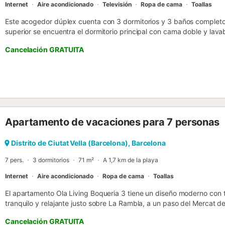
Internet
Aire acondicionado
Televisión
Ropa de cama
Toallas
Este acogedor dúplex cuenta con 3 dormitorios y 3 baños completos,
superior se encuentra el dormitorio principal con cama doble y lav
individuales. En la planta baja encontramos un dormitorio individua
Cancelación GRATUITA
La cocina está totalmente equipada, lo que permite a nuestros hué
desayunos o comidas como en casa. El apartamento dispone de l
Internet Wi-fi y aire acondicionado. Está situado en el centro de 
Rambla y del barrio de Sant Antoni. El apartamento está provisto de
No se permiten fiestas ni despedidas de soltero/a. La Tasa Turística 
apartamento. Se aplicará la tasa vigente en el momento de la estanc
máximo de siete noches. Nuestra Recepción se encuentra en el nú
Apartamento de vacaciones para 7 personas
recoger su llave entre las 9.00 y las 20.00 de lunes a viernes ( excep
entrada es en sábado o domingo ( o festivo entre semana ) la recogi
228. El horario de apertura es de 09.00 a 20.00. Auto check in con e
Distrito de Ciutat Vella (Barcelona), Barcelona
Las entradas a partir de las 21:00h se hacen presencialmente en los 
7 pers.
3 dormitorios
71 m²
A 1,7 km de la playa
Internet
Aire acondicionado
Ropa de cama
Toallas
El apartamento Ola Living Boqueria 3 tiene un diseño moderno con 
tranquilo y relajante justo sobre La Rambla, a un paso del Mercat d
ciudad. El apartamento tiene 3 habitaciones amplias y acogedoras,
Cancelación GRATUITA
cocina totalmente equipada, aire acondicionado y un balcón con vi