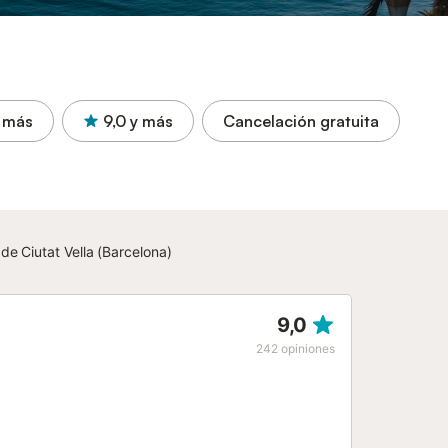
 más
9,0
y más
Cancelación gratuita
de Ciutat Vella (Barcelona)
9,0
242
opiniones