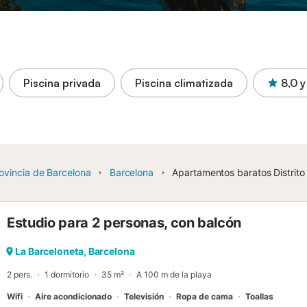
Piscina privada
Piscina climatizada
8,0
y
ovincia de Barcelona
Barcelona
Apartamentos baratos Distrito 
Estudio para 2 personas, con balcón
La Barceloneta, Barcelona
2 pers.
1 dormitorio
35 m²
A 100 m de la playa
Wifi
Aire acondicionado
Televisión
Ropa de cama
Toallas