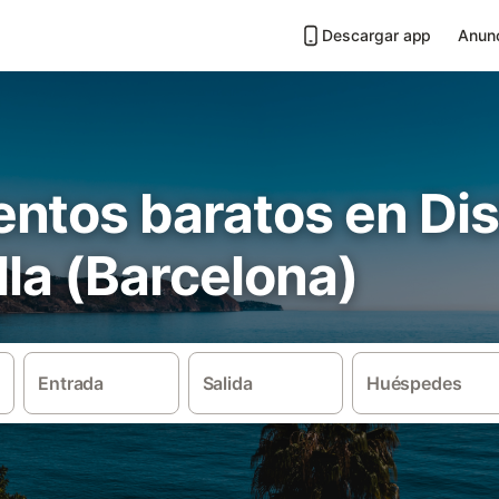
Descargar app
Anunc
tos baratos en Dist
lla (Barcelona)
Entrada
Salida
Huéspedes