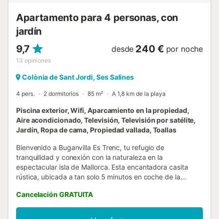
pasos de distancia. La maravillosa play...
Apartamento para 4 personas, con
jardín
9,7
240 €
desde
por noche
13
opiniones
Colònia de Sant Jordi, Ses Salines
4 pers.
2 dormitorios
85 m²
A 1,8 km de la playa
Piscina exterior, Wifi, Aparcamiento en la propiedad,
Aire acondicionado, Televisión, Televisión por satélite,
Jardín, Ropa de cama, Propiedad vallada, Toallas
Bienvenido a Buganvilla Es Trenc, tu refugio de
tranquilidad y conexión con la naturaleza en la
espectacular isla de Mallorca. Esta encantadora casita
rústica, ubicada a tan solo 5 minutos en coche de la
famosa playa de Es Trenc, es el lugar perfecto para vivir el
Cancelación GRATUITA
auténtico verano mallorquín. Esta situada en “Ses
Colonies”, una zona de villas y chalets a tan solo 2 minutos
en coche de la Colonia de Sant Jordi y de la avenida