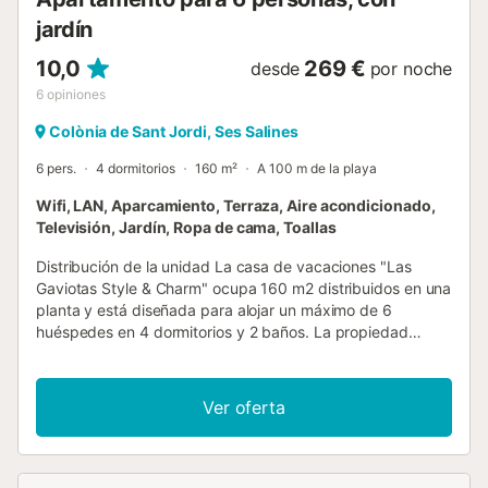
jardín
10,0
269 €
desde
por noche
6
opiniones
Colònia de Sant Jordi, Ses Salines
6 pers.
4 dormitorios
160 m²
A 100 m de la playa
Wifi, LAN, Aparcamiento, Terraza, Aire acondicionado,
Televisión, Jardín, Ropa de cama, Toallas
Distribución de la unidad La casa de vacaciones "Las
Gaviotas Style & Charm" ocupa 160 m2 distribuidos en una
planta y está diseñada para alojar un máximo de 6
huéspedes en 4 dormitorios y 2 baños. La propiedad
dispone de un amplio comedor con ventanal panorámico y
mesa de comedor, así como de una sala de estar con
ventanal panorámico, chimenea de hogar abierto de uso
Ver oferta
decorativo y acceso directo al patio desde ambas
estancias. El primer dormitorio es una habitación doble de
grandes dimensiones con ventanal panorámico, 2 camas
individuales de 90 cm por 200 cm, lavamanos y televisor