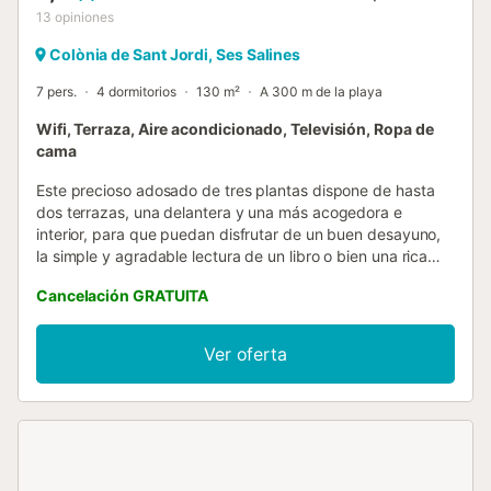
13
opiniones
Colònia de Sant Jordi, Ses Salines
7 pers.
4 dormitorios
130 m²
A 300 m de la playa
Wifi, Terraza, Aire acondicionado, Televisión, Ropa de
cama
Este precioso adosado de tres plantas dispone de hasta
dos terrazas, una delantera y una más acogedora e
interior, para que puedan disfrutar de un buen desayuno,
la simple y agradable lectura de un libro o bien una rica
comida o cena. Entre cada uno de esos momentos del día,
Cancelación GRATUITA
por supuesto no puede faltar un buen baño en la playa o
un rato al sol, ya que pueden llegar fácilmente a pie tras un
corto paseo. Y a la vuelta tienen una ducha al aire libre por
Ver oferta
si quieren aclararse. La propiedad está vallada. En el
interior, la planta baja les da la bienvenida con una bonita
sala-comedor, con televisión y aire acondicionado. Luego
tenemos la cocina, equipada con encimera de gas, horno,
microondas, una mesa con sillas y todo lo necesario para
cocinar, así como un aseo que completa la planta.