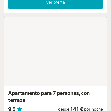
Ver oferta
apartamento vacacional también tiene un balcón privado,
perfecto para relajarte por la noche. Hay aparcamiento
gratuito disponible en la calle y aparcamiento privado
sujeto a disponibilidad y de pago. No se permiten
mascotas. Hay una caja fuerte disponible por un
suplemento. Los huéspedes que vayan a llegar después
de las 21:00, deberán enviar un correo electrónico
informando al anfitrión de su hora de llegada. Los niños
tienen un suplemento por noche....
Apartamento para 7 personas, con
terraza
9,5
141 €
desde
por noche