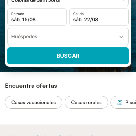
Colònia de Sant Jordi
Entrada
Salida
sáb, 15/08
sáb, 22/08
Huéspedes
BUSCAR
Encuentra ofertas
Casas vacacionales
Casas rurales
Pisc