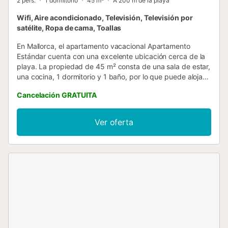
2 pers.
1 dormitorio
45 m²
A 200 m de la playa
Wifi, Aire acondicionado, Televisión, Televisión por
satélite, Ropa de cama, Toallas
En Mallorca, el apartamento vacacional Apartamento
Estándar cuenta con una excelente ubicación cerca de la
playa. La propiedad de 45 m² consta de una sala de estar,
una cocina, 1 dormitorio y 1 baño, por lo que puede alojar a
2 personas. Los servicios adicionales incluyen Wi-Fi,
Cancelación GRATUITA
televisión, aire acondicionado y ventilador. También
dispone de cuna y trona. Este alquiler de vacaciones
cuenta con un balcón privado para relajarse por la noche.
Ver oferta
La propiedad está ubicada en cerca de la playa. Hay
aparcamiento gratuito en la calle. Aparcamiento privado
sujeto a disponibilidad por un coste adicional. Caja fuerte
disponible con coste adicional. No se permiten mascotas,
fumar ni celebrar eventos. Servicio de limpieza: cada 8
días y cambio de ropa de cama. Las toallas se cambian
cada 3 días. Si desea limpieza extra, solicítela en
recepción....