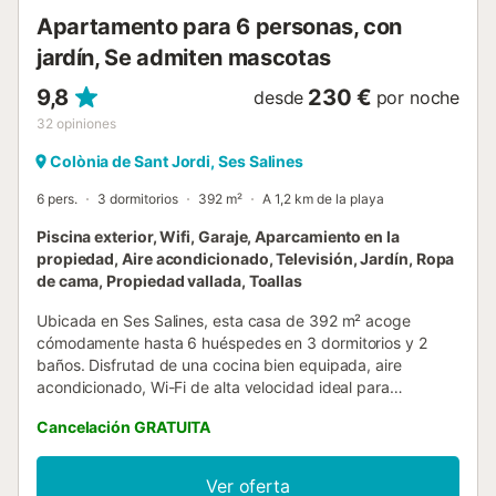
supermercados, tiendas, bares, etc. Para...
Apartamento para 6 personas, con
jardín, Se admiten mascotas
9,8
230 €
desde
por noche
32
opiniones
Colònia de Sant Jordi, Ses Salines
6 pers.
3 dormitorios
392 m²
A 1,2 km de la playa
Piscina exterior, Wifi, Garaje, Aparcamiento en la
propiedad, Aire acondicionado, Televisión, Jardín, Ropa
de cama, Propiedad vallada, Toallas
Ubicada en Ses Salines, esta casa de 392 m² acoge
cómodamente hasta 6 huéspedes en 3 dormitorios y 2
baños. Disfrutad de una cocina bien equipada, aire
acondicionado, Wi-Fi de alta velocidad ideal para
videollamadas, televisión con vídeo bajo demanda,
Cancelación GRATUITA
lavadora, secadora y espacio de trabajo. También tenéis
trona y cuna para familias con niños y calefacción central
para mayor confort en invierno. Esta casa cuenta con un
Ver oferta