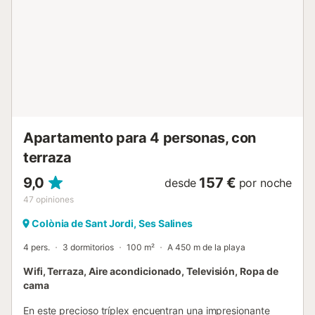
explorar las playas de Es Dolç y Es Carbó, situadas junto a
la pequeña playa del puerto. Los encantadores pueblos de
Santanyí, Ses Salines y Campos están cerca y ofrecen
excelentes opciones gastronómicas y de compras. Los
aficionados al golf pueden llegar a los campos de Son
Antem en unos 20 minutos, y Vall d'Or Golf también está
cerca. Servicio de limpieza y alquiler de coche disponibles
con coste adicional durante vuestra estancia....
Apartamento para 4 personas, con
terraza
9,0
157 €
desde
por noche
47
opiniones
Colònia de Sant Jordi, Ses Salines
4 pers.
3 dormitorios
100 m²
A 450 m de la playa
Wifi, Terraza, Aire acondicionado, Televisión, Ropa de
cama
En este precioso tríplex encuentran una impresionante