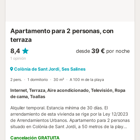
Apartamento para 2 personas, con
terraza
8,4
39 €
desde
por noche
1
opinión
Colònia de Sant Jordi, Ses Salines
2 pers.
1 dormitorio
30 m²
A 100 m de la playa
Internet, Terraza, Aire acondicionado, Televisión, Ropa
de cama, Toallas
Alquiler temporal. Estancia mínima de 30 días. El
arrendamiento de esta vivienda se rige por la Ley 12/2023
de Arrendamientos Urbanos. Apartamento para 2 personas
situado en Colònia de Sant Jordi, a 50 metros de la playa.
Estudio para 2 personas situado en la Colònia de Sant
Cancelación GRATUITA
Jordi, a 50 metros del Puerto y del Centro de Visitantes del