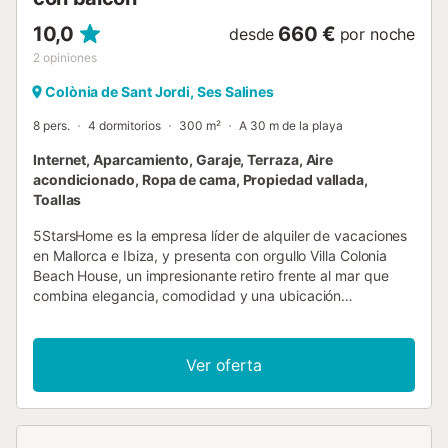
10,0
660 €
desde
por noche
2
opiniones
Colònia de Sant Jordi, Ses Salines
8 pers.
4 dormitorios
300 m²
A 30 m de la playa
Internet, Aparcamiento, Garaje, Terraza, Aire
acondicionado, Ropa de cama, Propiedad vallada,
Toallas
5StarsHome es la empresa líder de alquiler de vacaciones
en Mallorca e Ibiza, y presenta con orgullo Villa Colonia
Beach House, un impresionante retiro frente al mar que
combina elegancia, comodidad y una ubicación
privilegiada. Diseñada para viajeros que buscan
exclusividad junto al Mediterráneo, esta elegante villa
prepara el escenario para días inolvidables con el mar justo
Ver oferta
en la puerta. Ya sea con familia, amigos o en pareja, ofrece
el entorno ideal para unas vacaciones de ensueño.
"Colonia Beach House" está ubicada en 2 plantas, frente al
mar. La planta superior y la terraza en la azotea no están