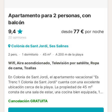
habitación con una cama individual y salida a una terraza,
con una vista inigualable al mar y a la isla de Cabrera,
donde se encuentran la lavad...
Apartamento para 2 personas, con
balcón
9,4
77 €
desde
por noche
20
opiniones
Colònia de Sant Jordi, Ses Salines
2 pers.
1 dormitorio
45 m²
A 200 m de la playa
Wifi, Aire acondicionado, Televisión por satélite, Ropa
de cama, Toallas
En Colonia de Sant Jordi, el apartamento vacacional "Es
Trenc 1 Colonia de Sant Jordi" cuenta con una excelente
ubicación cerca de la playa. La propiedad de 45 m²
consta de una sala de estar, una cocina bien equipada, 1
dormitorio y 1 baño (con bañera), por lo que puede alojar a
Cancelación GRATUITA
2 personas. Los servicios adicionales incluyen Wi-Fi,
calefacción, aire acondicionado y ventilador. También hay
una cuna y una trona disponibles por un suplemento. El