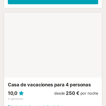
nuevo sistema de calefacción central, perfecta para
disfrutar durante los meses de otoño, primavera e invierno.
Salid al jardín privado, la terraza cubierta, la terraza
descubierta y 2 balcones privados, todos con preciosas
vistas al mar. Relajaos en la piscina privada al aire libre y
preparad comidas en la barbacoa privada. Para aparcar,
disponéis de 3 plazas compartidas en el recinto, 3 en el
garaje y aparcamiento en la calle. Hay cargador
compartido para coches eléctricos y espacio compartido
para guardar bicicletas. Se permite fumar en el exterior y
se admite 1 mascota pequeña previo aviso al anfitrión. No
se permiten eventos. Información importante: las ventanas
siguen el estilo mediterráneo tradicional; los dormitorios no
disponen de mosquiteras....
Casa de vacaciones para 4 personas
10,0
250 €
desde
por noche
3
opiniones