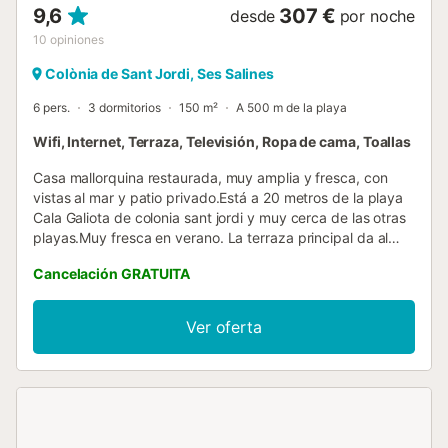
9,6
307 €
desde
por noche
10
opiniones
Colònia de Sant Jordi, Ses Salines
6 pers.
3 dormitorios
150 m²
A 500 m de la playa
Wifi, Internet, Terraza, Televisión, Ropa de cama, Toallas
Casa mallorquina restaurada, muy amplia y fresca, con
vistas al mar y patio privado.Está a 20 metros de la playa
Cala Galiota de colonia sant jordi y muy cerca de las otras
playas.Muy fresca en verano. La terraza principal da al
mar. Casa típica mallorquina, totalmente reformada con
Cancelación GRATUITA
mucho encanto. Terraza a primera línea con maravillosas
vistas a Cala Galiota y al faro. Patio interior con barbacoa,
mesa y sillas, hamaca. Tres dormitorios dobles, capacidad
Ver oferta
para 6 personas y dos baños. Cocina salón abierta
totalmente equipada. Chimenea en el salón, radiadores en
los dormitorios, perfecta para verano e invierno. Esta casa
es perfecta para poder disfrutar en pareja, familia o
amigos...