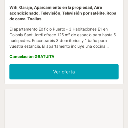
Wifi, Garaje, Aparcamiento en la propiedad, Aire
acondicionado, Televisión, Televisión por satélite, Ropa
de cama, Toallas
El apartamento Edificio Puerto - 3 Habitaciones E1 en
Colonia Sant Jordi ofrece 125 m² de espacio para hasta 5
huéspedes. Encontraréis 3 dormitorios y 1 baño para
vuestra estancia. El apartamento incluye una cocina
privada para que la utilicéis durante vuestra visita.
Cancelación GRATUITA
Apartamentos con vistas a la playa, al puerto y al mar en
Colonia Sant Jordi, completamente equipados y ubicados
a solo 50 metros de la playa más cercana, con otras
Ver oferta
playas accesibles a 5, 10 y 20 minutos a pie. Están
situados en la calle peatonal del puerto de la Colonia de
Sant Jordi, donde se pueden encontrar restaurantes,
cafeterías, supermercados, actividades acuáticas,
excursiones en barco, boutiques de ropa y tiendas de
artículos de playa. Las opciones de aparcamiento incluyen
estacionamiento en la calle, en la propiedad y un garaje
compartido. Se permiten mascotas. No se permiten
eventos en la propiedad....