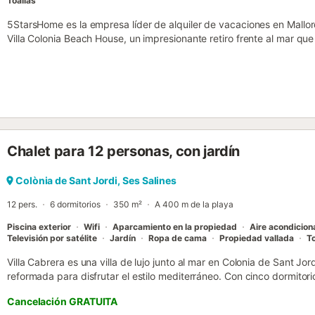
Toallas
5StarsHome es la empresa líder de alquiler de vacaciones en Mallorc
Villa Colonia Beach House, un impresionante retiro frente al mar q
una ubicación privilegiada. Diseñada para viajeros que buscan exclu
elegante villa prepara el escenario para días inolvidables con el mar 
amigos o en pareja, ofrece el entorno ideal para unas vacaciones 
está ubicada en 2 plantas, frente al mar. La planta superior y la terr
Alojando hasta 8 huéspedes, incluido 1 bebé, la villa cuenta con 4 
una con su propio baño en suite para una privacidad completa. Distri
definen por tonos neutros, materiales naturales y abundante luz, c
Chalet para 12 personas, con jardín
sofisticada. La zona de estar de planta abierta se conecta con un
y se extiende hacia una terraza luminosa amueblada con vistas al m
por una bañera exenta con vistas al Mediterráneo, mientras que el r
Colònia de Sant Jordi, Ses Salines
comodidad e individualidad. Las comodidades incluyen aire acondic
12 pers.
6 dormitorios
350 m²
A 400 m de la playa
radiante, chimenea, televisión internacional, WiFi, caja fuerte e instal
Piscina exterior
Wifi
Aparcamiento en la propiedad
Aire acondicio
Televisión por satélite
Jardín
Ropa de cama
Propiedad vallada
To
Villa Cabrera es una villa de lujo junto al mar en Colonia de Sant Jo
reformada para disfrutar el estilo mediterráneo. Con cinco dormitor
y aire acondicionado central en todas las estancias, ofrece un salón
Cancelación GRATUITA
panorámicas al mar y cocina gourmet totalmente equipada. En el ex