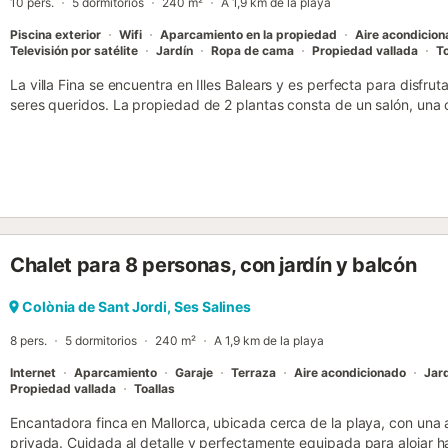
10 pers.
5 dormitorios
240 m²
A 1,9 km de la playa
Piscina exterior
Wifi
Aparcamiento en la propiedad
Aire acondicio
Televisión por satélite
Jardín
Ropa de cama
Propiedad vallada
To
La villa Fina se encuentra en Illes Balears y es perfecta para disfr
seres queridos. La propiedad de 2 plantas consta de un salón, una 
lo que puede alojar a 10 personas. Los servicios adicionales incluye
videollamadas) con un espacio de trabajo dedicado para hacer video
acondicionado, una lavadora, una secadora, así como toallas de pl
2 tronas y 2 cunas. Bienvenido a nuestro alquiler de vacaciones con
libre. Dese un refrescante chapuzón en la piscina, disfrute del exube
descubierta, encuentre sombra en la terraza cubierta, saboree delici
enjuáguese en la ducha exterior. La propiedad está ubicada en cer
Chalet para 8 personas, con jardín y balcón
aparcamiento disponible en el recinto. No se permiten mascotas, fu
propiedad cuenta con una zona de aparcamiento para motos y bicic
y trona son gratuitos. Si se necesitan más juegos, se pueden propor
Colònia de Sant Jordi, Ses Salines
8 pers.
5 dormitorios
240 m²
A 1,9 km de la playa
Internet
Aparcamiento
Garaje
Terraza
Aire acondicionado
Jar
Propiedad vallada
Toallas
Encantadora finca en Mallorca, ubicada cerca de la playa, con una a
privada. Cuidada al detalle y perfectamente equipada para alojar 