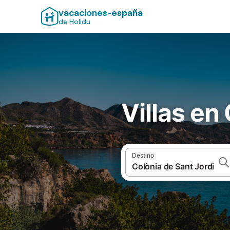
vacaciones-españa
de Holidu
Villas en
Destino