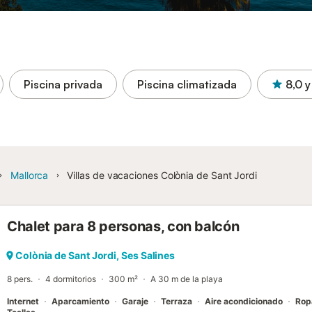
Piscina privada
Piscina climatizada
8,0
y
Mallorca
Villas de vacaciones Colònia de Sant Jordi
Chalet para 8 personas, con balcón
Colònia de Sant Jordi, Ses Salines
8 pers.
4 dormitorios
300 m²
A 30 m de la playa
Internet
Aparcamiento
Garaje
Terraza
Aire acondicionado
Rop