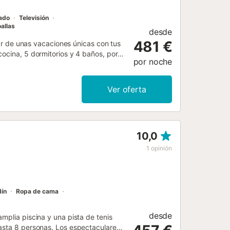
nado
Televisión
allas
desde
481 €
utar de unas vacaciones únicas con tus
cocina, 5 dormitorios y 4 baños, por
por noche
n Wi-Fi de alta velocidad (apto para
llamadas, una televisión, aire
aya/piscina. También hay disponibles
Ver oferta
 un tentador espacio privado al aire
rante jardín, relájese en la terraza
as a la parrilla en la barbacoa y
ca de la playa. Hay una plaza de
10,0
mar ni celebrar eventos. La
letas. Los 2 primeros juegos de cuna
1
opinión
cionar por un suplemento....
dín
Ropa de cama
desde
mplia piscina y una pista de tenis
hasta 8 personas. Los espectaculares