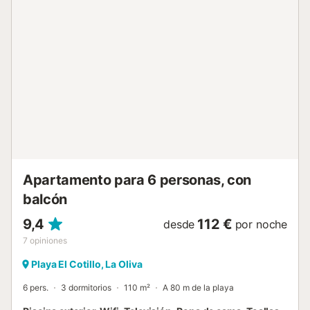
estrictamente prohibidas. El Wi-Fi y el aire acondicionado
no están disponibles....
Apartamento para 6 personas, con
balcón
9,4
112 €
desde
por noche
7
opiniones
Playa El Cotillo, La Oliva
6 pers.
3 dormitorios
110 m²
A 80 m de la playa