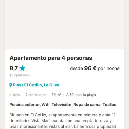
con características de ahorro de luz y agua. Se han
utilizado materiales sostenibles en el aislamiento de esta
propiedad....
Apartamento para 4 personas
8,7
96 €
desde
por noche
19
opiniones
Playa El Cotillo, La Oliva
4 pers.
2 dormitorios
70 m²
A 80 m de la playa
Piscina exterior, Wifi, Televisión, Ropa de cama, Toallas
Situado en El Cotillo, el apartamento en primera planta "2
dormitorios Vista Mar" cuenta con una amplia terraza y
unas impresionantes vistas al mar. La hermosa propiedad