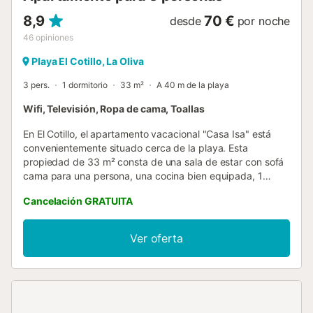
8,9
70 €
desde
por noche
46
opiniones
Playa El Cotillo, La Oliva
3 pers.
1 dormitorio
33 m²
A 40 m de la playa
Wifi, Televisión, Ropa de cama, Toallas
En El Cotillo, el apartamento vacacional "Casa Isa" está
convenientemente situado cerca de la playa. Esta
propiedad de 33 m² consta de una sala de estar con sofá
cama para una persona, una cocina bien equipada, 1
dormitorio y 1 baño, por lo que puede alojar a 3 personas.
Cancelación GRATUITA
Los servicios adicionales incluyen televisión, ventilador y
lavadora. El apartamento vacacional también cuenta con
una terraza descubierta privada donde relajarte por la
Ver oferta
noche. La propiedad está ubicada a 20 m de la playa más
cercana y a 500 m de la Playa de La Concha. También
merece la pena visitar la Playa de El Cotillo y la Playa de
Los Lagos. Hay aparcamiento gratuito disponible en la
calle. No se admiten mascotas y las fiestas están