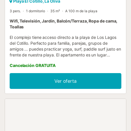
Playa El Cotillo, La Oliva
3 pers.
1 dormitorio
35 m²
A 100 m de la playa
Wifi, Televisión, Jardín, Balcón/Terraza, Ropa de cama,
Toallas
El complejo tiene acceso directo a la playa de Los Lagos
del Cotillo. Perfecto para familia, parejas, grupos de
amigos ... puedes practicar yoga, surf, paddle surf justo en
frente de nuestra playa. El apartamento es un lugar
acogedor, cálido y luminoso con una maravillosa terraza
Cancelación GRATUITA
para disfrutar de los espectaculares atardeceres que la
naturaleza nos regala cada tarde. El apartamento está
ubicado en un complejo que tiene acceso directo a la
Ver oferta
playa de Los Lagos, un entorno privilegiado para
desconectar del ajetreo y bullicio de la ciudad. El buen
tiempo presente prácticamente todo el año hace de El
Cotillo un lugar paradisíaco. De fácil acceso, con todas las
comodidades de una casa y la tranquilidad de la playa.
Los viajeros tendrán acceso a todas las áreas comunes del
resort. Respeta siempre las reglas de la comunidad.
Siempre pueden contactarme en cualquier momento.
Disponemos de caja de llaves en la entrada para acceder