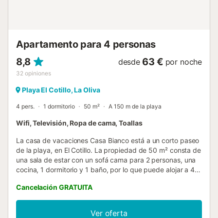
un viaje a una de las playas cercanas, por ejemplo, Playa
del Muellito (a sólo 7 minutos a pie o 600 m de la
propiedad), que está enmarcada por hermosas y altas
rocas y pintorescos edificios blancos. Aquí podrá nadar en
Apartamento para 4 personas
las brillantes aguas turques...
8,8
63 €
desde
por noche
32
opiniones
Playa El Cotillo, La Oliva
4 pers.
1 dormitorio
50 m²
A 150 m de la playa
Wifi, Televisión, Ropa de cama, Toallas
La casa de vacaciones Casa Bianco está a un corto paseo
de la playa, en El Cotillo. La propiedad de 50 m² consta de
una sala de estar con un sofá cama para 2 personas, una
cocina, 1 dormitorio y 1 baño, por lo que puede alojar a 4
personas. Los servicios adicionales incluyen Wi-Fi de alta
Cancelación GRATUITA
velocidad (apto para videollamadas), televisión y lavadora.
Este alojamiento no ofrece: aire acondicionado. Disfrute de
la comodidad de una barbacoa privada para cocinar
Ver oferta