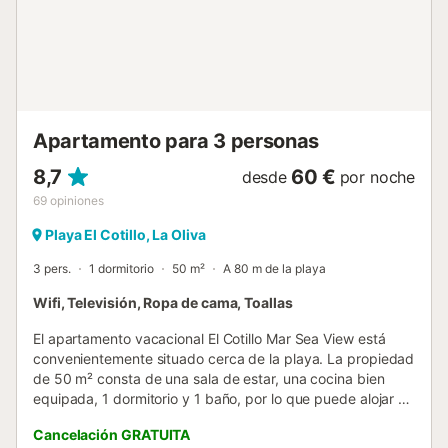
tabla de planchar. Servicios bajo petición y por un
suplemento: cama supletoria para 1 persona, toallas de
piscina o playa, masajes a domicilio....
Apartamento para 3 personas
8,7
60 €
desde
por noche
69
opiniones
Playa El Cotillo, La Oliva
3 pers.
1 dormitorio
50 m²
A 80 m de la playa
Wifi, Televisión, Ropa de cama, Toallas
El apartamento vacacional El Cotillo Mar Sea View está
convenientemente situado cerca de la playa. La propiedad
de 50 m² consta de una sala de estar, una cocina bien
equipada, 1 dormitorio y 1 baño, por lo que puede alojar a
2 personas. Los servicios adicionales incluyen Wi-Fi de alta
Cancelación GRATUITA
velocidad, así como una televisión. También hay una cuna