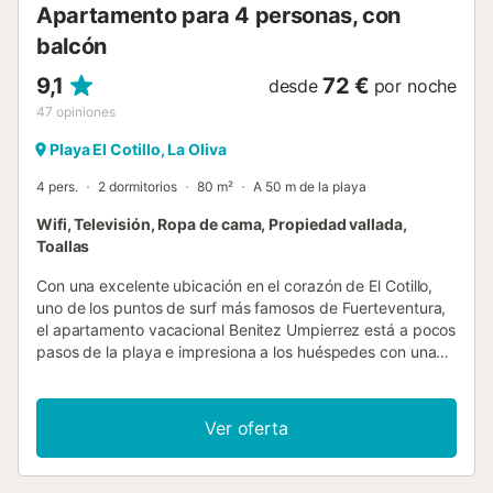
Apartamento para 4 personas, con
balcón
9,1
72 €
desde
por noche
47
opiniones
Playa El Cotillo, La Oliva
4 pers.
2 dormitorios
80 m²
A 50 m de la playa
Wifi, Televisión, Ropa de cama, Propiedad vallada,
Toallas
Con una excelente ubicación en el corazón de El Cotillo,
uno de los puntos de surf más famosos de Fuerteventura,
el apartamento vacacional Benitez Umpierrez está a pocos
pasos de la playa e impresiona a los huéspedes con una
increíble terraza compartida. Situado en la 2ª planta, el
apartamento con elementos arquitectónicos rústicos y
salpicaduras de color consta de un salón/comedor de
Ver oferta
planta abierta con una cocina integrada muy bien
equipada, 2 dormitorios dobles así como un cuarto de
baño, por lo que puede alojar a 4 personas. Los servicios