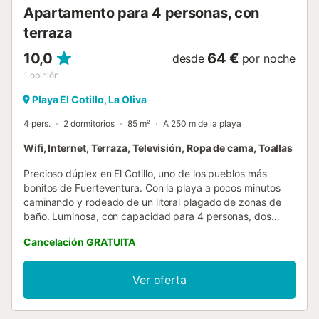
Apartamento para 4 personas, con
terraza
10,0
64 €
desde
por noche
1
opinión
Playa El Cotillo, La Oliva
4 pers.
2 dormitorios
85 m²
A 250 m de la playa
Wifi, Internet, Terraza, Televisión, Ropa de cama, Toallas
Precioso dúplex en El Cotillo, uno de los pueblos más
bonitos de Fuerteventura. Con la playa a pocos minutos
caminando y rodeado de un litoral plagado de zonas de
baño. Luminosa, con capacidad para 4 personas, dos
amplios dormitorios dobles y una acogedora terraza
Cancelación GRATUITA
donde podrás desconectar y almorzar al aire libre mientras
contemplas el mar. Con dos baños, sofá-cama y Smart TV
en el salón y dormitorio principal, tiene todos los
Ver oferta
ingredientes para unas vacaciones únicas en
Fuerteventura. Ubicado en uno de los enclaves más
bonitos de la isla, es ideal para familias, parejas y viajes de