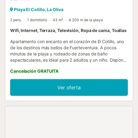
Playa El Cotillo, La Oliva
2 pers.
1 dormitorio
43 m²
A 200 m de la playa
Wifi, Internet, Terraza, Televisión, Ropa de cama, Toallas
Apartamento con encanto en el corazón de El Cotillo, uno
de los destinos más bellos de Fuerteventura. A pocos
minutos de la playa y rodeado de zonas de baño
espectaculares, es ideal para 2 adultos y un niño. Dispone
de amplio dormitorio con cama doble y acceso a terraza
Cancelación GRATUITA
perfecta para relajarse o comer al aire libre. Incluye baño,
sofá cama y Smart TV, con todo lo necesario para unas
vacaciones inolvidables. Apartamento en El Cotillo,
Ver oferta
Fuerteventura, en un entorno incomparable, ideal para
parejas y viajes de negocios. Cuenta con WiFi de fibra 300
Mb, perfecto para teletrabajo. Con capacidad para 2
adultos y un niño, dispone de dormitorio con cama doble y
acceso a acogedora terraza con comedor exterior. Incluye
salón con sofá cama y Smart TV, cocina equipada
integrada y baño con ducha. Ubicado al norte de la isla,
cerca de playas como Los Lagos, El Muellito y Marfolín, y