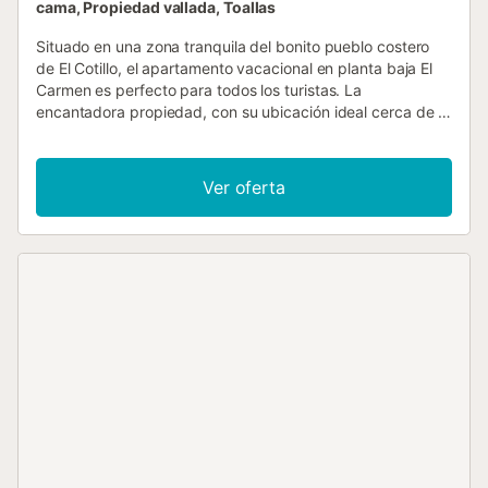
cama, Propiedad vallada, Toallas
Situado en una zona tranquila del bonito pueblo costero
de El Cotillo, el apartamento vacacional en planta baja El
Carmen es perfecto para todos los turistas. La
encantadora propiedad, con su ubicación ideal cerca de la
playa, cuenta con 2 dormitorios (uno con 2 camas
individuales), un salón/comedor, una cocina bien equipada
y un baño. El apartamento tiene capacidad para 4
Ver oferta
personas. Los servicios adicionales incluyen Wi-Fi,
lavadora, televisión de pantalla plana y televisión por cable
y por satélite. El apartamento dispone de cuna y trona, por
lo que es ideal para pasar unas vacaciones inolvidables en
familia. Empiece la mañana con un desayuno saludable en
su terraza cubierta, equipada con mesa y sillas, o relájese
con un buen libro en las tumbonas de su terraza
descubierta privada, donde podrá disfrutar de la ligera
brisa nocturna. Debido a su ubicación ideal, se puede
llegar a pie a una gran variedad de restaurantes,
cafeterías y bares en aproximadamente 6 minutos. El
supermercado más cercano también está a sólo 1 minuto a
pie (73 m). El autobús más cercano también está en las
inmediaciones y se puede llegar en 1 minuto a pie. Tome