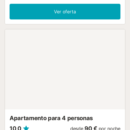
disponible. El apartamento vacacional también cuenta con
una terraza descubierta compartida donde relajarte por la
Ver oferta
noche. Hay aparcamiento gratuito disponible en la calle.
Las familias con niños son bienvenidas. El aire
acondicionado no está disponible actualmente. El Wi-Fi es
apto para hacer videollamadas. La propiedad no tiene
escalones y el interior no tiene escalones. Las sábanas
están incluidas en el precio....
Apartamento para 4 personas
10,0
90 €
desde
por noche