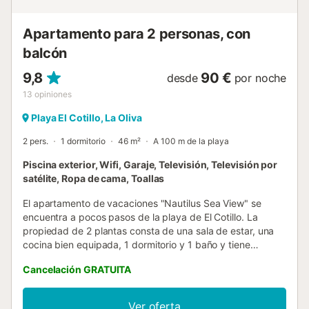
suave arena, aprender a surfear o simplemente refrescarte
en el br...
Apartamento para 2 personas, con
balcón
9,8
90 €
desde
por noche
13
opiniones
Playa El Cotillo, La Oliva
2 pers.
1 dormitorio
46 m²
A 100 m de la playa
Piscina exterior, Wifi, Garaje, Televisión, Televisión por
satélite, Ropa de cama, Toallas
El apartamento de vacaciones "Nautilus Sea View" se
encuentra a pocos pasos de la playa de El Cotillo. La
propiedad de 2 plantas consta de una sala de estar, una
cocina bien equipada, 1 dormitorio y 1 baño y tiene
capacidad para 2 personas. Entre los servicios y
Cancelación GRATUITA
comodidades adicionales se incluyen conexión Wi-Fi de
alta velocidad (apta para videollamadas), TV, ventilador y
lavadora. Su zona privada al aire libre incluye una terraza
Ver oferta