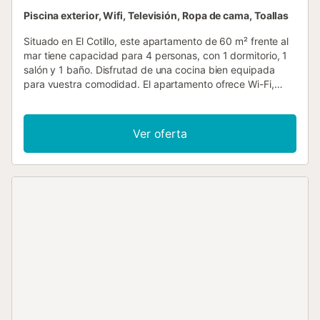
Piscina exterior, Wifi, Televisión, Ropa de cama, Toallas
Situado en El Cotillo, este apartamento de 60 m² frente al
mar tiene capacidad para 4 personas, con 1 dormitorio, 1
salón y 1 baño. Disfrutad de una cocina bien equipada
para vuestra comodidad. El apartamento ofrece Wi-Fi,
televisión, vídeo bajo demanda y un espacio dedicado
para teletrabajo. Salid a vuestra terraza privada sin cubrir
para relajaros con vistas a la montaña y el entorno
Ver oferta
marítimo. Podéis aparcar en la calle y hay transporte
público disponible cerca. La playa está a pocos pasos del
alojamiento. Tened en cuenta que no se permiten eventos
en la propiedad....