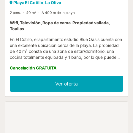
Playa El Cotillo, La Oliva
2 pers.
40 m²
A 400 m de la playa
Wifi, Televisión, Ropa de cama, Propiedad vallada,
Toallas
En El Cotillo, el apartamento estudio Blue Oasis cuenta con
una excelente ubicación cerca de la playa. La propiedad
de 40 m² consta de una zona de estar/dormitorio, una
cocina totalmente equipada y 1 baño, por lo que puede
alojar a 2 personas. Los servicios adicionales incluyen Wi-Fi
Cancelación GRATUITA
de alta velocidad (apto para videollamadas), televisión,
ventilador, lavadora y toallas de playa/piscina. Este
alojamiento no dispone de: aire acondicionado. Este
Ver oferta
apartamento estudio dispone de una terraza descubierta
privada para relajarse por la noche. La propiedad está
ubicada en cerca de la playa y los enlaces de transporte
público están a poca distancia. Hay aparcamiento gratuito
en la calle. No se permiten mascotas, fumar ni celebrar
eventos. Esta propiedad tiene directrices para ayudar a
los huéspedes con la correcta separación de residuos. Se
proporciona más información in situ. Este alquiler cuenta