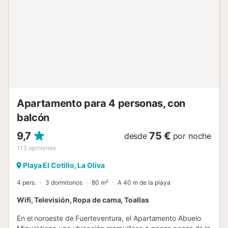
con supermercados y restaurantes próximos. La vivienda
ofrece sábanas, toallas, cafetera, tostadora, hervidor,
exprimidor y batidora. Terraza con mesa y sillas. Cuna y
trona gratis para el primer bebé. Hay escaleras y posible
ruido de obras cercanas. La vivienda cuenta con cocina
equipada, nevera y microondas, además de sábanas y
toallas de ducha. Dispone de WiFi, Smart TV, cuna de viaje
y trona. También incluye cafetera, tostadora, hervidor,
exprimidor manual y batidora eléctrica. La terraza, con
mesa y sillas, e...
Apartamento para 4 personas, con
balcón
9,7
75 €
desde
por noche
113
opiniones
Playa El Cotillo, La Oliva
4 pers.
3 dormitorios
80 m²
A 40 m de la playa
Wifi, Televisión, Ropa de cama, Toallas
En el noroeste de Fuerteventura, el Apartamento Abuelo