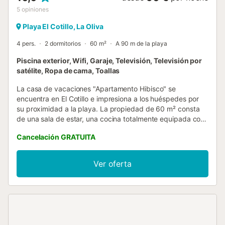
5
opiniones
Playa El Cotillo, La Oliva
4 pers.
2 dormitorios
60 m²
A 90 m de la playa
Piscina exterior, Wifi, Garaje, Televisión, Televisión por
satélite, Ropa de cama, Toallas
La casa de vacaciones "Apartamento Hibisco" se
encuentra en El Cotillo e impresiona a los huéspedes por
su proximidad a la playa. La propiedad de 60 m² consta
de una sala de estar, una cocina totalmente equipada con
lavavajillas, 2 dormitorios y 2 baños, por lo que puede
Cancelación GRATUITA
alojar a 4 personas. Los servicios adicionales incluyen Wi-
Fi (apto para hacer videollamadas), televisión, ventilador y
lavadora. También hay disponible una cuna y una trona. La
Ver oferta
propiedad tiene acceso a una zona exterior compartida
que incluye una piscina, una terraza descubierta y una
terraza cubierta. En las inmediaciones se puede practicar
surf y alquilar bicicletas. Además, el alojamiento se
encuentra a 450 metros de la playa del Muellito, a 750
metros de la playa de Los Lagos y a 850 metros de la