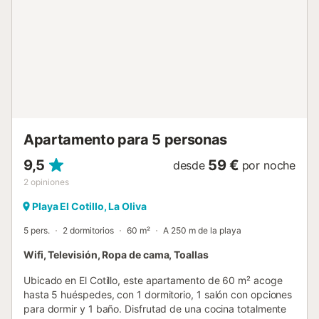
en cualquier momento. También tenemos una chica de
contacto, Barbara, que vive en el complejo. El cotillo es un
pueblo de pescadores sumamente tranquilo pero con
todas las comodidades de una ciudad (bares,
restaurantes, cafeterías, alquiler de material deportivo,
alquiler de coches, supermercados ...) Puedes moverte a
pie ya que es un pueblo pequeño, con bicicleta alquilando
una cerca de nuestro apartamento, y puedes acceder a
ella en autobús (línea 3 desde Corr...
Apartamento para 5 personas
9,5
59 €
desde
por noche
2
opiniones
Playa El Cotillo, La Oliva
5 pers.
2 dormitorios
60 m²
A 250 m de la playa
Wifi, Televisión, Ropa de cama, Toallas
Ubicado en El Cotillo, este apartamento de 60 m² acoge
hasta 5 huéspedes, con 1 dormitorio, 1 salón con opciones
para dormir y 1 baño. Disfrutad de una cocina totalmente