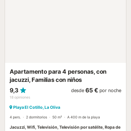
playa de El Cotillo. Hay una plaza de aparcamiento
disponible en un garaje y aparcamiento gratuito disponible
en la calle. No hay aire acondicionado. No se permiten
fiestas ni mascotas. Por favor, respete el horario de la
piscina. Hay un ascensor disponible en el edificio....
Apartamento para 4 personas, con
jacuzzi, Familias con niños
9,3
65 €
desde
por noche
18
opiniones
Playa El Cotillo, La Oliva
4 pers.
2 dormitorios
50 m²
A 400 m de la playa
Jacuzzi, Wifi, Televisión, Televisión por satélite, Ropa de