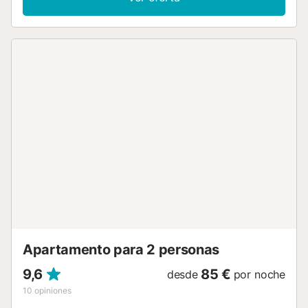
amueblada y un balcón. Además, hay una piscina
compartida a su disposición. Hay una gran variedad de
playas en la zona: El Cotillo (a 240 m de la propiedad),
Playa de los Lagos (a 290 m), Playa de Marfolín (a 700 m)
y Playa del Castillo (a 1,8 km). Corralejo está a 23 minutos
en coche. Hay una plaza de aparcamiento en un garaje y
aparcamiento gratuito en la calle. No se admiten mascotas
ni fiestas. No hay aire acondicionado. Se proporcionan
toallas y ropa de cama para estancias de 7 días o más. Se
puede solicitar limpieza adicional (por un suplemento). Hay
cámaras de seguridad 24/7 y/o dispositivos de grabación
de audio en el establecimiento. El edificio dispone de
ascensor....
Apartamento para 2 personas
9,6
85 €
desde
por noche
10
opiniones