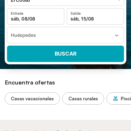
El Cotillo
Entrada
Salida
sáb, 08/08
sáb, 15/08
Huéspedes
BUSCAR
Encuentra ofertas
Casas vacacionales
Casas rurales
Pisc