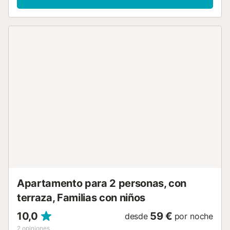
deliciosas comidas durante su estancia. Este alquiler de
vacaciones cuenta con una terraza descubierta
compartida para relajarse por las tardes. La propiedad
está ubicada en cerca de la playa y los enlaces de
transporte público están a poca distancia. Hay
aparcamiento gratuito en la calle. No se permiten
mascotas, fumar ni celebrar eventos. Este establecimiento
ofrece un cómodo sistema de auto check-in....
Apartamento para 2 personas, con
terraza, Familias con niños
10,0
59 €
desde
por noche
2
opiniones