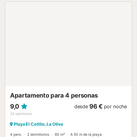
negocios, ya que cuenta con Internet Wifi de Fibra a
100mb, pensado para el teletrabajo. Dividido en dos
plantas, cuenta con capacidad para 4 personas, dos
acogedores dormitorios y un baño completo en la planta
baja de la vivienda, el principal con cama doble y Smart
TV y el segundo con dos camas individuales que pueden
unirse o separarse según necesidad. En la planta superior
de la vivienda, por donde se accede, dispone de una
cocina totalmente equipada, un segundo baño con ducha,
Smart TV, sofá-cama y acceso directo a la agradable
terraza de la vivienda, donde podrás almorzar y relajarte
mientras contemplas el mar. Con todas las comodidades,
esta vivienda es perfecta para pasar unas vacaciones o un
viaje de trabajo en el norte de Fuerteventura, un sitio
privilegiado rodeado de playas preciosas como...
Apartamento para 4 personas
9,0
96 €
desde
por noche
24
opiniones
Playa El Cotillo, La Oliva
4 pers.
2 dormitorios
60 m²
A 50 m de la playa