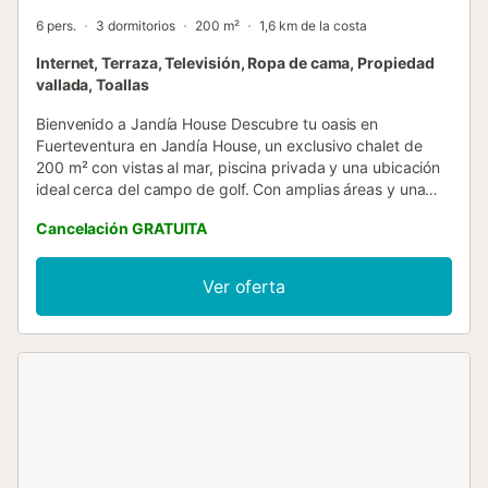
6 pers.
3 dormitorios
200 m²
1,6 km de la costa
Internet, Terraza, Televisión, Ropa de cama, Propiedad
vallada, Toallas
Bienvenido a Jandía House Descubre tu oasis en
Fuerteventura en Jandía House, un exclusivo chalet de
200 m² con vistas al mar, piscina privada y una ubicación
ideal cerca del campo de golf. Con amplias áreas y una
distribución perfecta, esta casa de vacaciones está
Cancelación GRATUITA
diseñada para ofrecer comodidad, privacidad y momentos
únicos en un entorno paradisíaco. La propiedad cuenta
con una piscina privada rodeada de tumbonas, perfecta
Ver oferta
para disfrutar del sol de Jandía en completa tranquilidad.
Este espacio está dedicado al descanso y la relajación,
proporcionando la serenidad que necesitas para tus
vacaciones. Ubicado en una zona tranquila, Jandía House
ofrece impresionantes vistas de la playa de Jandía desde
su amplia terraza, donde podrás relajarte contemplando el
océano. Además, su proximidad al campo de golf lo
convierte en una opción ideal para los amantes del
deporte y la naturaleza. Para añadir un toque de diversión,