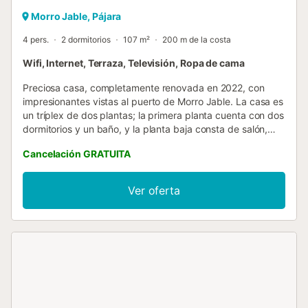
Morro Jable, Pájara
4 pers.
2 dormitorios
107 m²
200 m de la costa
Wifi, Internet, Terraza, Televisión, Ropa de cama
Preciosa casa, completamente renovada en 2022, con
impresionantes vistas al puerto de Morro Jable. La casa es
un tríplex de dos plantas; la primera planta cuenta con dos
dormitorios y un baño, y la planta baja consta de salón,
cocina, comedor, otro baño, un pequeño lavadero y una
Cancelación GRATUITA
amplia terraza con vistas al puerto. La casa está equipada
con todo lo necesario para unas vacaciones confortables y
también para trabajar a distancia....
Ver oferta