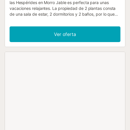
las Hespérides en Morro Jable es perfecta para unas
vacaciones relajantes. La propiedad de 2 plantas consta
de una sala de estar, 2 dormitorios y 2 baños, por lo que
puede alojar a 4 personas. Los servicios adicionales
incluyen Wi-Fi con un espacio de trabajo dedicado para
oficina en casa, así como televisión. También hay una cuna
Ver oferta
disponible para los huéspedes que la necesiten. Este
alquiler de vacaciones cuenta con una terraza descubierta
privada ideal para relajarse por la noche. No se permiten
mascotas, fumar ni celebrar eventos en la propiedad.
Toallas y sábanas están incluidas en la estancia. Este
inmueble no dispone de aire acondicionado. El
establecimiento ofrece un cómodo sistema de auto check-
in para mayor flexibilidad y comodidad durante la
llegada....