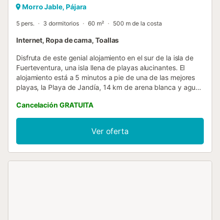
Morro Jable, Pájara
5 pers.
3 dormitorios
60 m²
500 m de la costa
Internet, Ropa de cama, Toallas
Disfruta de este genial alojamiento en el sur de la isla de
Fuerteventura, una isla llena de playas alucinantes. El
alojamiento está a 5 minutos a pie de una de las mejores
playas, la Playa de Jandía, 14 km de arena blanca y aguas
cristalinas. Disfruta de una estancia inolvidable. Espaciosa
Cancelación GRATUITA
vivienda en Morro Jable, costa sur de la isla de
Fuerteventura 3 dormitorios Cocina completamente
equipada WIFI gratuito Espacio de aparcamiento gratuito
Ver oferta
en la calle A 5 minutos a pie de una de las mejores playas
de la isla, Playa de Jandía Todos los servicios necesarios
en los alrededores: supermercado, restaurantes, farmacia,
gasolinera, cajeros, etc. Zona segura y tranquila, ideal para
familias Checkin sin contacto...