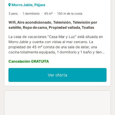
Morro Jable, Pájara
3 pers.
1 dormitorio
45 m²
150 m de la costa
Wifi, Aire acondicionado, Televisión, Televisión por
satélite, Ropa de cama, Propiedad vallada, Toallas
La casa de vacaciones "Casa Mar y Luz" está situada en
Morro Jable y cuenta con vistas al mar cercano. La
propiedad de 45 m² consta de una sala de estar, una
cocina totalmente equipada, 1 dormitorio y 1 baño y tiene
capacidad para 3 personas. El Wi-Fi es de alta velocidad
Cancelación GRATUITA
(apto para hacer videollamadas), TV, aire acondicionado
sólo en el salón, lavadora y secadora. También se
proporciona una cuna. La casa de vacaciones ofrece una
Ver oferta
terraza descubierta privada amueblada donde podrá
relajarse con vistas. Las playas cercanas incluyen Playa
Las Coloradas (5 min en coche de la propiedad), Playa de
Jandía (8 min) y Playa de Cofete (30 min). Hay
aparcamiento gratuito disponible en la calle. Se admiten
familias con niños. No se admiten mascotas ni fiestas. Hay
una caja de auto check-in disponible....