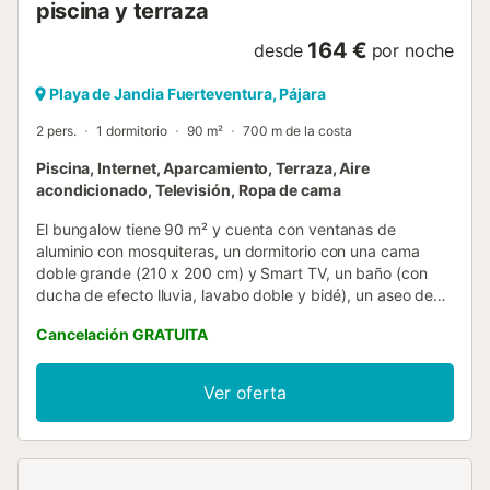
piscina y terraza
164 €
desde
por noche
Playa de Jandia Fuerteventura, Pájara
2 pers.
1 dormitorio
90 m²
700 m de la costa
Piscina, Internet, Aparcamiento, Terraza, Aire
acondicionado, Televisión, Ropa de cama
El bungalow tiene 90 m² y cuenta con ventanas de
aluminio con mosquiteras, un dormitorio con una cama
doble grande (210 x 200 cm) y Smart TV, un baño (con
ducha de efecto lluvia, lavabo doble y bidé), un aseo de
cortesía, un amplio salón-comedor, una cocina americana
Cancelación GRATUITA
con barra americana, una terraza privada, un lavadero
independiente, una Smart TV grande con canales
alemanes y una piscina justo al lado. Internet: Wi-Fi
Ver oferta
incluido....