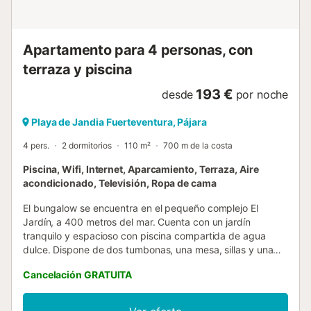
Apartamento para 4 personas, con
terraza y piscina
193 €
desde
por noche
Playa de Jandia Fuerteventura, Pájara
4 pers.
2 dormitorios
110 m²
700 m de la costa
Piscina, Wifi, Internet, Aparcamiento, Terraza, Aire
acondicionado, Televisión, Ropa de cama
El bungalow se encuentra en el pequeño complejo El
Jardín, a 400 metros del mar. Cuenta con un jardín
tranquilo y espacioso con piscina compartida de agua
dulce. Dispone de dos tumbonas, una mesa, sillas y una
sombrilla. El bungalow tiene 110 metros cuadrados e
Cancelación GRATUITA
incluye dos dormitorios, dos baños (con duchas de efecto
lluvia), un amplio salón-comedor, cocina, terraza vallada
con acceso directo a la piscina y un televisor de pantalla