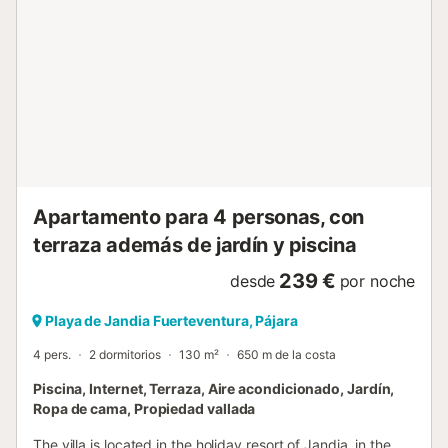
el chalet incluye una mesa de ping pong, ideal para crear
momentos agradables con amigos o familiares. Esta
característica garantiza entretenimiento para todas las
edades, completando una experiencia de alojamiento
única. El chalet tiene tres amplias habitaciones y tres
baños completos, junto con una cocina independiente y
totalmente equipada, lo que le permite disfrutar de cada
momento como si estuviera en casa. Con acceso
independiente y fácil aparcamiento en la call...
Apartamento para 4 personas, con
terraza además de jardín y piscina
239 €
desde
por noche
Playa de Jandia Fuerteventura, Pájara
4 pers.
2 dormitorios
130 m²
650 m de la costa
Piscina, Internet, Terraza, Aire acondicionado, Jardín,
Ropa de cama, Propiedad vallada
The villa is located in the holiday resort of Jandia, in the