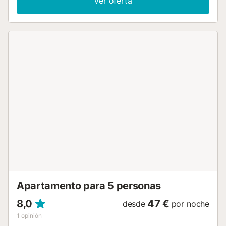
Ver oferta
plana grande con canales alemanes. Hay aparcamiento
disponible justo delante del bungalow. La reforma de 2018
incluye: ventanas de aluminio con mosquiteras, suelo
completamente nuevo, una cama doble grande (210 x 200
cm) y baños nuevos. Internet: Wi-Fi incluido....
Apartamento para 5 personas
8,0
47 €
desde
por noche
1
opinión