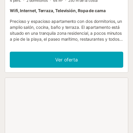
4 pers.
2 dormitorios
64 m²
250 m de la costa
Wifi, Internet, Terraza, Televisión, Ropa de cama
Precioso y espacioso apartamento con dos dormitorios, un
amplio salón, cocina, baño y terraza. El apartamento está
situado en una tranquila zona residencial, a pocos minutos
a pie de la playa, el paseo marítimo, restaurantes y todos
los servicios del pueblo. El apartamento cuenta con
conexión Wi-Fi rápida y fiable, incluida en el precio.
Dispone de Smart TV con Netflix y canales de televisión
Ver oferta
españoles. También hay canales alemanes disponibles vía
satélite. El apartamento está equipado con todo lo
necesario para su estancia, incluyendo ropa de cama,
toallas y toallas de playa. Además, disponemos de cuna y
trona para bebés y niños pequeños....