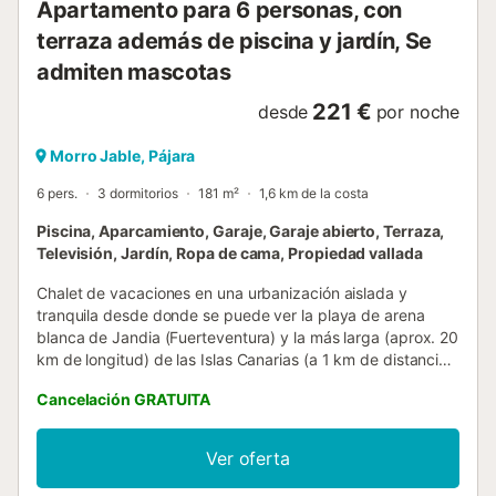
Apartamento para 6 personas, con
terraza además de piscina y jardín, Se
admiten mascotas
221 €
desde
por noche
Morro Jable, Pájara
6 pers.
3 dormitorios
181 m²
1,6 km de la costa
Piscina, Aparcamiento, Garaje, Garaje abierto, Terraza,
Televisión, Jardín, Ropa de cama, Propiedad vallada
Chalet de vacaciones en una urbanización aislada y
tranquila desde donde se puede ver la playa de arena
blanca de Jandia (Fuerteventura) y la más larga (aprox. 20
km de longitud) de las Islas Canarias (a 1 km de distancia
(unos 10 - 15 minutos a pie). El núcleo de población
Cancelación GRATUITA
principal Morro Jable, donde están los servicios,
administrativos y sanitarios se encuentra a entorno 2,-
kms., aunque la zona de hoteles y comercial ya comienza
Ver oferta
al fondo del campo de golf de la urbanización, donde esta
la vivienda, en el boulevard que se dirige al núcleo y se