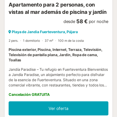
Apartamento para 2 personas, con
vistas al mar además de piscina y jardín
58 €
desde
por noche
Playa de Jandia Fuerteventura, Pájara
2 pers.
1 dormitorio
37 m²
100 m de la costa
Piscina exterior, Piscina, Internet, Terraza, Televisión,
Televisión de pantalla plana, Jardín, Ropa de cama,
Toallas
Jandía Paradise – Tu refugio en Fuerteventura Bienvenidos
a Jandía Paradise, un alojamiento perfecto para disfrutar
de la esencia de Fuerteventura. Situado en una zona
comercial vibrante, con restaurantes, tiendas y todos los
servicios a solo unos pasos, este alojamiento te ofrece la
Cancelación GRATUITA
combinación ideal de confort, accesibilidad y cercanía a
algunas de las mejores playas de la isla. El alojamiento
destaca por su amplio salón, perfecto para relajarte
Ver oferta
después de un día explorando la isla, un dormitorio
independiente que garantiza descanso y privacidad, y una