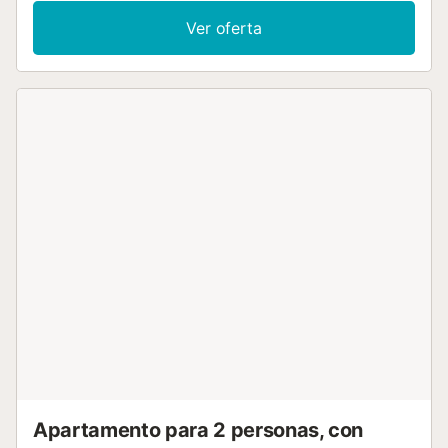
vitrocerámica, horno, microondas y lavavajillas. La villa
Ver oferta
también dispone de dos baños, ambos con ducha. La
amplia y soleada terraza es perfecta para disfrutar del
buen tiempo de Fuerteventura y está rodeada de
preciosos jardines canarios. El complejo cuenta con una
piscina a disposición de los huéspedes. Se proporcionan
sábanas y toallas....
Apartamento para 2 personas, con