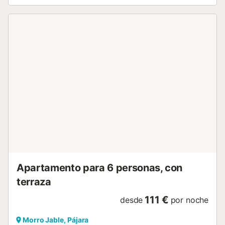
magnífica terraza con tumbonas, y un comedor exterior
ideal para desayunar con la brisa marina o disfrutar de una
copa bajo el cielo estrellado. Fuerteventura es un destino
privilegiado con buen tiempo durante casi todo el año,
ideal para disfrutar de su naturaleza y playas paradisíacas,
entre ellas: 🌊 Playa de Jandía, una de las más
espectaculares de la isla, con aguas cristalinas y una
extensión infinita de arena dorada, a tan solo unos metros
del alojamiento. 🏄‍♂️ Playa de Sotavento, famosa por sus
lagunas y su ambiente perfecto para el kitesurf y el
windsurf, además famosa por su festival anual "La Carpa"
🌴 Playa de Cofete, un rincón salvaje y virgen donde la
naturaleza muestra su lado más impresionante con
precioso acantilados y kilómetros de playa. 📸 Playa
Popcorn, un fenómeno natural único con sus famosas
piedras en ...
Apartamento para 6 personas, con
terraza
111 €
desde
por noche
Morro Jable, Pájara