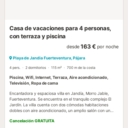
house was renovated in 2014 and impresses with its high-
quality furnish...
Casa de vacaciones para 4 personas,
con terraza y piscina
163 €
desde
por noche
Playa de Jandia Fuerteventura, Pájara
4 pers.
2 dormitorios
115 m²
700 m de la costa
Piscina, Wifi, Internet, Terraza, Aire acondicionado,
Televisión, Ropa de cama
Encantadora y espaciosa villa en Jandía, Morro Jable,
Fuerteventura. Se encuentra en el tranquilo complejo El
Jardín. La villa cuenta con dos cómodas habitaciones
dobles con aire acondicionado, un amplio salón con un
confortable sofá y un televisor de plasma con canales
Cancelación GRATUITA
españoles e internacionales. La cocina está totalmente
equipada con electrodomésticos modernos, incluyendo