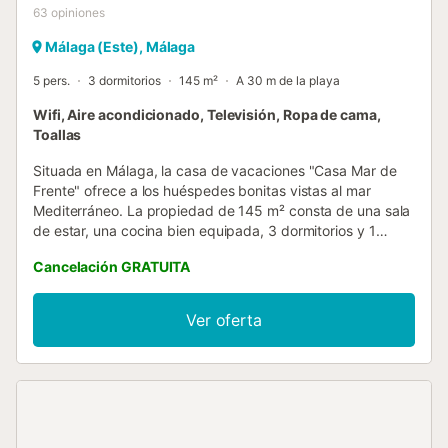
63
opiniones
Málaga (Este), Málaga
5 pers.
3 dormitorios
145 m²
A 30 m de la playa
Wifi, Aire acondicionado, Televisión, Ropa de cama,
Toallas
Situada en Málaga, la casa de vacaciones "Casa Mar de
Frente" ofrece a los huéspedes bonitas vistas al mar
Mediterráneo. La propiedad de 145 m² consta de una sala
de estar, una cocina bien equipada, 3 dormitorios y 1
baño, por lo que puede alojar a 5 personas. Los servicios
Cancelación GRATUITA
adicionales incluyen Wi-Fi (apto para videollamadas) con
un espacio de trabajo dedicado para hacer videollamadas,
una televisión, aire acondicionado en uno de los
Ver oferta
dormitorios (los otros dos están equipados con
ventiladores), calefacción, así como una lavadora.
También hay una cuna y una trona disponibles por un
suplemento. La propiedad cuenta con un espacio privado
al aire libre con 2 terrazas descubiertas y un balcón. La
propiedad está ubicada cerca de un campo de golf,