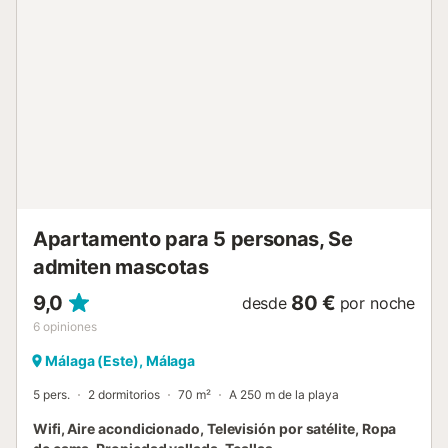
restaurantes, bares, transporte público y la playa.
Además, el alojamiento está situado a sólo 20 minutos en
coche del aeropuerto y a 25 minutos del centro comercial
Plaza Mayor. Se admiten familias con niños. No se
permiten mascotas, fumar ni celebrar eventos. Se ruega
evitar ruidos innecesarios entre las 12 y las 8 de la
mañana. Este alquiler cuenta con características de ahorro
de luz y agua....
Apartamento para 5 personas, Se
admiten mascotas
9,0
80 €
desde
por noche
6
opiniones
Málaga (Este), Málaga
5 pers.
2 dormitorios
70 m²
A 250 m de la playa
Wifi, Aire acondicionado, Televisión por satélite, Ropa