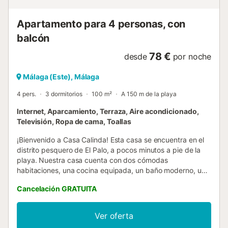
en cuenta aquí. 3. Deberás asumir un fee adicional por
servicios administrativos fijado...
Apartamento para 4 personas, con
balcón
78 €
desde
por noche
Málaga (Este), Málaga
4 pers.
3 dormitorios
100 m²
A 150 m de la playa
Internet, Aparcamiento, Terraza, Aire acondicionado,
Televisión, Ropa de cama, Toallas
¡Bienvenido a Casa Calinda! Esta casa se encuentra en el
distrito pesquero de El Palo, a pocos minutos a pie de la
playa. Nuestra casa cuenta con dos cómodas
habitaciones, una cocina equipada, un baño moderno, un
estudio y un acogedor patio donde podrá disfrutar de una
Cancelación GRATUITA
taza de café por la mañana o una copa de vino por la
noche. Además, hay un espacio de trabajo independiente
con escritorio y sofá cama, ¡perfecto para una "workation"!
Ver oferta
En resumen, ¡una base perfecta para unas maravillosas