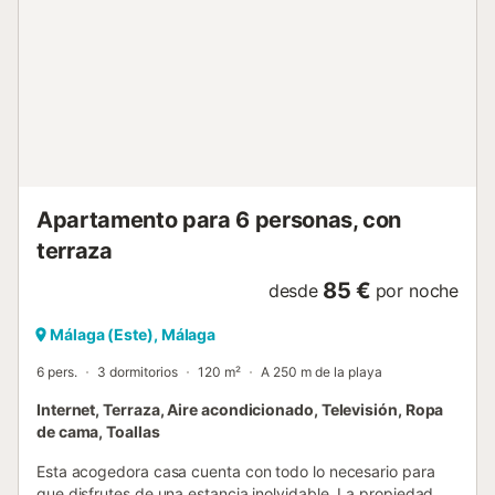
Para garantizar un ambiente de paz para todos, le
pedimos amablemente que minimice el ruido y respete las
horas de silencio entre las 10:00 PM y las 9:00 AM. Otras
cosas a tener en cuenta: Ofrecemos nuestro propio
servicio de taxi desde el aeropuerto a su alojamiento y/o
desde su alojamiento al aeropuerto. El pago se puede
realizar en efectivo o con tarjeta al conductor. Si desea
utilizar esta oferta, háganoslo saber después de su
reserva. Check-in entre las 3:00 PM y las 9:00 PM. Check-
out antes de las 11:00 AM....
Apartamento para 6 personas, con
terraza
85 €
desde
por noche
Málaga (Este), Málaga
6 pers.
3 dormitorios
120 m²
A 250 m de la playa
Internet, Terraza, Aire acondicionado, Televisión, Ropa
de cama, Toallas
Esta acogedora casa cuenta con todo lo necesario para
que disfrutes de una estancia inolvidable. La propiedad