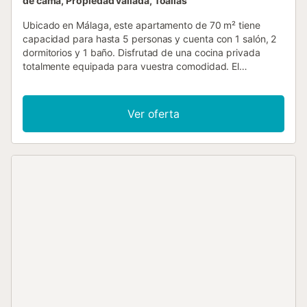
de cama, Propiedad vallada, Toallas
Ubicado en Málaga, este apartamento de 70 m² tiene
capacidad para hasta 5 personas y cuenta con 1 salón, 2
dormitorios y 1 baño. Disfrutad de una cocina privada
totalmente equipada para vuestra comodidad. El
apartamento ofrece Wi-Fi de alta velocidad apto para
videollamadas, vídeo bajo demanda, aire acondicionado y
calefacción tanto en el salón como en todos los
Ver oferta
dormitorios, lavadora privada y cuna para bebé. La playa
está a solo 2 minutos, lo que os permitirá acceder
fácilmente a la costa. También estaréis cerca del
transporte público, ideal para moveros por la zona. A 15
minutos a pie encontraréis una pista de tenis para vuestro
ocio. Se admite 1 mascota durante la estancia. No se
permiten eventos en la propiedad....