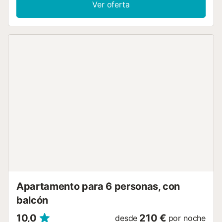
Ver oferta
ambiente local, pescado fresco y deliciosas tapas. A tener
en cuenta: Ofrecemos nuestro propio servicio de taxi
desde el aeropuerto a su alojamiento y/o desde su
alojamiento al aeropuerto. El pago se puede realizar al
conductor en efectivo o con tarjeta. Si desea hacer uso de
esta oferta, háganoslo saber después de realizar su
reserva. Check-in entre las 15:00 y las 21:00. Check-out
hasta las 11:00....
Apartamento para 6 personas, con
balcón
10,0
210 €
desde
por noche