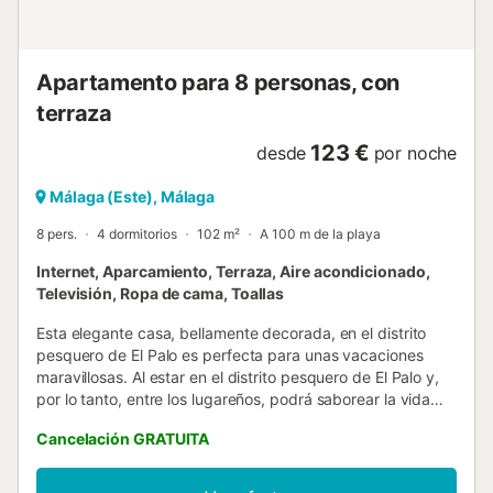
farmacia, bancos, bares, gimnasios con piscina, cafeterías,
tiendas, kiosco, parques infantiles, alquiler de bicicletas,
motos, coches, kayak, padel sulf, muchas escuelas de
idiomas, etc. La parada ...
Apartamento para 8 personas, con
terraza
123 €
desde
por noche
Málaga (Este), Málaga
8 pers.
4 dormitorios
102 m²
A 100 m de la playa
Internet, Aparcamiento, Terraza, Aire acondicionado,
Televisión, Ropa de cama, Toallas
Esta elegante casa, bellamente decorada, en el distrito
pesquero de El Palo es perfecta para unas vacaciones
maravillosas. Al estar en el distrito pesquero de El Palo y,
por lo tanto, entre los lugareños, podrá saborear la vida
española. La playa está a solo unos minutos a pie. En la
Cancelación GRATUITA
playa hay muchos bares y chiringuitos. ¡Aquí podrá
disfrutar de las tapas españolas y el pescado fresco que le
prepararán! El animado centro de Málaga se encuentra a 6