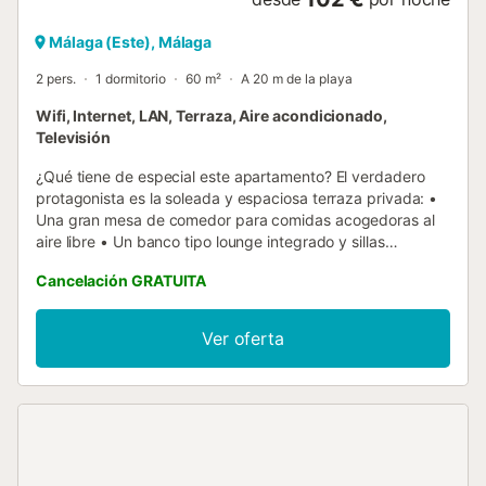
Málaga (Este), Málaga
2 pers.
1 dormitorio
60 m²
A 20 m de la playa
Wifi, Internet, LAN, Terraza, Aire acondicionado,
Televisión
¿Qué tiene de especial este apartamento? El verdadero
protagonista es la soleada y espaciosa terraza privada: •
Una gran mesa de comedor para comidas acogedoras al
aire libre • Un banco tipo lounge integrado y sillas
cómodas • Una ducha exterior para refrescarse después
Cancelación GRATUITA
de un día de playa • Impresionantes vistas al mar —
despiértate con el relajante sonido de las olas de fondo •
Perfecta para mañanas largas con café o té, y una copa
Ver oferta
de vino al atardecer En la misma calle encontrarás todos
los típicos restaurantes locales de pescado (reserva con
antelación, ya que puede haber bastante gente), y a unas
pocas calles detrás del apartamento, supermercados y
otras tiendas. El Palo es conocido como un humilde barrio
de pescadores. Este barrio histórico aún conserva sus
raíces marítimas, con vecinos amables y un auténtico