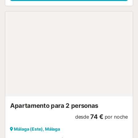
vacaciones en El Palo! A tener en cuenta: Ofrecemos
nuestro propio servicio de taxi desde el aeropuerto a su
alojamiento y/o desde su alojamiento al aeropuerto. El
pago se puede realizar al conductor en efectivo o con
tarjeta. Si desea hacer uso de esta oferta, háganoslo saber
después de realizar su reserva. Entrada entre las 15:00 y
las 21:00. Salida hasta las 11:00....
Apartamento para 2 personas
74 €
desde
por noche
Málaga (Este), Málaga