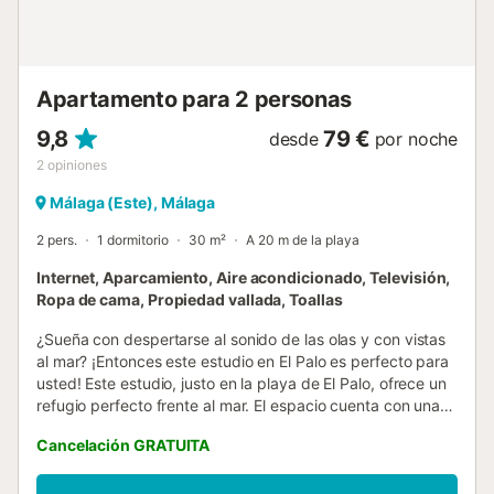
Apartamento para 2 personas
9,8
79 €
desde
por noche
2
opiniones
Málaga (Este), Málaga
2 pers.
1 dormitorio
30 m²
A 20 m de la playa
Internet, Aparcamiento, Aire acondicionado, Televisión,
Ropa de cama, Propiedad vallada, Toallas
¿Sueña con despertarse al sonido de las olas y con vistas
al mar? ¡Entonces este estudio en El Palo es perfecto para
usted! Este estudio, justo en la playa de El Palo, ofrece un
refugio perfecto frente al mar. El espacio cuenta con una
cocina totalmente equipada, baño con ducha y una zona
Cancelación GRATUITA
de estar/dormir con una cama doble (1,35 x 1,90). El
estudio se encuentra a poca distancia a pie de los
restaurantes y bares de El Palo, donde podrá disfrutar del