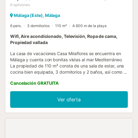
6
opiniones
Málaga (Este), Málaga
6 pers.
3 dormitorios
110 m²
A 600 m de la playa
Wifi, Aire acondicionado, Televisión, Ropa de cama,
Propiedad vallada
La casa de vacaciones Casa Miraflores se encuentra en
Málaga y cuenta con bonitas vistas al mar Mediterráneo.
La propiedad de 110 m² consta de una sala de estar, una
cocina bien equipada, 3 dormitorios y 2 baños, así como 3
aseos adicionales y por lo tanto puede acomodar a 6
Cancelación GRATUITA
personas. Los servicios adicionales incluyen Wi-Fi con un
espacio de trabajo dedicado para la oficina en casa, una
smart TV con servicios de streaming, aire acondicionado,
Ver oferta
una lavadora, una secadora, así como libros y juguetes
para niños. Este alquiler de vacaciones cuenta con un
espacio privado al aire libre con 2 terrazas abiertas, 2
terrazas cubiertas, un balcón y una barbacoa. Ideal para
huéspedes que buscan una estancia relajante y
agradable. La propiedad, con vistas al mar, está ubicada a