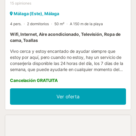
15
opiniones
Málaga (Este), Málaga
4 pers.
2 dormitorios
50 m²
A 150 m de la playa
Wifi, Internet, Aire acondicionado, Televisión, Ropa de
cama, Toallas
Vivo cerca y estoy encantado de ayudar siempre que
estoy por aquí, pero cuando no estoy, hay un servicio de
conserjería disponible las 24 horas del día, los 7 días de la
semana, que puede ayudarle en cualquier momento del
día. La mejor manera de llegar al apartamento es en taxi o
Cancelación GRATUITA
en coche. El aeropuerto de Málaga-Costa del Sol está a
sólo 18 min. El check-in puede hacerse a partir de las
15.00 horas, según disponibilidad y confirmación.
Ver oferta
Proporcionamos las comodidades básicas para el primer
uso: muestras de gel de ducha, champú, jabón, papel
higiénico, papel de cocina, esponja, productos para lavar
la vajilla y bolsa de basura. Por favor, avísenos si necesita
limpieza o ropa de cama extra; estaremos encantados de
proporcionarle un cargo adicional. Hay una política de