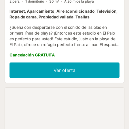
2 pers.
1 dormitorio
30 m²
A 20 m de la playa
Internet, Aparcamiento, Aire acondicionado, Televisión,
Ropa de cama, Propiedad vallada, Toallas
¿Sueña con despertarse con el sonido de las olas en
primera línea de playa? ¡Entonces este estudio en El Palo
es perfecto para usted! Este estudio, justo en la playa de
El Palo, ofrece un refugio perfecto frente al mar. El espacio
cuenta con una cocina totalmente equipada, baño con
Cancelación GRATUITA
ducha y una zona de estar/dormir con cama de
matrimonio (1.35 x 190). El estudio se encuentra a poca
distancia a pie de los restaurantes y bares de El Palo,
Ver oferta
donde podrá disfrutar del ambiente local, pescado fresco
y deliciosas tapas. A tener en cuenta: Ofrecemos nuestro
propio servicio de taxi desde el aeropuerto hasta su
alojamiento y/o desde su alojamiento hasta el aeropuerto.
El pago se puede realizar al conductor en efectivo o con
tarjeta. Si desea hacer uso de esta oferta, háganoslo saber
después de realizar su reserva. Check-in entre las 15:00 y
las 21:00. Check-out hasta las 11:00....