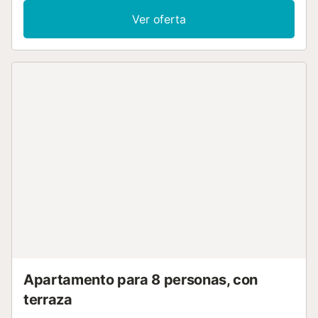
en vuestra terraza privada cubierta o en la terraza privada
Ver oferta
descubierta, perfectas para disfrutar del ambiente
costero. Podéis aparcar fácilmente en la calle. No se
permiten eventos en la propiedad. La playa está cerca y el
transporte público es de fácil acceso. A solo 15 minutos a
pie encontraréis una pista de tenis....
Apartamento para 8 personas, con
terraza