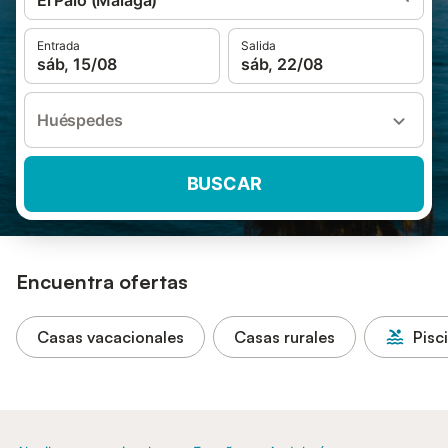
El Palo (Málaga)
Entrada
Salida
sáb, 15/08
sáb, 22/08
Huéspedes
BUSCAR
Encuentra ofertas
Casas vacacionales
Casas rurales
Pisc