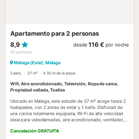
matrimonio, otro con cama individual y un tercero con litera
triple (cama doble abajo y cama individual arriba). * Baño
con ducha moderno y funcional. * Amplia terraza superior,
equipada con mobiliario de exterior, donde podrá tomar el
sol, relajarse leyend...
Apartamento para 2 personas
8,9
116 €
desde
por noche
56
opiniones
Málaga (Este), Málaga
2 pers.
37 m²
A 30 m de la playa
Wifi, Aire acondicionado, Televisión, Ropa de cama,
Propiedad vallada, Toallas
Ubicado en Málaga, este estudio de 37 m² acoge hasta 2
huéspedes, con 2 zonas de estar y 1 baño. Disfrutad de
una cocina totalmente equipada, Wi-Fi de alta velocidad
ideal para videollamadas, aire acondicionado, ventilador,
televisión, vídeo bajo demanda, lavadora y self check-in
Cancelación GRATUITA
para mayor comodidad. El estudio ofrece vistas al mar que
harán vuestra estancia aún más especial. Salid a relajaros