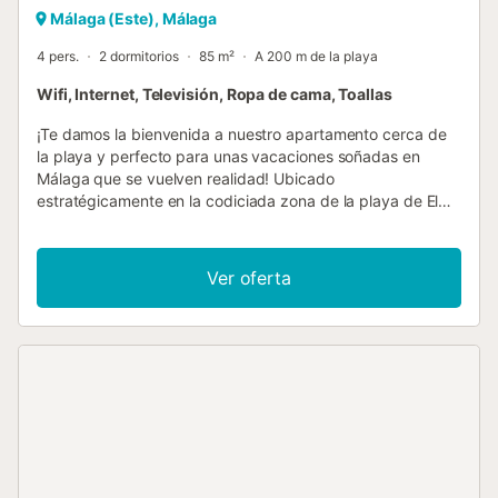
Málaga (Este), Málaga
4 pers.
2 dormitorios
85 m²
A 200 m de la playa
Wifi, Internet, Televisión, Ropa de cama, Toallas
¡Te damos la bienvenida a nuestro apartamento cerca de
la playa y perfecto para unas vacaciones soñadas en
Málaga que se vuelven realidad! Ubicado
estratégicamente en la codiciada zona de la playa de El
Palo, este acogedor apartamento vacacional te coloca a
solo 150 metros de la playa de El Palo, una hermosa
extensión de arena que ostenta la prestigiosa Q de
Ver oferta
Calidad Turística. Imagínate levantándote cada mañana
con la brisa marina a solo unos pasos. La Playa de El Palo
te espera para sumergirte en sus aguas cristalinas y
disfrutar del sol. Y si eres amante de la buena comida
mediterránea, estás rodeado de los chiringuitos locales
más auténticos, como Lulú Playa, El Zagal, Los Marineros y
Gabi. No dejes de probar los espetos (sardinas) ya que
son los mejores de toda la Costa del Sol Cuando el apetito
te llame, tienes una gama de opciones. Desde La Olla de
mi Madre hasta Cortijo de Pepe, pasando por La Chamaca