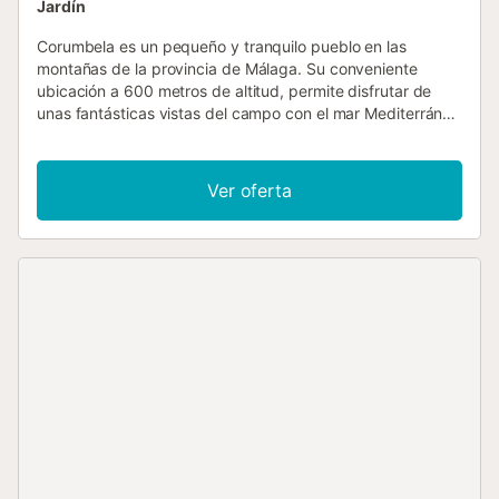
Jardín
Corumbela es un pequeño y tranquilo pueblo en las
montañas de la provincia de Málaga. Su conveniente
ubicación a 600 metros de altitud, permite disfrutar de
unas fantásticas vistas del campo con el mar Mediterráneo
de fondo. En este bonito pueblo, se encuentra esta gran
casa de vacaciones en una gran parcela con barbacoa y
una agradable terraza para reunirse alrededor. En 30
Ver oferta
minutos en coche se puede llegar a Torre del Mar con sus
2 km de playas de arena y una gran variedad de
restaurantes, bares y tiendas. Málaga, la capital de la
Costa del Sol, está a 1 hora en coche. Aquí podrá disfrutar
de la gran oferta cultural de edificios históricos, museos,
gastronomía y también posibilidades de compras....