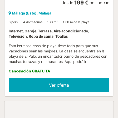
199 €
desde
por noche
Málaga (Este), Málaga
8 pers.
4 dormitorios
133 m²
A 60 m de la playa
Internet, Garaje, Terraza, Aire acondicionado,
Televisión, Ropa de cama, Toallas
Esta hermosa casa de playa tiene todo para que sus
vacaciones sean las mejores. La casa se encuentra en la
playa de El Palo, un encantador barrio de pescadores con
muchas terrazas y restaurantes. Aquí podrá ir
directamente a la playa para un refrescante baño. Esta
Cancelación GRATUITA
casa especial ha sido recientemente renovada por
completo y amueblada lujosamente. Cocina totalmente
equipada, 4 dormitorios y 3 baños. En la terraza de la
Ver oferta
azotea con vistas al mar, podrá disfrutar de una deliciosa
bebida en completa tranquilidad. Esta propiedad se
encuentra aproximadamente a 5 km del centro de Málaga.
Tenga en cuenta que esta propiedad se encuentra en un
barrio residencial tradicional español, lo que le brindará
una experiencia auténtica de vivir entre la población local.