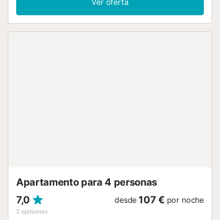
Ver oferta
kilómetros. Esta encantadora casa cuenta con 4
dormitorios, 3 de ellos con cama de matrimonio y uno con
cama nido. Hay 2 baños, ambos con ducha a ras de suelo
y un aseo en la planta baja. La cocina está totalmente
equipada y cuenta con todas las comodidades modernas.
Desde el segundo piso se puede acceder directamente a
la gran terraza, donde podrá desayunar por la mañana o
disfrutar más tarde en el día de un buen vaso de vino.
Bueno saber: Ofrecemos nuestro propio servicio de taxi
desde el aeropuerto hasta su alojamiento y/o desde su
alojamiento hasta el aeropuerto. El pago se puede realizar
en efectivo o con tarjeta al conductor. Si desea
aprovechar esta oferta, háganoslo saber después de
realizar su reserva. Entrada entre las 15:00 y las 21:00.
Salida hasta las 11:00....
Apartamento para 4 personas
7,0
107 €
desde
por noche
2
opiniones