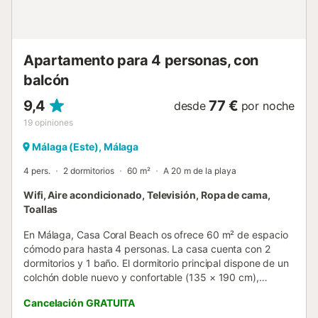
Apartamento para 4 personas, con
balcón
9,4
77 €
desde
por noche
19
opiniones
Málaga (Este), Málaga
4 pers.
2 dormitorios
60 m²
A 20 m de la playa
Wifi, Aire acondicionado, Televisión, Ropa de cama,
Toallas
En Málaga, Casa Coral Beach os ofrece 60 m² de espacio
cómodo para hasta 4 personas. La casa cuenta con 2
dormitorios y 1 baño. El dormitorio principal dispone de un
colchón doble nuevo y confortable (135 × 190 cm),
mientras que el segundo dormitorio tiene literas con
Cancelación GRATUITA
colchones nuevos (90 × 190 cm cada uno) y barandilla de