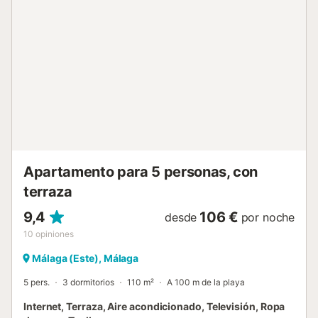
12 minutos a pie de la hermosa playa de El Palo, a poca
distancia de los enlaces de transporte público y hay una
pista de tenis a 15 minutos a pie. Hay aparcamiento
gratuito disponible en la calle y justo en frente de la casa.
No se permiten mascotas, fumar ni celebrar eventos. Hay
servicio de cuidado infantil disponible. Esta propiedad
tiene directrices para ayudar a los huéspedes con la
correcta separación de residuos. Se proporciona más
información in situ. Esta propiedad cuenta con iluminación
de bajo consumo. Tenga en cuenta que puede haber
regulaciones gubernamentales sobre el agua en vigor en el
momento de su ...
Apartamento para 5 personas, con
terraza
9,4
106 €
desde
por noche
10
opiniones
Málaga (Este), Málaga
5 pers.
3 dormitorios
110 m²
A 100 m de la playa
Internet, Terraza, Aire acondicionado, Televisión, Ropa