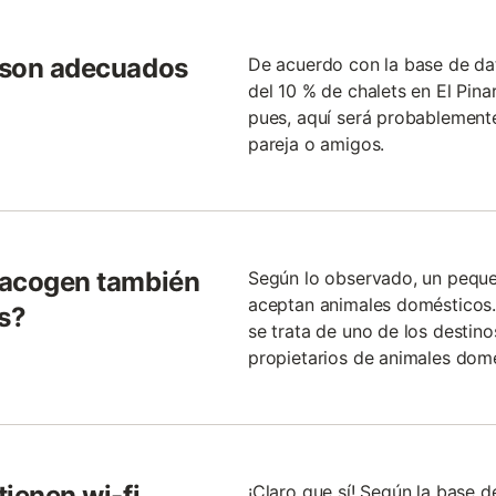
r son adecuados
De acuerdo con la base de d
del 10 % de chalets en El Pin
?
pues, aquí será probablement
pareja o amigos.
r acogen también
Según lo observado, un pequeñ
aceptan animales domésticos.
as?
se trata de uno de los destin
propietarios de animales domé
tienen wi-fi
¡Claro que sí! Según la base 