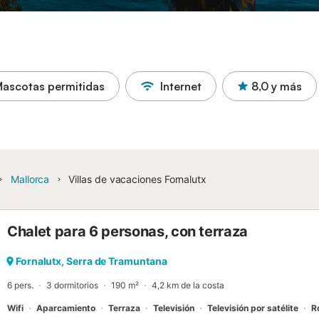
ascotas permitidas
Internet
8,0
y más
Mallorca
Villas de vacaciones Fornalutx
Chalet para 6 personas, con terraza
Fornalutx, Serra de Tramuntana
6 pers.
3 dormitorios
190 m²
4,2 km de la costa
Wifi
Aparcamiento
Terraza
Televisión
Televisión por satélite
R