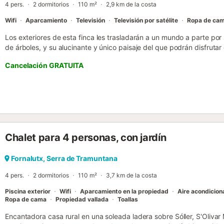
4 pers.
2 dormitorios
110 m²
2,9 km de la costa
Huma...
Wifi
Aparcamiento
Televisión
Televisión por satélite
Ropa de ca
Los exteriores de esta finca les trasladarán a un mundo a parte por 
de árboles, y su alucinante y único paisaje del que podrán disfrutar 
podrán sentarse a merendar, a leer tranquilamente o a comer un m
Cancelación GRATUITA
gas. La belleza de la construcción también es extraordinaria al con
cada uno de sus rincones, desde las explanadas, las escaleras y los
edificación. Lo más peculiar aunque puede que ventajoso, es que la
edificaciones. En una de ellas, se encuentra la cocina, equipada co
y electrodomésticos, incluyendo lavadora. Ésta se abre paso al com
pueden tumbarse en los sofás a ver la televisión con canales inter
calor de la estufa de leña en los días más frescos. En el segundo edi
Chalet para 4 personas, con jardín
baño con ducha en la planta baja, y subiendo las escaleras tienen l
ventilador, una de ellas con cama doble y otra con una litera. Hay 
trona. El entorno de la propiedad es insuperable. Se localiza muy 
Fornalutx, Serra de Tramuntana
Barques, de visita obligada de hecho, donde pueden gozar de unas 
4 pers.
2 dormitorios
110 m²
3,7 km de la costa
Piscina exterior
Wifi
Aparcamiento en la propiedad
Aire acondicio
Ropa de cama
Propiedad vallada
Toallas
Encantadora casa rural en una soleada ladera sobre Sóller, S'Olivar 