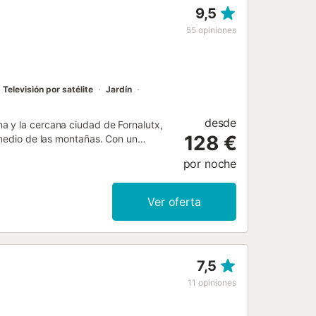
9,5
55
opiniones
Televisión por satélite
Jardín
desde
a y la cercana ciudad de Fornalutx,
128 €
 medio de las montañas. Con un
, la casa de campo tiene capacidad
por noche
ón por satélite con reproductor de
omo aire acondicionado y una
 sombra de los árboles, hay una terraza
Ver oferta
sus relajantes vacaciones. El
una panadería, restaurantes y bares
15 minutos en coche. Ideal para
n tiene función de calefacción. Hay
7,5
11
opiniones