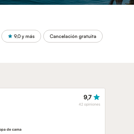
9,0
y más
Cancelación gratuita
9,7
42
opiniones
opa de cama