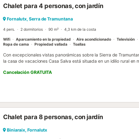
Chalet para 4 personas, con jardín
Fornalutx, Serra de Tramuntana
4 pers.
2 dormitorios
90 m²
4,3 km de la costa
Wifi
Aparcamiento en la propiedad
Aire acondicionado
Televisión
Ropa de cama
Propiedad vallada
Toallas
Con excepcionales vistas panorámicas sobre la Sierra de Tramuntan
la casa de vacaciones Casa Salva está situada en un idilio rural en
salón/comedor, una cocina bien equipada, 2 dormitorios y un baño
Cancelación GRATUITA
para 4 personas. Las instalaciones de la casa rural incluyen televisi
DVD, Wi-Fi, una cuna, una trona y una zona de aparcamiento, así c
chimenea para los días más frescos. En la idílica zona exterior a la
con zona de estar y barbacoa, donde podrá sentarse y disfrutar de 
encantador pueblo de montaña de Fornalutx con un supermercado, 
está a sólo 700 m, y la playa más cercana en Port de Sóller está a 
excursionistas, ciclistas y montañeros. El aire acondicionado tambié
Chalet para 8 personas, con jardín
una estufa de leña y una estufa eléctrica....
Biniaraix, Fornalutx