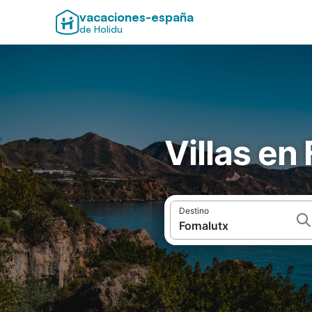
vacaciones-españa
de Holidu
Villas en
Destino