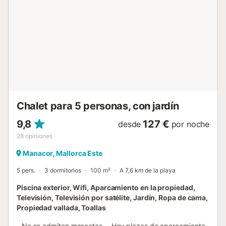
Hay lavadora, plancha y tabla de planchar. En esta misma
planta, hay tres dormitorios con armario, uno con cama
doble y dos con dos camas individuales. También hay un
aseo y dos baños, uno con bañera y ducha, y otro con
bañera. Subiendo las escaleras, encontrarán una tercera
sala de estar con TV-SAT y tres dormitorios más, dos de
ellos con armario. Todos ofrecen dos camas individuales y
uno de ellos cuenta con baño en suite con bañera. Además
1 cuna y 1 trona están disponibles. Este piso superi...
Chalet para 5 personas, con jardín
9,8
127 €
desde
por noche
28
opiniones
Manacor, Mallorca Este
5 pers.
3 dormitorios
100 m²
A 7,6 km de la playa
Piscina exterior, Wifi, Aparcamiento en la propiedad,
Televisión, Televisión por satélite, Jardín, Ropa de cama,
Propiedad vallada, Toallas
- No se admiten mascotas. - Hay plazas de aparcamiento