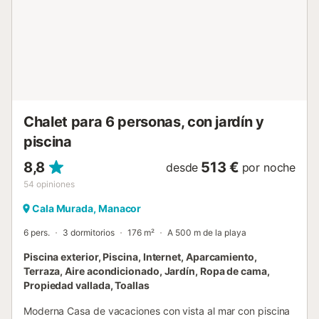
por un suplemento. Early check-in o late check-out posible
por un suplemento, según disponibilidad. No se admiten
mascotas. El alojamiento es tipo self-catering; los alimentos
y demás consumibles corren por vuestra cuenta. La finca
está a 1,0 km de Son Macià, a 7,7 km de Cala Magraner, a
9,3 km de Cala Varques y a 11,0 km de Porto Colom. -
Toallas para la playa/piscina Pagos 6,00 € por estancia...
Chalet para 6 personas, con jardín y
piscina
8,8
513 €
desde
por noche
54
opiniones
Cala Murada, Manacor
6 pers.
3 dormitorios
176 m²
A 500 m de la playa
Piscina exterior, Piscina, Internet, Aparcamiento,
Terraza, Aire acondicionado, Jardín, Ropa de cama,
Propiedad vallada, Toallas
Moderna Casa de vacaciones con vista al mar con piscina