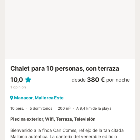
aparcamiento gratuito en la calle cerca de la finca. Las
familias encontrarán cuna y trona a su disposición. Se
proporcionan sábanas y toallas. Se admiten mascotas
pequeñas y medianas bien educadas. Manacor está en
una ubicación ideal en el este de Mallorca, a pocos
minutos en coche de las hermosas playas de Porto Cristo y
Cala Millor, y de las famosas Cuevas del Drach. Es la base
perfecta para explorar la isla. Importante: no se permite
fumar ni celebrar eventos....
Chalet para 10 personas, con terraza
10,0
380 €
desde
por noche
1
opinión
Manacor, Mallorca Este
10 pers.
5 dormitorios
200 m²
A 9,4 km de la playa
Piscina exterior, Wifi, Terraza, Televisión
Bienvenido a la finca Can Comes, reflejo de la tan citada
Mallorca auténtica. La cantería del venerable edificio