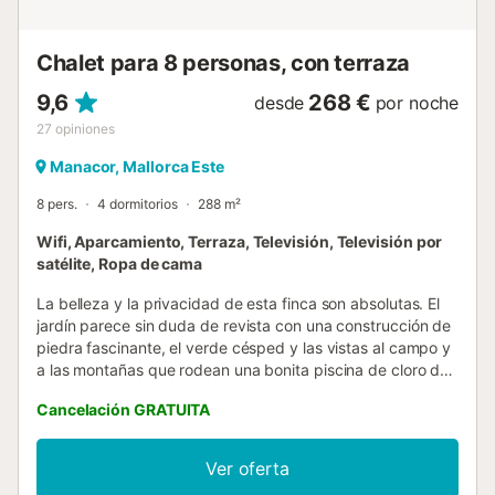
privado en la parte superior de la finca; por la noche
encontraréis más plazas gratuitas en la calle. Familia...
Chalet para 8 personas, con terraza
9,6
268 €
desde
por noche
27
opiniones
Manacor, Mallorca Este
8 pers.
4 dormitorios
288 m²
Wifi, Aparcamiento, Terraza, Televisión, Televisión por
satélite, Ropa de cama
La belleza y la privacidad de esta finca son absolutas. El
jardín parece sin duda de revista con una construcción de
piedra fascinante, el verde césped y las vistas al campo y
a las montañas que rodean una bonita piscina de cloro de
7 m x 3.5 m y una profundidad desde 1 hasta 1.45 m.
Cancelación GRATUITA
Junto a ella, una sencilla pérgola con 8 tumbonas y un
porche amueblado para comer invitan a disfrutar de las
calurosas temperaturas. Una segunda terraza, cubierta de
Ver oferta
cañizo, cuenta con una mesa con dos bandos, ideal para