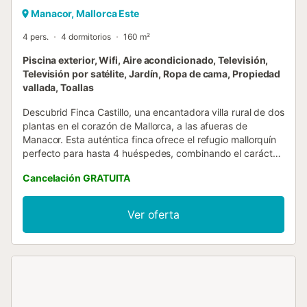
Manacor, Mallorca Este
4 pers.
4 dormitorios
160 m²
Piscina exterior, Wifi, Aire acondicionado, Televisión,
Televisión por satélite, Jardín, Ropa de cama, Propiedad
vallada, Toallas
Descubrid Finca Castillo, una encantadora villa rural de dos
plantas en el corazón de Mallorca, a las afueras de
Manacor. Esta auténtica finca ofrece el refugio mallorquín
perfecto para hasta 4 huéspedes, combinando el carácter
tradicional con comodidades modernas. El interior
Cancelación GRATUITA
espacioso cuenta con 4 dormitorios, 3 baños completos y
un aseo de cortesía, cocina totalmente equipada con
utensilios y un luminoso salón. Todas las habitaciones
Ver oferta
disponen de aire acondicionado y calefacción para
vuestro confort durante todo el año. Incluye Wi-Fi de alta
velocidad (apto para videollamadas), TV vía satélite y
lavadora. En el exterior, disfrutad de vuestro propio jardín
privado vallado con piscina al aire libre, terraza solárium,
barbacoa, ducha exterior y balcón, el entorno ideal para
largas veladas de verano bajo el cielo mallorquín. Hay