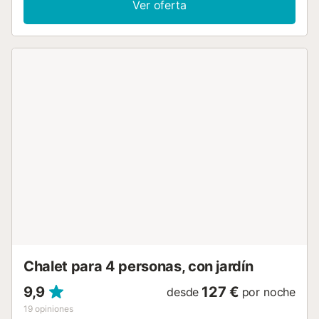
Ver oferta
como una única unidad de alojamiento. Espacios de la
finca La vivienda principal cuenta con un amplio y
luminoso salón con cocina abierta totalmente equipada,
además de una gran mesa de comedor perfecta para
compartir momentos en grupo. En la planta principal
encontrarás: • Un dormitorio con cama doble • Un
dormitorio con cama individual • Un dormitorio con dos
camas individuales En la planta superior: • Un dormitorio
amplio con cama doble, cama supletoria y vestidor La
finca dispone de aire acondicionado en la mayoría de
estancias y dos baños completos. Espacio adicional dentro
de la propiedad Dentro de la misma finca, se dispone de
un espacio adicional equipado con salón-comedor, cocina,
baño y dormitorios, pensado para complementar la
capacidad total y ofrecer mayor comodidad al grupo.
Exterior Toda la propiedad comparte: • Piscina privada •
Zona ajardinada • Terraza equipada para comer al aire
libre Un entorno perfecto para relajarse, disfrutar de...
Chalet para 4 personas, con jardín
9,9
127 €
desde
por noche
19
opiniones