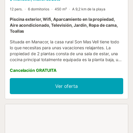
12 pers.
6 dormitorios
450 m²
A 9,2 km de la playa
Piscina exterior, Wifi, Aparcamiento en la propiedad,
Aire acondicionado, Televisión, Jardín, Ropa de cama,
Toallas
Situada en Manacor, la casa rural Son Mas Vell tiene todo
lo que necesitas para unas vacaciones relajantes. La
propiedad de 2 plantas consta de una sala de estar, una
cocina principal totalmente equipada es la planta baja, una
cocina americana en la planta superior, 6 dormitorios y 4
Cancelación GRATUITA
baños y por lo tanto puede acomodar a 12 personas. Los
servicios adicionales incluyen Wi-Fi con un espacio de
trabajo dedicado para la oficina en casa, aire
Ver oferta
acondicionado (disponible en 4 habitaciones y funciona de
8:00 pm a 6:00 am), una televisión, así como una
lavadora. La propiedad cuenta con muebles antiguos que
han sido cuidadosamente restaurados y conservados.
Además, hay un gimnasio privado a su disposición.
También hay una cuna y una trona a su disposición. Este
alquiler vacacional ofrece piscina privada, jardín, terraza
descubierta, terraza cubierta, balcón, barbacoa y ducha