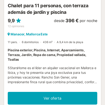
Chalet para 11 personas, con terraza
además de jardín y piscina
9,9
396 €
desde
por noche
12
opiniones
Manacor, Mallorca Este
11 pers.
6 dormitorios
436 m²
A 9,4 km de la playa
Piscina exterior, Piscina, Internet, Aparcamiento,
Terraza, Jardín, Ropa de cama, Propiedad vallada,
Toallas
5StarsHome es el líder en alquiler vacacional en Mallorca e
Ibiza, y hoy te presenta una joya exclusiva para tus
próximas vacaciones: Rancho Son Gener, una
impresionante finca rural que combina privacidad, confort
y naturaleza en estado puro. Aquí, donde el tiempo se
detiene y la serenidad del entorno acaricia cada rincón,
descubrirás el lugar ideal para desconectar, reconectar y
Ver oferta
disfrutar de la auténtica esencia mallorquina. Si buscas un