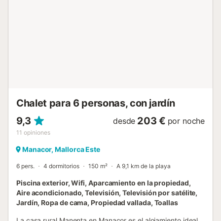
exterior. Además, dos baños adicionales se encuentran en
la casa de la piscina y el gimnasio. Hay una plaza de
aparcamiento disponible en la propiedad. Se admite una
mascota por un suplemento. No está permitido fumar. Se
permiten celebraciones de eventos solo para los
huéspedes de la propiedad previamente solicitadas y
aprobadas por el anfitrión. Hay un coste extra por
catering. El uso del aire acondicionado fuera del horario
establecido está sujeto a una tarifa diaria adicional. Los
huéspedes pueden observar cámaras ...
Chalet para 6 personas, con jardín
9,3
203 €
desde
por noche
11
opiniones
Manacor, Mallorca Este
6 pers.
4 dormitorios
150 m²
A 9,1 km de la playa
Piscina exterior, Wifi, Aparcamiento en la propiedad,
Aire acondicionado, Televisión, Televisión por satélite,
Jardín, Ropa de cama, Propiedad vallada, Toallas
La casa rural Manenta en Manacor es el alojamiento ideal