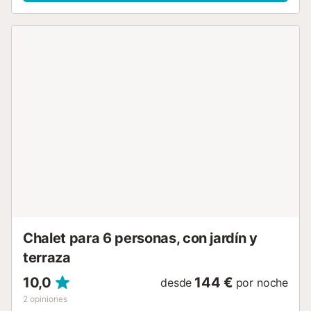
tomar un desayuno bien temprano o leer simplemente un
libro en calma. Al entrar, encuentran una gran sala de
estar, con televisión satélite y una estufa de leña
decorativa, donde podrán relajarse y descansar tras un
largo día de recorrido por la isla. Luego, se abren paso
hacia el comedor independiente y la cocina, equipada con
fogones de gas y una mesa con sillas también para comer
o disfrutar de un aperitivo. La lavandería ofrece plancha,
lavadora y tabla para planchar. En esta misma planta,
tienen un baño con ducha y un dormitorio con dos camas
individuales, armario y espacio para una cuna/trona.
Subiendo las escaleras, acceden a otro baño con bañera y
tres dormitorios más, dos con armario y otro con un
vestidor. Uno cuenta con dos camas individuales, otro con
una cama de matrimonio y el último con una cama de
matrimonio también, baño en-suite con ducha y acceso
directo a una s...
Chalet para 6 personas, con jardín y
terraza
10,0
144 €
desde
por noche
2
opiniones