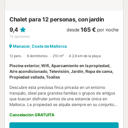
dormitorios: Dormitorio 1: una cama doble (200 x 200 cm).
Dormitorio 2: 2 camas individuales (90 x 190 cm)
Dormitorio 3: una cama individual (90 x 1...
Chalet para 12 personas, con jardín
9,4
165 €
desde
por noche
13
opiniones
Manacor, Costa de Mallorca
12 pers.
6 dormitorios
210 m²
A 2,6 km de la playa
Piscina exterior, Wifi, Aparcamiento en la propiedad,
Aire acondicionado, Televisión, Jardín, Ropa de cama,
Propiedad vallada, Toallas
Descubre esta preciosa finca privada en un entorno
tranquilo, ideal para grandes familias o grupos de amigos
que buscan disfrutar juntos de una estancia única en
Mallorca. La propiedad se alquila siempre en su conjunto,
ofreciendo privacidad y exclusividad para un único grupo.
Cancelación GRATUITA
La finca está compuesta por una vivienda principal y un
espacio adicional dentro de la misma propiedad,
diseñados para aportar comodidad y amplitud, siempre