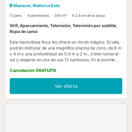
Manacor, Mallorca Este
12 pers.
6 dormitorios
300 m²
A 2,5 km de la playa
Wifi, Aparcamiento, Televisión, Televisión por satélite,
Ropa de cama
Esta maravillosa finca les ofrece un rincón mágico. En ella,
podrán disfrutar de una magnífica piscina de cloro, de 8 m
x 4 m y una profundidad de 0.9 m a 2 m., o bien tomar el
sol y relajarse en una de sus 12 tumbonas. En el porche
podrán deleitarse, a la sombra, con una magnífica
Cancelación GRATUITA
barbacoa y un rico postre mientras los más pequeños de
la familia disfrutarán jugando de una partida de ping-pong
o se divertirán en la zona infantil que hay al lado de la
Ver oferta
piscina. La parcela está vallada y la privacidad es absoluta
ya que no hay vecinos cerca. La construcción se
distribuye en 2 plantas ofreciéndoles las zonas comunes
esenciales de una casa por partida doble, y es que en la
planta baja encuentran dos salones-comedor, equipados
con dos sofás cada uno, e ideales para leer o ver la TV
satélite. También dos cocinas equipadas con encimera de
gas, mesa y todos los utensilios necesarios para cocinar.