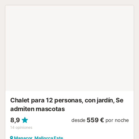
descubierta, terraza cubierta, balcón, barbacoa y ducha
exterior. Hay aparcamiento disponible en la propiedad. No
se admiten animales. El Wi-Fi es apto para hacer
videollamadas. Esta propiedad tiene normas de reciclaje,
se proporciona más información en el sitio....
Chalet para 12 personas, con jardín, Se
admiten mascotas
8,9
559 €
desde
por noche
14
opiniones
Manacor, Mallorca Este