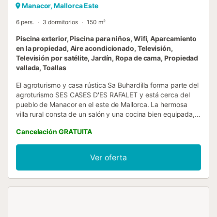
Manacor, Mallorca Este
6 pers.
3 dormitorios
150 m²
Piscina exterior, Piscina para niños, Wifi, Aparcamiento
en la propiedad, Aire acondicionado, Televisión,
Televisión por satélite, Jardín, Ropa de cama, Propiedad
vallada, Toallas
El agroturismo y casa rústica Sa Buhardilla forma parte del
agroturismo SES CASES D'ES RAFALET y está cerca del
pueblo de Manacor en el este de Mallorca. La hermosa
villa rural consta de un salón y una cocina bien equipada, y
puede alojar hasta 6 personas (4 adultos y 2 niños
Cancelación GRATUITA
menores de 12 años). Los servicios adicionales incluyen
Wi-Fi, aire acondicionado, ventiladores y lavadora. Hay
cuna y trona disponibles bajo petición. La amplia
Ver oferta
propiedad cuenta con un jardín compartido con muebles
para sentarse, así como una piscina comunitaria donde los
huéspedes pueden refrescarse o relajarse en las
tumbonas. Para los más pequeños, hay una pequeña
piscina, un patio de juegos y una mesa de ping-pong.
También dispone de una terraza cubierta y otra abierta,