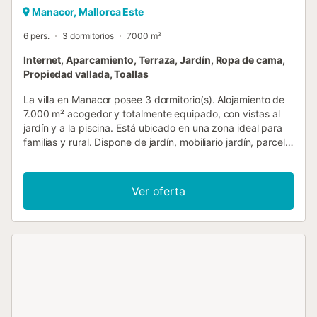
Manacor, Mallorca Este
6 pers.
3 dormitorios
7000 m²
Internet, Aparcamiento, Terraza, Jardín, Ropa de cama,
Propiedad vallada, Toallas
La villa en Manacor posee 3 dormitorio(s). Alojamiento de
7.000 m² acogedor y totalmente equipado, con vistas al
jardín y a la piscina. Está ubicado en una zona ideal para
familias y rural. Dispone de jardín, mobiliario jardín, parcela
vallada, terraza, barbacoa, plancha, acceso internet (wifi),
secador, piscina privada, parking aire libre en mismo
edificio, tv satelite (Idiomas: Español, Inglés, Alemán). La
Ver oferta
cocina independiente, de gas, está equipada con nevera,
microondas, horno, congelador, lavadora, lavavajillas,
vajilla/cubertería, utensilios/cocina, cafetera, tostadora,
hervidor de agua y exprimidor....