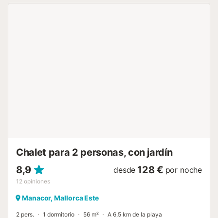
vacaciones las más relajantes. La sala comedor tiene
calefacción central por gasoil y Smart TV. La cocina de
gas, es independiente, y dispone de todos los utensilios
necesarios para que cocinen con comodidad. A la hora de
dormir tienen a su disposición un total de 6 dormitorios con
calefacción. 5 tienen una cama doble, de los cuales uno
también dispone de baño en suite con ducha, y el sexto
tiene dos camas individuales y salida directa a la terraza.
Otros dos baños dan servicio al alojamiento, uno con
ducha y el otro con bañera. La villa se encuentra a las
afueras de Manacor, por lo que les ofrece un entorno rural
privilegiado y la privacidad que merecen. Gracias a su
excelente ubicación, podrán visitar el norte de la isla, hacia
las playas de Son Serra, Can Picafort o Puerto ...
Chalet para 2 personas, con jardín
8,9
128 €
desde
por noche
12
opiniones
Manacor, Mallorca Este
2 pers.
1 dormitorio
56 m²
A 6,5 km de la playa