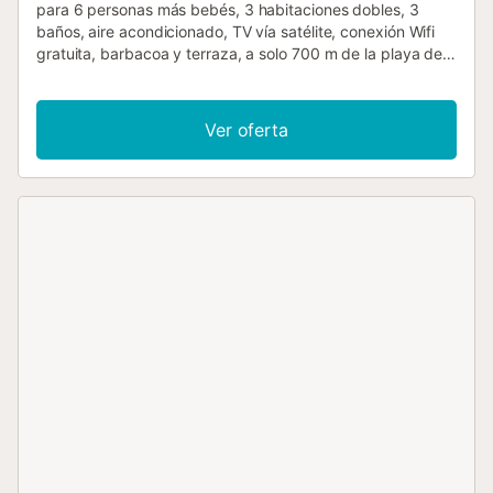
para 6 personas más bebés, 3 habitaciones dobles, 3
baños, aire acondicionado, TV vía satélite, conexión Wifi
gratuita, barbacoa y terraza, a solo 700 m de la playa de
Cala Murada. Cala Murada es un pequeño complejo
cultural del municipio de Manacor, en el sureste de
Mallorca. El punto culminante de Cala Murada es la playa
Ver oferta
de arena local (a solo 700 m), que ha sido premiado con la
bandera azul y está bien protegida, por lo que es ideal
para familias con niños y ancianos. Hay un chiringuito,
tumbonas y aseos. En Cala Murada podemos obtener lo
básico , pero para compras más grandes, es mejor ir a la
siguiente ciudad más grande, que será Manacor. Los
jueves hay un mercado semanal en Cala Murada, donde
ofrecen muchos productos locales interesantes y bonitos
recuerdos. Si te gusta visitar cuevas, las "Coves del Drac"
y "Coves des Hams" cerca de Porto Cristo merecen una
excursión con toda la familia. Si llegais con coches de
alquiler, podeis aparcarlos directamente en la parcela de la
villa, en el camino de acceso, hay suficiente espacio
disponible. Aquí, en nuestra villa "Vista Mar Azul",
obtendrás excelentes vacaciones junto al mar. Durante
una ronda relajante en la piscina (8 mx 4 m), puede