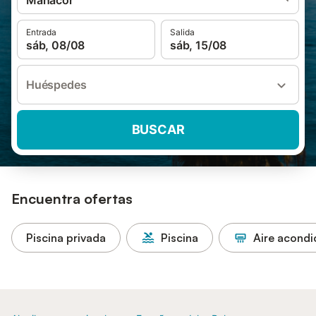
Manacor
Entrada
Salida
sáb, 08/08
sáb, 15/08
Huéspedes
BUSCAR
Encuentra ofertas
Piscina privada
Piscina
Aire acond