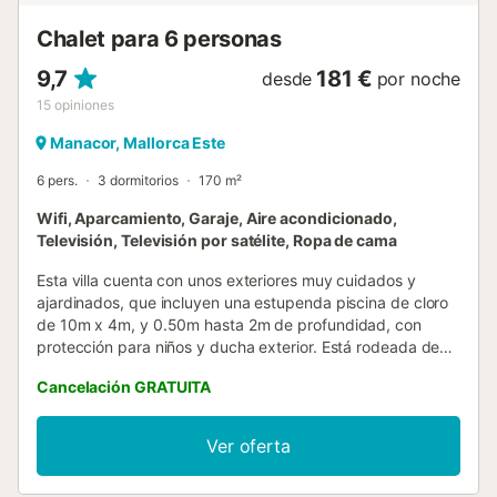
disfrutar de la fantástica vista al mar hasta el horizonte,
donde se unen el cielo y el agua. La práctica escalera
Chalet para 6 personas
hace que sea más fácil...
9,7
181 €
desde
por noche
15
opiniones
Manacor, Mallorca Este
6 pers.
3 dormitorios
170 m²
Wifi, Aparcamiento, Garaje, Aire acondicionado,
Televisión, Televisión por satélite, Ropa de cama
Esta villa cuenta con unos exteriores muy cuidados y
ajardinados, que incluyen una estupenda piscina de cloro
de 10m x 4m, y 0.50m hasta 2m de profundidad, con
protección para niños y ducha exterior. Está rodeada de
una gran zona de césped y hay pista de tenis. Junto a la
Cancelación GRATUITA
piscina, hay una zona chill-out perfecta para tomar una
bebida refrescante. Hay una zona barbacoa donde poder
preparar ricas pizzas o una exquisita cena preparada en la
Ver oferta
barbacoa, y disfrutarla en un estupendo porche que da
acceso a la casa. Esta casa de dos plantas, dispone en la