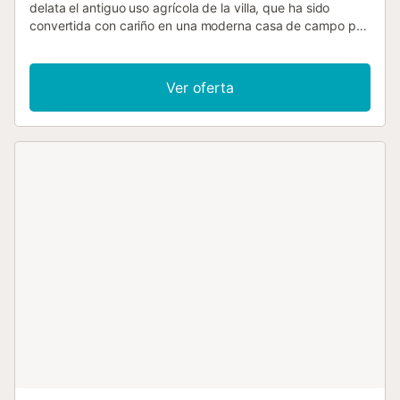
delata el antiguo uso agrícola de la villa, que ha sido
convertida con cariño en una moderna casa de campo por
el amable propietario. Sin embargo, la encantadora
tradición del pasado brilla una y otra vez en el diseño de la
propiedad y el mobiliario con recuerdos antiguos. El
Ver oferta
tamaño de la propiedad por sí solo es impresionante:
140.000 m² de terreno para los visitantes significa
tranquilidad absoluta y el lujo de poder pasar las
vacaciones con amigos o familiares sin tener que
preocuparse por los vecinos. Majestuosos olivos y varios
árboles frutales, a cuya sombra se crean agradables
zonas para sentarse, rodean la casa con sus extensos
terrenos, que incluyen un parque infantil y una pista de
voleibol. Además, ovejas, cabras, gallinas, tortugas y un
caballo, siempre bien cuidados por el propietario, crean un
maravilloso ambiente rural. Junto a la casa hay una zona
de piscina bellamente diseñada, que consta de una gran
piscina con intrincadas incrustaciones y una terraza para
tomar el sol con sombrillas de bambú instaladas
permanentemente, que crean un toque caribeño mientras
se echa la siesta en las tumbonas ergonómicas. Hay dos
terrazas cubiertas en total. Una está justo al lado de la