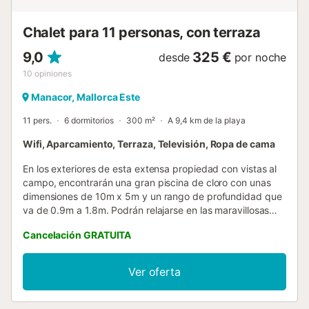
Chalet para 11 personas, con terraza
9,0
325 €
desde
por noche
10
opiniones
Manacor, Mallorca Este
11 pers.
6 dormitorios
300 m²
A 9,4 km de la playa
Wifi, Aparcamiento, Terraza, Televisión, Ropa de cama
En los exteriores de esta extensa propiedad con vistas al
campo, encontrarán una gran piscina de cloro con unas
dimensiones de 10m x 5m y un rango de profundidad que
va de 0.9m a 1.8m. Podrán relajarse en las maravillosas
terrazas tomando el sol en las tumbonas mientras los más
Cancelación GRATUITA
pequeños corren por el jardín. Podrán preparar una
deliciosa barbacoa y disfrutarla todos juntos en el porche
exterior, que está amueblado para que alarguen las
Ver oferta
veladas. La propiedad está vallada y la privacidad es total.
Ya en el interior, la vivienda se distribuye en dos plantas y
se divide en numerosas estancias que harán de sus