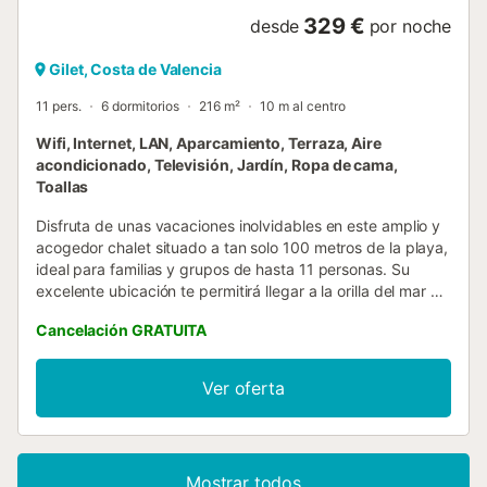
329 €
desde
por noche
Gilet, Costa de Valencia
11 pers.
6 dormitorios
216 m²
10 m al centro
Wifi, Internet, LAN, Aparcamiento, Terraza, Aire
acondicionado, Televisión, Jardín, Ropa de cama,
Toallas
Disfruta de unas vacaciones inolvidables en este amplio y
acogedor chalet situado a tan solo 100 metros de la playa,
ideal para familias y grupos de hasta 11 personas. Su
excelente ubicación te permitirá llegar a la orilla del mar en
apenas dos minutos caminando y aprovechar al máximo el
Cancelación GRATUITA
ambiente mediterráneo durante todo el día. El chalet
cuenta con 6 habitaciones, distribuidas para ofrecer
privacidad y comodidad a todos los huéspedes. Los
Ver oferta
espacios son luminosos, ventilados y decorados con un
estilo relajado que invita al descanso. En el exterior,
dispone de un amplio jardín privado, perfecto para tomar
el sol, descansar al aire libre o disfrutar de comidas al
Mostrar todos
fresco. También podrás refrescarte y divertirte en su