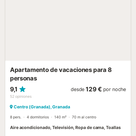
Smart TV. El segundo también cuenta con una cama de
matrimonio, una Smart TV y un espejo de cuerpo entero.
Además, el apartamento dispone de un cuarto de baño
completo con ducha. El inmueble cuenta con calefacción y
aire acondicionado en todas las estancias, lo que
garantiza una alta comodidad durante todo el año. La
privilegiada ubicación del apartamento le permitirá
disfrutar de la ciudad y de todos los atractivos turísticos
del centro. Sin duda, es una opción inmejorable para
conocer los encantos que ofrece la ciudad de Granada. La
reserva de cada alojamiento de Genteel Home conl...
Apartamento de vacaciones para 8
personas
9,1
129 €
desde
por noche
52
opiniones
Centro (Granada), Granada
8 pers.
4 dormitorios
140 m²
70 m al centro
Aire acondicionado, Televisión, Ropa de cama, Toallas