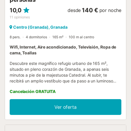
10,0
140 €
desde
por noche
11
opiniones
Centro (Granada), Granada
8 pers.
4 dormitorios
165 m²
100 m al centro
Wifi, Internet, Aire acondicionado, Televisión, Ropa de
cama, Toallas
Descubre este magnífico refugio urbano de 165 m²,
situado en pleno corazón de Granada, a apenas seis
minutos a pie de la majestuosa Catedral. Al subir, te
recibirá un amplio vestíbulo que da paso a un luminoso
salón-comedor de techos altos y ventanales que bañan el
Cancelación GRATUITA
espacio de luz natural. Con capacidad para ocho
comensales, la mesa se convierte en punto de encuentro
para disfrutar de largas veladas en buena compañía. La
Ver oferta
vivienda cuenta con cuatro habitaciones dobles, pensadas
para ofrecer el máximo confort. La suite principal dispone
de dos camas individuales, armarios empotrados y baño
en suite con ducha de efecto lluvia; la segunda también