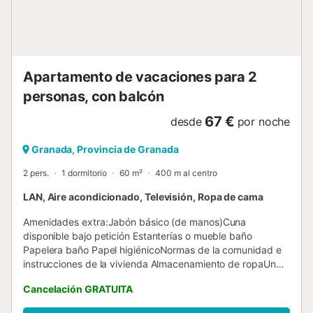
sobre la gestión de experiencias y actividades adicionales
de los alojamientos, visite nuestra Política de Privacidad en
nuestro sitio web ofi...
Apartamento de vacaciones para 2
personas, con balcón
67 €
desde
por noche
Granada, Provincia de Granada
2 pers.
1 dormitorio
60 m²
400 m al centro
LAN, Aire acondicionado, Televisión, Ropa de cama
Amenidades extra:Jabón básico (de manos)Cuna
disponible bajo petición Estanterías o mueble baño
Papelera baño Papel higiénicoNormas de la comunidad e
instrucciones de la vivienda Almacenamiento de ropaUn
juego de ropa de cama en el armario accesible para los
Cancelación GRATUITA
huéspedes Comedor Agua potable para el grifo Sala de
estarCafé Paño de cocinaSal y pimienta Detergente de