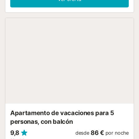
También hay dos dormitorios exteriores, uno con cama de
matrimonio y otro con dos camas individuales, y un baño
con ducha, además de un segundo baño completo e
independiente. Sube al Torreón y descubre el tercer
dormitorio, con dos camas individuales y la opción de
añadir una cama supletoria para alcanzar la máxima
capacidad del ático. Este rincón elevado ofrece
tranquilidad y privacidad. Situado a un paso de la popular
calle Navas y muy cerca de los principales monumentos
de Granada, este ático dúplex te sumerge en la vida local
y te permite explorar la ciudad a pie desde una ubicación
privilegiada. La reserva de cada alojamiento de Genteel
Home conlleva el ofrecimiento de experiencias o
actividades extras para mejorar su estancia, las cuales son
gestionadas por proveedores externos, que las pondrán
en su conocimiento a través de e-mail o Whats App,
pudiendo usted contratarlas o rechazarlas. Para más
información sobre la gestión de ...
Apartamento de vacaciones para 5
personas, con balcón
9,8
86 €
desde
por noche