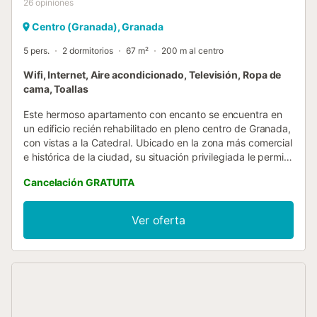
26
opiniones
Centro (Granada), Granada
5 pers.
2 dormitorios
67 m²
200 m al centro
Wifi, Internet, Aire acondicionado, Televisión, Ropa de
cama, Toallas
Este hermoso apartamento con encanto se encuentra en
un edificio recién rehabilitado en pleno centro de Granada,
con vistas a la Catedral. Ubicado en la zona más comercial
e histórica de la ciudad, su situación privilegiada le permite
estar cerca de los monumentos más relevantes de
Cancelación GRATUITA
Granada, convirtiéndolo en el lugar perfecto para explorar
la ciudad. El apartamento es amplio y cuenta con un
acogedor salón, amueblado con un sofá cama, sillones,
Ver oferta
una zona de comedor con mesa para 5 comensales y
balcones tradicionales desde los cuales se puede
contemplar la majestuosa Catedral de Granada. La cocina
está completamente equipada con todo lo necesario para
su estancia, incluyendo una lavadora-secadora. El
apartamento tiene dos dormitorios. El primero está
equipado con una cama de matrimonio, un sillón y una