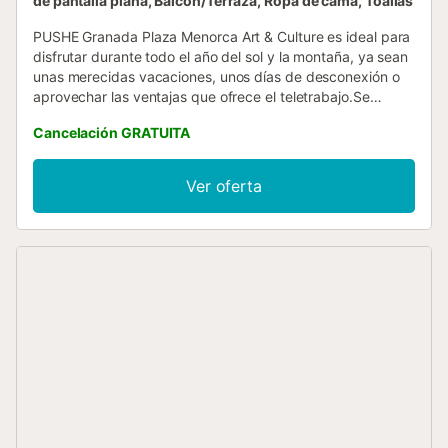
de pantalla plana, Balcón/Terraza, Ropa de cama, Toallas
PUSHE Granada Plaza Menorca Art & Culture es ideal para
disfrutar durante todo el año del sol y la montaña, ya sean
unas merecidas vacaciones, unos días de desconexión o
aprovechar las ventajas que ofrece el teletrabajo.Se
encuentra en el centro de Granada, a escasos metros de la
Cancelación GRATUITA
Catedral y de las zonas de bares y tapas.El apartamento,
en una cuarta planta, cuenta con un balcón con vistas;
ofrece todos los elementos necesarios para una cómoda
Ver oferta
estancia, así como, una cuidada y moderna decoración.
Nuestros huéspedes pueden disfrutar de todos los
servicios necesarios para completar una maravillosa
estancia: Wi-Fi gratuita (300 Mbs) en todo el apartamento,
aire acondicionado con bomba de calor, TV con servicios
de streaming, etc....