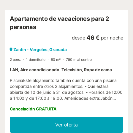
Apartamento de vacaciones para 2
personas
46 €
desde
por noche
Zaidín - Vergeles, Granada
2 pers.
1 dormitorio
60 m²
750 m al centro
LAN, Aire acondicionado, Televisión, Ropa de cama
PiscinaEste alojamiento también cuenta con una piscina
compartida entre otros 2 alojamientos. - Que estará
abierta de 10 de junio a 31 de agostos. - Horarios de 12:00
a 14:00 y de 17:00 a 19:00. Amenidades extra:Jabón
básico (de manos)Estanterías o mueble baño Papelera
Cancelación GRATUITA
baño Papel higiénico Almacenamiento de ropa Comedor
Agua potable para el grifo Sala de estar Paño de cocinaSal
y pimienta kitchenette (Cocina pequeña) Mini
Ver oferta
neveraEspacio amplio a la cama Puerta ancha Amplio