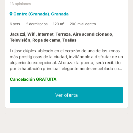
13
opiniones
Centro (Granada), Granada
6 pers.
2 dormitorios
120 m²
200 m al centro
Jacuzzi, Wifi, Internet, Terraza, Aire acondicionado,
Televisión, Ropa de cama, Toallas
Lujoso dúplex ubicado en el corazón de una de las zonas
más prestigiosas de la ciudad, invitándole a disfrutar de un
alojamiento excepcional. Al cruzar la puerta, será recibido
por la habitación principal, elegantemente amueblada con
una cama de matrimonio de 150x200, complementada por
Cancelación GRATUITA
un amplio ventanal que asegura luminosidad y un
generoso armario para su comodidad. A un lado,
encontrará un baño meticulosamente diseñado con una
Ver oferta
hermosa bañera. Continuando, descubrirá un espacioso
salón con sofá cama y una cocina modernamente
equipada con todos los utensilios esenciales. Además,
dispone de una sala de trabajo, equipada con escritorio y
silla ergonómica, ideal para quienes necesitan un espacio
tranquilo para concentrarse. Al ascender por la elegante