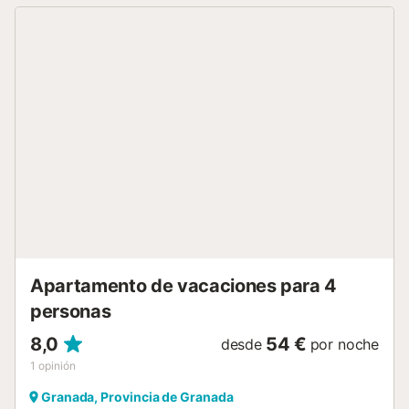
perfectamente con el comedor. La zona de descanso
ofrece dos camas individuales de 90 x 190 cm, ideal para
un descanso reparador. Al fondo, el baño completo
dispone de ducha y todo lo necesario para tu estancia. Su
excelente ubicación, entre Plaza de la Trinidad y calle San
Jerónimo, te sitúa en el centro histórico de Granada, con
monumentos, gastronomía y cultura a solo unos pasos.
Ideal para parejas, viajeros de negocios o escapadas de
fin de semana. La reserva de cada alojamiento de Genteel
Home conlleva el ofrecimiento de experiencias o
actividades extras para mejorar su estancia, las cuales son
gestionadas por proveedores externos, que las pondrán
en su conocimiento a través de e-mail o Whats App,
pudiendo usted contratarlas o rechazarlas. Para más
información sobre la gestión de experiencias y activi...
Apartamento de vacaciones para 4
personas
8,0
54 €
desde
por noche
1
opinión
Granada, Provincia de Granada