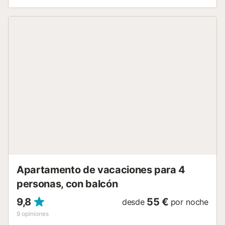
espacio libre en el pasillo Entrada independiente,
compuesto por una habitación grande con salón-cocina y
una zona de descanso. Además cuenta con un baño
propio. Estancia distribuida por un profesional. A menos
que se indique lo contrario, los servicios como la limpieza,
la ropa de cama, las toallas, etc. no están incluidos en el
precio de este alquiler. Si se admiten mascotas
(información en el anuncio), pueden aplicarse
suplementos. Sólo están presentes los equipos
específicamente mencionados en este anuncio. Los
equipos no mencionados no se consideran presentes. A
menos que exista una estación de carga eléctrica en el
alojamiento, está prohibido cargar vehículos eléctricos....
Apartamento de vacaciones para 4
personas, con balcón
9,8
55 €
desde
por noche
9
opiniones