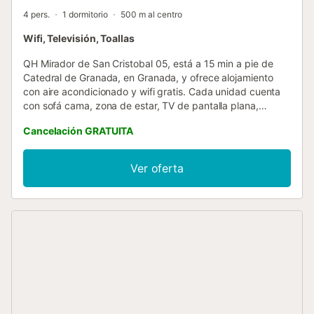
4 pers.
1 dormitorio
500 m al centro
Wifi, Televisión, Toallas
QH Mirador de San Cristobal 05, está a 15 min a pie de
Catedral de Granada, en Granada, y ofrece alojamiento
con aire acondicionado y wifi gratis. Cada unidad cuenta
con sofá cama, zona de estar, TV de pantalla plana,
cocina bien equipada con zona de comedor y baño
Cancelación GRATUITA
privado con secador de pelo. También hay nevera,
microondas y tostadora, además de cafetera y hervidor.
Cerca del alojamiento hay puntos de interés como Museo
Ver oferta
San Juan de Dios, Cartuja y Basilica de San Juan de Dios.
El aeropuerto (Aeropuerto Federico García Lorca de
Granada-Jaén) está a 18 km....