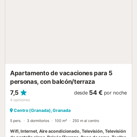
escalera, la planta superior le sorprenderá con una
habitación con cama de matrimonio de 150x200 que
ofrece vistas panorámicas de la emblemática Alhambra.
Junto a la habitación, un baño con ducha completa las
comodidades del espacio. Sin duda, el patio con jacuzzi
de agua caliente y toldo es el rincón perfecto para
disfrutar de momentos únicos bajo el cielo granadino.
Desde esta ubicación privilegiada, podrá sumergirse en la
rica historia del lugar, accediendo fácilmente a
monumentos icónicos y deleitándose con la gastronomía
local en los mejores bares y restaurantes. La reserva de
cada alojamiento de Genteel Home conlleva el ofreci...
Apartamento de vacaciones para 5
personas, con balcón/terraza
7,5
54 €
desde
por noche
4
opiniones
Centro (Granada), Granada
5 pers.
3 dormitorios
100 m²
250 m al centro
Wifi, Internet, Aire acondicionado, Televisión, Televisión