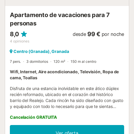
de medianoche solo está disponible bajo petición y
conlleva un suplemento...
Apartamento de vacaciones para 7
personas
8,0
99 €
desde
por noche
4
opiniones
Centro (Granada), Granada
7 pers.
3 dormitorios
120 m²
150 m al centro
Wifi, Internet, Aire acondicionado, Televisión, Ropa de
cama, Toallas
Disfruta de una estancia inolvidable en este ático dúplex
recién reformado, ubicado en el corazón del histórico
barrio del Realejo. Cada rincón ha sido diseñado con gusto
y equipado con todo lo necesario para que te sientas
como en casa. En la planta principal encontrarás un salón
Cancelación GRATUITA
exterior, inundado de luz natural y con vistas a un precioso
patio interior, así como una cocina completamente nueva y
provista de electrodomésticos de última generación.
Ver oferta