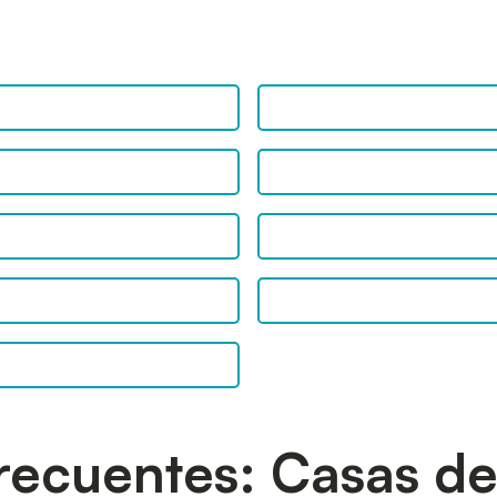
Fontanera' encontrará una fantástica un área con actividades lúdicas 
interés: Guils es una población abocada principalmente al sector agr
recuentes: Casas d