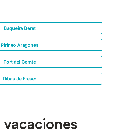
para disfrutar en familia. Sitios de
ícola y ganadero, por lo que es ...
Baqueira Beret
Pirineo Aragonés
Port del Comte
Ribas de Freser
e vacaciones