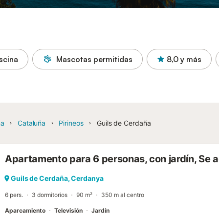
scina
Mascotas permitidas
8,0
y más
ña
Cataluña
Pirineos
Guils de Cerdaña
Apartamento para 6 personas, con jardín, Se
Guils de Cerdaña, Cerdanya
6 pers.
3 dormitorios
90 m²
350 m al centro
Aparcamiento
Televisión
Jardín