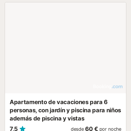
tostadora, hervidor eléctrico y menaje. El interior incluye
aire acondicionado, calefacción, TV de pantalla plana y
conexión WiFi en todas las instalaciones. Se dispone de un
comedor con mesa y sillas, y la unidad está acabada con
suelos de madera. En el exterior, podrá disfrutar de un
balcón y una terraza solárium con mobiliario de jardín,
tumbonas y una piscina con vistas. La propiedad incluye
una piscina exterior de temporada, un restaurante, un bar
y un snack bar. Los servicios en el establecimiento
incluyen masajes, lavandería, alquiler de bicicletas y
alquiler de coches. La propiedad es para no fumadores en
todas sus áreas y hay cunas disponibles para familias.
Ocasionalmente se ofrece música en vivo y espectáculos,
y cuenta con un cajero automático en el recinto....
Apartamento de vacaciones para 6
personas, con jardín y piscina para niños
además de piscina y vistas
7,5
60 €
desde
por noche