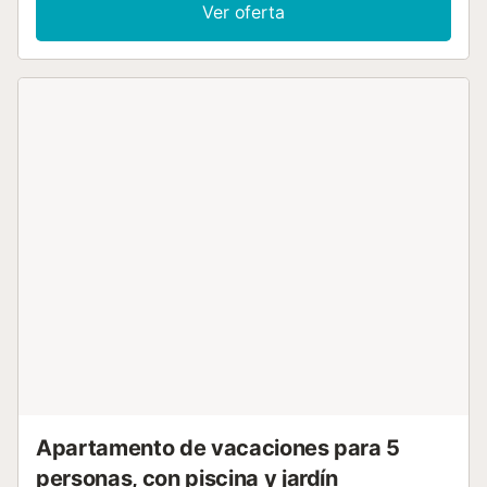
nace a los pies del casco histórico de Ibiza durante la
Ver oferta
Edad Media y se extiende hasta los andenes del puerto.
Cada uno de sus rincones desprende una belleza única.
Sus callejuelas están repletas de edificios blancos con
persianas y ventanas de colores, algunos de ellos
castigados por el paso del tiempo, que han quedado
plasmadas en las fotografías de turistas y residentes....
Apartamento de vacaciones para 5
personas, con piscina y jardín