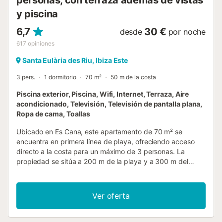
personas, con terraza además de vistas
y piscina
6,7
30 €
desde
por noche
617
opiniones
Santa Eulària des Riu, Ibiza Este
3 pers.
1 dormitorio
70 m²
50 m de la costa
Piscina exterior, Piscina, Wifi, Internet, Terraza, Aire
acondicionado, Televisión, Televisión de pantalla plana,
Ropa de cama, Toallas
Ubicado en Es Cana, este apartamento de 70 m² se
encuentra en primera línea de playa, ofreciendo acceso
directo a la costa para un máximo de 3 personas. La
propiedad se sitúa a 200 m de la playa y a 300 m del
centro de la ciudad, con Cala Matina a 1 km de distancia.
El alojamiento cuenta con un dormitorio con cama doble y
una zona de estar equipada con sofá cama, lo que
Ver oferta
proporciona una distribución funcional para su estancia.
Encontrará un baño privado con ducha y una cocina
completa con frigorífico, microondas, horno, fogones,