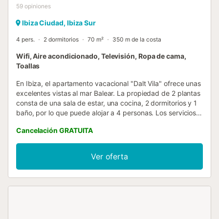
59
opiniones
Ibiza Ciudad, Ibiza Sur
4 pers.
2 dormitorios
70 m²
350 m de la costa
Wifi, Aire acondicionado, Televisión, Ropa de cama,
Toallas
En Ibiza, el apartamento vacacional "Dalt Vila" ofrece unas
excelentes vistas al mar Balear. La propiedad de 2 plantas
consta de una sala de estar, una cocina, 2 dormitorios y 1
baño, por lo que puede alojar a 4 personas. Los servicios
adicionales incluyen Wi-Fi, televisión, aire acondicionado y
Cancelación GRATUITA
lavadora. Este alquiler de vacaciones ofrece una terraza
descubierta privada para relajarse por las tardes. El
cercano supermercado "Erosky" está a 3 minutos a pie por
Ver oferta
la carretera "Via Punica", mientras que la plaza principal
"Vara de Rey" está a cinco minutos del apartamento y a
sólo 2 minutos del centro de Ibiza. Además, los enlaces de
transporte público están a poca distancia y varios
restaurantes, bares y tiendas están cerca. No se permiten
mascotas, fumar ni celebrar eventos. La propiedad está