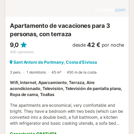
Apartamento de vacaciones para 3
personas, con terraza
9,0
42 €
desde
por noche
490
opiniones
Sant Antoni de Portmany, Costa d’Eivissa
3 pers.
1 dormitorio
45 m²
450 m de la costa
Wifi, Internet, Aparcamiento, Terraza, Aire
acondicionado, Televisión, Televisión de pantalla plana,
Ropa de cama, Toallas
The apartments are economical, very comfortable and
bright. They have a bedroom with two beds (which can be
converted into a double bed), a full bathroom, a kitchen
with refrigerator and basic cooking utensils, a sofa bed
located in the living room......
Cancelación GRATUITA