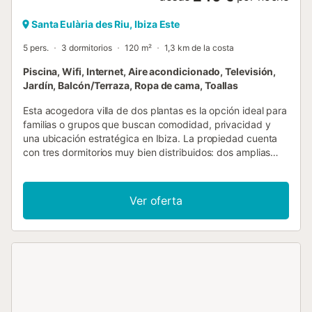
Santa Eulària des Riu, Ibiza Este
5 pers.
3 dormitorios
120 m²
1,3 km de la costa
Piscina, Wifi, Internet, Aire acondicionado, Televisión,
Jardín, Balcón/Terraza, Ropa de cama, Toallas
Esta acogedora villa de dos plantas es la opción ideal para
familias o grupos que buscan comodidad, privacidad y
una ubicación estratégica en Ibiza. La propiedad cuenta
con tres dormitorios muy bien distribuidos: dos amplias
habitaciones dobles, perfectas para parejas o padres, y un
dormitorio individual ideal para un niño o un huésped
adicional. Con dos baños ubicados de forma práctica
Ver oferta
entre las dos plantas, la casa ofrece comodidad y
funcionalidad incluso cuando se alojan varias personas.
Los interiores son luminosos y funcionales, con una cocina
totalmente equipada para preparar comidas en casa y una
sala de estar cómoda donde todos pueden relajarse y
disfrutar de momentos juntos. En el exterior, la villa ofrece
un espacio encantador y privado, cuyo protagonista es la
preciosa piscina privada, perfecta para refrescarse en los