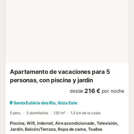
depending on the duration and time of year.The apartment
is fully equipped to spend a simple but relaxing and
comfortable vacation at the same time.In addition to the
essentials for your stay, it has air conditioning, Wi-Fi,
bedding, towels, kitchenware ...And do not forget its
pleasant communal area with its garden overlooking the
orange trees and its beautiful pool where enjoying lying in
one of its hammocks, having a cold beer or a glass of wine
is a luxury. And do not forget its pleasant communal area
with its garden overlooking the orange trees and its
beautiful pool where enjoying lying in one of its hammocks,
having a cold beer or a glass of wine is a luxury. The ...
Apartamento de vacaciones para 5
personas, con piscina y jardín
216 €
desde
por noche
Santa Eulària des Riu, Ibiza Este
5 pers.
3 dormitorios
120 m²
1,3 km de la costa
Piscina, Wifi, Internet, Aire acondicionado, Televisión,
Jardín, Balcón/Terraza, Ropa de cama, Toallas