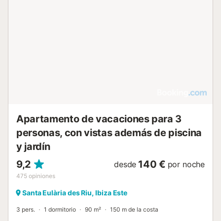
días calurosos, pasar tiempo con los niños o simplemente
relajarse bajo el sol de Ibiza y tambien dispone de
barbacoa. El área exterior está cuidada y pensada para
disfrutar tardes tranquilas en familia o noches de verano
con amigos. Además, la propiedad dispone de
aparcamiento privado interior, lo que añade un nivel extra
de comodidad, especialmente para quienes desean
recorrer la isla en coche. La ubicación es uno de los
grandes puntos fuertes de la villa: situada en Puig d’en
Valls, ofrece un entorno tranquilo pero a solo unos minutos
de los lugares ...
Apartamento de vacaciones para 3
personas, con vistas además de piscina
y jardín
9,2
140 €
desde
por noche
475
opiniones
Santa Eulària des Riu, Ibiza Este
3 pers.
1 dormitorio
90 m²
150 m de la costa