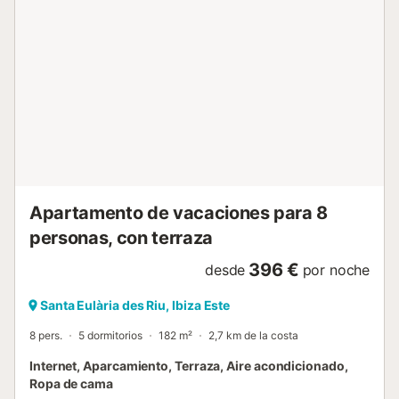
ubicada en el casco antiguo de la ciudad, el acceso puede
no ser el más cómodo para personas mayores o familias
con bebés ya que hay escaleras y cuestas para llegar a la
propiedad....
Apartamento de vacaciones para 8
personas, con terraza
396 €
desde
por noche
Santa Eulària des Riu, Ibiza Este
8 pers.
5 dormitorios
182 m²
2,7 km de la costa
Internet, Aparcamiento, Terraza, Aire acondicionado,
Ropa de cama