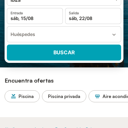
Ibiza
Entrada
Salida
sáb, 15/08
sáb, 22/08
Huéspedes
BUSCAR
Encuentra ofertas
Piscina
Piscina privada
Aire acond