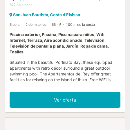
677
opiniones
San Juan Bautista, Costa d’Eivissa
6 pers.
2 dormitorios
65 m²
100 m de la costa
Piscina exterior, Piscina, Piscina para niños, Wifi,
Internet, Terraza, Aire acondicionado, Televisión,
Televisión de pantalla plana, Jardín, Ropa de cama,
Toallas
Situated in the beautiful Portinatx Bay, these equipped
apartments with retro décor surround a great outdoor
swimming pool. The Apartamentos del Rey offer great
facilities for relaxing on the island of Ibiza. Free WiFi is
offered in the public areas....
Ver oferta