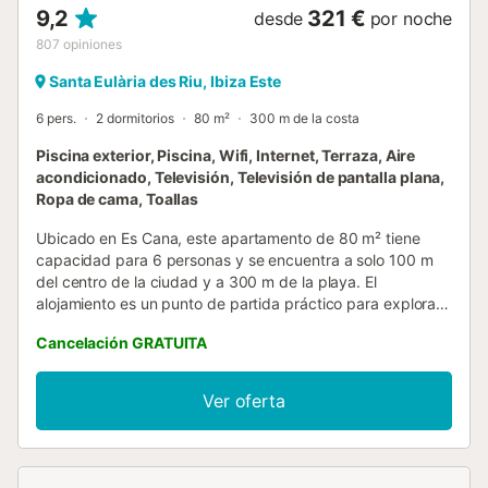
9,2
321 €
desde
por noche
807
opiniones
Santa Eulària des Riu, Ibiza Este
6 pers.
2 dormitorios
80 m²
300 m de la costa
Piscina exterior, Piscina, Wifi, Internet, Terraza, Aire
acondicionado, Televisión, Televisión de pantalla plana,
Ropa de cama, Toallas
Ubicado en Es Cana, este apartamento de 80 m² tiene
capacidad para 6 personas y se encuentra a solo 100 m
del centro de la ciudad y a 300 m de la playa. El
alojamiento es un punto de partida práctico para explorar
la zona, incluida la Cala Matina, situada a 1,5 km. El
Cancelación GRATUITA
apartamento se sitúa en una planta alta, accesible
mediante ascensor, y cuenta con 2 dormitorios y 1 baño.
La zona de estar incluye un sofá cama y televisión de
Ver oferta
pantalla plana, mientras que la cocina está equipada con
placa de cocina, microondas, frigorífico, cafetera,
tostadora y hervidor eléctrico. Para mayor comodidad, la
unidad dispone de lavadora, aire acondicionado y