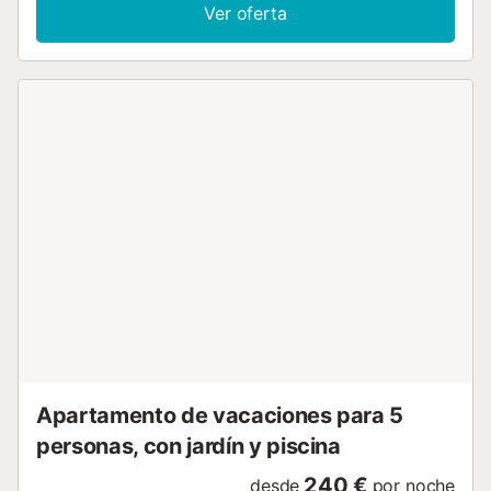
lectura, relax y TV, para descansar y sentarse a comer
Ver oferta
tranquilamente, todo ello ubicado en la zona de La Marina
muy cerca de la entrada a Dalt Vila, en una calle luminosa
y con mucho encanto. La zona de La Marina nace a los
pies del casco histórico de Ibiza durante la Edad Media y
se extiende hasta los andenes del puerto. Cada uno de
sus rincones desprende una belleza única. Sus callejuelas
están repletas de edificios blancos con persianas y
ventanas de colores, algunos de ellos castigados por el
paso del tiempo, que han quedado plasmadas en las
fotografías de turistas y residentes....
Apartamento de vacaciones para 5
personas, con jardín y piscina
240 €
desde
por noche