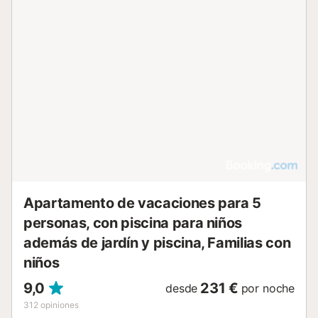
calefacción. El diseño es apto para familias, con cunas
disponibles bajo petición. El interior presenta suelos de
baldosa, ofreciendo un espacio funcional para su estancia.
En el exterior, podrá disfrutar de una terraza, un solárium
con tumbonas y sombrillas, así como de una zona de
comedor al aire libre. La propiedad cuenta con una piscina
exterior de temporada y una zona de picnic. Hay
aparcamiento disponible en la calle y el edificio es un
espacio libre de humos. El alojamiento ofrece un mostrador
de información turística y servicios de guardería, además
de conexión Wi-Fi en todas las instalaciones. Se
proporciona servicio de limpieza diario....
Apartamento de vacaciones para 5
personas, con piscina para niños
además de jardín y piscina, Familias con
niños
9,0
231 €
desde
por noche
312
opiniones