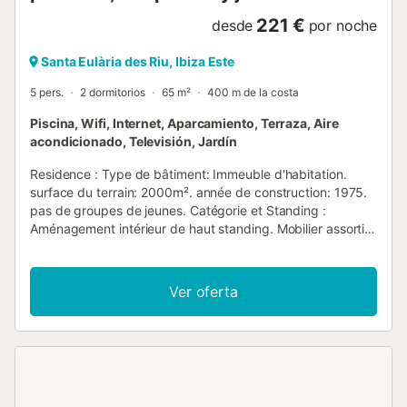
221 €
desde
por noche
Santa Eulària des Riu, Ibiza Este
5 pers.
2 dormitorios
65 m²
400 m de la costa
Piscina, Wifi, Internet, Aparcamiento, Terraza, Aire
acondicionado, Televisión, Jardín
Residence : Type de bâtiment: Immeuble d'habitation.
surface du terrain: 2000m². année de construction: 1975.
pas de groupes de jeunes. Catégorie et Standing :
Aménagement intérieur de haut standing. Mobilier assorti
et confortable. Pour les clients qui souhaitent un intérieur
de grande qualité. Vivienda : The Colomar Apartment is
located just 300 meters from the beautiful and familiar
Ver oferta
beach of Es Figueral, 3.5 km from the town of Sant Carles
de Peralta where the famous "hippie" market of Las Dalias
is located.The apartment has two bedrooms, a living room
with a sofa bed and a bathroom, and its capacity is to
accommodate up to 5 people.The Colomar Apartment is
available for short or medium stays and prices vary