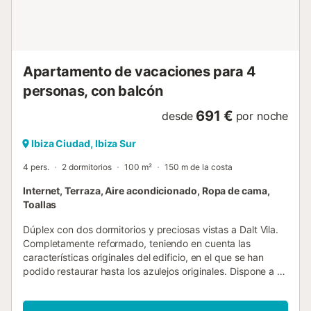
recorrer la isla en coche. La ubicación es uno de los
grandes puntos fuertes de la villa: situada en Puig d’en
Valls, ofrece un entorno tranquilo pero a solo unos minutos
de los lugares ...
Apartamento de vacaciones para 4
personas, con balcón
691 €
desde
por noche
Ibiza Ciudad, Ibiza Sur
4 pers.
2 dormitorios
100 m²
150 m de la costa
Internet, Terraza, Aire acondicionado, Ropa de cama,
Toallas
Dúplex con dos dormitorios y preciosas vistas a Dalt Vila.
Completamente reformado, teniendo en cuenta las
características originales del edificio, en el que se han
podido restaurar hasta los azulejos originales. Dispone a su
vez de una cocina completa, salón con muebles de diseño,
terraza, así como con estilosos y coquetos espacios de