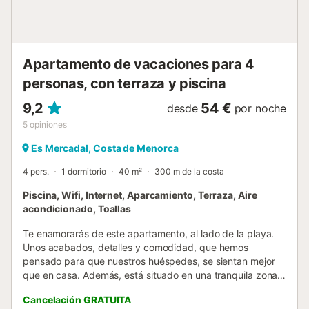
Apartamento de vacaciones para 4
personas, con terraza y piscina
9,2
54 €
desde
por noche
5
opiniones
Es Mercadal, Costa de Menorca
4 pers.
1 dormitorio
40 m²
300 m de la costa
Piscina, Wifi, Internet, Aparcamiento, Terraza, Aire
acondicionado, Toallas
Te enamorarás de este apartamento, al lado de la playa.
Unos acabados, detalles y comodidad, que hemos
pensado para que nuestros huéspedes, se sientan mejor
que en casa. Además, está situado en una tranquila zona
residencial, con 2 terrazas privadas , donde podrás
Cancelación GRATUITA
disfrutar de momentos de relax y conexión en pareja. Este