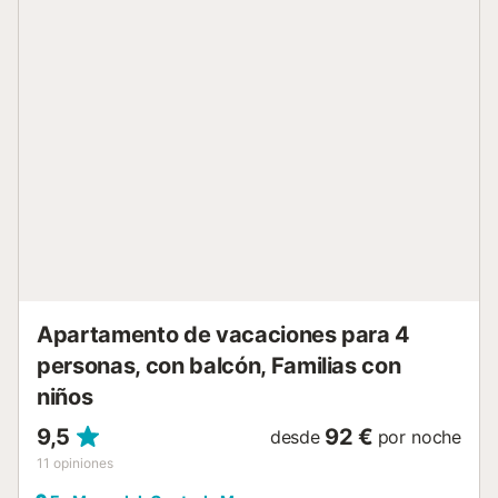
disponible todo el año y cuenta con zona infantil,
tumbonas y áreas de relax con sombra y césped,
perfectas para nadar en verano. Podéis aparcar en la calle
y hacer el check-in de forma autónoma. No se permiten
eventos en la propiedad. El apartamento se encuentra en
un complejo residencial privado y tranquilo, a pocos
minutos andando de la playa y cerca del transporte
público. Supermercados, restaurantes, alquiler de coches,
farmacia, servicios médicos y paradas de autobús están a
poca distancia a pie....
Apartamento de vacaciones para 4
personas, con balcón, Familias con
niños
9,5
92 €
desde
por noche
11
opiniones