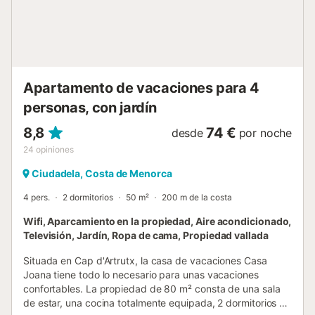
alquiler de coches y bicicletas, una farmacia, varios
supermercados, tiendas de souvenirs, un mercadillo de
artesanías varios días a la semana. Hay una conexión
regular de autobús con Mahón, que está a sólo unos 12 km
de distancia. Así que también puedes aprovechar
fácilmente la amplia oferta cultural y gastronómi...
Apartamento de vacaciones para 4
personas, con jardín
8,8
74 €
desde
por noche
24
opiniones
Ciudadela, Costa de Menorca
4 pers.
2 dormitorios
50 m²
200 m de la costa
Wifi, Aparcamiento en la propiedad, Aire acondicionado,
Televisión, Jardín, Ropa de cama, Propiedad vallada
Situada en Cap d'Artrutx, la casa de vacaciones Casa
Joana tiene todo lo necesario para unas vacaciones
confortables. La propiedad de 80 m² consta de una sala
de estar, una cocina totalmente equipada, 2 dormitorios y