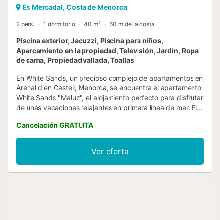
Es Mercadal, Costa de Menorca
2 pers.
1 dormitorio
40 m²
60 m de la costa
Piscina exterior, Jacuzzi, Piscina para niños,
Aparcamiento en la propiedad, Televisión, Jardín, Ropa
de cama, Propiedad vallada, Toallas
En White Sands, un precioso complejo de apartamentos en
Arenal d'en Castell, Menorca, se encuentra el apartamento
White Sands "Maluz", el alojamiento perfecto para disfrutar
de unas vacaciones relajantes en primera línea de mar. El
apartamento consta de un salón con un sofá cama para
Cancelación GRATUITA
niños menores de 12 años, una cocina bien equipada, un
dormitorio con una cama de matrimonio y un baño, por lo
que tiene capacidad para alojar a 2 personas y un niño de
Ver oferta
hasta 12 años. Entre los servicios adicionales se incluyen
ventiladores y una lavadora. El apartamento también
ofrece una terraza privada donde se puede empezar el
día con una taza de café mientras se admiran las
espectaculares vistas al mar. El complejo de apartamentos
cuenta con una hermosa zona exterior compartida donde
los huéspedes pueden nadar en la piscina, relajarse en el