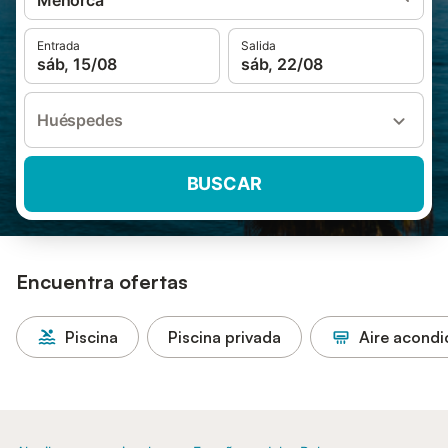
Menorca
Entrada
Salida
sáb, 15/08
sáb, 22/08
Huéspedes
BUSCAR
Encuentra ofertas
Piscina
Piscina privada
Aire acond