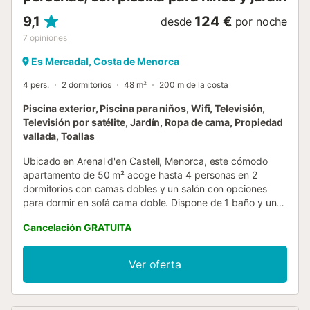
9,1
124 €
desde
por noche
7
opiniones
Es Mercadal, Costa de Menorca
4 pers.
2 dormitorios
48 m²
200 m de la costa
Piscina exterior, Piscina para niños, Wifi, Televisión,
Televisión por satélite, Jardín, Ropa de cama, Propiedad
vallada, Toallas
Ubicado en Arenal d'en Castell, Menorca, este cómodo
apartamento de 50 m² acoge hasta 4 personas en 2
dormitorios con camas dobles y un salón con opciones
para dormir en sofá cama doble. Dispone de 1 baño y una
cocina privada totalmente equipada con cafetera. El
Cancelación GRATUITA
apartamento, luminoso y con vistas al mar, incluye Wi-Fi,
lavadora, ventilador, espacio de trabajo y radiadores
portátiles para el frío. Hay cuna disponible para familias
Ver oferta
con niños. Disfrutad de vuestra terraza cubierta con vistas
a la playa, además de acceso al jardín comunitario y
ducha exterior. La piscina comunitaria al aire libre está