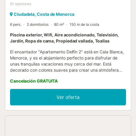
91
opiniones
Ciudadela, Costa de Menorca
6 pers.
2 dormitorios
80 m²
150 m de la costa
Piscina exterior, Wifi, Aire acondicionado, Televisión,
Jardín, Ropa de cama, Propiedad vallada, Toallas
El encantador "Apartamento Delfín 2" está en Cala Blanca,
Menorca, y es el alojamiento perfecto para disfrutar de
unas tranquilas vacaciones muy cerca del mar. Está
decorado con colores suaves para crear una atmósfera
relajante para tus vacaciones y consta de un salón (con un
Cancelación GRATUITA
sofá cama), una cocina bien equipada, 2 dormitorios (uno
con 2 camas individuales y otro con una cama de
matrimonio), así como un cuarto de baño y, por lo tanto,
Ver oferta
tiene capacidad para alojar a 6 personas. Entre los
servicios adicionales se incluyen: wifi, aire acondicionado,
televisor, cuna y trona. La zona exterior, que se comparte
con 2 propiedades más, cuenta con una piscina donde
puedes darte un refrescante chapuzón, tumbonas para
relajarte bajo el sol con un buen libro, así como con una