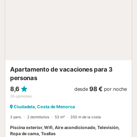
jacuzzi o disfrutar de una bebida en el bar. La playa de
Platja d'Arenal d'en Castell está justo en frente del
complejo y se puede acceder a ella directamente desde la
zona exterior compartida. Esta playa es ideal para
relajarse en la arena con un buen libro o nadar en las
aguas cristalinas del mar. En las inmediaciones, a solo 20-
300 metros de distancia (1-5 minutos a pie), encontrarás
una gran variedad de tiendas, restaurantes, bares y
cafeterías. El aeropuerto de la isla se encuentra a 27
minutos en coche. Hay plazas de aparcamiento gratuitas
disponibles...
Apartamento de vacaciones para 3
personas
8,6
98 €
desde
por noche
26
opiniones
Ciudadela, Costa de Menorca
3 pers.
2 dormitorios
53 m²
350 m de la costa
Piscina exterior, Wifi, Aire acondicionado, Televisión,
Ropa de cama, Toallas