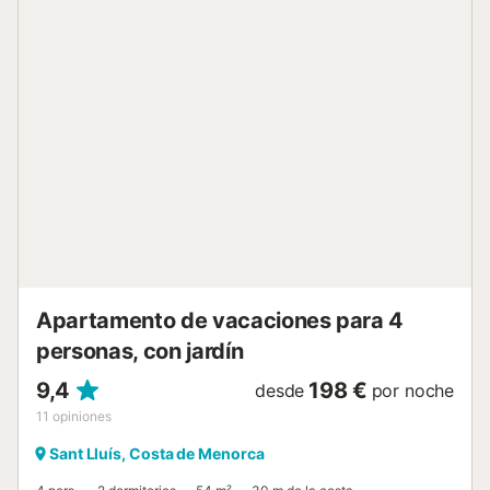
disponible en la calle. No se admiten animales de
compañía. No se admiten grupos de jóvenes. El Wi-Fi es
apto para hacer videollamadas. Nombre: White Sands
613. - Toallas para la playa/piscina Pagos 10,00 € por
persona...
Apartamento de vacaciones para 4
personas, con jardín
9,4
198 €
desde
por noche
11
opiniones
Sant Lluís, Costa de Menorca