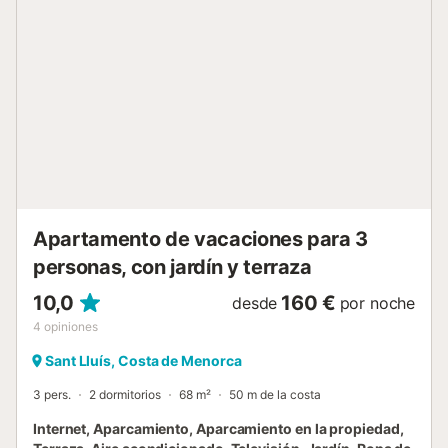
zona de barbacoa donde los huéspedes pueden preparar
y disfrutar de deliciosos platos. Gracias a su magnífica
ubicación encontrarás una gran variedad de tiendas,
restaurantes, bares y cafeterías justo al lado de la casa.
Aunque el mar está a sólo 156 m (2 minutos a pie), la playa
más cercana donde puedes bañarte es Cala Santandria,
que está a sólo 5 minutos en coche del apartamento (2,7
km). Los huéspedes pueden visitar la pintoresca ciudad
de Ciutadella de Menorca (15 minutos en coche; 6,9 km)
y, sobre todo, si viajan con niños, pueden pasar el día en el
parque acuático Aquapark (20 minutos conduciendo; 10.8
km). Se pu...
Apartamento de vacaciones para 3
personas, con jardín y terraza
10,0
160 €
desde
por noche
4
opiniones
Sant Lluís, Costa de Menorca
3 pers.
2 dormitorios
68 m²
50 m de la costa
Internet, Aparcamiento, Aparcamiento en la propiedad,