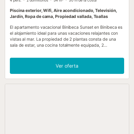
4 pers.
2 dormitorios
54 m²
30 m de la costa
Piscina exterior, Wifi, Aire acondicionado, Televisión,
Jardín, Ropa de cama, Propiedad vallada, Toallas
El apartamento vacacional Binibeca Sunset en Binibeca es
el alojamiento ideal para unas vacaciones relajantes con
vistas al mar. La propiedad de 2 plantas consta de una
sala de estar, una cocina totalmente equipada, 2
dormitorios y 1 baño, por lo que puede alojar a 4 personas.
Los servicios adicionales incluyen Wi-Fi de alta velocidad
(apto para videollamadas), televisión, aire acondicionado,
Ver oferta
lavadora y secadora. Este alojamiento dispone de terraza
privada y acceso a instalaciones compartidas, como
piscina y jardín. La propiedad está ubicada en cerca de la
playa y los enlaces de transporte público están a poca
distancia. Hay aparcamiento gratuito disponible en la calle.
No se permiten mascotas, fumar ni celebrar eventos. Esta
propiedad tiene directrices para ayudar a los huéspedes
con la correcta separación de residuos. Más información
se proporciona en el sitio....