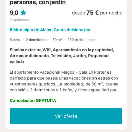
personas, con jardín
9,0
75 €
desde
por noche
3
opiniones
Municipio de Alaior, Costa de Menorca
6 pers.
2 dormitorios
50 m²
250 m de la costa
Piscina exterior, Wifi, Aparcamiento en la propiedad,
Aire acondicionado, Televisión, Jardín, Propiedad
vallada
El apartamento vacacional Magda - Cala En Porter es
perfecto para que paséis unas vacaciones sin estrés con
vuestros seres queridos. La propiedad, de 50 m², cuenta
con salón, 2 dormitorios y 1 baño, y tiene capacidad para
6 personas. Entre las comodidades encontraréis Wi-Fi, TV
Cancelación GRATUITA
y aire acondicionado. No se proporcionan toallas. En el
exterior os espera una zona privada con piscina y terraza
cubierta. También podéis disfrutar de un jardín
Ver oferta
compartido, ideal para relajaros y desconectar. Hay una
plaza de aparcamiento en la propiedad y aparcamiento
gratuito en la calle. No se admiten mascotas. Prohibido