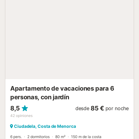
relajarse y disfrutar del entorno. El complejo ofrece acceso
a la piscina y zonas ajardinadas. La ubicación es perfecta
para quienes buscan tranquilidad y proximidad al mar....
Apartamento de vacaciones para 6
personas, con jardín
8,5
85 €
desde
por noche
42
opiniones
Ciudadela, Costa de Menorca
6 pers.
2 dormitorios
80 m²
150 m de la costa