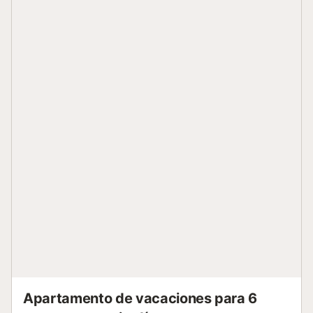
huéspedes pueden visitar la pintoresca ciudad de
Ciutadella de Menorca (15 minutos en coche; 6,9 km) y,
sobre todo si viajan con niños, pueden pasar el día en el
parque acuático Aquapark (2...
Apartamento de vacaciones para 6