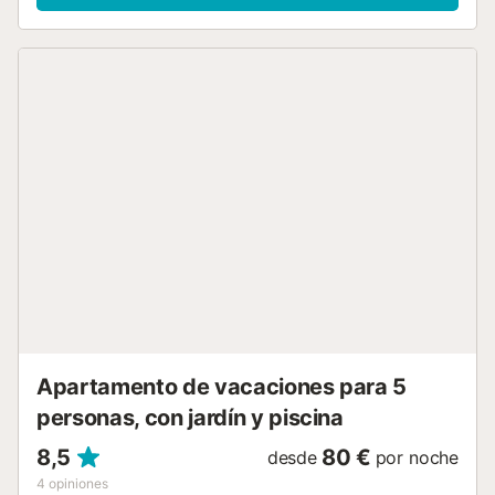
para familias y junto al mar. Dispone de ascensor, 10 m² de
terraza, lavadora, acceso internet (wifi), secador, piscina
comunitaria, parking aire libre en mismo edificio, 1
Televisor. La cocina independiente, de inducción, está
equipada con nevera, microondas, congelador,
vajilla/cubertería, utensilios/cocina, cafetera, tostadora y
hervidor de agua....
Apartamento de vacaciones para 5
personas, con jardín y piscina
8,5
80 €
desde
por noche
4
opiniones