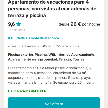
Apartamento de vacaciones para 4
personas, con vistas al mar además de
terraza y piscina
9,6
96 €
desde
por noche
15
opiniones
Ciudadela, Costa de Menorca
4 pers.
2 dormitorios
60 m²
100 m de la costa
Piscina exterior, Piscina, Wifi, Internet, Aparcamiento,
Aparcamiento en la propiedad, Terraza, Toallas
El apartamento en Cala Morell posee 2 dormitorio(s) y
capacidad para 4 personas. Alojamiento de 60 m²
coqueto y exterior, situado en primera línea de playa, con
vistas al mar y a la montaña. Se encuentra a 20 m del
restaurante "Ivette", 30 m de la playa de arena "Cala
Cancelación GRATUITA
Morell", 30 m de la playa de roca "Cala Morell", 7 km de la
ciudad "Ciutadella", 7 km del supermercado "Lidl", 35 km
del campo de Golf "Club Son parc", 40 km del aeropuerto
Ver oferta
"aeropuerto menorca" y está ubicado en una zona ideal