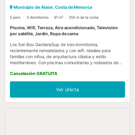
Municipio de Alaior, Costa de Menorca
5 pers.
3 dormitorios
91 m²
250 m de la costa
Piscina, Wifi, Terraza, Aire acondicionado, Televisión
por satélite, Jardín, Ropa de cama
Los Son Bou GardensSup de tres dormitorios,
recientemente remodelados y con wifi. Ideales para
familias con niños, de arquitectura clásica y estilo
mediterráneo. Con piscinas comunitarias y rodeados de
agradable vegetación autóctona y amplios jardines.
Cancelación GRATUITA
Ubicado en la parte baja de San Jaime, a pocos metros de
zonas comerciales y de la playa de Son Bou.Todos los
apartamentos se hallan orientados al sur y pueden ser en
Ver oferta
planta baja, o en planta alta.. Los apartamentos destacan
por su comodidad y sencillez. En el interior, mantienen una
estética mediterránea. El salón-comedor y cocina
comparten un mismo espacio completamente amueblado.
Los apartamentos constan de 2 o 3 habitaciones: la 1ª
habitación es doble, con cama doble y acceso a una
pequeña terraza trasera; la 2ª habitación es simple con 2
camas individuales más pequeñas con un pequeño