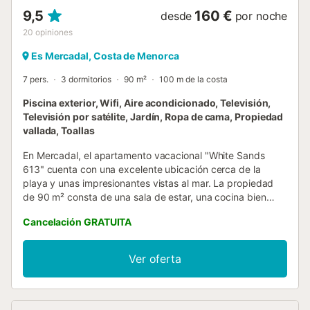
9,5
160 €
desde
por noche
20
opiniones
Es Mercadal, Costa de Menorca
7 pers.
3 dormitorios
90 m²
100 m de la costa
Piscina exterior, Wifi, Aire acondicionado, Televisión,
Televisión por satélite, Jardín, Ropa de cama, Propiedad
vallada, Toallas
En Mercadal, el apartamento vacacional "White Sands
613" cuenta con una excelente ubicación cerca de la
playa y unas impresionantes vistas al mar. La propiedad
de 90 m² consta de una sala de estar, una cocina bien
equipada con lavavajillas, 3 dormitorios y 2 baños, por lo
Cancelación GRATUITA
que puede alojar a 7 personas. Los servicios adicionales
incluyen Wi-Fi de alta velocidad, calefacción, aire
acondicionado, lavadora y televisión. El apartamento
Ver oferta
vacacional cuenta con una zona exterior privada con una
terraza abierta, una terraza cubierta y un balcón. También
hay una zona exterior compartida, que consta de una
piscina y una ducha exterior. Hay aparcamiento gratuito