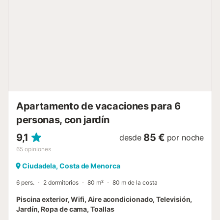
armario, 3ª habitación con 1 cama individual. Además de
las habitaciones, los apartamentos disponen de al menos
un baño completo con ducha, wc,lavabo y lavadora.. En
nuestra Recepción dispondrán del servicio de caja fuerte,
vestuarios con duchas y consigna de maletas. La oferta
complementaria es muy variada, y destacan todo tipo de
bares, restaurantes, supermercado, parque infantil, pista
de tenis, centro médico. La distancia a la playa es de entre
400 y unos 800 metros aproximadamente y se puede ir
andando por el paseo. Las piscinas son gestion...
Apartamento de vacaciones para 6
personas, con jardín
9,1
85 €
desde
por noche
65
opiniones
Ciudadela, Costa de Menorca
6 pers.
2 dormitorios
80 m²
80 m de la costa
Piscina exterior, Wifi, Aire acondicionado, Televisión,
Jardín, Ropa de cama, Toallas