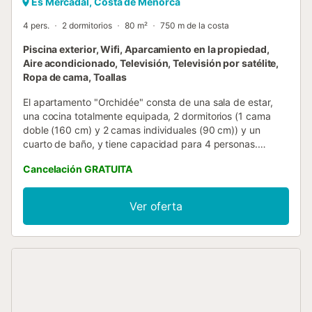
Es Mercadal, Costa de Menorca
4 pers.
2 dormitorios
80 m²
750 m de la costa
Piscina exterior, Wifi, Aparcamiento en la propiedad,
Aire acondicionado, Televisión, Televisión por satélite,
Ropa de cama, Toallas
El apartamento "Orchidée" consta de una sala de estar,
una cocina totalmente equipada, 2 dormitorios (1 cama
doble (160 cm) y 2 camas individuales (90 cm)) y un
cuarto de baño, y tiene capacidad para 4 personas.
También dispone de conexión wifi, lavadora, aire
Cancelación GRATUITA
acondicionado, ventiladores y televisión. Cada habitación
dispone de aire acondicionado independiente, y el balcón
tiene un toldo automático. También hay disponible un
Ver oferta
televisor de 65 pulgadas. El apartamento tiene una terraza
en la azotea con lavadora. Las instalaciones exteriores
compartidas se encuentran en el Club de Tenis Coves
Noves, a 300 m de la propiedad. Tiene a su disposición: 2
pistas de tenis, una gran piscina, una pista de voleibol,
fútbol, pádel, petanca, una mesa de ping-pong y un
parque infantil. El restaurante está abierto del 1 de junio al
30 de septiembre. El club privado está abierto del 1 de