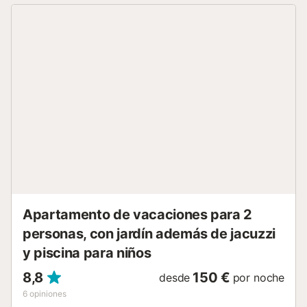
fumar y celebrar fiestas. El alojamiento dispone de un
cómodo sistema de self check-in. Podéis acceder a
servicios de alquiler de coches y organización de
excursiones en barco; para cualquier información o
solicitud, contactad con el anfitrión a través de la
plataforma de reserva....
Apartamento de vacaciones para 2
personas, con jardín además de jacuzzi
y piscina para niños
8,8
150 €
desde
por noche
6
opiniones