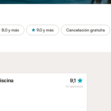
8,0
y más
9,0
y más
Cancelación gratuita
iscina
9,1
10
opiniones