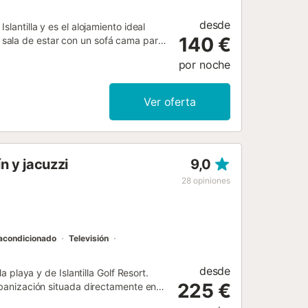
desde
lantilla y es el alojamiento ideal
140 €
sala de estar con un sofá cama para
lojar a 8 personas. Los servicios
por noche
as) con un espacio de trabajo
eaming, un ventilador, así como una
ce: aire acondicionado. Este alquiler
Ver oferta
ierta, terraza cubierta, balcón y
idas, que incluyen piscina y jardín. La
stá ubicada en cerca de la playa. Hay
se permite fumar ni celebrar
n y jacuzzi
9,0
28
opiniones
 acondicionado
Televisión
desde
a playa y de Islantilla Golf Resort.
225 €
urbanización situada directamente en
El bulevar está bordeado de palmeras y