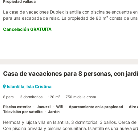
Propiedad vallada
La casa de vacaciones Duplex Islantilla con piscina se encuentra en Is
para una escapada de relax. La propiedad de 80 m² consta de una 
2 personas, una cocina, 3 dormitorios y 2 baños, por lo que puede a
Cancelación GRATUITA
adicionales incluyen Wi-Fi de alta velocidad (apto para videollamad
dedicado para la oficina en casa, una smart TV con servicios de str
lavadora. También hay una cuna disponible. Este alojamiento no ofre
vacacional cuenta con una zona exterior privada con terraza descub
zona de barbacoa. Disfrute de las instalaciones al aire libre compart
piscina compartida está abierta de junio a octubre. La propiedad e
aparcamiento disponible en un garaje. Se permite una mascota. No 
Casa de vacaciones para 8 personas, con jardí
eventos....
Islantilla, Isla Cristina
8 pers.
3 dormitorios
120 m²
750 m de la costa
Piscina exterior
Jacuzzi
Wifi
Aparcamiento en la propiedad
Aire
Televisión por satélite
Jardín
Hermosa y lujosa villa en Islantilla, 3 dormitorios, 3 baños. Cerca de l
Con piscina privada y piscina comunitaria. Islantilla es una nueva 
el Océano Atlántico entre los pueblos de Isla Cristina y La Antilla. 