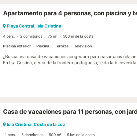
se permiten grupos menores de 25 años. Ten en cuenta que durante
normativas gubernamentales sobre el uso del agua, lo que podría afec
Apartamento para 4 personas, con piscina y t
jardín o limitar el uso del agua del grifo....
Playa Central, Isla Cristina
4 pers.
2 dormitorios
75 m²
500 m de la costa
Piscina exterior
Piscina
Terraza
Televisión
¿Busca una casa de vacaciones acogedora para pasar unas relajante
En Isla Cristina, cerca de la frontera portuguesa, le da la bienven
En el interior, le esperan habitaciones amuebladas con cariño y de
impresión hogareña y acogedora. El acogedor interior le invita a sent
se sale a la hermosa terraza. Disfrute de un café recién hecho por 
póngase cómodo en los muebles de jardín con su libro favorito por la
piscina compartida al aire libre le invita a darse un refrescante chap
disponibles para hacer excursiones por la zona. A sólo unos cientos
soleada playa de arena atrae con agua azul y aire fresco del mar.
Casa de vacaciones para 11 personas, con jard
pinares, dos campos de golf y todos los servicios necesarios para un
Isla Cristina, Costa de la Luz
11 pers.
5 dormitorios
500 m²
5 km de la costa