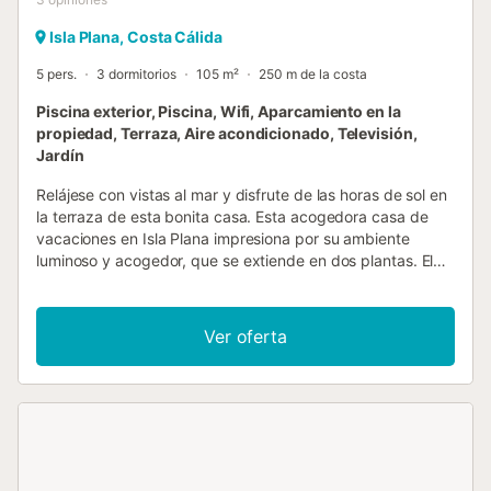
Isla Plana, Costa Cálida
5 pers.
3 dormitorios
105 m²
250 m de la costa
Piscina exterior, Piscina, Wifi, Aparcamiento en la
propiedad, Terraza, Aire acondicionado, Televisión,
Jardín
Relájese con vistas al mar y disfrute de las horas de sol en
la terraza de esta bonita casa. Esta acogedora casa de
vacaciones en Isla Plana impresiona por su ambiente
luminoso y acogedor, que se extiende en dos plantas. El
balcón ofrece una maravillosa vista del mar cercano,
mientras que la terraza es ideal para comer al aire libre. El
acogedor mobiliario invita a quedarse, y para un
Ver oferta
refrescante chapuzón, la piscina comunitaria es perfecta
para unas relajantes vacaciones con los suyos. La región
que rodea Isla Plana atrae a los visitantes con su ambiente
mediterráneo. Visite las pintorescas playas y calas o
practique senderismo por los senderos costeros. En los
alrededores encontrará encantadores restaurantes que le
deleitarán con la cocina regional, así como oportunidades