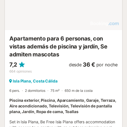
comunitaria, jacuzzi, parque infantil, zona de barbacoa,
pista de tenis, mesas de ping pong y jardines cuidados. En
los alrededores podrás disfrutar del balneario Los Delfines,
las playas de Isla Plana y Bolnuevo, actividades como
kayak y submarinismo, así como excursiones a Cartagena
y al entorno natural. No se pe...
Apartamento para 6 personas, con
vistas además de piscina y jardín, Se
admiten mascotas
7,2
36 €
desde
por noche
664
opiniones
Isla Plana, Costa Cálida
6 pers.
2 dormitorios
75 m²
650 m de la costa
Piscina exterior, Piscina, Aparcamiento, Garaje, Terraza,
Aire acondicionado, Televisión, Televisión de pantalla
plana, Jardín, Ropa de cama, Toallas
Set in Isla Plana, Be Free Isla Plana offers accommodation