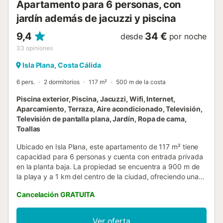
Apartamento para 6 personas, con
jardín además de jacuzzi y piscina
9,4
34 €
desde
por noche
33
opiniones
Isla Plana, Costa Cálida
6 pers.
2 dormitorios
117 m²
500 m de la costa
Piscina exterior, Piscina, Jacuzzi, Wifi, Internet,
Aparcamiento, Terraza, Aire acondicionado, Televisión,
Televisión de pantalla plana, Jardín, Ropa de cama,
Toallas
Ubicado en Isla Plana, este apartamento de 117 m² tiene
capacidad para 6 personas y cuenta con entrada privada
en la planta baja. La propiedad se encuentra a 900 m de
la playa y a 1 km del centro de la ciudad, ofreciendo una
base práctica para una estancia en la costa. El interior
Cancelación GRATUITA
dispone de 2 dormitorios, un baño y una sala de estar con
sofá cama, complementados con aire acondicionado,
calefacción e insonorización para un ambiente tranquilo.
Ver oferta