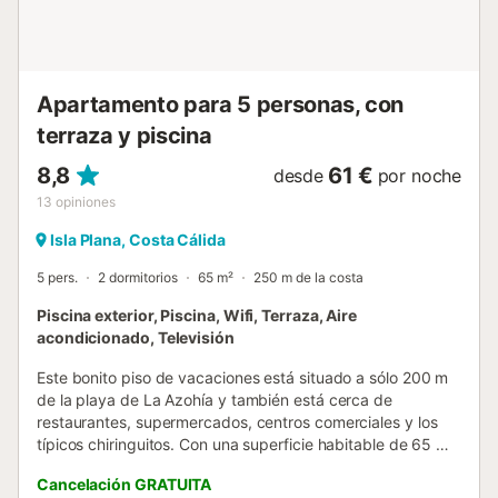
de pescado, como el caldero de pescado. Con sus
variados paisajes y numerosos parques naturales, la
Región de Murcia atrae a muchos amantes de la
naturaleza....
Apartamento para 5 personas, con
terraza y piscina
8,8
61 €
desde
por noche
13
opiniones
Isla Plana, Costa Cálida
5 pers.
2 dormitorios
65 m²
250 m de la costa
Piscina exterior, Piscina, Wifi, Terraza, Aire
acondicionado, Televisión
Este bonito piso de vacaciones está situado a sólo 200 m
de la playa de La Azohía y también está cerca de
restaurantes, supermercados, centros comerciales y los
típicos chiringuitos. Con una superficie habitable de 65 m²,
hay espacio suficiente para hasta 4 personas y la
Cancelación GRATUITA
superficie total de las terrazas es de 235 m². El piso