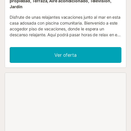
propiedad, Terraza, Aire acondicionado, Televisión,
Jardín
Disfrute de unas relajantes vacaciones junto al mar en esta
casa adosada con piscina comunitaria. Bienvenido a este
acogedor piso de vacaciones, donde le espera un
descanso relajante. Aquí podrá pasar horas de relax en el
sofá y disfrutar de las comidas del día, ya sea en el
luminoso salón o en una de sus terrazas. Desayuna en la
terraza de la azotea con vistas al mar y luego tírate a la
Ver oferta
preciosa piscina. Si prefiere el mar, puede llegar a la playa
a pie. Su lugar de vacaciones de Isla Plana tiene mucho
que ofrecer. Las diversas playas de la ciudad son ideales
para nadar y practicar deportes acuáticos como vela,
kitesurf, snorkel o submarinismo. Puede explorar la zona y
el campo en bicicletas de alquiler, mientras que los más
aventureros pueden adentrarse en las montañas. La bella
ciudad portuaria de Cartagena está a menos de una hora
en coche y es perfecta para una excursión de un día.
Descubra los vestigios de las diversas culturas que se han
asentado aquí y el importante papel que la ciudad ha
desempeñado como consecuencia de ello. En Mazarrón,
conocida por su pesca, podrá degustar deliciosos platos