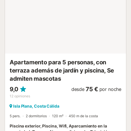
para practicar submarinismo y snorkel. Una excursión a la
histórica ciudad de Cartagena, a un corto trayecto en
coche, promete lugares de interés cultural y una animada
vida urbana....
Apartamento para 5 personas, con
terraza además de jardín y piscina, Se
admiten mascotas
9,0
75 €
desde
por noche
12
opiniones
Isla Plana, Costa Cálida
5 pers.
2 dormitorios
120 m²
450 m de la costa
Piscina exterior, Piscina, Wifi, Aparcamiento en la