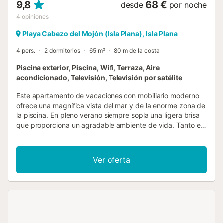
9,8
68 €
desde
por noche
4
opiniones
Playa Cabezo del Mojón (Isla Plana), Isla Plana
4 pers.
2 dormitorios
65 m²
80 m de la costa
Piscina exterior, Piscina, Wifi, Terraza, Aire
acondicionado, Televisión, Televisión por satélite
Este apartamento de vacaciones con mobiliario moderno
ofrece una magnífica vista del mar y de la enorme zona de
la piscina. En pleno verano siempre sopla una ligera brisa
que proporciona un agradable ambiente de vida. Tanto en
Isla Plana como en Porto de Mazarron encontrará todos los
restaurantes y comercios. El ECC422 se puede reservar
junto con el ECC423 - ideal para parejas o familias
Ver oferta
numerosas....