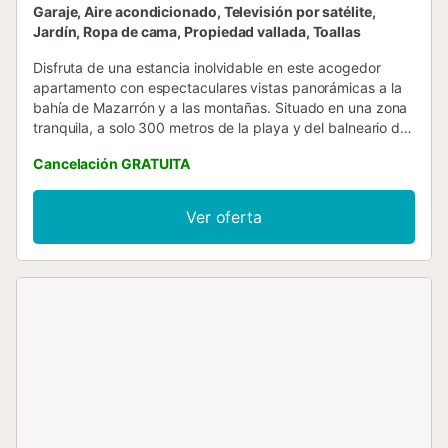
Garaje, Aire acondicionado, Televisión por satélite,
Jardín, Ropa de cama, Propiedad vallada, Toallas
Disfruta de una estancia inolvidable en este acogedor
apartamento con espectaculares vistas panorámicas a la
bahía de Mazarrón y a las montañas. Situado en una zona
tranquila, a solo 300 metros de la playa y del balneario de
agua medicinal Los Delfines, este alojamiento combina
Cancelación GRATUITA
confort, naturaleza y acceso a múltiples actividades. El
apartamento dispone de una amplia terraza, salón-cocina,
dos habitaciones, un cuarto de baño y una plaza de
Ver oferta
parking cubierta. El mobiliario es totalmente nuevo y ha
sido cuidadosamente seleccionado para proporcionar el
máximo confort. El alojamiento tiene capacidad para 5
personas e incluye 2 dormitorios, salón-cocina totalmente
equipado, 1 baño completo y una amplia terraza con
vistas al atardecer. La plaza de parking cubierta ofrece
comodidad adicional durante tu estancia. Entre los
servicios incluidos se encuentran Wi-Fi de alta velocidad,
acceso a plataformas de streaming, climatización por
conductos, cocina equipada con electrodomésticos
modernos y mobiliario nuevo y confortable. Las
instalaciones de la urbanización incluyen piscina