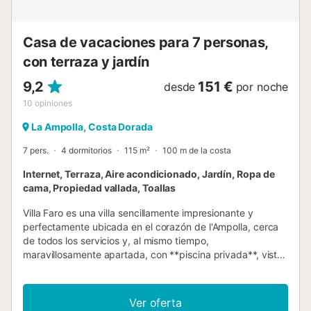
Casa de vacaciones para 7 personas,
con terraza y jardín
9,2
151 €
desde
por noche
10
opiniones
La Ampolla, Costa Dorada
7 pers.
4 dormitorios
115 m²
100 m de la costa
Internet, Terraza, Aire acondicionado, Jardín, Ropa de
cama, Propiedad vallada, Toallas
Villa Faro es una villa sencillamente impresionante y
perfectamente ubicada en el corazón de l'Ampolla, cerca
de todos los servicios y, al mismo tiempo,
maravillosamente apartada, con **piscina privada**, vistas
al azul Mediterráneo y situada en jardines maduros con
palmeras gigantes. La villa tiene su propia casa de
barbacoa, comedores exteriores, conservatorio con
Ver oferta
capacidad para ocho personas, amplia sala de estar con