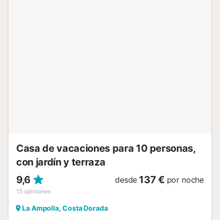
perros. Detrás de la casa están los perros del propietario en un 
vallado. Carretera nacional N-340 en la proximidad. HUTTE001
Reg. Nr.:
ESFCTU00004302000013709900000000000000000HUTTE00
Casa de vacaciones para 10 personas,
con jardín y terraza
9,6
137 €
desde
por noche
15
opiniones
La Ampolla, Costa Dorada