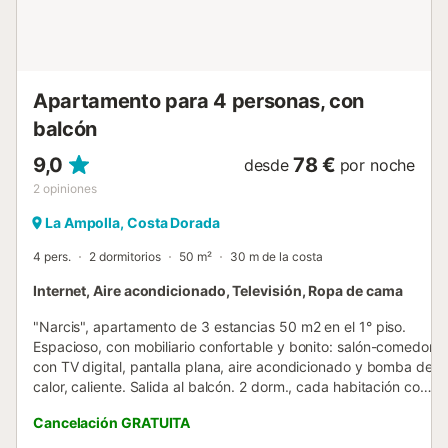
Apartamento para 4 personas, con
balcón
9,0
78 €
desde
por noche
2
opiniones
La Ampolla, Costa Dorada
4 pers.
2 dormitorios
50 m²
30 m de la costa
Internet, Aire acondicionado, Televisión, Ropa de cama
"Narcis", apartamento de 3 estancias 50 m2 en el 1° piso.
Espacioso, con mobiliario confortable y bonito: salón-comedor
con TV digital, pantalla plana, aire acondicionado y bomba de
calor, caliente. Salida al balcón. 2 dorm., cada habitación con 1
cama de matrimonio (135 cm, 190 cm de longitud). Cocina
Cancelación GRATUITA
(horno, 4 placas de vitrocerámica, tostadora, hervidor de agua
eléctrico, microondas, cafetera eléctrica). Ducha/WC. Muebles