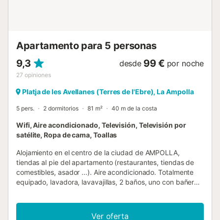
por animal: 6,00 € por día - Se admiten animales de
compañía con un suplemento de 6€ por noche y mascota.
Información de llegada - Hora de llegada: Abierto desde
15:00 - Hora de sal...
Apartamento para 5 personas
9,3
99 €
desde
por noche
27
opiniones
Platja de les Avellanes (Terres de l'Ebre), La Ampolla
5 pers.
2 dormitorios
81 m²
40 m de la costa
Wifi, Aire acondicionado, Televisión, Televisión por
satélite, Ropa de cama, Toallas
Alojamiento en el centro de la ciudad de AMPOLLA,
tiendas al pie del apartamento (restaurantes, tiendas de
comestibles, asador ...). Aire acondicionado. Totalmente
equipado, lavadora, lavavajillas, 2 baños, uno con bañera.
2 habitaciones dobles, una de ellas en duplex, un nuevo
sofá cama de alta calidad en el salón. 2 zonas de
comedor. Terraza en el primer piso donde se puede comer.
Ver oferta