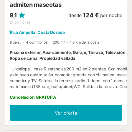
admiten mascotas
9,1
124 €
desde
por noche
21
opiniones
La Ampolla, Costa Dorada
8 pers.
4 dormitorios
200 m²
1,3 km de la costa
Piscina exterior, Aparcamiento, Garaje, Terraza, Televisión, Ja
Ropa de cama, Propiedad vallada
"Ulldellops", casa 5 estancias 200 m2 en 2 plantas. Con mobiliari
y de buen gusto: salón-comedor grande con chimenea, mesa d
comedor y TV. Salida a la terraza-jardín. 1 dorm. con 1 cama de
matrimonio (135 cm), baño/bidet/WC. Salida a la terraza. Cocin
fogones, horno, lavavajillas, congelador). WC separado. Calefac
Cancelación GRATUITA
Planta superior: 2 dorm., grandes, cada habitación con 1 cama 
matrimonio (135 cm). 1 dorm. con 2 camas (90 cm). Salida a la t
Baño/bidet/WC. Calefacción. Terraza 12 m2, terraza-jardín 30 m
Ver oferta
cenador 19 m2. Muebles de terraza, barbacoa. Vista muy bonita 
las montañas y al paisaje. El alojamiento dispone de: lavadora. 
aparcamiento (vallada, 3 Coches), garaje. Permitido máximo 2 