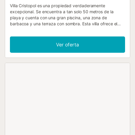
Villa Cristopol es una propiedad verdaderamente
excepcional. Se encuentra a tan solo 50 metros de la
playa y cuenta con una gran piscina, una zona de
barbacoa y una terraza con sombra. Esta villa ofrece el
simple placer del sol, el mar y una ubicación ideal para sus
vacaciones. Al salir de la villa, podrá encontrarse en las
doradas arenas de la playa de Cap Roig, una de las
Ver oferta
mejores playas de la zona, en menos de sesenta
segundos. La entrada principal a la villa se realiza por una
calle superior donde hay espacio de aparcamiento para
tres vehículos. La villa tiene tres cómodos dormitorios, uno
de los cuales tiene baño en suite. Los otros dos son
dormitorios estándar: uno con dos camas individuales y el
otro con una cama doble. La cocina es de concepto
abierto, conectada al comedor y a la sala de estar, desde
donde se accede a una terraza con barbacoa de piedra y
chimenea. En los últimos años, los propietarios han llevado
a cabo una modernización de la villa: los baños son
completamente nuevos y la propiedad ha sido reformada
con buen gusto en estilo mediterráneo....