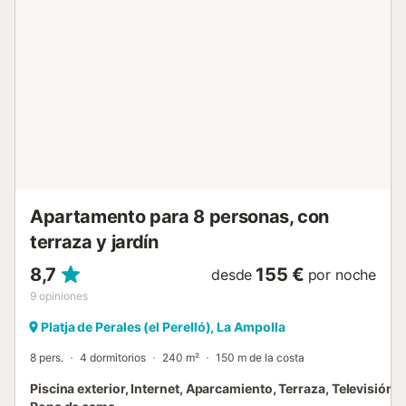
otras palabras, el complejo perfecto para familias activas.
El **complejo vacacional** Las Palmeras ofrece una
variedad de excelentes instalaciones como pistas de tenis,
pádel, parque infantil y campo de fútbol, además de una
**piscina para adultos/bebés**. La playa del Arenal se
encuentra a 100 metros y está al lado del Parque Natural
del Delta del Ebro, por lo que los paseos matutinos al
santuario de aves o un trote por el paseo marítimo son
muy populares. Esta hermosa zona del Mediterráneo
español, conocida como la Costa Dorada, es famosa por
sus montañas que desci...
Apartamento para 8 personas, con
terraza y jardín
8,7
155 €
desde
por noche
9
opiniones
Platja de Perales (el Perelló), La Ampolla
8 pers.
4 dormitorios
240 m²
150 m de la costa
Piscina exterior, Internet, Aparcamiento, Terraza, Televisión, 