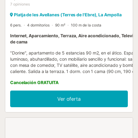
7
opiniones
Platja de les Avellanes (Terres de l'Ebre), La Ampolla
6 pers.
4 dormitorios
90 m²
100 m de la costa
Internet, Aparcamiento, Terraza, Aire acondicionado, Televis
de cama
"Dorine", apartamento de 5 estancias 90 m2, en el ático. Espaci
luminoso, abuhardillado, con mobiliario sencillo y funcional: sal
con mesa de comedor, TV satélite, aire acondicionado y bomba 
caliente. Salida a la terraza. 1 dorm. con 1 cama (90 cm, 190 c
longitud). 1 dorm. doble con 2 camas (90 cm, 190 cm de longitu
Cancelación GRATUITA
dorm. con 1 cama (90 cm, 190 cm de longitud). Salida a la terra
dorm. doble con 1 cama (150 cm, 190 cm de longitud). Salida a l
Cocina (3 fogones, horno, lavavajillas, microondas). Salida al ba
Ver oferta
acristalado. Ducha/WC, baño o ducha/WC. Muebles de terraza. 
alojamiento dispone de: lavadora. Plaza de aparcamiento (cubie
Permitido máximo 1 mascota / perro. HUTTE-002699 // Reg. Nr.
ESFCTU00004302000016959500000000000000000HUTTE00