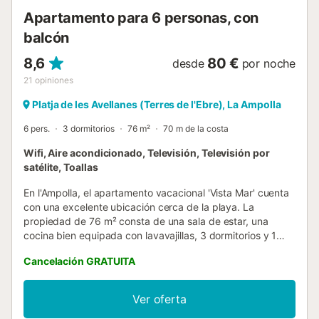
Apartamento para 6 personas, con
balcón
8,6
80 €
desde
por noche
21
opiniones
Platja de les Avellanes (Terres de l'Ebre), La Ampolla
6 pers.
3 dormitorios
76 m²
70 m de la costa
Wifi, Aire acondicionado, Televisión, Televisión por
satélite, Toallas
En l'Ampolla, el apartamento vacacional 'Vista Mar' cuenta
con una excelente ubicación cerca de la playa. La
propiedad de 76 m² consta de una sala de estar, una
cocina bien equipada con lavavajillas, 3 dormitorios y 1
baño, por lo que puede acomodar a 6 personas. Los
Cancelación GRATUITA
servicios adicionales incluyen Wi-Fi de alta velocidad (apto
para hacer videollamadas), televisión, aire acondicionado
y lavadora. El apartamento vacacional también tiene un
Ver oferta
balcón privado, perfecto para relajarte por la noche. No se