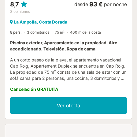
8,7
93 €
desde
por noche
3
opiniones
La Ampolla, Costa Dorada
8 pers.
3 dormitorios
75 m²
400 m de la costa
Piscina exterior, Aparcamiento en la propiedad, Aire
acondicionado, Televisión, Ropa de cama
A un corto paseo de la playa, el apartamento vacacional
Cap Roig, Appartement Duplex se encuentra en Cap Roig.
La propiedad de 75 m² consta de una sala de estar con un
sofá cama para 2 personas, una cocina, 3 dormitorios y 2
baños, por lo que puede alojar a 8 personas. Los servicios
Cancelación GRATUITA
adicionales incluyen televisión, ventilador y lavadora. Este
alojamiento no ofrece: Wi-Fi, aire acondicionado y toallas.
Este alquiler de vacaciones ofrece una zona exterior
Ver oferta
privada con una terraza descubierta, una terraza cubierta
y un balcón. Este alquiler de vacaciones cuenta con una
refrescante piscina compartida para los calurosos días de
verano. La propiedad está ubicada en la playa y hay una
pista de tenis a 15 minutos a pie. Hay una plaza de