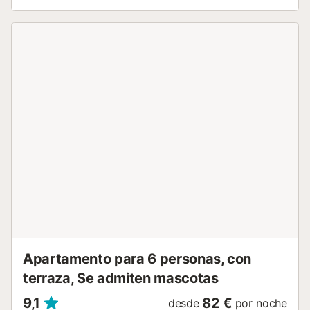
admiten animales de compañía. No se permite invitar a
personas ajenas a la reserva. No se admiten grupos de
jóvenes. La propiedad no tiene escalones en el acceso ni
en el interior....
Apartamento para 6 personas, con
terraza, Se admiten mascotas
9,1
82 €
desde
por noche