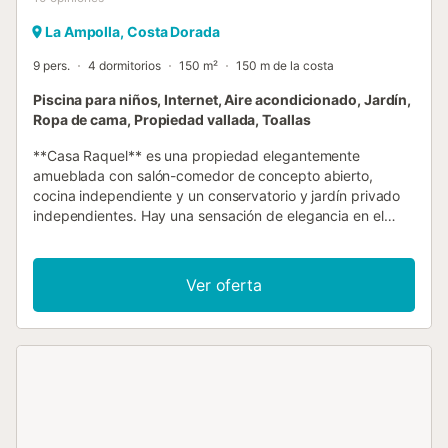
La Ampolla, Costa Dorada
9 pers.
4 dormitorios
150 m²
150 m de la costa
Piscina para niños, Internet, Aire acondicionado, Jardín,
Ropa de cama, Propiedad vallada, Toallas
**Casa Raquel** es una propiedad elegantemente
amueblada con salón-comedor de concepto abierto,
cocina independiente y un conservatorio y jardín privado
independientes. Hay una sensación de elegancia en el
mobiliario pero, con cuatro dormitorios, esta casa adosada
**con vistas al mar** y a la piscina es amplia y lujosa. El
dormitorio principal tiene baño en suite y acceso a un
Ver oferta
balcón con vistas al mar. El segundo dormitorio tiene cama
con dosel, el tercero es un dormitorio individual con baño
compartido. El dormitorio del piso superior tiene una cama
king-size, una cama individual y acceso a un balcón con
impresionantes vistas al mar. Dispone de aire
acondicionado en toda la casa y ofrece excelentes
instalaciones en el complejo, como pistas de tenis, campo
de fútbol, ping-pong y pádel, además de Wi-Fi gratuito. En