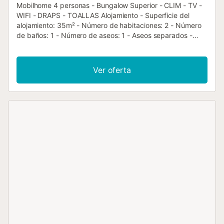
Mobilhome 4 personas - Bungalow Superior - CLIM - TV -
WIFI - DRAPS - TOALLAS Alojamiento - Superficie del
alojamiento: 35m² - Número de habitaciones: 2 - Número
de baños: 1 - Número de aseos: 1 - Aseos separados -
Terraza baja - 1 habitación: 1 cama doble - 1 habitación: 2
camas individuales - Edad del alojamiento: Entre 6 y 10
años Equipamiento adicional - Wifi: Incluido en el precio -
Ver oferta
Aire acondicionado: Incluido en el precio - Calefacción -
Televisión: Incluido en el precio - Tipo de cocina: Espacio
cocina - Placa de gas - Microondas - Nevera - Congelador
- Vajilla y utensilios de cocina - Cafetera manual -
Tostadora - Tipo de baño: Con ducha - Tipo de inodoro:
Aseos - Ropa de cama: Incluido en el precio - Edredones o
mantas incluidos - Almohadas incluidas - Ropa de baño:
Incluido en el precio - Terraza en el suelo con canisse para
sombra y 1 mesa con 4 sillas. Parking para 1 coche en las
zonas de aparcamiento dentro del camping. Animales
adicionales - Los importes indicados están sujetos a
cambios durante la temporada y son meramente
informativos. Deben abonarse in situ. No se admiten
animales de categoría 1 y 2. - Animales adicionales: se
admiten perros y gatos - 1 se admiten mascotas - Precio