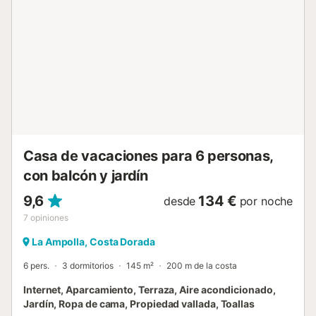
aparcamiento disponible en la propiedad y hay
aparcamiento gratuito disponible en la calle. Se permite
una mascota. No está permitido fumar en esta propiedad.
Tenga en cuenta que puede haber regulaciones
gubernamentales sobre el agua en el momento de su
visita, lo que puede afectar el uso de la piscina, el riego del
jardín o limitar el uso del agua del grifo....
Casa de vacaciones para 6 personas,
con balcón y jardín
9,6
134 €
desde
por noche
7
opiniones
La Ampolla, Costa Dorada
6 pers.
3 dormitorios
145 m²
200 m de la costa
Internet, Aparcamiento, Terraza, Aire acondicionado,
Jardín, Ropa de cama, Propiedad vallada, Toallas