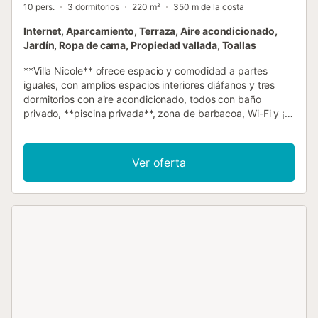
10 pers.
3 dormitorios
220 m²
350 m de la costa
Internet, Aparcamiento, Terraza, Aire acondicionado,
Jardín, Ropa de cama, Propiedad vallada, Toallas
**Villa Nicole** ofrece espacio y comodidad a partes
iguales, con amplios espacios interiores diáfanos y tres
dormitorios con aire acondicionado, todos con baño
privado, **piscina privada**, zona de barbacoa, Wi-Fi y ¡a
solo 250 metros de la mejor playa! La villa está
maravillosamente diseñada con 210 m² de espacio interior
en una sola planta, por lo que no hay escaleras que subir;
Ver oferta
cuenta con aire acondicionado en todas las estancias, un
patio elevado de 70 m² y la cocina se comunica
directamente con la terraza para comer al aire libre, así
como con el comedor interior. La cocina es moderna y está
totalmente equipada y, al estar orientada al sur, la luz fluye
durante todo el día. La amplia zona de estar diáfana tiene
dos sofás que se pueden convertir en cómodas camas
dobles. Esto da a la villa una capacidad máxima de diez
personas. El baño en suite del dormitorio principal tiene
ducha y bañera para los niños después de un día de arena
en la playa. Los otros dos dormitorios dobles tienen cada