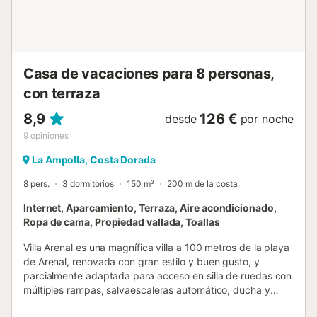
uno su propio baño con ducha. Hay un aseo que da
servicio a la sala de estar diáfana. También hay otra ducha
exterior. La barbacoa es para profesionales que pueden
usar leña o carbón y la gran piscina está rodeada por una
valla elevada, lo que garantiza la máxima privacidad. Y
Casa de vacaciones para 8 personas,
luego, es solo un paseo hasta Cap Roig, la mejor playa de
con terraza
la zona. Hay una razón por la que decimos que está muy
bi...
8,9
126 €
desde
por noche
9
opiniones
La Ampolla, Costa Dorada
8 pers.
3 dormitorios
150 m²
200 m de la costa
Internet, Aparcamiento, Terraza, Aire acondicionado,
Ropa de cama, Propiedad vallada, Toallas
Villa Arenal es una magnífica villa a 100 metros de la playa
de Arenal, renovada con gran estilo y buen gusto, y
parcialmente adaptada para acceso en silla de ruedas con
múltiples rampas, salvaescaleras automático, ducha y
lavabos adaptados, y cerca de todos los servicios y