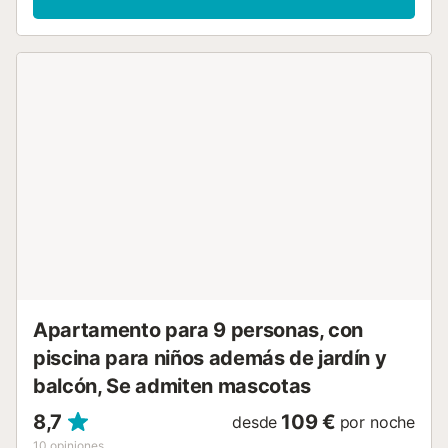
Vistas al mar y al puerto. Calle de sentido único. El
alojamiento El apartamento está situado en una residencia
tranquila, segura y muy bien cuidada con ascensor. Un
dormitorio principal en el primer piso equipado con su
propio cuarto de baño con bañera y aseo, así como un
acceso directo a la terraza. El segundo dormitorio tiene
una litera para dos personas y una cama individual. El
cuarto de baño tiene ducha y WC y lavadora. La cocina
está totalmente equipada con lavavajillas y frigorífico
nuevos, microondas, tostadora y cafetera. Acceso para
viajeros Acceso a todo el apartamento. Otras
observaciones Apartamento totalmente reformado y
repintado. Aire acondicionado. Alojamiento situado a
pocos metros de la playa...
Apartamento para 9 personas, con
piscina para niños además de jardín y
balcón, Se admiten mascotas
8,7
109 €
desde
por noche
10
opiniones