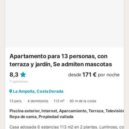
diferentes unidades. HUTTE-002669 // Reg. Nr.:
ESFCTU0000430200001466880000000000000000HUTTE-
0026692...
Apartamento para 13 personas, con
terraza y jardín, Se admiten mascotas
8,3
171 €
desde
por noche
7
opiniones
La Ampolla, Costa Dorada
13 pers.
4 dormitorios
113 m²
60 m de la costa
Piscina exterior, Internet, Aparcamiento, Terraza, Televisión, 
Ropa de cama, Propiedad vallada
Casa adosada 6 estancias 113 m2 en 2 plantas. Luminoso, con m