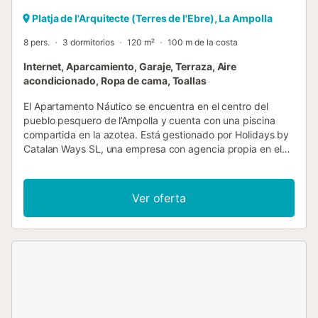
Platja de l'Arquitecte (Terres de l'Ebre), La Ampolla
8 pers.
3 dormitorios
120 m²
100 m de la costa
Internet, Aparcamiento, Garaje, Terraza, Aire
acondicionado, Ropa de cama, Toallas
El Apartamento Náutico se encuentra en el centro del
pueblo pesquero de l’Ampolla y cuenta con una piscina
compartida en la azotea. Está gestionado por Holidays by
Catalan Ways SL, una empresa con agencia propia en el
centro del pueblo de l’Ampolla, lo que le garantiza la
tranquilidad para que usted pueda simplemente relajarse y
disfrutar de su estancia. El Apartamento Náutico es un
Ver oferta
dúplex, denominado así por sus maravillosas vistas desde
la terraza de la azotea y la zona de la piscina, justo en el
corazón de l'Ampolla, un famoso destino de mariscos
situado en medio del parque natural protegido del delta.
Cerca de los mejores restaurantes, comercios, el
maravilloso puerto y paseos marítimos, este es un
apartamento increíblemente espacioso con dos terrazas,
una para comer al aire libre junto a la cocina de diseño