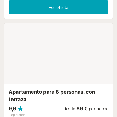
de terraza. A la localidad. El alojamiento dispone de: lavadora,
Ver oferta
plancha, secador de pelo. Internet (Wifi, gratis). A tener en
cuenta: adecuado para familias apartamento que da a la calle.
Permitido máximo 1 mascota / perro. HUTTE-058564 // Reg.
Nr.:
ESFCTU0000430200009704430000000000000000HUTTE-
0585643...
Apartamento para 8 personas, con
terraza
9,6
89 €
desde
por noche
9
opiniones