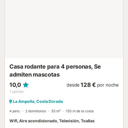
abierto y una zona de comedor interior separada, un gran
salón con vistas al mar y al puerto. Hay tres dormitorios y
dos baños. El dormitorio principal tiene cama king size,
baño en suite y una terraza privada que da directamente a
la terraza de la azotea y a la piscina. Hay otros dos
dormitorios, otro dormitorio doble grande y una habitación
infantil con literas, camas individuales y una cama plegable
adicional si es necesario. Una de las características
destacadas de este encantador apartamento vacacional
es la piscina en la azotea con vistas al Mediterráneo y a la
co...
Casa rodante para 4 personas, Se
admiten mascotas
10,0
128 €
desde
por noche
1
opinión
La Ampolla, Costa Dorada
4 pers.
2 dormitorios
35 m²
150 m de la costa
Wifi, Aire acondicionado, Televisión, Toallas