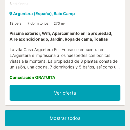
6
opiniones
Argentera (España), Baix Camp
13 pers.
7 dormitorios
270 m²
Piscina exterior, Wifi, Aparcamiento en la propiedad,
Aire acondicionado, Jardín, Ropa de cama, Toallas
La villa Casa Argentera Full House se encuentra en
L'Argentera e impresiona a los huéspedes con bonitas
vistas a la montaña. La propiedad de 3 plantas consta de
un salón, una cocina, 7 dormitorios y 5 baños, así como un
aseo adicional, por lo que puede alojar a 15 personas. Los
Cancelación GRATUITA
servicios adicionales incluyen Wi-Fi de alta velocidad (apto
para videollamadas) con un espacio de trabajo dedicado
para la oficina en casa, un ventilador, una lavadora, una
Ver oferta
secadora, así como toallas de playa / piscina. 3 cunas y
una trona también están disponibles. Este alojamiento no
dispone de: aire acondicionado. Esta propiedad cuenta
con una zona exterior privada con piscina climatizada,
Mostrar todos
jardín, dos terrazas descubiertas, balcón, barbacoa y
parque infantil. Los huéspedes tienen acceso a una piscina