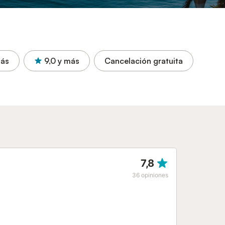
más
9,0
y más
Cancelación gratuita
7,8
36
opiniones