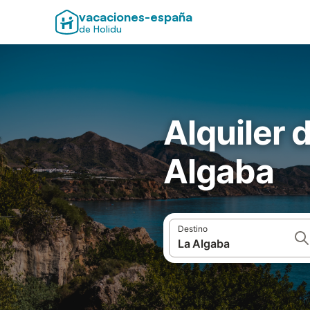
vacaciones-españa
de Holidu
Alquiler 
Algaba
Destino