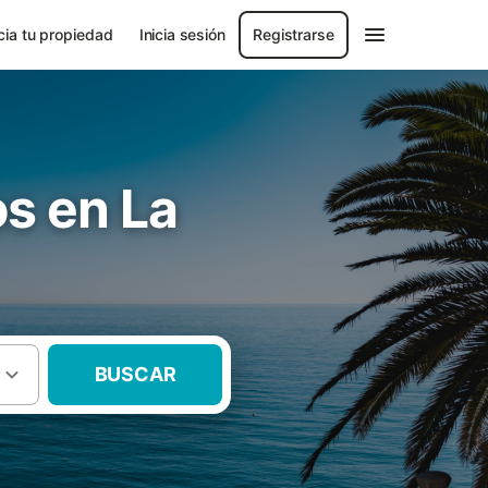
ia tu propiedad
Inicia sesión
Registrarse
os en La
BUSCAR