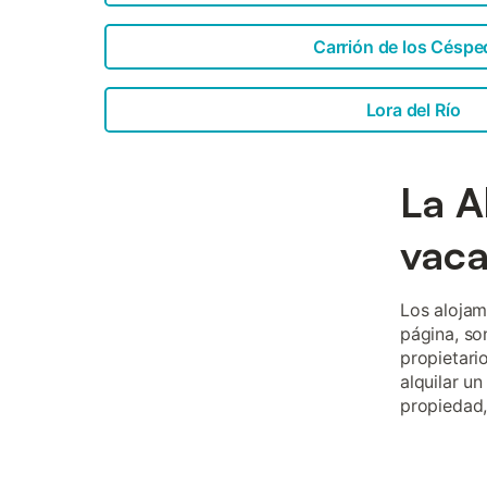
Carrión de los Céspe
Lora del Río
La A
vac
Los alojam
página, so
propietari
alquilar u
propiedad,