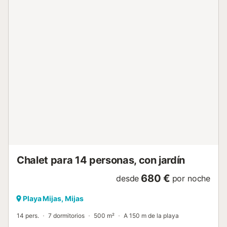
alojamiento junto al mar. Ubicada en el corazón de La Cala
de Mijas, a solo 100 m de la playa, esta propiedad ofrece
una ubicación inmejorable y todas las comodidades
necesarias para una estancia perfecta, incluyendo una
mesa de billar francés para momentos de ocio y
entretenimiento. La villa cuenta con 7 dormitorios, aire
acondicionado en todo el alojamiento, wifi, alarma, jardín
privado, barbacoa, terraza, mobiliario de exterior, mesa de
billar francés y parking en la misma propiedad. Todo ello
dentro de una parcela vallada que garantiza privacidad y
seguridad. La cocina independiente está completamente
equipada con lavavajillas, horno, microondas, cafetera,
hervidor, exprimidor y todo lo necesario para preparar
comidas como en...
Chalet para 14 personas, con jardín
680 €
desde
por noche
Playa Mijas, Mijas
14 pers.
7 dormitorios
500 m²
A 150 m de la playa