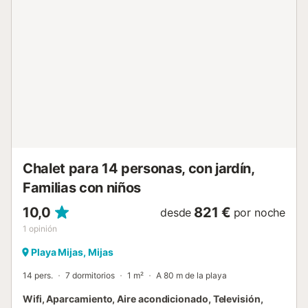
habitaciones con casa de invitados es muy adecuada para
varias familias con niños. La ubicación frente a la playa y la
casa cuidadosamente amueblada hacen de este un
destino de vacaciones excepcional y deseable. Por
razones de seguridad la casa no se arrendará a grupos de
jovenes Organizar fiestas de estudiantes, fiestas de
despedida y botellones están prohibidos en esta vivienda
Esta casa de vacaciones está disponible sólo para fines
recreativos. Las reservas en nombre de empresas serán
canceladas y se cobrarán posibles gastos de anulación...
Chalet para 14 personas, con jardín,
Familias con niños
10,0
821 €
desde
por noche
1
opinión
Playa Mijas, Mijas
14 pers.
7 dormitorios
1 m²
A 80 m de la playa
Wifi, Aparcamiento, Aire acondicionado, Televisión,