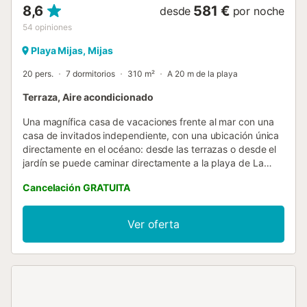
8,6
581 €
desde
por noche
54
opiniones
Playa Mijas, Mijas
20 pers.
7 dormitorios
310 m²
A 20 m de la playa
Terraza, Aire acondicionado
Una magnífica casa de vacaciones frente al mar con una
casa de invitados independiente, con una ubicación única
directamente en el océano: desde las terrazas o desde el
jardín se puede caminar directamente a la playa de La
Cala de Mijas. La casa de invitados solo está separada de
Cancelación GRATUITA
la casa principal por una pequeña calle. El jardín vallado es
completamente privado, un paraíso tropical con
plataneros, hibiscos y parras. El patio ofrece sombra y
Ver oferta
protección contra el viento: incluso en invierno suele hacer
un calor agradable. La sala de invierno es una sala de
estar muy relajante, con grandes y cómodos cojines; el
lugar perfecto para disfrutar de la maravillosa vista al mar,
quizás con una copa de vino y su música favorita. Esta
espaciosa y cómoda casa de vacaciones de siete