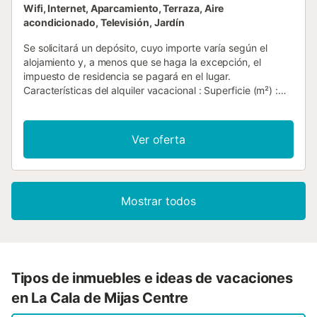
Wifi, Internet, Aparcamiento, Terraza, Aire
acondicionado, Televisión, Jardín
Se solicitará un depósito, cuyo importe varía según el
alojamiento y, a menos que se haga la excepción, el
impuesto de residencia se pagará en el lugar.
Características del alquiler vacacional : Superficie (m²) :
500 Número de habitaciones : 7 Número de estrellas
Calefacción Aire acondicionado Congelador Lavadora
Horno micro ondas Televisión Terraza Mascotas no
Ver oferta
permitidas Jardín Parilla Horno Lava-vajillas piscina
privada Acceso a Internet Estacionamiento Inalámbrico
Secador de pelo Refrigerador Cafetera Pava tabla de
planchar y plancha Número de baño : 1...
Mostrar todos
Tipos de inmuebles e ideas de vacaciones
en La Cala de Mijas Centre