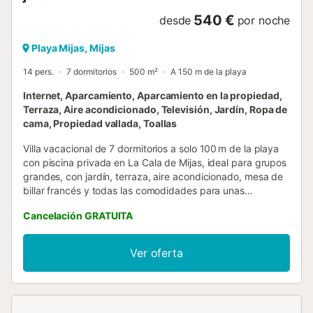
540 €
desde
por noche
Playa Mijas, Mijas
14 pers.
7 dormitorios
500 m²
A 150 m de la playa
Internet, Aparcamiento, Aparcamiento en la propiedad,
Terraza, Aire acondicionado, Televisión, Jardín, Ropa de
cama, Propiedad vallada, Toallas
Villa vacacional de 7 dormitorios a solo 100 m de la playa
con piscina privada en La Cala de Mijas, ideal para grupos
grandes, con jardín, terraza, aire acondicionado, mesa de
billar francés y todas las comodidades para unas
vacaciones inolvidables. ¡Hola! Somos CUBO'S HOLIDAY
Cancelación GRATUITA
HOMES, especializados en alojamientos vacacionales
desde 2005. Impresionante casa de 7 dormitorios a solo
100 m de la playa en La Cala de Mijas con piscina privada
Ver oferta
perfecta para grupos grandes y vacaciones familiares
inolvidables 🏖️☀️ Disfruta del confort y el espacio en esta
amplia villa de 500 m² con capacidad para 14 personas,
ideal para familias numerosas o grupos que buscan