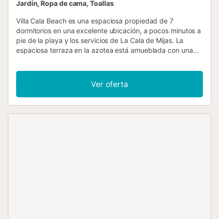
Jardín, Ropa de cama, Toallas
Villa Cala Beach es una espaciosa propiedad de 7
dormitorios en una excelente ubicación, a pocos minutos a
pie de la playa y los servicios de La Cala de Mijas. La
espaciosa terraza en la azotea está amueblada con una
cómoda zona de estar, así como una mesa y sillas para
cenar al aire libre con vistas al mar entre las otras casas.
Hay 3 áreas de estar independientes, perfectas para
Ver oferta
familias numerosas y grupos. Se incluyen WiFi y aire
acondicionado/calefacción en los dormitorios, 3 salones y
1 cocina. Ubicada en el popular complejo de La Cala en
Mijas, esta villa se encuentra a solo una calle de la playa
de arena. Además, está a poca distancia a pie de bares y
restaurantes locales. El popular complejo de Fuengirola,
con muchos lugares para comprar, beber y comer, así
como su fabulosa playa, está a solo 10 minutos en coche.
También hay muchas atracciones familiares y campos de
golf de fácil acceso. Piscina principal: 8 x 4 m,
profundidad de 1,1 - 1,7 m. La calefacción de la piscina no
está disponible durante julio y agosto. El viajero principal
debe tener 21 años o más....