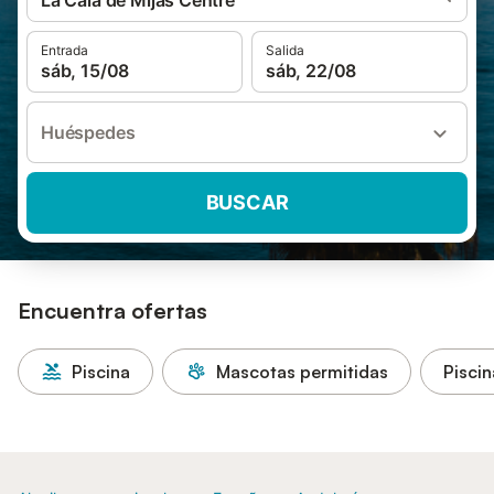
La Cala de Mijas Centre
Entrada
Salida
sáb, 15/08
sáb, 22/08
Huéspedes
BUSCAR
Encuentra ofertas
Piscina
Mascotas permitidas
Piscin