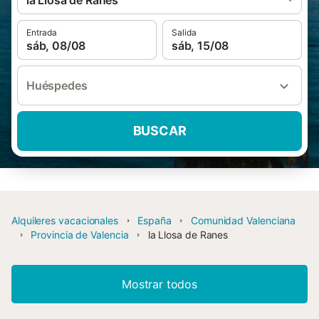
la Llosa de Ranes
Entrada
Salida
sáb, 08/08
sáb, 15/08
Huéspedes
BUSCAR
Alquileres vacacionales
España
Comunidad Valenciana
Provincia de Valencia
la Llosa de Ranes
Mostrar todos