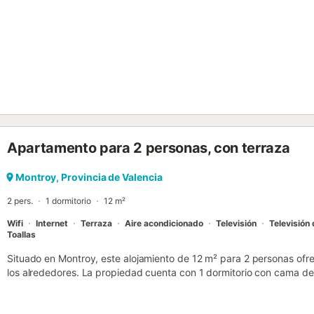
Apartamento para 2 personas, con terraza
Montroy, Provincia de Valencia
2 pers.
1 dormitorio
12 m²
Wifi
Internet
Terraza
Aire acondicionado
Televisión
Televisión 
Toallas
Situado en Montroy, este alojamiento de 12 m² para 2 personas ofr
los alrededores. La propiedad cuenta con 1 dormitorio con cama de
estar, todo ello distribuido en un diseño funcional que incluye una
lavavajillas, horno, placa de cocina, tostadora y cafetera. Los hué