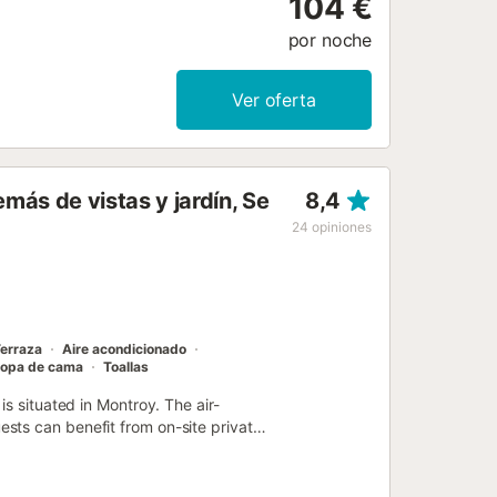
104 €
una zona poco profunda y una valla
entro de la propiedad. Aunque la
por noche
res. La ubicación está a 2 km del
 tiendas locales. Las actividades en
Ver oferta
ás de vistas y jardín, Se
8,4
24
opiniones
erraza
Aire acondicionado
opa de cama
Toallas
is situated in Montroy. The air-
sts can benefit from on-site private