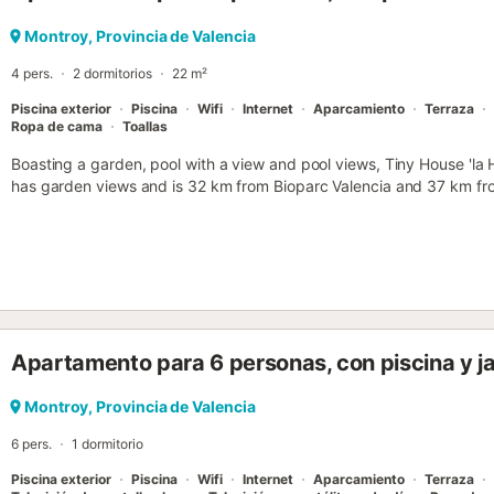
Montroy, Provincia de Valencia
4 pers.
2 dormitorios
22 m²
Piscina exterior
Piscina
Wifi
Internet
Aparcamiento
Terraza
Ropa de cama
Toallas
Boasting a garden, pool with a view and pool views, Tiny House 'la H
has garden views and is 32 km from Bioparc Valencia and 37 km fro
Apartamento para 6 personas, con piscina y ja
Montroy, Provincia de Valencia
6 pers.
1 dormitorio
Piscina exterior
Piscina
Wifi
Internet
Aparcamiento
Terraza