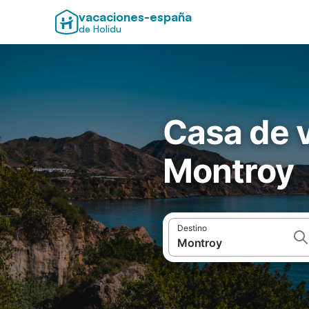
vacaciones-españa
de Holidu
Casa de v
Montroy
Destino