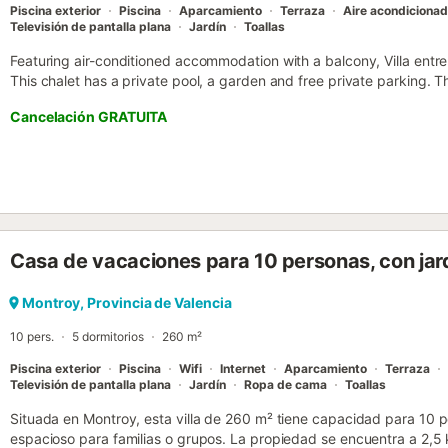
Piscina exterior
Piscina
Aparcamiento
Terraza
Aire acondiciona
Televisión de pantalla plana
Jardín
Toallas
Featuring air-conditioned accommodation with a balcony, Villa entre 
This chalet has a private pool, a garden and free private parking. 
situated 29 km from Bioparc Valencia....
Cancelación GRATUITA
Casa de vacaciones para 10 personas, con jard
Montroy, Provincia de Valencia
10 pers.
5 dormitorios
260 m²
Piscina exterior
Piscina
Wifi
Internet
Aparcamiento
Terraza
Televisión de pantalla plana
Jardín
Ropa de cama
Toallas
Situada en Montroy, esta villa de 260 m² tiene capacidad para 10 
espacioso para familias o grupos. La propiedad se encuentra a 2,5 