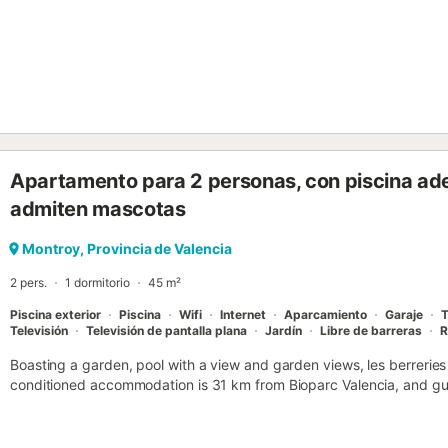
tumbonas rodea una piscina de temporada con vistas, que incluye 
de seguridad. El aparcamiento se encuentra en un garaje privado d
casa es para no fumadores, existe una zona designada para fumado
centro de Montroy, a 1 km del Riu Magre y a 2 km de restaurantes y
la zona incluyen senderismo y rutas a pie....
Apartamento para 2 personas, con piscina adem
admiten mascotas
Montroy, Provincia de Valencia
2 pers.
1 dormitorio
45 m²
Piscina exterior
Piscina
Wifi
Internet
Aparcamiento
Garaje
T
Televisión
Televisión de pantalla plana
Jardín
Libre de barreras
R
Boasting a garden, pool with a view and garden views, les berreries 
conditioned accommodation is 31 km from Bioparc Valencia, and gue
parking and complimentary WiFi....