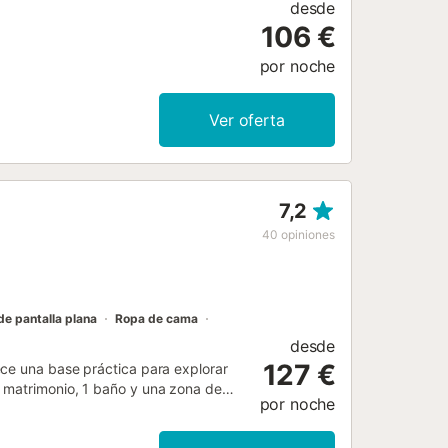
desde
106 €
por noche
Ver oferta
7,2
40
opiniones
de pantalla plana
Ropa de cama
desde
127 €
ece una base práctica para explorar
 matrimonio, 1 baño y una zona de
por noche
 cocina equipada con microondas,
spedes disponen de lavadora,