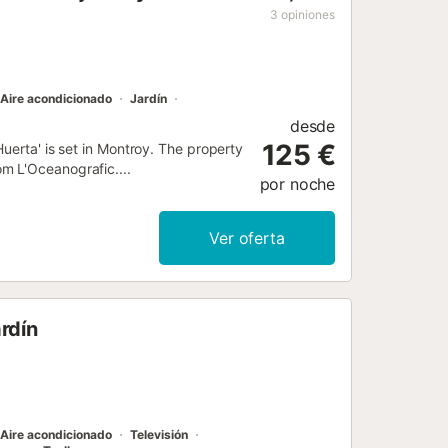
3
opiniones
Aire acondicionado
Jardín
desde
125 €
uerta' is set in Montroy. The property
m L'Oceanografic....
por noche
Ver oferta
rdín
Aire acondicionado
Televisión