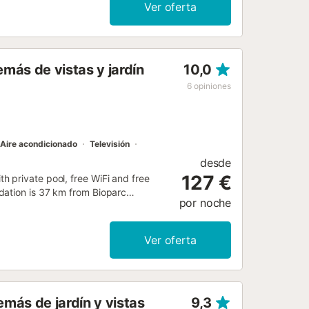
 mientras que el aire acondicionado y
Ver oferta
 año. El interior está acabado con
 de jardín ofrece vistas a las
no fumadores en todas sus
se encuentra a 300 m del centro de la
más de vistas y jardín
10,0
iones gastronómicas se encuentran a
localidad de Montserrat, a 2 km. El
6
opiniones
l entorno natural de la región....
Aire acondicionado
Televisión
desde
127 €
 private pool, free WiFi and free
dation is 37 km from Bioparc
por noche
Ver oferta
más de jardín y vistas
9,3