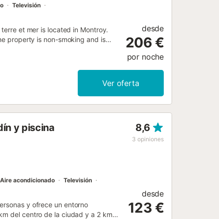
do
Televisión
desde
terre et mer is located in Montroy.
206 €
The property is non-smoking and is
por noche
Ver oferta
ín y piscina
8,6
3
opiniones
Aire acondicionado
Televisión
desde
123 €
personas y ofrece un entorno
km del centro de la ciudad y a 2 km