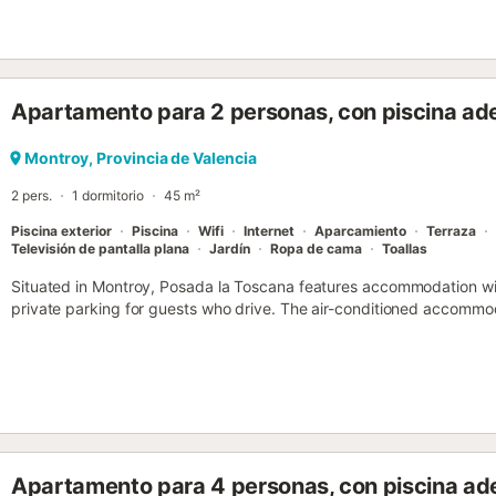
televisión de pantalla plana con servicios de streaming y escritorio,
la calefacción garantizan una temperatura constante durante todo el
suelos de baldosa y mármol. En el exterior, una terraza con mobiliario
montañas y a los puntos de interés locales. La propiedad es para 
instalaciones y, aunque no dispone de aparcamiento en el recinto, 
Apartamento para 2 personas, con piscina ade
ciudad y del restaurante La Barraca. Un supermercado y otras opc
1,5 km, y la zona está bien situada para quienes visiten la cercana 
alojamiento se sitúa a 1,5 km del Riu Magre, lo que permite acceder a
Montroy, Provincia de Valencia
2 pers.
1 dormitorio
45 m²
Piscina exterior
Piscina
Wifi
Internet
Aparcamiento
Terraza
Televisión de pantalla plana
Jardín
Ropa de cama
Toallas
Situated in Montroy, Posada la Toscana features accommodation with
private parking for guests who drive. The air-conditioned accommo
Valencia....
Apartamento para 4 personas, con piscina ade