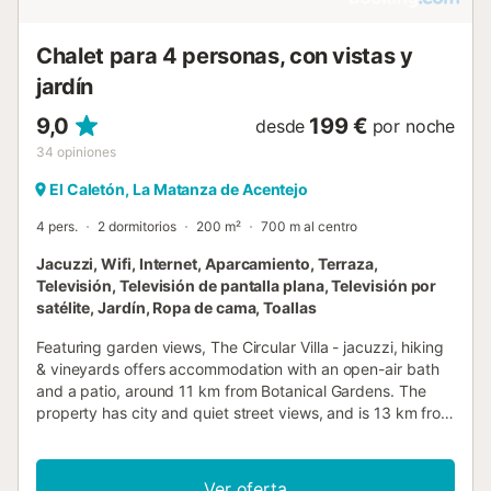
Chalet para 4 personas, con vistas y
jardín
9,0
199 €
desde
por noche
34
opiniones
El Caletón, La Matanza de Acentejo
4 pers.
2 dormitorios
200 m²
700 m al centro
Jacuzzi, Wifi, Internet, Aparcamiento, Terraza,
Televisión, Televisión de pantalla plana, Televisión por
satélite, Jardín, Ropa de cama, Toallas
Featuring garden views, The Circular Villa - jacuzzi, hiking
& vineyards offers accommodation with an open-air bath
and a patio, around 11 km from Botanical Gardens. The
property has city and quiet street views, and is 13 km from
Taoro Park....
Ver oferta