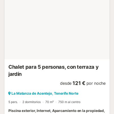
una cocina separada y completamente equipada con
acceso a un segundo comedor que da al jardín trasero, un
dormitorio principal con 2 camas individuales, un
dormitorio con una cama doble, otro dormitorio doble, un
aseo con ducha completamente renovado y un baño
completo. Una cama supletoria está a disposición para un
niño adicional y si fuese necesario, una cuna y una trona
también. Una casa de vacaciones ideal para viajeros
individuales que desean pasar sus vacaciones lejos de los
centros turísticos de turismo masivo, en una zona climática
cálida durante todo el año. Se prohíbe expresamente la
celebración de evento...
Chalet para 5 personas, con terraza y
jardín
121 €
desde
por noche
La Matanza de Acentejo, Tenerife Norte
5 pers.
2 dormitorios
70 m²
750 m al centro
Piscina exterior, Internet, Aparcamiento en la propiedad,