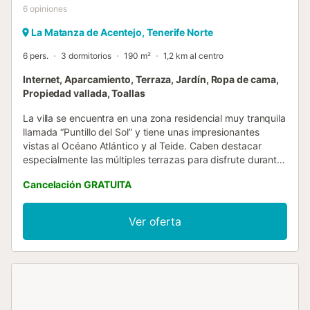
6
opiniones
La Matanza de Acentejo, Tenerife Norte
6 pers.
3 dormitorios
190 m²
1,2 km al centro
Internet, Aparcamiento, Terraza, Jardín, Ropa de cama,
Propiedad vallada, Toallas
La villa se encuentra en una zona residencial muy tranquila
llamada “Puntillo del Sol” y tiene unas impresionantes
vistas al Océano Atlántico y al Teide. Caben destacar
especialmente las múltiples terrazas para disfrute durante
todo el año, una piscina que se puede climatizar de 8,00
Cancelación GRATUITA
m x 4,00 m (con suplemento de 15 €/día) y un jardín con
césped y múltiples plantas tropicales y árboles frutales,
como mangos, aguacates, papayas, bananas, etc., que
Ver oferta
nuestros huéspedes podrán cosechar para uso propio. En
la zona trasera del jardín también disponen de una terraza
con barbacoa, desde la cual también se tiene una
maravillosa vista al mar. La vivienda cuenta con un amplio
salón-comedor completamente renovado con chimenea y
Smart- y SAT-TV (mayoritariamente canales alemanes),