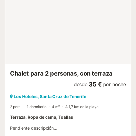
campo de Golf "Amarilla Golf", a 50 km del aeropuerto
"Aeropuerto Tenerife Sur", a 65 km de la ciudad "Playa de
Las Américas" y a65 km del parque acuático "Siam Park".
La villa se distribuye de la siguiente manera: 5
dormitorio(s), tres con cama de matrimonio, un dormitorio
con cama individual y un dormitorio con dos camas
individuales. Jardín, con su respectivo mobiliario: Zona
chile Out, Solarium com Hamacas, zona de comedor
exterior, etc. Parcela vallada, terraza y barbacoa. Amplio
salón equipado con proyector y sistema profesional de
audio. Cine en Casa!! con acceso a internet (WIFI). 3
baños: El baño en ...
Chalet para 2 personas, con terraza
35 €
desde
por noche
Los Hoteles, Santa Cruz de Tenerife
2 pers.
1 dormitorio
4 m²
A 1,7 km de la playa
Terraza, Ropa de cama, Toallas
Pendiente descripción...