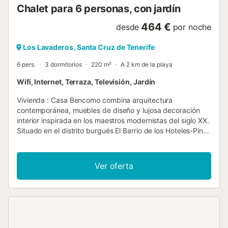
Chalet para 6 personas, con jardín
464 €
desde
por noche
Los Lavaderos, Santa Cruz de Tenerife
6 pers.
3 dormitorios
220 m²
A 2 km de la playa
Wifi, Internet, Terraza, Televisión, Jardín
Vivienda : Casa Bencomo combina arquitectura
contemporánea, muebles de diseño y lujosa decoración
interior inspirada en los maestros modernistas del siglo XX.
Situado en el distrito burgués El Barrio de los Hoteles-Pino
de Oro de Santa Cruz de Tenerife, renombrado por su
arquitectura ecléctica de los siglos XIX y XX y su famoso
parque urbano, el Parque García Sanabria, esta casa de
Ver oferta
lujo de tres plantas, en alquiler, combina espacios
interiores y exteriores y crea un ambiente sereno gracias a
un diseño de alta gama en armonía con la arquitectura
modernista original. Casa Bencomo presenta muebles de
diseño firmados Arne Jacobsen, Pastoe, Mornernica y
Aquiles y Pier Giacomo Castiglioni. Home La elegancia de