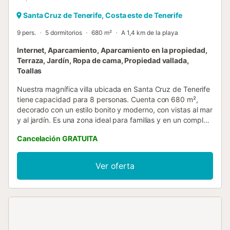
Santa Cruz de Tenerife, Costa este de Tenerife
9 pers.
5 dormitorios
680 m²
A 1,4 km de la playa
Internet, Aparcamiento, Aparcamiento en la propiedad,
Terraza, Jardín, Ropa de cama, Propiedad vallada,
Toallas
Nuestra magnífica villa ubicada en Santa Cruz de Tenerife
tiene capacidad para 8 personas. Cuenta con 680 m²,
decorado con un estilo bonito y moderno, con vistas al mar
y al jardín. Es una zona ideal para familias y en un complejo
residencial. Dispone de plaza de parking propio cubierto
Cancelación GRATUITA
en el mismo edificio. Si desea alquilar coche, se encuentra
a 2 km del supermercado "Centro Comercial Añaza
Carrefour", a 4 km de la playa de arena "La Nea", a 6 km
Ver oferta
de la ciudad "Santa Cruz", a 12 km de la ciudad "La
Laguna", a 12 km del aeropuerto "Aeropuerto Tenerife
Norte", a 15 km del campo de Golf "Real Club de Golf de
Tenerife", a 35 km de la ciudad "Puerto de la Cruz", a 40
km del parque de atracciones "Loro Parque", a 40 km del
parque natural "Parque Nacional del Teide", a 50 km del