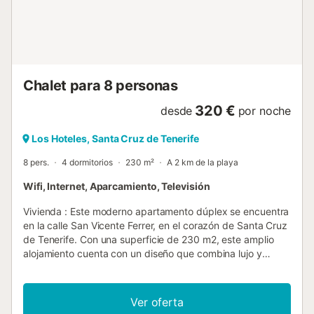
cocina independiente está completamente integrada y
equipada con todos los electrodomésticos necesarios.
Además, la vivienda dispone de WiFi por fibra óptica
(600...
Chalet para 8 personas
320 €
desde
por noche
Los Hoteles, Santa Cruz de Tenerife
8 pers.
4 dormitorios
230 m²
A 2 km de la playa
Wifi, Internet, Aparcamiento, Televisión
Vivienda : Este moderno apartamento dúplex se encuentra
en la calle San Vicente Ferrer, en el corazón de Santa Cruz
de Tenerife. Con una superficie de 230 m2, este amplio
alojamiento cuenta con un diseño que combina lujo y
funcionalidad. Incluye cuatro habitaciones diseñadas para
ofrecer espacio y comodidad. La cocina está totalmente
equipada con electrodomésticos de última generación y
Ver oferta
tres baños están distribuidos estratégicamente en la