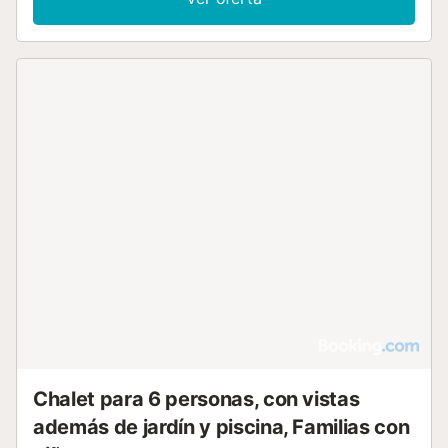
El alojamiento cuenta con suelos de baldosa, aire
acondicionado, calefacción, WiFi, televisión de pantalla
plana y lavadora. Para las familias, se proporcionan una
trona y cunas. La configuración de camas incluye una
combinación de camas dobles e individuales. En el
exterior, podrá disfrutar de una piscina privada climatizada
abierta todo el año, un jardín, una terraza con barbacoa y
un solárium con tumbonas. El aparcamiento está
disponible en un garaje privado dentro de la propiedad. El
alojamiento es estrictamente para no fumadores. Las
actividades cercanas incluyen senderismo, y puntos de
interés como la Chimenera de Taco y diversas opciones
gastronómicas se sitúan a menos de 2 km....
Chalet para 6 personas, con vistas
además de jardín y piscina, Familias con