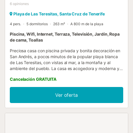
6
opiniones
Playa de Las Teresitas, Santa Cruz de Tenerife
4 pers.
5 dormitorios
263 m²
A 800 m de la playa
Piscina, Wifi, Internet, Terraza, Televisión, Jardín, Ropa
de cama, Toallas
Preciosa casa con piscina privada y bonita decoración en
San Andrés, a pocos minutos de la popular playa blanca
de Las Teresitas, con vistas al mar, a la montaña y al
ambiente del pueblo. La casa es acogedora y moderna y
tiene mucha luz, ideal para familias, amantes del
Cancelación GRATUITA
senderismo y la playa, nómadas digitales, apta para hasta
4 personas. Esta espectacular casa, cuenta con dos baños
y tres aseos, un salón y cocina totalmente equipada,
Ver oferta
Smart TV, equipo de música y CD, y wifi de fibra de 1Gb
en todas las habitaciones. Tiene muchos espacios
abiertos, una gran terraza con cocina exterior donde se
puede comer, cenar y relajarse. Distribuida en dos plantas,
cuenta con tres dormitorios, uno de ellos principal con
baño en suite, armarios empotrados y cama king size. Los