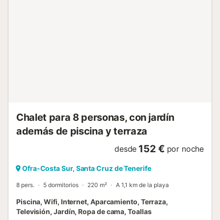
otros dos dormitorios tienen dos camas individuales cada
uno, que también se pueden juntar. Estas habitaciones
comparten el segundo baño completo de la casa. Hay una
cuna de viaje y una trona para los más pequeños. La casa
y el jardín están divididos en varias plantas por escaleras.
Para reservas de más de 5 noches, los huéspedes pueden
solicitar un servicio de limpieza adicional de 2 horas sin
cargo. Número de licencia VV-38-4-0095472 La vivienda
cuenta con escalones y se distribuye en varias plantas.
Cuenta con piscina privada, comedor y cocina exterior e
interior, una gran terraza, Internet Wifi de fibra. Con cocina
...
Chalet para 8 personas, con jardín
además de piscina y terraza
152 €
desde
por noche
Ofra-Costa Sur, Santa Cruz de Tenerife
8 pers.
5 dormitorios
220 m²
A 1,1 km de la playa
Piscina, Wifi, Internet, Aparcamiento, Terraza,
Televisión, Jardín, Ropa de cama, Toallas