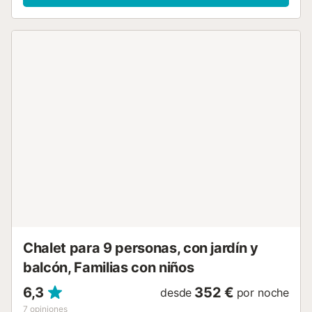
propiedad con acabados de alta calidad. Además, este
moderno alojamiento incluye un salón, ideal para socializar
o relajarse. El Duplex también se distingue por la inclusión
de un garaje privado, garantizando la seguridad de los
vehículos y eliminando los problemas de estacionamiento
en un lugar tan buscado. Situado en una zona estratégica,
el apartamento está cerca de servicios esenciales como
supermercados, tiendas y restaurantes, que ofrecen una
experiencia de vida práctica y accesible. El equipo
HomeForGuest estará a su disposición para cualquier
pregunta. Servicios opcionales para pagar en el sitio y
reservar antes de su llegada : . Silla alta para bebé : 25 €
por reserva . Persona adicional : 20 € . Salida tardía (entre
las 2pm y las 5pm): 70 € por reserva . Cuna / ropa de
cama : 35 € por reserva . Salida tardía (entre 10:00 y
14:00): 50 € por reserva Este alojamiento es distribuido
por un profesional. A menos que se indique lo contrario...
Chalet para 9 personas, con jardín y
balcón, Familias con niños
6,3
352 €
desde
por noche
7
opiniones