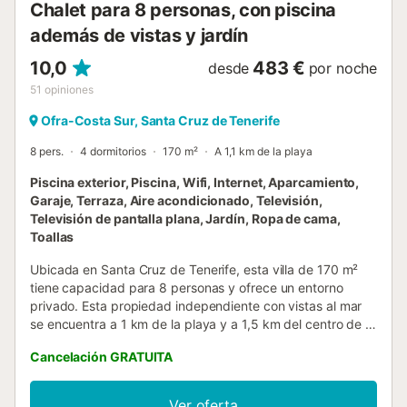
Chalet para 8 personas, con piscina
además de vistas y jardín
10,0
483 €
desde
por noche
51
opiniones
Ofra-Costa Sur, Santa Cruz de Tenerife
8 pers.
4 dormitorios
170 m²
A 1,1 km de la playa
Piscina exterior, Piscina, Wifi, Internet, Aparcamiento,
Garaje, Terraza, Aire acondicionado, Televisión,
Televisión de pantalla plana, Jardín, Ropa de cama,
Toallas
Ubicada en Santa Cruz de Tenerife, esta villa de 170 m²
tiene capacidad para 8 personas y ofrece un entorno
privado. Esta propiedad independiente con vistas al mar
se encuentra a 1 km de la playa y a 1,5 km del centro de la
ciudad, sirviendo como base para explorar la zona. El
Cancelación GRATUITA
interior se distribuye en varias plantas e incluye 4
dormitorios, 3 baños, un salón con chimenea y una cocina
totalmente equipada con lavavajillas, horno y microondas.
Ver oferta