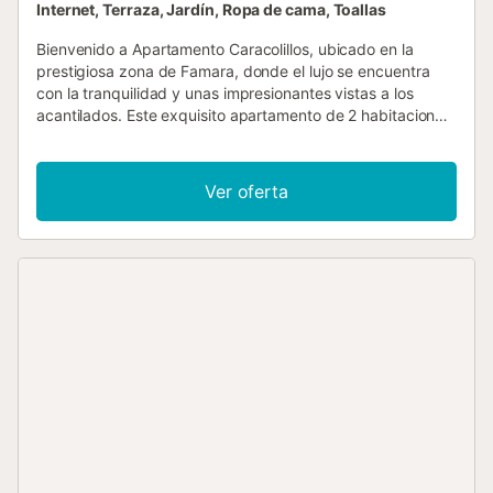
Internet, Terraza, Jardín, Ropa de cama, Toallas
Bienvenido a Apartamento Caracolillos, ubicado en la
prestigiosa zona de Famara, donde el lujo se encuentra
con la tranquilidad y unas impresionantes vistas a los
acantilados. Este exquisito apartamento de 2 habitaciones
ofrece un refugio íntimo para hasta 4 personas, precio
base es desde 2 personas. La estancia asegura una
perfecta combinación de comodidad y elegancia. Con una
Ver oferta
superficie de más de 45 metros cuadrados, Apartment
Caracolillos presume de un espacio cuidadosamente
diseñado que combina la estética moderna con la
funcionalidad. El alojamiento cuenta con un encantador
jardín y una generosa terraza de 20 metros cuadrados,
que te invita a disfrutar de momentos de relajación
mientras contemplas los impresionantes alrededores. En su
interior, el apartamento está bien equipado con
comodidades esenciales para mejorar tu estancia. Se
proporciona una lavadora para tu conveniencia, y el
internet de alta velocidad (Wi-Fi) te mantiene conectado al
mundo digital. Durante las noches más frescas, el sistema
de calefacción eléctrica asegura un ambiente acogedor,
mientras que la televisión satelital, con opciones en varios