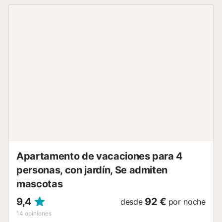
encuentran a poca distancia a pie. Hay una plaza de
aparcamiento disponible en la propiedad y hay
aparcamiento gratuito disponible en la calle. No se
permiten mascotas, fumar ni celebrar eventos. Hay
cámaras de seguridad y/o dispositivos de grabación de
audio en las instalaciones. Esta propiedad tiene directrices
para ayudar a los huéspedes con la correcta separación
de residuos. Se proporciona más información in situ. Este
alquiler cuenta con características de ahorro de luz y
agua....
Apartamento de vacaciones para 4
personas, con jardín, Se admiten
mascotas
9,4
92 €
desde
por noche
14
opiniones