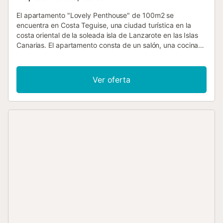
El apartamento "Lovely Penthouse" de 100m2 se
encuentra en Costa Teguise, una ciudad turística en la
costa oriental de la soleada isla de Lanzarote en las Islas
Canarias. El apartamento consta de un salón, una cocina
bien equipada con un lavavajillas, 3 dormitorios, así como
un baño y por lo tanto en él se pueden alojar 7 personas. El
apartamento cuenta con Wi-Fi (apto para videollamadas),
Ver oferta
televisión por satélite y lavadora. Se admiten niños y hay
una cuna y una trona disponibles (bajo petición). Los
huéspedes pueden disfrutar de las espectaculares vistas a
la montaña y al mar desde los muebles del jardín y
relajarse en la amplia terraza abierta de uso privado. La
zona exterior también cuenta con una piscina compartida
y una parrilla privada. El apartamento está situado en el
complejo Teguisol, a poca distancia de una variedad de
bares, restaurantes, cafeterías, mercados y tiendas en el
centro de Lanzarote. El complejo también cuenta con
zonas de jardín, un patio de juegos, un centro de masajes
y un gimnasio Zen donde los huéspedes pueden tomar
clases de Yoga y Tai-chi (de pago). El apartamento está a
sólo 4 minutos en coche (1,5 km) de las playas de Los