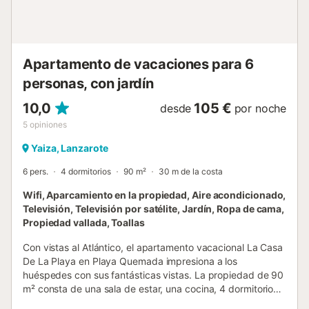
idiomas, ofrece entretenimiento al alcance de tus dedos.
La cocina es un refugio culinario, equipada con todas las
necesidades para tus aventuras gastronómicas. Desde un
refrigerador hasta un microondas, horno, vajilla, cubiertos,
Apartamento de vacaciones para 6
cafetera, tostadora, hervidor y e...
personas, con jardín
10,0
105 €
desde
por noche
5
opiniones
Yaiza, Lanzarote
6 pers.
4 dormitorios
90 m²
30 m de la costa
Wifi, Aparcamiento en la propiedad, Aire acondicionado,
Televisión, Televisión por satélite, Jardín, Ropa de cama,
Propiedad vallada, Toallas
Con vistas al Atlántico, el apartamento vacacional La Casa
De La Playa en Playa Quemada impresiona a los
huéspedes con sus fantásticas vistas. La propiedad de 90
m² consta de una sala de estar, una cocina, 4 dormitorios
y 1 baño y por lo tanto puede acomodar a 6 personas. Los