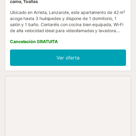
cama, Toallas
Ubicado en Arrieta, Lanzarote, este apartamento de 42 m²
acoge hasta 3 huéspedes y dispone de 1 dormitorio, 1
salón y 1 baño. Contaréis con cocina bien equipada, Wi-Fi
de alta velocidad ideal para videollamadas y lavadora.
También tenéis cuna, trona y self check-in para mayor
Cancelación GRATUITA
comodidad. Salid a vuestra terraza privada sin cubrir y
disfrutad de impresionantes vistas al mar y a la montaña.
Podéis relajaros en el jardín compartido o usar la barbacoa
Ver oferta
privada para comer al aire libre. Hay aparcamiento
compartido en el recinto para 1 vehículo. Tened en cuenta
que no se permiten eventos en la propiedad....