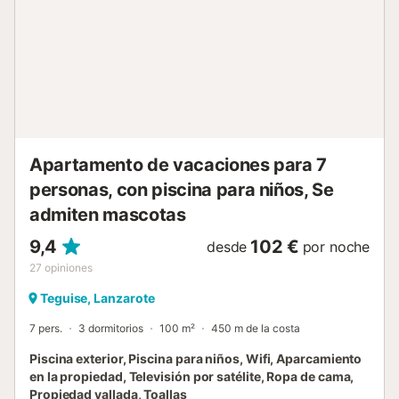
supermercado más cercano: 2km. Distancia a pie/en
coche a la playa: 1km Playa Grande. Distancia en coche al
aeropuerto de Lanzarote: 7km. Hay aparcamiento gratuito
disponible en la propiedad. No se permiten mascotas ni las
fiestas. Este inmueble no dispone de aire acondicionado....
Apartamento de vacaciones para 7
personas, con piscina para niños, Se
admiten mascotas
9,4
102 €
desde
por noche
27
opiniones
Teguise, Lanzarote
7 pers.
3 dormitorios
100 m²
450 m de la costa
Piscina exterior, Piscina para niños, Wifi, Aparcamiento
en la propiedad, Televisión por satélite, Ropa de cama,
Propiedad vallada, Toallas