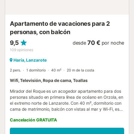
Charcos y de Las Cucharas, lugares ideales para tomar el
sol, nadar, bucear y hacer surf. Los huéspedes pueden
experimentar la belleza natural de la isla en las zonas de
senderismo del Barranco del Hurón y de Los Ancones, a
Apartamento de vacaciones para 2
sól...
personas, con balcón
9,5
70 €
desde
por noche
109
opiniones
Haría, Lanzarote
2 pers.
1 dormitorio
40 m²
20 m de la costa
Wifi, Televisión, Ropa de cama, Toallas
Mirador del Roque es un acogedor apartamento para dos
personas situado en primera línea de océano en Orzola, en
el extremo norte de Lanzarote. Con 40 m², dormitorio con
cama de matrimonio, balcón con vistas al mar y Wi-Fi, es el
refugio perfecto para una escapada en pareja. La cocina
Cancelación GRATUITA
está completamente equipada para que puedas preparar
tus propias comidas con total comodidad. Los huéspedes
también tienen acceso exclusivo a un solárium en la zona