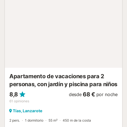
huéspedes con la correcta separación de residuos. Se
proporciona más información in situ. Este alquiler cuenta
con características de ahorro de luz y agua....
Apartamento de vacaciones para 2
personas, con jardín y piscina para niños
8,8
68 €
desde
por noche
61
opiniones
Tías, Lanzarote
2 pers.
1 dormitorio
55 m²
450 m de la costa