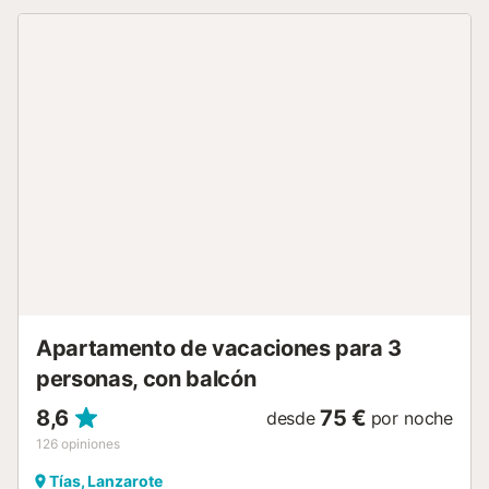
dos camas individuales) y un baño, por lo que puede alojar
a 4 personas. Los servicios adicionales incluyen televisión
por cable y una máquina de café. Lo más destacado de la
propiedad es su zona exterior, que incluye una terraza
cubierta y privada: perfecta para compartir comidas por la
noche - además de la gran piscina comunitaria y la terraza
del complejo de apartamentos. ¡Este es el lugar perfecto
para relajarse en las tumbonas y tomar el sol! Tiendas,
restaurantes, bares y cafés se encuentran en las
inmediaciones: el supermercado más cercano está a sólo 1
minuto a pie o a 110 m, mientras que la hermosa playa de
los Pocillos está a sólo 800 m o a 10 minutos a pie de la
propiedad. Aquí los huéspedes pueden relajarse en las
doradas arenas y disfrutar del sonido de las olas que
llegan a la playa. Hay aparcamiento en la calle. La ropa de
cama y las toallas están incluidas en el precio....
Apartamento de vacaciones para 3
personas, con balcón
8,6
75 €
desde
por noche
126
opiniones
Tías, Lanzarote