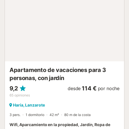
pueden proporcionar toallas de playa por un
suplemento....
Apartamento de vacaciones para 3
personas, con jardín
9,2
114 €
desde
por noche
65
opiniones
Haría, Lanzarote
3 pers.
1 dormitorio
42 m²
80 m de la costa
Wifi, Aparcamiento en la propiedad, Jardín, Ropa de