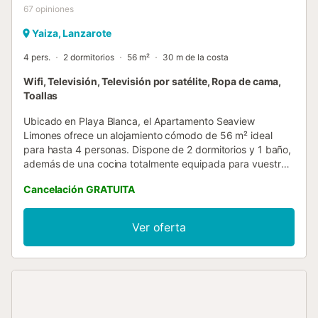
67
opiniones
Yaiza, Lanzarote
4 pers.
2 dormitorios
56 m²
30 m de la costa
Wifi, Televisión, Televisión por satélite, Ropa de cama,
Toallas
Ubicado en Playa Blanca, el Apartamento Seaview
Limones ofrece un alojamiento cómodo de 56 m² ideal
para hasta 4 personas. Dispone de 2 dormitorios y 1 baño,
además de una cocina totalmente equipada para vuestra
comodidad. El apartamento cuenta con Wi-Fi de alta
Cancelación GRATUITA
velocidad apto para videollamadas, televisión, lavadora y
ventilador para asegurar una estancia agradable. Salid al
exterior y disfrutad de vuestra terraza privada cubierta,
Ver oferta
balcón y terraza descubierta, donde podréis contemplar
hermosas vistas al mar y a las montañas. La ubicación
privilegiada os sitúa cerca de la playa y del transporte
público, facilitando la exploración de la zona. Podéis
aparcar en la calle cómodamente. Se proporcionan toallas
de playa para vuestro uso. Tened en cuenta que este