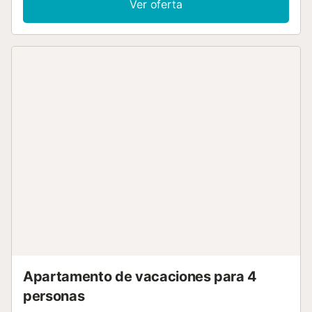
Ver oferta
alta de la propiedad, ideal para disfrutar del sol y las vistas
en total privacidad. Orzola es un auténtico pueblo de
pescadores que mantiene ese toque rural que buscan
quienes quieren desconectar de las zonas turísticas de
masas. El ambiente es tranquilo y genuino, ideal para
disfrutar de la naturaleza y el silencio. A pocos pasos se
encuentra el embarcadero del ferry a La Graciosa, la joya
del Archipiélago Chinijo....
Apartamento de vacaciones para 4
personas