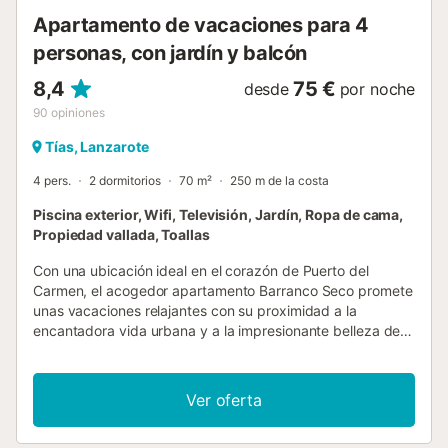
Apartamento de vacaciones para 4
personas, con jardín y balcón
8,4
75 €
desde
por noche
90
opiniones
Tías, Lanzarote
4 pers.
2 dormitorios
70 m²
250 m de la costa
Piscina exterior, Wifi, Televisión, Jardín, Ropa de cama,
Propiedad vallada, Toallas
Con una ubicación ideal en el corazón de Puerto del
Carmen, el acogedor apartamento Barranco Seco promete
unas vacaciones relajantes con su proximidad a la
encantadora vida urbana y a la impresionante belleza de
una de las playas más populares de Lanzarote. El
apartamento está situado en un complejo pintado con el
característico color blanco de los edificios de Lanzarote y
Ver oferta
está compuesto por un salón-comedor, una cocina
americana bien equipada, 2 dormitorios (uno de ellos con