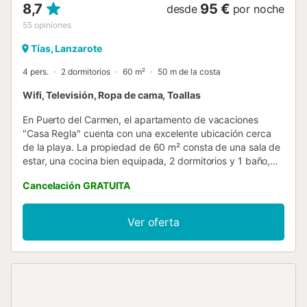
8,7
95 €
desde
por noche
55
opiniones
Tías, Lanzarote
4 pers.
2 dormitorios
60 m²
50 m de la costa
Wifi, Televisión, Ropa de cama, Toallas
En Puerto del Carmen, el apartamento de vacaciones
"Casa Regla" cuenta con una excelente ubicación cerca
de la playa. La propiedad de 60 m² consta de una sala de
estar, una cocina bien equipada, 2 dormitorios y 1 baño,
por lo que puede alojar a 4 personas. Los servicios
Cancelación GRATUITA
adicionales incluyen Wi-Fi, ventilador, lavadora y televisión.
La casa de vacaciones también cuenta con una terraza
cubierta privada donde relajarte por la noche. La
Ver oferta
propiedad ofrece una excelente ubicación cerca de
supermercados, restaurantes, el centro comercial Biosfera,
el parque temático Rancho Texas y un campo de golf. Hay
aparcamiento gratuito disponible en la calle. Las familias
con niños son bienvenidas. No se admiten animales de
compañía. El aire acondicionado no está disponible. Se