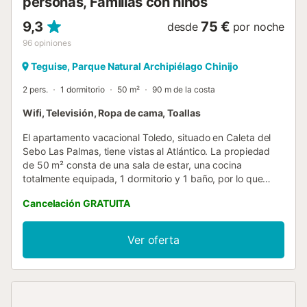
personas, Familias con niños
9,3
75 €
desde
por noche
96
opiniones
Teguise, Parque Natural Archipiélago Chinijo
2 pers.
1 dormitorio
50 m²
90 m de la costa
Wifi, Televisión, Ropa de cama, Toallas
El apartamento vacacional Toledo, situado en Caleta del
Sebo Las Palmas, tiene vistas al Atlántico. La propiedad
de 50 m² consta de una sala de estar, una cocina
totalmente equipada, 1 dormitorio y 1 baño, por lo que
puede alojar a 2 personas. Los servicios adicionales
Cancelación GRATUITA
incluyen Wi-Fi de alta velocidad (apto para
videollamadas), televisión, ventilador y lavadora. También
hay disponible una cuna y una trona. Este alquiler de
Ver oferta
vacaciones cuenta con una terraza privada para relajarse
por las tardes. La propiedad está ubicada en cerca de la
playa. No se permiten mascotas, fumar ni celebrar
eventos. Este inmueble no dispone de aire acondicionado.
Esta propiedad tiene directrices para ayudar a los