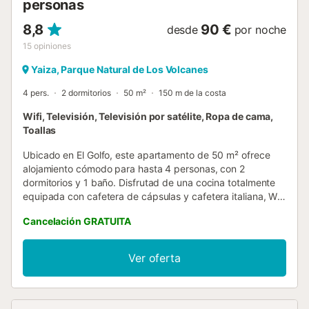
personas
8,8
90 €
desde
por noche
15
opiniones
Yaiza, Parque Natural de Los Volcanes
4 pers.
2 dormitorios
50 m²
150 m de la costa
Wifi, Televisión, Televisión por satélite, Ropa de cama,
Toallas
Ubicado en El Golfo, este apartamento de 50 m² ofrece
alojamiento cómodo para hasta 4 personas, con 2
dormitorios y 1 baño. Disfrutad de una cocina totalmente
equipada con cafetera de cápsulas y cafetera italiana, Wi-
Fi de alta velocidad ideal para videollamadas, televisión,
Cancelación GRATUITA
vídeo bajo demanda, lavadora, ventilador y espacio de
trabajo dedicado. Para familias con niños, hay cuna y
trona disponibles. Salid a vuestra terraza privada sin cubrir
Ver oferta
y contemplad las impresionantes vistas al mar y la
montaña mientras os relajáis al aire libre. Podéis aparcar en
la calle y contar con espacio compartido para guardar
bicicletas. Se incluyen toallas de playa para vuestras