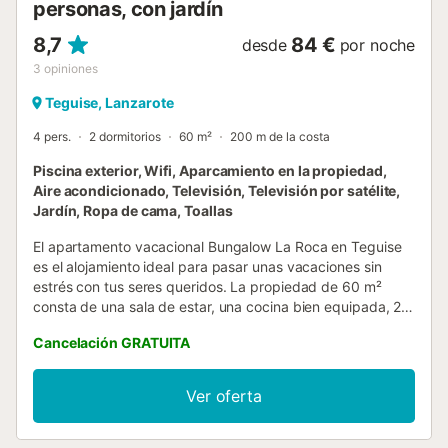
personas, con jardín
8,7
84 €
desde
por noche
3
opiniones
Teguise, Lanzarote
4 pers.
2 dormitorios
60 m²
200 m de la costa
Piscina exterior, Wifi, Aparcamiento en la propiedad,
Aire acondicionado, Televisión, Televisión por satélite,
Jardín, Ropa de cama, Toallas
El apartamento vacacional Bungalow La Roca en Teguise
es el alojamiento ideal para pasar unas vacaciones sin
estrés con tus seres queridos. La propiedad de 60 m²
consta de una sala de estar, una cocina bien equipada, 2
dormitorios y 1 baño, por lo que puede alojar a 4 personas.
Cancelación GRATUITA
Los servicios adicionales incluyen Wi-Fi de alta velocidad
(apto para videollamadas), televisión, aire acondicionado y
lavadora. Este alquiler de vacaciones cuenta con una
Ver oferta
terraza cubierta privada para relajarse por las tardes. Esta
propiedad ofrece acceso a una zona exterior compartida
con piscina y jardín. Los enlaces de transporte público se