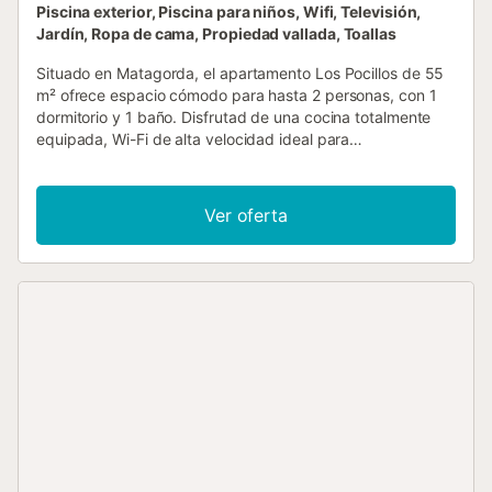
Piscina exterior, Piscina para niños, Wifi, Televisión,
Jardín, Ropa de cama, Propiedad vallada, Toallas
Situado en Matagorda, el apartamento Los Pocillos de 55
m² ofrece espacio cómodo para hasta 2 personas, con 1
dormitorio y 1 baño. Disfrutad de una cocina totalmente
equipada, Wi-Fi de alta velocidad ideal para
videollamadas, televisión, ventilador, lavadora y cuna. El
apartamento cuenta con acceso interior sin escalones y
check-in automático para mayor comodidad. Salid a
Ver oferta
vuestra terraza privada cubierta y balcón con vistas a la
montaña. El jardín, la terraza descubierta, la piscina
exterior, la piscina infantil, la ducha exterior y la barbacoa,
todo compartido, os ofrecen más opciones para relajaros.
La playa está cerca, lo que facilita disfrutar del mar. Podéis
aparcar en la calle y hay transporte público accesible a
pocos pasos. También tenéis a disposición un espacio
compartido para guardar bicicletas. A solo 15 minutos
andando encontraréis una pista de tenis. No se permiten
eventos en la propiedad....