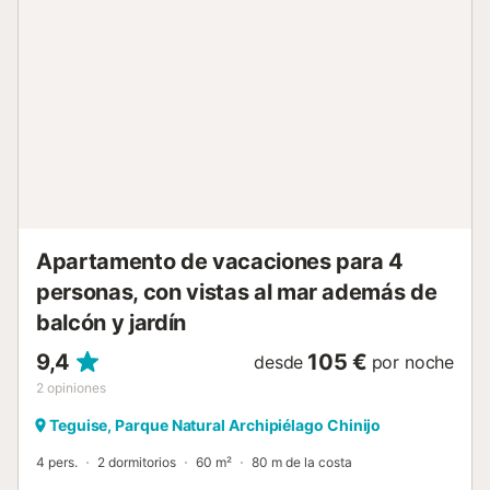
alojamiento es solo para adultos y no se permiten eventos
en la propiedad....
Apartamento de vacaciones para 4
personas, con vistas al mar además de
balcón y jardín
9,4
105 €
desde
por noche
2
opiniones
Teguise, Parque Natural Archipiélago Chinijo
4 pers.
2 dormitorios
60 m²
80 m de la costa