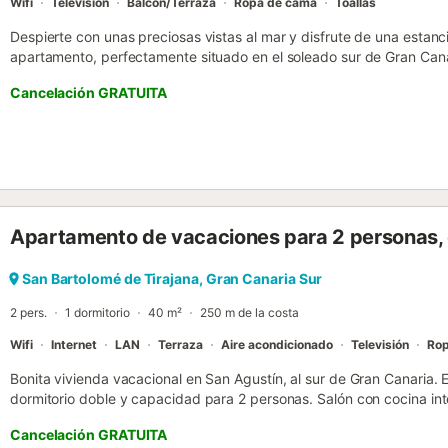
Wifi
Televisión
Balcón/Terraza
Ropa de cama
Toallas
Despierte con unas preciosas vistas al mar y disfrute de una estanci
apartamento, perfectamente situado en el soleado sur de Gran Can
tranquilidad y una excelente ubicación, es la opción ideal para fam
Cancelación GRATUITA
descubrir la isla. El apartamento tiene capacidad para hasta cuatr
salón, una cocina americana totalmente equipada, dos dormitorios
ducha y un balcón privado con hermosas vistas al océano Atlántico.
relajarse después de un día de playa o contemplar el atardecer. Lo
velocidad gratuito y aparcamiento privado gratuito, lo que hace qu
cómoda.Todas las habitaciones están equipadas con ventiladores 
comodidad y una mejor circulación del aire. El aire acondicionado e
Apartamento de vacaciones para 2 personas, 
y conlleva un suplemento. Si desea utilizar el aire acondicionado du
infórmenos antes o a su llegada para organizar el acceso y comunic
playa se encuentra a poca distancia a pie del alojamiento. El apart
San Bartolomé de Tirajana, Gran Canaria Sur
velocidad gratuito y aparcamiento privado gratuito junto al alojamie
2 pers.
1 dormitorio
40 m²
250 m de la costa
disponib...
Wifi
Internet
LAN
Terraza
Aire acondicionado
Televisión
Rop
Bonita vivienda vacacional en San Agustín, al sur de Gran Canaria. 
dormitorio doble y capacidad para 2 personas. Salón con cocina i
exterior y además cuenta con una terraza de 15m2, en la que se pu
Cancelación GRATUITA
momentos. Se encuentra a 50m. de la playa de arena "San Agustín",