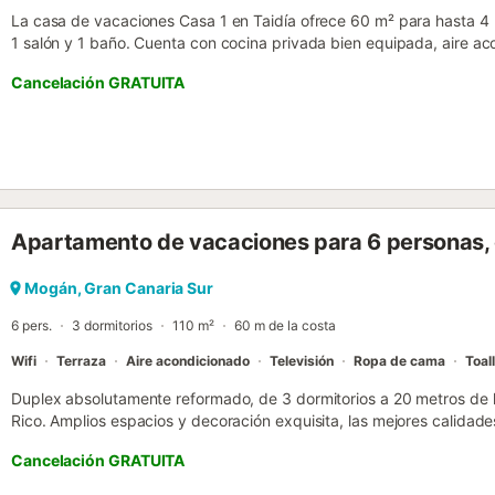
La casa de vacaciones Casa 1 en Taidía ofrece 60 m² para hasta 4 
1 salón y 1 baño. Cuenta con cocina privada bien equipada, aire aco
velocidad apto para videollamadas, espacio de trabajo y una terraza
Cancelación GRATUITA
montaña, de uso exclusivo durante vuestra estancia. Relajaos en la 
compartida de Palmeral de Taidía, en Taidía, y disfrutad del jardín 
a vuestra disposición una ducha exterior para mayor comodidad. Pod
alojamiento ofrece self check-in. No se permiten eventos en la propi
Apartamento de vacaciones para 6 personas, 
Mogán, Gran Canaria Sur
6 pers.
3 dormitorios
110 m²
60 m de la costa
Wifi
Terraza
Aire acondicionado
Televisión
Ropa de cama
Toal
Duplex absolutamente reformado, de 3 dormitorios a 20 metros de 
Rico. Amplios espacios y decoración exquisita, las mejores calidade
lugar perfecto para sus vacaciones. Esta suite es el alojamiento de 
Cancelación GRATUITA
Totalmente equipada con todas las comodidades, con terraza y vistas
excelente complejo de duplex goza de una insuperable ubicación e