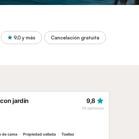
9,0
y más
Cancelación gratuita
con jardín
9,8
36
opiniones
a de cama
Propiedad vallada
Toallas