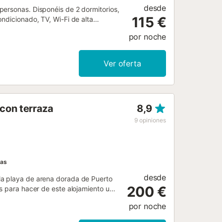
desde
personas. Disponéis de 2 dormitorios,
115 €
ndicionado, TV, Wi-Fi de alta
 privada sin cubrir con vistas a la
por noche
piscina exterior climatizada
común y la terraza descubierta. Tenéis
éis aparcar en la calle y el
Ver oferta
edad....
con terraza
8,9
9
opiniones
las
desde
la playa de arena dorada de Puerto
200 €
s para hacer de este alojamiento un
primera clase en este complejo.
por noche
 directas a la playa y al mar. Este
n Puerto Rico, a pocos metros del