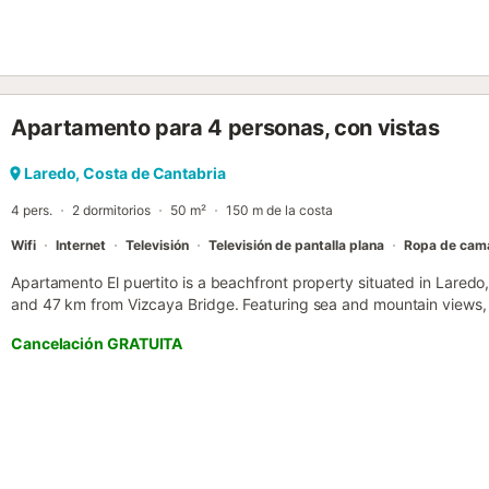
por ascensor y cuenta con 3 dormitorios con una combinación de c
de 2 baños. La zona de estar incluye un sofá y televisión de pantall
equipada con lavavajillas, horno, fogones, microondas y cafetera. D
lavadora para garantizar una estancia funcional. El interior cuenta
para las comidas. En el exterior, un balcón privado con muebles de t
Apartamento para 4 personas, con vistas
montañas y a la ciudad. Hay aparcamiento privado disponible en un 
admiten mascotas y el establecimiento es para no fumadores. Los a
windsurf, piragüismo, buceo, snorkel, senderismo, equitación y pesca
Laredo, Costa de Cantabria
de tren se encuentran a 3,5 km....
4 pers.
2 dormitorios
50 m²
150 m de la costa
Wifi
Internet
Televisión
Televisión de pantalla plana
Ropa de cam
Apartamento El puertito is a beachfront property situated in Lared
and 47 km from Vizcaya Bridge. Featuring sea and mountain views, t
WiFi....
Cancelación GRATUITA