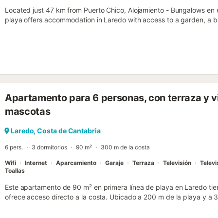
Located just 47 km from Puerto Chico, Alojamiento - Bungalows en 
playa offers accommodation in Laredo with access to a garden, a bar,
Apartamento para 6 personas, con terraza y v
mascotas
Laredo, Costa de Cantabria
6 pers.
3 dormitorios
90 m²
300 m de la costa
Wifi
Internet
Aparcamiento
Garaje
Terraza
Televisión
Televi
Toallas
Este apartamento de 90 m² en primera línea de playa en Laredo ti
ofrece acceso directo a la costa. Ubicado a 200 m de la playa y a 3
alojamiento es un punto de partida práctico para explorar la zona, 
Jardines y la Cervecería Bremen a solo 200 m. El apartamento se en