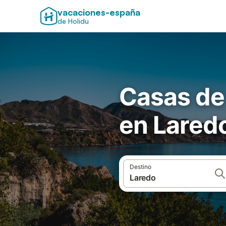
vacaciones-españa
de Holidu
Casas de
en Lared
Destino