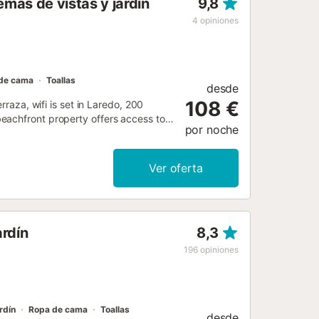
más de vistas y jardín
9,8
4
opiniones
de cama
Toallas
desde
108 €
rraza, wifi is set in Laredo, 200
eachfront property offers access to a
por noche
Ver oferta
ardín
8,3
196
opiniones
rdín
Ropa de cama
Toallas
desde