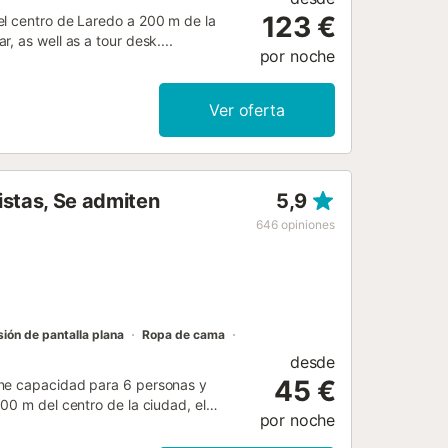
123 €
el centro de Laredo a 200 m de la
 as well as a tour desk....
por noche
Ver oferta
istas, Se admiten
5,9
646
opiniones
sión de pantalla plana
Ropa de cama
desde
45 €
ene capacidad para 6 personas y
00 m del centro de la ciudad, el
por noche
con lugares de interés como los
cuentra en una planta alta accesible