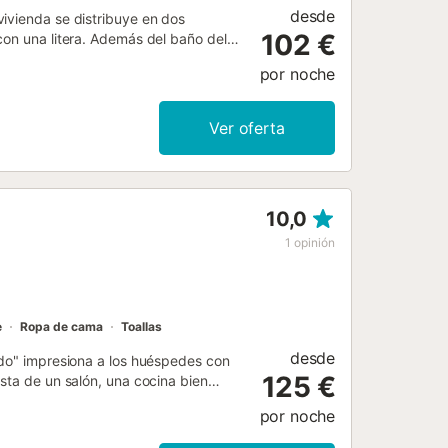
desde
ivienda se distribuye en dos
102 €
con una litera. Además del baño del
plato de ducha. A su vez, en la
por noche
 luminoso salón con vistas al mar.
de garaje privado....
Ver oferta
10,0
1
opinión
e
Ropa de cama
Toallas
desde
edo" impresiona a los huéspedes con
125 €
sta de un salón, una cocina bien
e acomodar a 6 personas. Los servicios
por noche
nea eléctrica, una lavadora, así como
na y una trona bajo petición. Lo más