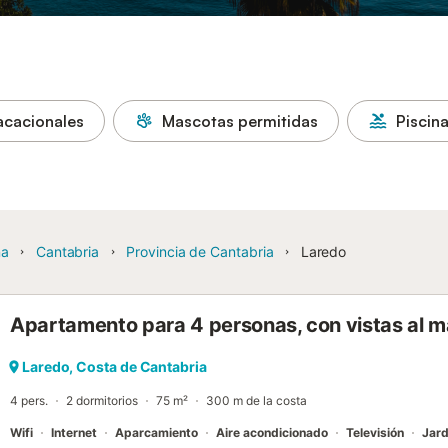
acacionales
Mascotas permitidas
Piscin
ña
Cantabria
Provincia de Cantabria
Laredo
Apartamento para 4 personas, con vistas al ma
Laredo, Costa de Cantabria
4 pers.
2 dormitorios
75 m²
300 m de la costa
Wifi
Internet
Aparcamiento
Aire acondicionado
Televisión
Jard