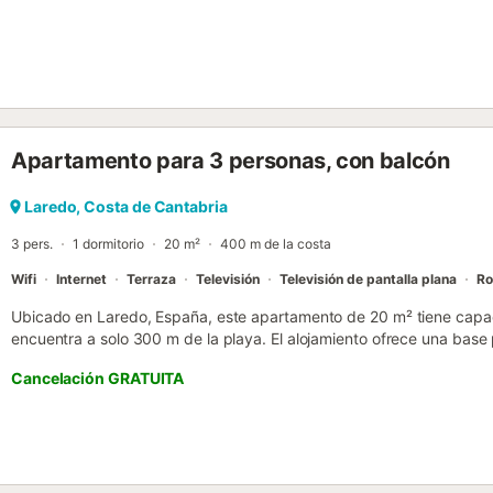
Apartamento para 3 personas, con balcón
Laredo, Costa de Cantabria
3 pers.
1 dormitorio
20 m²
400 m de la costa
Wifi
Internet
Terraza
Televisión
Televisión de pantalla plana
Ro
Ubicado en Laredo, España, este apartamento de 20 m² tiene capa
encuentra a solo 300 m de la playa. El alojamiento ofrece una base
explorar la zona costera, con opciones gastronómicas locales como l
Cancelación GRATUITA
Restaurante Camarote a menos de 200 m. El interior cuenta con un 
una cama plegable adicional, un baño y una cocina americana equ
cafetera. El espacio dispone de televisión de pantalla plana y cale
todas las estancias. La propiedad es para no fumadores y cuenta con
balcón y una terraza ofrecen espacio para disfrutar del aire costero
planta alta accesible solo por escaleras. El centro de la ciudad está