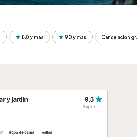
a
8,0
y más
9,0
y más
Cancelación gr
r y jardín
9,5
5
opiniones
ín
Ropa de cama
Toallas