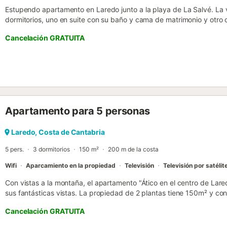
Estupendo apartamento en Laredo junto a la playa de La Salvé. La v
dormitorios, uno en suite con su baño y cama de matrimonio y otro 
dormitorio principal, podemos encontrar otro baño completo con su 
Cancelación GRATUITA
vivienda podremos disfrutar de una cocina totalmente equipada y un
También es importante mencionar que la vivienda dispone de plaza 
Apartamento para 5 personas
Laredo, Costa de Cantabria
5 pers.
3 dormitorios
150 m²
200 m de la costa
Wifi
Aparcamiento en la propiedad
Televisión
Televisión por satélit
Con vistas a la montaña, el apartamento "Ático en el centro de Lar
sus fantásticas vistas. La propiedad de 2 plantas tiene 150m² y con
equipada con lavavajillas, 3 dormitorios y 1 baño, por lo que pued
Cancelación GRATUITA
adicionales incluyen Wi-Fi de alta velocidad, un radiador, una chime
una secadora y una televisión por satélite. Se proporcionará una cu