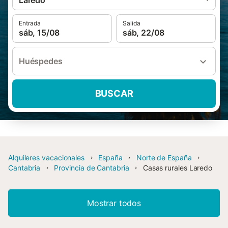
Laredo
Entrada
Salida
sáb, 15/08
sáb, 22/08
Huéspedes
BUSCAR
Alquileres vacacionales
España
Norte de España
Cantabria
Provincia de Cantabria
Casas rurales Laredo
Mostrar todos