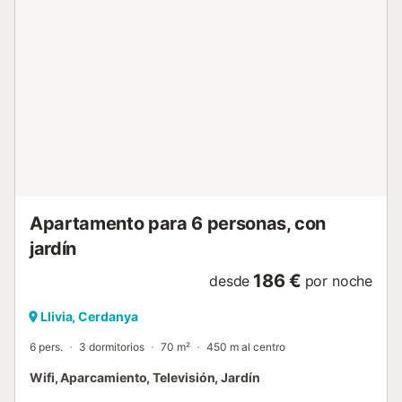
francesas como Font Romeu o Eyne, quedan a una corta
distancia de Llivia, así como La Molina y Masella. Las
pistas de esquí de La Molina y Masella se encuentran a 20
minutos del inmueble. Andorra a 40 minutos. Sitios de
interés: No dejen de visitar el casco antiguo para dar un
paseo por sus bonitas callejuelas y descubrir la torre
Bernat de So y la bella portada de la iglesia de Nuestra
Señora de los Ángeles. Otra de las visitas recomendadas
es el Museo de la Farmacia, con su extraordinaria
colección de frascos renacentistas, uno de los principales
reclamos de la locali...
Apartamento para 6 personas, con
jardín
186 €
desde
por noche
Llivia, Cerdanya
6 pers.
3 dormitorios
70 m²
450 m al centro
Wifi, Aparcamiento, Televisión, Jardín