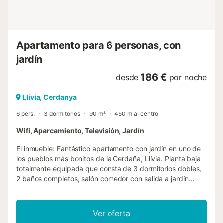
renacentistas, uno de los principales reclamos de la
localidad, ya que la Farmacia de Llívia está documentada
desde 1594 y se considera la más an...
Apartamento para 6 personas, con
jardín
186 €
desde
por noche
Llivia, Cerdanya
6 pers.
3 dormitorios
90 m²
450 m al centro
Wifi, Aparcamiento, Televisión, Jardín
El inmueble: Fantástico apartamento con jardín en uno de
los pueblos más bonitos de la Cerdaña, Llívia. Planta baja
totalmente equipada que consta de 3 dormitorios dobles,
2 baños completos, salón comedor con salida a jardín
desde donde poder admirar unas bonitas vistas
panorámicas de las montañas, cocina independiente
totalmente equipada y garaje-trastero y zonas ajardinadas
Ver oferta
en el exterior. Equipamiento: Wifi, Calefacción, TV,