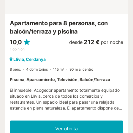
info@lloguercerdanya.net o llama al +34 656 197 377...
Apartamento para 8 personas, con
balcón/terraza y piscina
10,0
212 €
desde
por noche
1
opinión
Llivia, Cerdanya
8 pers.
4 dormitorios
115 m²
90 m al centro
Piscina, Aparcamiento, Televisión, Balcón/Terraza
El inmueble: Acogedor apartamento totalmente equipado
situado en Llívia, cerca de todos los comercios y
restaurantes. Un espacio ideal para pasar una relajada
estancia en plena naturaleza. El apartamento dispone de 4
amplios dormitorios, 2 con cama de matrimonio y 2 con
dos camas individuales, dos baños completos, cocina
abierta al salón totalmente equipada, salón-comedor con
Ver oferta
chimenea y acceso a terraza exterior con vistas al jardín y