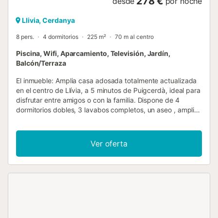
278 €
desde
por noche
Llivia, Cerdanya
8 pers.
4 dormitorios
225 m²
70 m al centro
Piscina, Wifi, Aparcamiento, Televisión, Jardín,
Balcón/Terraza
El inmueble: Amplia casa adosada totalmente actualizada
en el centro de Llívia, a 5 minutos de Puigcerdà, ideal para
disfrutar entre amigos o con la familia. Dispone de 4
dormitorios dobles, 3 lavabos completos, un aseo , amplio
salón-comedor con chimenea y salida a terraza donde
disfrutará de unas magníficas vistas de las montañas,
cocina independiente totalmente equipada, amplio salón
Ver oferta
social en la buhardilla, garaje privado y piscina
comunitaria. Equipamiento: Calefacción, WIFI, Chimenea ,
TV, Horno, Microondas, Vitrocerámica, Nevera, Lavadora,
Lavavajillas, Tostadora, Cafetera Nespreso, secador de
pelo Exterior: mobiliario para jardín y terraza Situación:
Llivia es un enclave español situado en territorio francés
que destaca por sus bonitas callejuelas, a pocos
kilómetros de Puigcerdà. Las estaciones de esquí