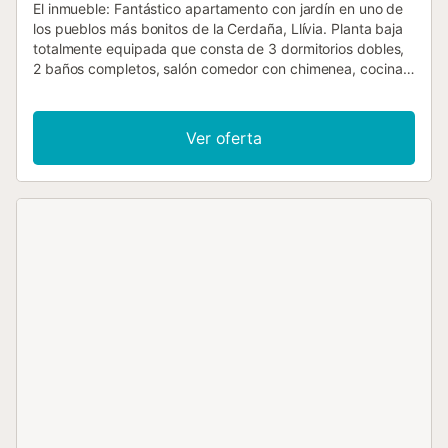
El inmueble: Fantástico apartamento con jardín en uno de
los pueblos más bonitos de la Cerdaña, Llívia. Planta baja
totalmente equipada que consta de 3 dormitorios dobles,
2 baños completos, salón comedor con chimenea, cocina,
jardín desde donde poder admirar unas bonitas vistas
panorámicas de la montaña, garaje, barbacoa comunitaria
y zonas ajardinadas en el exterior. Equipamiento: WIFI,
Ver oferta
Calefacción, TV, Lavadora, Secadora, Lavavajillas, Horno,
microondas, Nevera, Tostadora, cafetera Dolce Gusto,
Secador Pelo, plancha, trona y cuna de bebé. Garaje
privado con guarda esquis. Exterior : mobiliario de jardín
Situación : Llívia es un enclave español situado en territorio
francés que destaca por sus bonitas calles empedradas, a
pocos kilómetros de Puigcerdà. En verano podrá disfrutar
del jardín, y si lo desea la Piscina Municipal de Llivia la
encontrará a tan sólo 10 minutos a pie del apartamento,
con unas magníficas instalaciones Sitios de interés : No
dejen de visitar el casco antiguo para dar un paseo por
sus bonitas calles empedradas y descubrir la torre Bernat
de So y la bella portada de la iglesia de Nuestra Señora de
los Ángeles. Otra de las visitas recomendadas es el Museo
de la Farmacia, con su extraordinaria colección de frascos