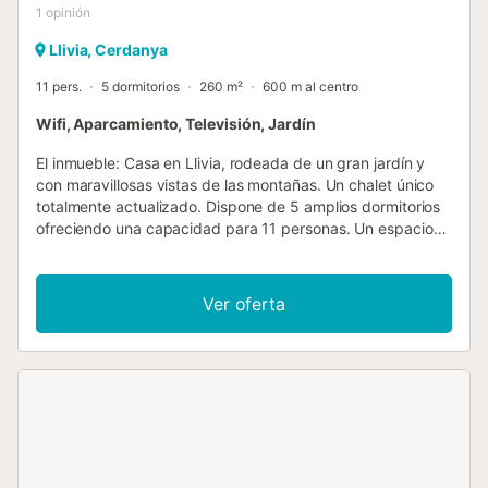
1
opinión
Llivia, Cerdanya
11 pers.
5 dormitorios
260 m²
600 m al centro
Wifi, Aparcamiento, Televisión, Jardín
El inmueble: Casa en Llivia, rodeada de un gran jardín y
con maravillosas vistas de las montañas. Un chalet único
totalmente actualizado. Dispone de 5 amplios dormitorios
ofreciendo una capacidad para 11 personas. Un espacio
ideal para disfrutar con la familia o con amigos de la
Cerdaña. Entre sus instalaciones destacar sus 2 salones,
comedor, cocina independiente totalmente equipada, 3
Ver oferta
baños completos y un aseo, garaje privado y un fantástico
jardín con barbacoa. Equipamiento: WIFI, Calefacción, TV,
Lavadora, Secadora, Lavavajillas, Horno, Microondas,
Nevera combi, Vitrocerámica, cafetera Dolce Gusto,
Tostadora, Barbacoa. Exterior: mobiliario de jardín
Situación: Llivia es un enclave español situado en territorio
francés que destaca por sus bonitas callejuelas, a pocos
kilómetros de Puigcerdà. Las estaciones de esquí