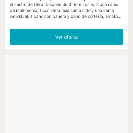
el centro de Llívia. Dispone de 3 dormitorios, 2 con cama
de matrimonio, 1 con litera más cama nido y una cama
individual, 1 baño con bañera y baño de cortesía, amplio
salón, cocina integrada en el comedor, amplio balcón. 2
plazas de parking, trastero, zona comunitaria con piscina,
parque infantil y tenis. Equipamiento: Calefacción, TV,
Ver oferta
Lavadora, Lavavajillas, Horno, Microondas, Nevera combi,
Vitrocerámica, Tostadora, Nespresso Exterior: mobiliario
de jardín Situación: Llivia es un enclave español situado en
territorio francés que destaca por sus bonitas callejuelas, a
pocos kilómetros de Puigcerdà. Sitios de interés: No dejen
de visitar el casco antiguo para dar un paseo por sus
bonitas callejuelas y descubrir la torre Bernat de So y la
bella portada de la iglesia de Nuestra Señora de los
Ángeles. Otra de las visitas recomendadas es el Museo de
la Farmacia, con su extraordinaria colección de frascos
renacentistas, uno de los principales reclamos de la
localidad, ya que la Farmacia de Llívia está documentada
desde 1594 y se considera la más antigua de Europa.
También les recomendamos subir al antiguo castillo desde
donde se puede disfrutar de una bonita panorámica 360º.
Para estancias de más de 3 semanas escribe a