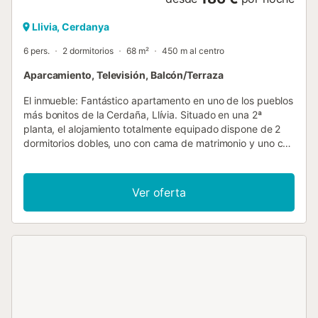
Llivia, Cerdanya
6 pers.
2 dormitorios
68 m²
450 m al centro
Aparcamiento, Televisión, Balcón/Terraza
El inmueble: Fantástico apartamento en uno de los pueblos
más bonitos de la Cerdaña, Llívia. Situado en una 2ª
planta, el alojamiento totalmente equipado dispone de 2
dormitorios dobles, uno con cama de matrimonio y uno con
literas, comedor con cocina abierta y balcón muy
luminoso, un baño completo con ducha. En la planta de
arriba está la buhardilla con el salón con sofá y la TV y 2
Ver oferta
camas individuales. Equipamiento: Chimenea, Calefacción,
TV, Lavadora, Lavavajillas, Horno, microondas, Nevera,
Tostadora, Cafetera Nespresso, Exprimidor, MInipimer,
Secador de pelo, plancha. Situación : Llívia es un enclave
español situado en territorio francés que destaca por sus
bonitas calles empedradas, a pocos kilómetros de
Puigcerdà. En verano podrá disfrutar del jardín, y si lo
desea la Piscina Municipal de Llivia la encontrará a tan sólo
10 minutos a pie del apartamento, con unas magníficas