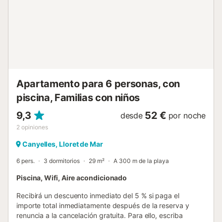
se puede disfrutar de una hermosa vista de las montañas.
La propiedad está situada en el corazón de una finca,
rodeada de naturaleza y viñedos. La tranquila piscina
privada de 72 m² está rodeada de césped y permite
disfrutar de momentos de relax en un lugar tranquilo.
Dispone de 7 tumbonas para tomar el sol. La propiedad
ofrece 6 plazas de aparcamiento cubiertas. Las tiendas se
encuentran a sólo 1,5 km. La ubicación privilegiada le
Apartamento para 6 personas, con
permite explorar España, así como el sureste de Francia o
Andorra. Los grupos de jóvenes no son bienvenidos....
piscina, Familias con niños
9,3
52 €
desde
por noche
2
opiniones
Canyelles, Lloret de Mar
6 pers.
3 dormitorios
29 m²
A 300 m de la playa
Piscina, Wifi, Aire acondicionado
Recibirá un descuento inmediato del 5 % si paga el
importe total inmediatamente después de la reserva y
renuncia a la cancelación gratuita. Para ello, escriba