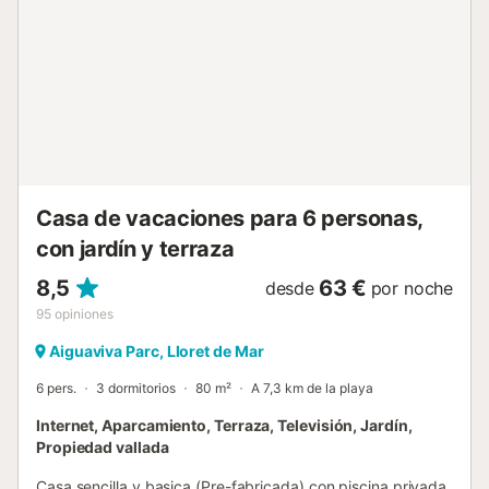
Casa de vacaciones para 6 personas,
con jardín y terraza
8,5
63 €
desde
por noche
95
opiniones
Aiguaviva Parc, Lloret de Mar
6 pers.
3 dormitorios
80 m²
A 7,3 km de la playa
Internet, Aparcamiento, Terraza, Televisión, Jardín,
Propiedad vallada
Casa sencilla y basica (Pre-fabricada) con piscina privada