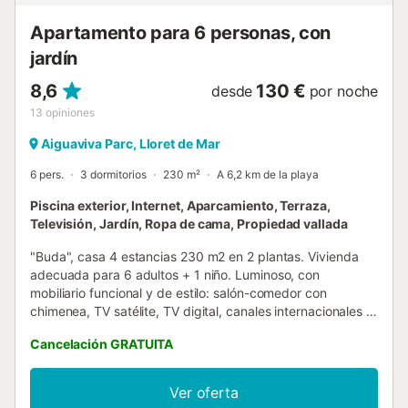
Apartamento para 6 personas, con
jardín
8,6
130 €
desde
por noche
13
opiniones
Aiguaviva Parc, Lloret de Mar
6 pers.
3 dormitorios
230 m²
A 6,2 km de la playa
Piscina exterior, Internet, Aparcamiento, Terraza,
Televisión, Jardín, Ropa de cama, Propiedad vallada
"Buda", casa 4 estancias 230 m2 en 2 plantas. Vivienda
adecuada para 6 adultos + 1 niño. Luminoso, con
mobiliario funcional y de estilo: salón-comedor con
chimenea, TV satélite, TV digital, canales internacionales y
ventilador. Salida pérgola, a la terraza-jardín, a la piscina.
Cancelación GRATUITA
Cocina (horno, lavavajillas, 4 placas de vitrocerámica,
microondas, congelador, cafetera eléctrica).
Ducha/bidet/WC. Planta superior: 3 dorm., cada
Ver oferta
habitación con 1 cama de matrimonio (150 cm, 190 cm de