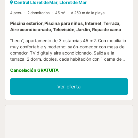
Central Lloret de Mar, Lloret de Mar
4 pers.
2 dormitorios
45 m²
A 250 m de la playa
Piscina exterior, Piscina para niños, Internet, Terraza,
Aire acondicionado, Televisión, Jardín, Ropa de cama
"Leon", apartamento de 3 estancias 45 m2. Con mobiliario
muy confortable y moderno: salón-comedor con mesa de
comedor, TV digital y aire acondicionado. Salida a la
terraza. 2 dorm. dobles, cada habitación con 1 cama de
matrimonio (135 cm, 190 cm de longitud). Cocina abierta
Cancelación GRATUITA
(horno, lavavajillas, 3 placas de vitrocerámica, tostadora,
hervidor de agua eléctrico, microondas, congelador,
cafetera eléctrica). Ducha/WC. Muebles de terraza. Vista a
Ver oferta
la localidad. El alojamiento dispone de: lavadora, plancha.
Internet (Wifi, gratis). A tener en cuenta: TV solamente ES.
HUTG-050440-46 // Reg. Nr.:
ESFCTU00001701300049031300000000000000HUTG-
050440-469...