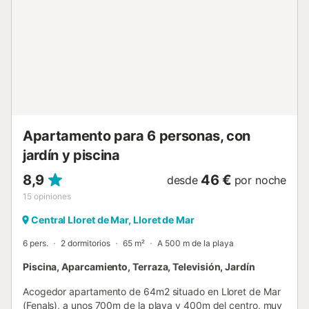
90x190cm) y 2 baños con plato de ducha (1 de ellos se
encuentra en el garaje). Bonita zona exterior con piscina
totalmente vallada y barbacoa de obra. Cada uno de los
apartamentos dispone de 2 camas individuales de
90x190cm, cocina kitchenette (microondas, nevera,
cocina eléctrica) y 1 baño con bañera. Con salida a una
terraza independiente. Además, hay una lavadora común
para los 4 apartamentos. Wifi gratuita. Esta ...
Apartamento para 6 personas, con
jardín y piscina
8,9
46 €
desde
por noche
15
opiniones
Central Lloret de Mar, Lloret de Mar
6 pers.
2 dormitorios
65 m²
A 500 m de la playa
Piscina, Aparcamiento, Terraza, Televisión, Jardín
Acogedor apartamento de 64m2 situado en Lloret de Mar
(Fenals), a unos 700m de la playa y 400m del centro, muy