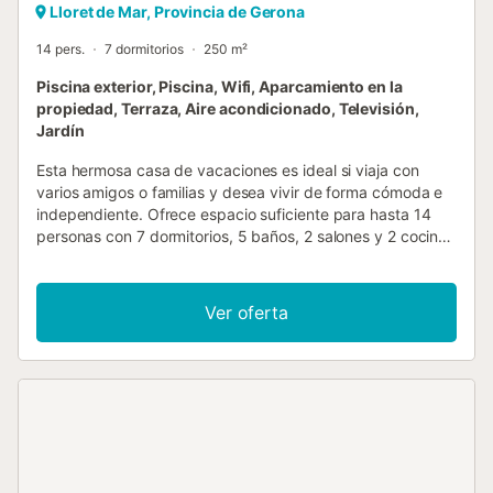
Lloret de Mar, Provincia de Gerona
14 pers.
7 dormitorios
250 m²
Piscina exterior, Piscina, Wifi, Aparcamiento en la
propiedad, Terraza, Aire acondicionado, Televisión,
Jardín
Esta hermosa casa de vacaciones es ideal si viaja con
varios amigos o familias y desea vivir de forma cómoda e
independiente. Ofrece espacio suficiente para hasta 14
personas con 7 dormitorios, 5 baños, 2 salones y 2 cocinas
totalmente equipadas. Su arquitectura única combina a la
perfección materiales nobles como la madera y el cristal. El
mobiliario y la decoración de alta calidad acentúan la
Ver oferta
sensación de bienestar y relajación y permiten disfrutar de
una experiencia muy especial. El alojamiento está
equipado con aire acondicionado con función de
calefacción y refrigeración y también incluye una
chimenea en el rincón de los sofás, ideal para alquileres de
invierno y verano. Las terrazas cubiertas ofrecen cómodos
asientos, una zona de barbacoa y una zona abierta en la
entrada donde pueden jugar los niños. Desde la propiedad