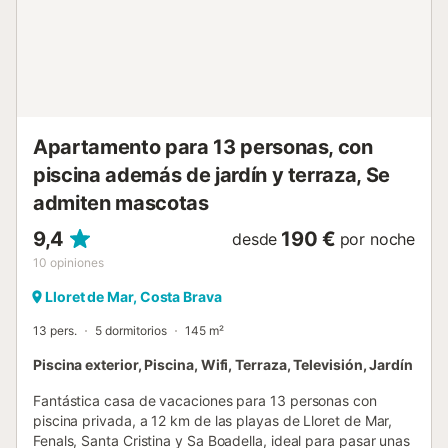
con congelador, cafetera (Melitta) y tostadora. Acogedor
dormitorio con cama doble y sofa-cama ( posibilidad para
dormir una tercera persona - por un cargo adicional). Baño
grande con bañera. Parking privado disponible.
INFORMACIÓN GENERAL El dormitorio tiene almohadas y
mantas. La ropa de cama y toallas se pueden alquilar.
(Pedir previamente por favor) Posibilidad para alojar 1
Apartamento para 13 personas, con
persona adicional (con suplemento). Kit de limpieza (pala,
escoba y fregona)...
piscina además de jardín y terraza, Se
admiten mascotas
9,4
190 €
desde
por noche
10
opiniones
Lloret de Mar, Costa Brava
13 pers.
5 dormitorios
145 m²
Piscina exterior, Piscina, Wifi, Terraza, Televisión, Jardín
Fantástica casa de vacaciones para 13 personas con
piscina privada, a 12 km de las playas de Lloret de Mar,
Fenals, Santa Cristina y Sa Boadella, ideal para pasar unas