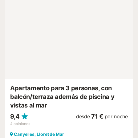
disponible. Aire acondicionado en el salón-comedor (con
cargo). COCINA Cocina moderna equipada con gas,
horno, lavavajillas, nevera grande con congelador,
cafetera y tostadora. DORMITORIOS Dormitorio 1:
Habitación tipo suit con cama de matrimonio decorada con
mucho gusto. Baño privado con ducha. Dormitorio 2: Cama
de matrimonio. Las habitaciones están equipadas con
mantas, almohadas y armarios. La ropa de cama y toallas
se pueden alquilar. Posibilidad de alojar 2 personas más
(cama supletoria). Con cargo adicional. BAÑOS Cuarto de
baño 1 : ducha y WC. Cuarto de baño 2: bañera y WC.
EXTERIORES La casa está rodeada por un bonito y
soleado jardín. Hay una terraza cubierta con e...
Apartamento para 3 personas, con
balcón/terraza además de piscina y
vistas al mar
9,4
71 €
desde
por noche
4
opiniones
Canyelles, Lloret de Mar