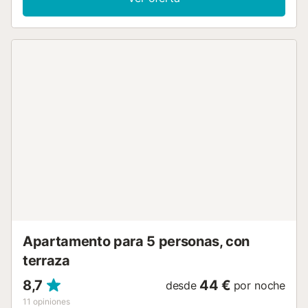
Ducha/bidet/WC. Terraza grande. Muebles de terraza,
barbacoa, tumbonas. Vista a la localidad. El alojamiento
dispone de: lavadora, plancha, trona, cuna hasta 2 años,
secador de pelo. Internet (Wifi, gratis). A tener en cuenta: TV
solamente ES. HUTG-075011 // Reg. Nr.:
ESFCTU00001701800082201000000000000000000HUTG-
0750117...
Apartamento para 5 personas, con
terraza
8,7
44 €
desde
por noche
11
opiniones