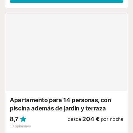
longitud), TV satélite y calefacción de gas. Salida al
balcón. Baño/bidet/WC. Calefacción de gas. Terraza
grande, terraza-jardín. Muebles de terraza, barbacoa,
tumbonas, porche. Bonita a las montañas y al bosque. El
alojamiento dispone de: lavadora, plancha, trona, cuna
hasta 2 años, secador de pelo. Internet (Wifi, gratis). A
tener en cuenta: adecuado para familias. TV solamente ES,
FR, DE. Solamente Famila. HUTG005012 // Reg. Nr.:
ESFCTU00001701300011487500000000000000HUTG-
005012-121...
Apartamento para 14 personas, con
piscina además de jardín y terraza
8,7
204 €
desde
por noche
13
opiniones