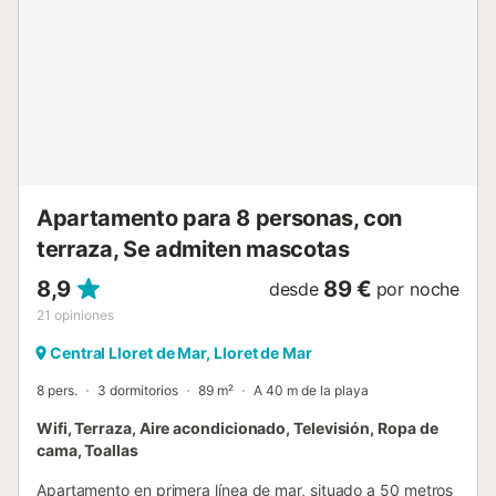
trayecto en coche y es de fácil acceso, ideal para pasar
un relajante día junto al mar. Visite Lloret de Mar, con sus
hermosas playas y animadas calles, o haga una excursión
al verde interior de la Costa Brava. Aproveche la
proximidad a numerosos lugares de interés, incluidos
monumentos históricos y acogedores restaurantes que
ofrecen especialidades locales. Solo para alquiler
vacacional...
Apartamento para 8 personas, con
terraza, Se admiten mascotas
8,9
89 €
desde
por noche
21
opiniones
Central Lloret de Mar, Lloret de Mar
8 pers.
3 dormitorios
89 m²
A 40 m de la playa
Wifi, Terraza, Aire acondicionado, Televisión, Ropa de
cama, Toallas
Apartamento en primera línea de mar, situado a 50 metros