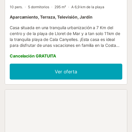
10 pers.
5 dormitorios
295 m²
A 6,9 km de la playa
Aparcamiento, Terraza, Televisión, Jardín
Casa situada en una tranquila urbanización a 7 Km del
centro y de la playa de Lloret de Mar y a tan solo 11km de
la tranquila playa de Cala Canyelles. ¡Esta casa es ideal
para disfrutar de unas vacaciones en familia en la Costa
Brava! Casa de 295m2 y 1070m2 de parcela que se
Cancelación GRATUITA
distribuye en 2 viviendas: Casa independiente + 4
apartamentos en la parte inferior. Se puede alquilar como
casa sola (6 pax), o bien conjunta con cualquiera de los
Ver oferta
apartamentos (cada uno de ellos tiene capacidad para 2
personas). Esta casa tiene una capacidad máxima de 6-14
personas. En esta unidad se ofrece la casa con 2
apartamentos, con capacidad máxima para 10 personas
(en el mes de agosto será obligatorio alquilar la casa
conjunta con los 4 apartamentos). La casa está distribuida
en un salón-comedor (chimenea, tv), cocina totalmente
equipada (microondas, lavavajillas, cocina de gas,
lavadora). Tiene 3 habitaciones; 2 de matrimonio de
135x190cm y 1 habitación doble (2 camas individuales de