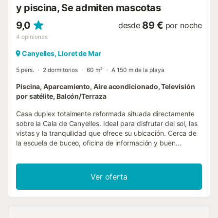
y piscina, Se admiten mascotas
9,0
89 €
desde
por noche
4
opiniones
Canyelles, Lloret de Mar
5 pers.
2 dormitorios
60 m²
A 150 m de la playa
Piscina, Aparcamiento, Aire acondicionado, Televisión
por satélite, Balcón/Terraza
Casa duplex totalmente reformada situada directamente
sobre la Cala de Canyelles. Ideal para disfrutar del sol, las
vistas y la tranquilidad que ofrece su ubicación. Cerca de
la escuela de buceo, oficina de información y buen
restaurante. A destacar las escaleras directas con acceso
a la playa. El aceso a la casa es a través de estas
escaleras. En la planta de entrada encontramos un salón-
Ver oferta
comedor con cocina americana y salida directa a gran
terraza y una habitación con baño. En la planta inferior hay
una gran suit con baño completo. DORMITORIOS
Equipado con armarios, mantas y almohadas. Opcional