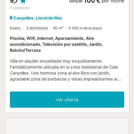
9,7
100 €
desde
por noche
4
opiniones
Canyelles, Lloret de Mar
6 pers.
2 dormitorios
80 m²
A 450 m de la playa
Piscina, Wifi, Internet, Aparcamiento, Aire
acondicionado, Televisión por satélite, Jardín,
Balcón/Terraza
Villa en alquiler amueblada muy exquisitamente.
Fantásticamente ubicada en la zona residencial de Cala
Canyelles. Una hermosa zona al aire libre con jardín,
agradable zona de barbacoa y vistas impresionantes al
mar hacen de esta casa el lugar perfecto para disfrutar de
sus vacaciones. La casa se encuentra cerca del centro del
complejo donde hay una escuela de submarinismo, parada
Ver oferta
de autobús, oficina, restaurante, bar y piscina comunitaria.
Aprox. 1000 metros de la espectacular playa de Cala
Canyelles. La casa '124' dispone de : SALÓN / COMEDOR
Salón agradablemente decorado con acceso directo a la
terraza con porche. Luminoso salón-comedor con sofás,
mesa con sillas, TV por satélite y equipo de música. Wi-Fi