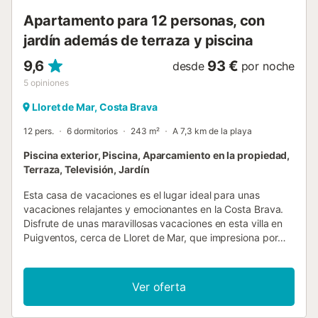
profesional. A menos que se indique lo contrario, los
Apartamento para 12 personas, con
servicios como la li...
jardín además de terraza y piscina
9,6
93 €
desde
por noche
5
opiniones
Lloret de Mar, Costa Brava
12 pers.
6 dormitorios
243 m²
A 7,3 km de la playa
Piscina exterior, Piscina, Aparcamiento en la propiedad,
Terraza, Televisión, Jardín
Esta casa de vacaciones es el lugar ideal para unas
vacaciones relajantes y emocionantes en la Costa Brava.
Disfrute de unas maravillosas vacaciones en esta villa en
Puigventos, cerca de Lloret de Mar, que impresiona por
sus detalles arquitectónicos únicos y una gran variedad de
terrazas. Éstas le ofrecen un lugar ideal para disfrutar del
sol o de la sombra a cualquier hora del día. La villa también
Ver oferta
impresiona por su encantadora fachada y sus amplias
zonas al aire libre. También podrá relajarse en las