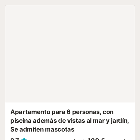
acogedoras zonas de estar, con sus colores cálidos y su
cómodo mobiliario. Juegue un partido de tenis en una de
las tres pistas cercanas y haga uso de la cancha de
baloncesto o del campo de minifútbol. Descubra el
fascinante paisaje que rodea la villa y déjese inspirar por la
tranquilidad y la naturaleza. No se pierda tampoco una
excursión a Lloret de Mar. Explore las pintorescas rutas de
senderismo a lo largo de los acantilados y disfrute de unas
vistas espectaculares del mar azul celeste. Después,
regrese a su villa y prepare una deliciosa cena en la cocina
bien equipada, que podrá disfrutar en el elegante
comedor o en una de las terrazas exteriores....
Apartamento para 6 personas, con
piscina además de vistas al mar y jardín,
Se admiten mascotas