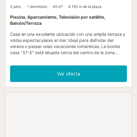
3 pers.
1 dormitorio
45 m²
A 150 m de la playa
Piscina, Aparcamiento, Televisión por satélite,
Balcón/Terraza
Casa en una excelente ubicación con una amplia terraza y
vistas espectaculares al mar. Ideal para disfrutar del
verano o passar unas vacaciones románticas. La bonita
casa "37-5" está situada cerca del centro de la zona
residencial donde se encuentra una escuela de buceo,
punto de información, buen restaurante y gran zona de
piscina comunitaria con snack-bar. Junto a la casa
Ver oferta
empieza una escalera con acceso directo al puerto y la
playa. El acceso a la casa es a traves de esta escalera.
Este sendero ofrece vistas espectaculares al mar. La casa
tiene un salón/ comedor con cocina abierta y acceso
directo a la terraza. Cuenta con grandes ventanales con
vistas al mar. Desde la terraza ves la hermosa bahia de
Canyellas y su playa. Terraza equipada con hamacas,
cojines, mesa con sillas y barbacoa portatil. TV por satélite
(Astra) disponible. Práctica cocina abierta equipada con
cubertería y vajilla, cocina a gas, horno eléctrico, nevera