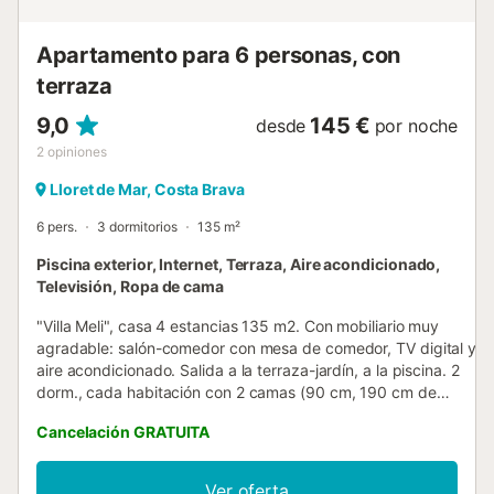
Apartamento para 6 personas, con
terraza
9,0
145 €
desde
por noche
2
opiniones
Lloret de Mar, Costa Brava
6 pers.
3 dormitorios
135 m²
Piscina exterior, Internet, Terraza, Aire acondicionado,
Televisión, Ropa de cama
"Villa Meli", casa 4 estancias 135 m2. Con mobiliario muy
agradable: salón-comedor con mesa de comedor, TV digital y
aire acondicionado. Salida a la terraza-jardín, a la piscina. 2
dorm., cada habitación con 2 camas (90 cm, 190 cm de
longitud). 1 dorm. doble con 1 cama de matrimonio (150 cm,
Cancelación GRATUITA
190 cm de longitud), ducha/bidet/WC y aire acondicionado.
Cocina (4 fogones, horno, lavavajillas, tostadora, hervidor de
agua eléctrico, microondas, congelador, cafetera eléctrica).
Ver oferta