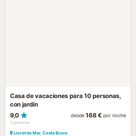
alquiler de sabanas y toallas. Dormitorio 1 : Tipo suit con
cama de matrimonio, sofá-cama y baño Dormitorio 2: Dos
camas individuales Cada casa puede ser ocupada por una
persona más (cama supletoria o sofá-cama). BAÑOS 1
Baño moderno con gran Ducha (suit) 1 Baño con ducha
SALÓN/ COMEDOR Salón muy luminoso con bonita cocina
americana y salida directa a la terraza. 2 Sofas de 3 y 2
plazas. TV satélite Chimenea COCINA Totalmente
equipada con cubiertos y vajilla, cocina eléctrica , horno
eléctrico. Nevera con congelador, microondas, lavavajillas,
cafetera Melitta, calentador de agua y tostadora.
Lavadora EXTERIOR Terraza con vista espectacular, mesa
para 5 personas y barbacoa portátil. Tumbonas y
sombrilla. Zona de aparcamiento privado EQUIPAMIENTO
GENERAL Tendedero de ropa y kit de limpiez...
Casa de vacaciones para 10 personas,
con jardín
9,0
168 €
desde
por noche
2
opiniones
Lloret de Mar, Costa Brava