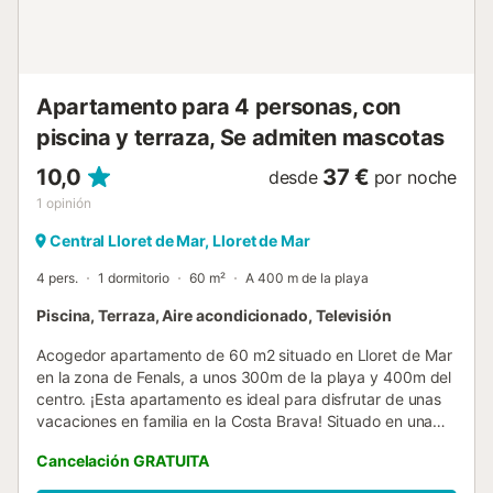
Apartamento para 4 personas, con
piscina y terraza, Se admiten mascotas
10,0
37 €
desde
por noche
1
opinión
Central Lloret de Mar, Lloret de Mar
4 pers.
1 dormitorio
60 m²
A 400 m de la playa
Piscina, Terraza, Aire acondicionado, Televisión
Acogedor apartamento de 60 m2 situado en Lloret de Mar
en la zona de Fenals, a unos 300m de la playa y 400m del
centro. ¡Esta apartamento es ideal para disfrutar de unas
vacaciones en familia en la Costa Brava! Situado en una
cuarta planta con ascensor con capacidad máxima para 4
Cancelación GRATUITA
personas. Forma parte de una tranquila urbanización con
jardín y piscina comunitarios y con un garaje privado