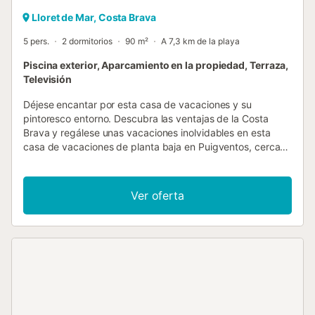
Lloret de Mar, Costa Brava
5 pers.
2 dormitorios
90 m²
A 7,3 km de la playa
Piscina exterior, Aparcamiento en la propiedad, Terraza,
Televisión
Déjese encantar por esta casa de vacaciones y su
pintoresco entorno. Descubra las ventajas de la Costa
Brava y regálese unas vacaciones inolvidables en esta
casa de vacaciones de planta baja en Puigventos, cerca
de Lloret de Mar. Aquí le espera una combinación ideal de
confort y ubicación. La espaciosa distribución y el
acogedor mobiliario crean un ambiente acogedor. Utilice la
Ver oferta
cocina bien equipada para preparar especialidades
locales y disfrute de las comidas en el acogedor comedor
o al aire libre en la terraza. A sólo cinco minutos se
encuentra una zona ajardinada comunitaria, el lugar ideal
para pasear y disfrutar de momentos en la naturaleza. El
complejo está situado en el encantador pueblo de
Vidreres, conocido por su ambiente relajado y su
proximidad a la costa. La playa de arena está a un corto