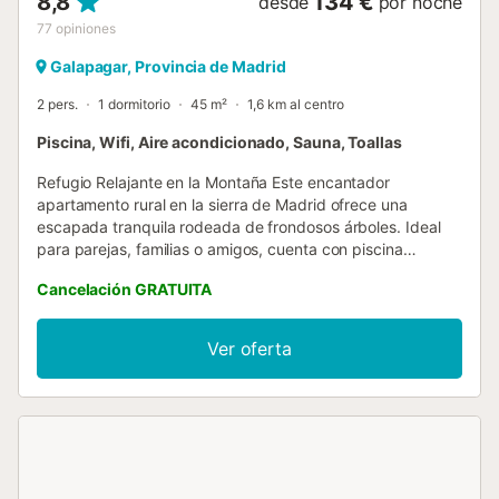
8,8
134 €
desde
por noche
77
opiniones
Galapagar, Provincia de Madrid
2 pers.
1 dormitorio
45 m²
1,6 km al centro
Piscina, Wifi, Aire acondicionado, Sauna, Toallas
Refugio Relajante en la Montaña Este encantador
apartamento rural en la sierra de Madrid ofrece una
escapada tranquila rodeada de frondosos árboles. Ideal
para parejas, familias o amigos, cuenta con piscina
compartida y un jardín impecablemente cuidado para
Cancelación GRATUITA
disfrutar al aire libre. Los huéspedes disfrutan de un
circuito de spa de una hora con sauna y jacuzzi, con
tiempo adicional disponible bajo petición. La cocina
Ver oferta
americana es perfecta para preparar sus platos favoritos,
y la barbacoa al aire libre invita a disfrutar de una
agradable cena al aire libre con amigos o familiares.
Ubicación privilegiada Ubicado en Galapagar, el
apartamento está a solo 2 km del centro, con fácil acceso
a tiendas, cafeterías y restaurantes. Collado Villalba está a
7 km, Guadarrama a 15 km y el centro de Madrid a poco