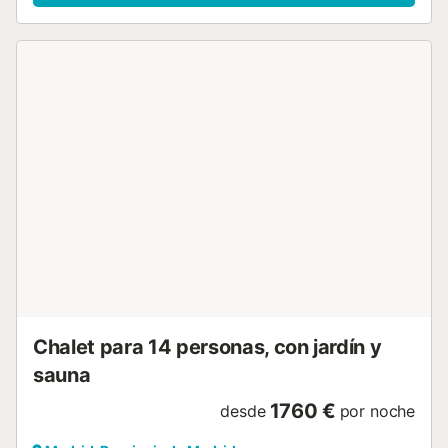
una cocina totalmente equipada con nevera, horno,
microondas, lavavajillas y cafetera. Es perfecta para
escapadas rurales, reuniones familiares o retiros de
grupos. En el exterior encontraréis un gran patio para
reuniones, un jardín privado, una barbacoa, un parque
infantil, una piscina (en 2026 abre desde el 24 de abril al
30 de mayo) y un frontón, todo ello rodeado de viñedos,
olivos y almendros en un entorno que proporciona la
privacidad, amplitud e independencia que deseas. Vivid
una experiencia auténtica de enoturismo en Madrid con
nuestra exclusiva cata de vinos y visita guiada al viñedo
(disponible por un suplemento). Para los amantes del
misterio, se ofrece un emocionante juego de pistas de 3
horas, con versiones adaptadas para familias con niños. La
ubicación privilegiada permite explorar atracciones
cercanas como el Castillo de la Coracera, los Toros de
Guisando, deportes acuáticos en el Pan...
Chalet para 14 personas, con jardín y
sauna
1760 €
desde
por noche