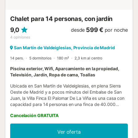
abonar un depósito. No está permitido celebrar eventos,
ya que este establecimiento no está aislado. El check-in se
puede hacer a partir de las 1...
Chalet para 14 personas, con jardín
9,0
599 €
desde
por noche
4
opiniones
San Martín de Valdeiglesias, Provincia de Madrid
14 pers.
5 dormitorios
180 m²
2,3 km al centro
Piscina exterior, Wifi, Aparcamiento en la propiedad,
Televisión, Jardín, Ropa de cama, Toallas
Ubicada en San Martín de Valdeiglesias, en plena Sierra
Oeste de Madrid y a pocos minutos del Embalse de San
Juan, la Villa Finca El Palomar De La Viña es una casa con
capacidad para 14 personas en una finca de 40.000
metros cuadrados. Esta propiedad única combina el
Cancelación GRATUITA
encanto del turismo rural con modernas comodidades para
unas vacaciones inolvidables en familia o con amigos. La
villa dispone de 5 amplios dormitorios y 3 baños
Ver oferta
completos, un salón espacioso con vistas a la montaña y