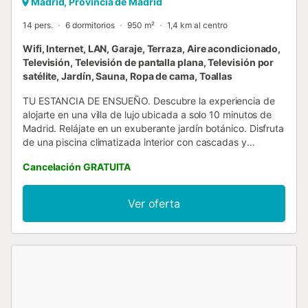
Madrid, Provincia de Madrid
14 pers.
6 dormitorios
950 m²
1,4 km al centro
Wifi, Internet, LAN, Garaje, Terraza, Aire acondicionado,
Televisión, Televisión de pantalla plana, Televisión por
satélite, Jardín, Sauna, Ropa de cama, Toallas
TU ESTANCIA DE ENSUEÑO. Descubre la experiencia de
alojarte en una villa de lujo ubicada a solo 10 minutos de
Madrid. Relájate en un exuberante jardín botánico. Disfruta
de una piscina climatizada interior con cascadas y
palmeras. Siente la comodidad de amplias suites con
Cancelación GRATUITA
terraza y vistas al jardín. Y todo esto con la máxima
privacidad en una villa preparada para familias o grupos.
Además, contarás con un servicio de conserjería 24/7,
Ver oferta
limpieza diaria, lavandería, chef privado, desayunos,
chófer y traslados gratuitos al aeropuerto. ¡Reserva ya tu
estancia de ensueño! CASA PREMIADA: La villa fue
premiada como una de las mejores casas ecológicas de
Europa por la revista británica Country & Town House en
2021. Además, la casa ha sido destacada en la prestigiosa
revista europea Country Life en 2023 como una obra de
arte inspiradora. Asimismo, la revista Luxury Homes de