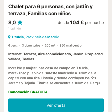
Chalet para 6 personas, con jardín y
terraza, Familias con niños
8,0
104 €
desde
por noche
1
opinión
Titulcia, Provincia de Madrid
6 pers.
3 dormitorios
200 m²
350 m al centro
Internet, Terraza, Aire acondicionado, Jardín, Propiedad
vallada, Toallas
Increíble y majestuosa casa de campo en Titulcia,
maravilloso pueblo del sureste madrileño a 33km de la
capital con una rica Historia y donde confluyen los ríos
Jarama y Tajuña. Titulcia se encuentra a 10km del Parque
Warner de Madrid, 16km de Chinchón y 22km de Aranjuez
Cancelación GRATUITA
-todos ellos grandes atractivos de la comarca-. Se trata
de una vivienda totalmente independiente dentro de una
finca donde hay otra casa más. Ambas viviendas tienen
Ver oferta
sus propios terrenos bien cercados y delimitados