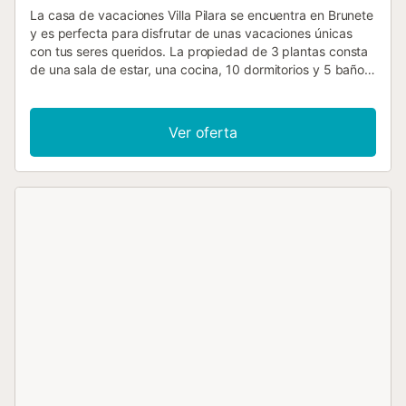
La casa de vacaciones Villa Pilara se encuentra en Brunete
y es perfecta para disfrutar de unas vacaciones únicas
con tus seres queridos. La propiedad de 3 plantas consta
de una sala de estar, una cocina, 10 dormitorios y 5 baños,
por lo que puede alojar a 22 personas. Los servicios
adicionales incluyen Wi-Fi, televisión, aire acondicionado,
lavadora y toallas de playa y piscina. Además, hay una
Ver oferta
mesa de billar a su disposición. También hay una cuna
disponible. Este alquiler de vacaciones ofrece una piscina
privada (disponible de junio a septiembre), jardín, terraza,
barbacoa y ducha exterior. Hay conexiones de transporte
público a poca distancia y una pista de tenis a 15 minutos
a pie. Hay aparcamiento gratuito en la calle. Se permite un
máximo de 5 mascotas. No se permite fumar ni celebrar
eventos. Este establecimiento cuenta con un cómodo
sistema de auto check-in....