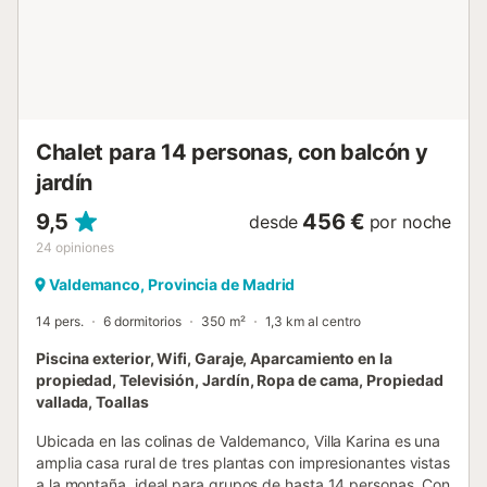
pero no es privado. Por razones de seguridad la casa no
se arrendará a grupos de jovenes No se admiten reservas
para grupos con personas menores de 25 años La casa de
vacaciones se encuentra en el mismo terreno que la del
propietario Organizar fiestas de estudiantes, fiestas de
despedida y botellones están prohibidos en esta vivienda
*Para a...
Chalet para 14 personas, con balcón y
jardín
9,5
456 €
desde
por noche
24
opiniones
Valdemanco, Provincia de Madrid
14 pers.
6 dormitorios
350 m²
1,3 km al centro
Piscina exterior, Wifi, Garaje, Aparcamiento en la
propiedad, Televisión, Jardín, Ropa de cama, Propiedad
vallada, Toallas
Ubicada en las colinas de Valdemanco, Villa Karina es una
amplia casa rural de tres plantas con impresionantes vistas
a la montaña, ideal para grupos de hasta 14 personas. Con