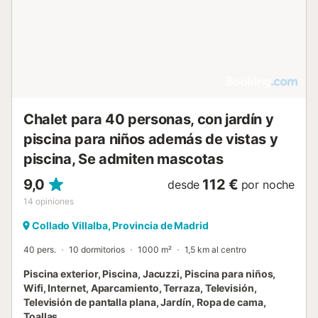
Private Air de Estados Unidos ha seleccionado nuestra villa
para formar parte de su cartera de casas de lujo
vinculadas a sus aviones privados. ESTANCIAS
FAMILIARES Y GRUPALES: Vive la experiencia de villa de
lujo alojándote en una villa vinculada a cadenas hoteleras
de 5 estrellas, con 300 puntos de calidad homologados.
Relájate en los amplios baños en suite revestidos de
mármol con vistas al jardín. Disfruta de un jardín y piscina
Chalet para 40 personas, con jardín y
iluminados por la noche, en un ambiente mágico. Siente la
piscina para niños además de vistas y
naturaleza con el canto de l...
piscina, Se admiten mascotas
9,0
112 €
desde
por noche
14
opiniones
Collado Villalba, Provincia de Madrid
40 pers.
10 dormitorios
1000 m²
1,5 km al centro
Piscina exterior, Piscina, Jacuzzi, Piscina para niños,
Wifi, Internet, Aparcamiento, Terraza, Televisión,
Televisión de pantalla plana, Jardín, Ropa de cama,
Toallas