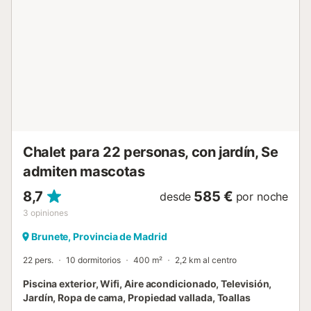
reuniones al aire libre. Los huéspedes de esta casa rural
disfrutan de acceso a una bañera de hidromasaje nórdica
(abierta todo el día y todo el año). En la localidad destacan
el Embalse de San Juan, el Castañar de Rozas de Puerto
Real (un bosque de castaños ideal para pasear por la
naturaleza y contemplar el follaje otoñal), el Castañar de El
Tiemblo (otro famoso bosque de castaños conocido por
sus senderos panorámicos), Guisando (un pintoresco
pueblo) y los Toros de Guisando (antiguas esculturas de
piedra). A Cadalso de los Vidrios se puede llegar en la línea
545 de autobús directo desde la estación de Pr...
Chalet para 22 personas, con jardín, Se
admiten mascotas
8,7
585 €
desde
por noche
3
opiniones
Brunete, Provincia de Madrid
22 pers.
10 dormitorios
400 m²
2,2 km al centro
Piscina exterior, Wifi, Aire acondicionado, Televisión,
Jardín, Ropa de cama, Propiedad vallada, Toallas