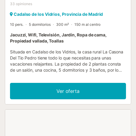
33
opiniones
Cadalso de los Vidrios, Provincia de Madrid
10 pers.
5 dormitorios
300 m²
150 m al centro
Jacuzzi, Wifi, Televisión, Jardín, Ropa de cama,
Propiedad vallada, Toallas
Situada en Cadalso de los Vidrios, la casa rural La Casona
Del Tio Pedro tiene todo lo que necesitas para unas
vacaciones relajantes. La propiedad de 2 plantas consta
de un salón, una cocina, 5 dormitorios y 3 baños, por lo
que puede alojar a 10 personas. Los servicios adicionales
incluyen Wi-Fi de alta velocidad (apto para videollamadas)
con un espacio de trabajo dedicado para hacer
Ver oferta
videollamadas, una smart TV con servicios de streaming,
un ventilador, una lavadora, toallas de playa/piscina, así
como libros y juguetes para niños. También hay una cuna
y una trona disponibles. Este alojamiento no ofrece: aire
acondicionado. Este alquiler vacacional cuenta con una
zona exterior privada con bañera de hidromasaje, jardín, 3
balcones y barbacoa, perfecta para relajarse y celebrar