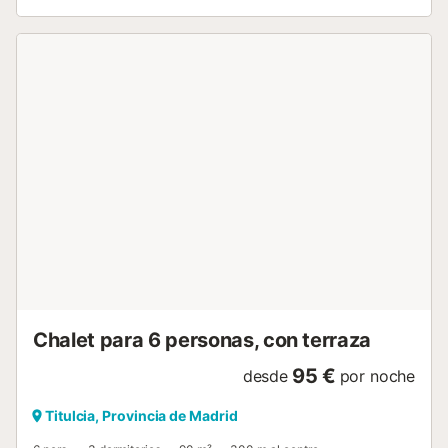
compartiendo, únicamente, el paso que las separa y que
conduce al parking comunitario. La vivienda en cuestión
cuenta, nada más entrar, con un salón-comedor de
verano, ideal para disfrutarlo los días durante el clima
primaveral y las noches durante el clima estival. Ya una
vez dentro de la casa, nos encontramos con un primer
salón-comedor, tres dormitorios -uno de ellos con cama de
matrimonio, otro más juvenil con dos camas nido
individuales y finalmente el tercero con dos camas
individuales- un baño, una cocina independiente equipada
en su totalidad y, finalmente, un precioso salón-comedor
de 95 m2 con una gran mesa, una zona de juegos de
mesa y una chimenea de ensueño para pasar en familia o
entre amigos los más fríos días de invierno continental. La
vivienda cuenta con una exquisita y cuidada decoración
donde se ha cuidado hasta el último detalle....
Chalet para 6 personas, con terraza
95 €
desde
por noche
Titulcia, Provincia de Madrid