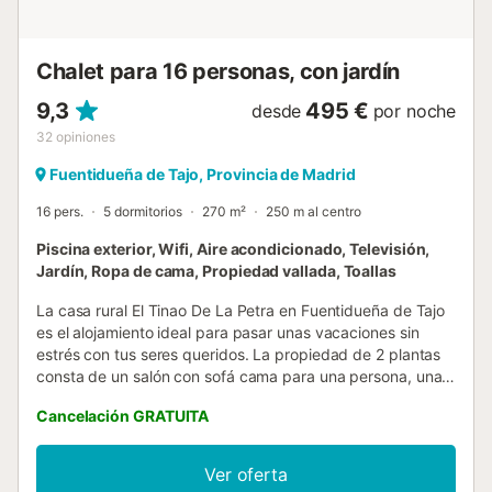
Chalet para 16 personas, con jardín
9,3
495 €
desde
por noche
32
opiniones
Fuentidueña de Tajo, Provincia de Madrid
16 pers.
5 dormitorios
270 m²
250 m al centro
Piscina exterior, Wifi, Aire acondicionado, Televisión,
Jardín, Ropa de cama, Propiedad vallada, Toallas
La casa rural El Tinao De La Petra en Fuentidueña de Tajo
es el alojamiento ideal para pasar unas vacaciones sin
estrés con tus seres queridos. La propiedad de 2 plantas
consta de un salón con sofá cama para una persona, una
cocina, 6 dormitorios y 5 baños, por lo que puede
Cancelación GRATUITA
acomodar a 14 personas. Los servicios adicionales
incluyen Wi-Fi de alta velocidad (apto para videollamadas)
con un espacio de trabajo dedicado para la oficina en
Ver oferta
casa, una televisión, aire acondicionado, así como una