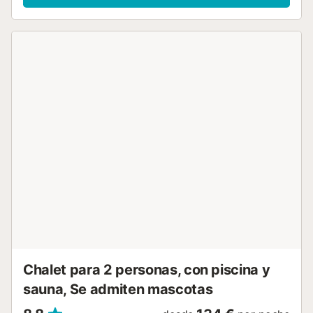
lavadora. También hay disponibles 2 cunas y 2 tronas.
Este alquiler vacacional ofrece un espacio exterior privado
con piscina (abierta de mayo a septiembre), jardín, terraza
cubierta, barbacoa y ducha exterior. Los huéspedes de
este establecimiento pueden disfrutar de un entorno
tranquilo que facilita la desconexión y la paz mental. Hay
una zona de spa con bañera de hidromasaje, sauna y
cabina de hidromasaje, a la que se puede acceder por un
suplemento. También hay una ducha exterior compartida.
Esta casa rural se encuentra cerca de una gran variedad
de lugares de interés, como la pintoresca Ruta de las
Vegas y las Bodegas y el Parque Arqueológico de
Segóbriga. También está bien situada para realizar
excursiones de un día a Madrid, Cuenca, Toledo, Colmenar
de Oreja, Chinchón y Aranjuez. En las inmediaciones,
encontrará destinos familiares como el Parque Faunia, el
Parque Temático Warner Bros. y...
Chalet para 2 personas, con piscina y
sauna, Se admiten mascotas