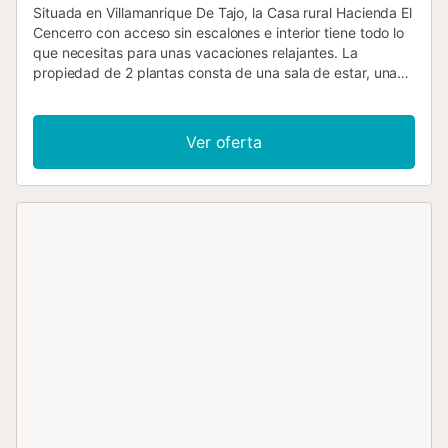
Situada en Villamanrique De Tajo, la Casa rural Hacienda El
Cencerro con acceso sin escalones e interior tiene todo lo
que necesitas para unas vacaciones relajantes. La
propiedad de 2 plantas consta de una sala de estar, una
cocina, 5 dormitorios y 3 baños, por lo que puede alojar a
10 personas. Los servicios adicionales incluyen Wi-Fi de
alta velocidad (apto para videollamadas), televisión, aire
Ver oferta
acondicionado, ventilador y toallas de playa/piscina. La
casa rural dispone de una zona exterior privada con
piscina, piscina infantil, jardín, terraza descubierta, balcón,
barbacoa y parque infantil. Los huéspedes de esta casa
rural disfrutan de acceso a una piscina (abierta de junio a
septiembre), una piscina infantil compartida y un parque
infantil. La propiedad está situada en una ciudad con
bares, restaurantes y pintorescos senderos a orillas del río
Tajo. En las cercanías, podrá explorar las encantadoras
ciudades de Chinchón, Aranjuez y Colmenar de Oreja. Los
enlaces de transporte público están a poca distancia de la
casa rural. El aparcamiento es fácilmente accesible fuera
de la propiedad. Las familias con niños son bienvenidas.
Una cama supletoria para niños está disponible de forma
gratuita. Se admite un máximo de 2 mascotas. Hay que