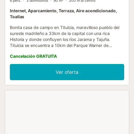
6 pers.
3 dormitorios
90 m²
300 m al centro
Internet, Aparcamiento, Terraza, Aire acondicionado,
Toallas
Bonita casa de campo en Titulcia, maravilloso pueblo del
sureste madrileño a 33km de la capital con una rica
Historia y donde confluyen los ríos Jarama y Tajuña.
Titulcia se encuentra a 10km del Parque Warner de
Madrid, 16km de Chinchón y 22km de Aranjuez -todos
Cancelación GRATUITA
ellos grandes atractivos de la comarca-. Se trata de una
vivienda totalmente independiente de dos plantas y y
acogedor patio estilo español con barbacoa de gas. La
Ver oferta
planta de abajo cuenta con salón-comedor, cocina, baño y
un dormitorio con cama doble. En la planta superior,
completan la vivienda dos dormitorios más -uno con cama
doble y otro con dos camas individuales- y un gran
comedor que cuenta, a su vez, con un balcón con vistas al
pueblo....