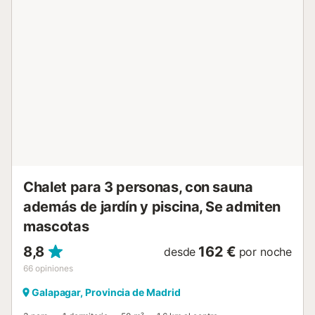
más de 34 km, lo que lo convierte en un lugar ideal para
excursiones de un día. Para los amantes de la naturaleza,
el lago Valmayor está cerca, ideal para pasear y hacer
picnics, y la estación de esquí de Navacerrada está a solo
28 km. Las conexiones de transporte público, incluida la
estación de tren de Torrelodones, están cerca para facilitar
su desplazamiento. Aventuras que admiten mascotas Se
admiten mascotas con un coste adicional, y el amplio
jardín vallado ofrece amplio espacio para que jueguen y
exploren. Los senderos cercanos son ideales para dar
largos paseos con sus amigos pe...
Chalet para 3 personas, con sauna
además de jardín y piscina, Se admiten
mascotas
8,8
162 €
desde
por noche
66
opiniones
Galapagar, Provincia de Madrid